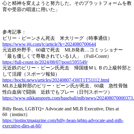
心と精神を変えようと努力した。そのプラットフォームを教
育や受容の唱道に用いた」
参考記事：
ビリー・ビーンさん死去 米大リーグ（時事通信）
https://www.jiji.com/jc/article?k=2024080700644
元近鉄外野手、60歳で死去 MLB発表…コミッショナー
「最も優しくて尊敬されている1人」（Full-Count）
https://full-count.jp/2024/08/07/post1595549/
元近鉄のビリー・ビーン氏死去 帰国後ＭＬＢの上級幹部と
して活躍（スポーツ報知）
https://hochi.news/articles/20240807-OHT1T51112.html
MLB上級幹部のビリー・ビーン氏が死去、60歳 急性骨髄
性白血病で闘病 近鉄でもプレー（日刊スポーツ）
https://www.nikkansports.com/baseball/mlb/news/202408070000373
Billy Bean, LGBTQ+ Advocate and MLB Executive, Dies at
60（instinct）
https://instinctmagazine.com/billy-bean-lgbtq-advocate-and-mlb-
executive-dies-at-60/