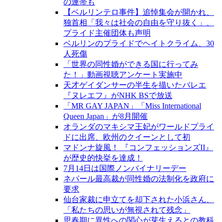
の連帯も
【ベルリンテロ事件】追悼集会が開かれ、
独首相「我々は社会の自由を守り抜く」、
プライド主催団体も声明
ベルリンのプライドでヘイトクライム、30
人死傷
「世界の同性婚ができる国に行ってみ
た！」動画視聴アンケート実施中
天才ゲイダンサーの半生を描いたバレエ
『ヌレエフ』がNHK BSで放送
「MR GAY JAPAN」「Miss International
Queen Japan」が8月開催
オランダのマキシマ王妃がワールドプライ
ドに出席、欧州のクイーンとして初
マドンナ旋風！ 『コンフェッションズII』
が歴史的快挙を達成！
7月14日は国際ノンバイナリーデー
ネパール最高裁が同性婚の法制化を政府に
要求
仙台家裁に申立てを却下された小浜さん、
「私たちの思いが無視されて残念」
思春期に異性への関心が芽生えるとの教科