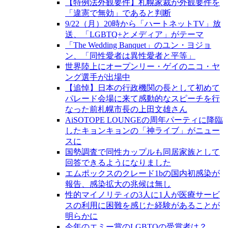
【特例法外観要件】札幌家裁が外観要件を
「違憲で無効」であると判断
9/22（月）20時から「ハートネットTV」放
送、「LGBTQ+とメディア」がテーマ
「The Wedding Banquet」のユン・ヨジョ
ン、「同性愛者は異性愛者と平等」
世界陸上にオープンリー・ゲイのニコ・ヤ
ング選手が出場中
【追悼】日本の行政機関の長として初めて
パレード会場に来て感動的なスピーチを行
なった前札幌市長の上田文雄さん
AiSOTOPE LOUNGEの周年パーティに降臨
したキョンキョンの「神ライブ」がニュー
スに
国勢調査で同性カップルも同居家族として
回答できるようになりました
エムポックスのクレード1bの国内初感染が
報告、感染拡大の兆候は無し
性的マイノリティの3人に1人が医療サービ
スの利用に困難を感じた経験があることが
明らかに
今年のエミー賞のLGBTQの受賞者は？