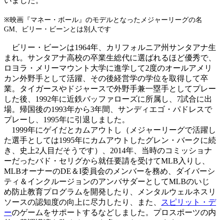
いました。
※映画『マネー・ボール』のモデルとなったメジャーリーグの名
GM、ビリー・ビーンとは別人です
ビリー・ビーンは1964年、カリフォルニア州サンタアナ生
まれ。サンタアナ高校の卒業生総代に選ばれるほど優秀で、
ロヨラ・メリーマウント大学に進学して2度のオールアメリ
カン外野手として活躍、その後経営学の学位を取得して卒
業。タイガースやドジャースで外野手兼一塁手としてプレー
した後、1992年に近鉄バッファローズに所属し、7試合に出
場。帰国後の1993年から3年間、サンディエゴ・パドレスで
プレーし、1995年に引退しました。
1999年にゲイだとカムアウトし（メジャーリーグで活躍し
た選手としては1995年にカムアウトしたグレン・バークに続
き、史上2人目だそうです）、2014年、当時のコミッショナ
ーだったバド・セリグから就任要請を受けてMLB入りし、
MLBオーナーのDE＆I委員会のメンバーを務め、ダイバーシ
ティ＆インクルージョンのアンバサダーとしてMLBのいじ
め防止教育プログラムを開発したり、メンタルウェルネスリ
ソースの認知度の向上に尽力したり、また、
スピリット・デ
ー
のゲームをサポートするなどしました。プロスポーツの内