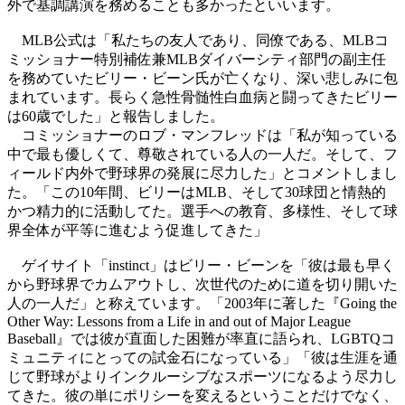
外で基調講演を務めることも多かったといいます。
MLB公式は「私たちの友人であり、同僚である、MLBコ
ミッショナー特別補佐兼MLBダイバーシティ部門の副主任
を務めていたビリー・ビーン氏が亡くなり、深い悲しみに包
まれています。長らく急性骨髄性白血病と闘ってきたビリー
は60歳でした」と報告しました。
コミッショナーのロブ・マンフレッドは「私が知っている
中で最も優しくて、尊敬されている人の一人だ。そして、フ
ィールド内外で野球界の発展に尽力した」とコメントしまし
た。「この10年間、ビリーはMLB、そして30球団と情熱的
かつ精力的に活動してた。選手への教育、多様性、そして球
界全体が平等に進むよう促進してきた」
ゲイサイト「instinct」はビリー・ビーンを「彼は最も早く
から野球界でカムアウトし、次世代のために道を切り開いた
人の一人だ」と称えています。「2003年に著した『Going the
Other Way: Lessons from a Life in and out of Major League
Baseball』では彼が直面した困難が率直に語られ、LGBTQコ
ミュニティにとっての試金石になっている」「彼は生涯を通
じて野球がよりインクルーシブなスポーツになるよう尽力し
てきた。彼の単にポリシーを変えるということだけでなく、