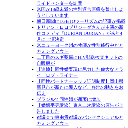
ライドセンターを訪問
米国が18歳未満の性別適合医療を禁止しよ
うとしています
朝日新聞にLGBTQツーリズムの記事が掲載
ドリアン・ロロブリジーダさんが主演の新
作コメディ『DURIAN DURIAN』が来年4
月に上演決定
米ニューヨーク州の牧師が性別移行中だと
カミングアウト
二丁目のスギ薬局にHIV郵送検査キットの
自販機が
【追悼】同性婚実現に尽力した偉大なアラ
イ、ロブ・ライナー
【同性パートナーシップ証明制度】岡山県
新見市が新たに導入など、各地の動きをお
伝え
ブラジルで同性婚が顕著に増加
【婚姻平等訴訟】東京二次訴訟の原告が上
告しました
都議会で東由貴都議がパンセクシュアルと
カミングアウト