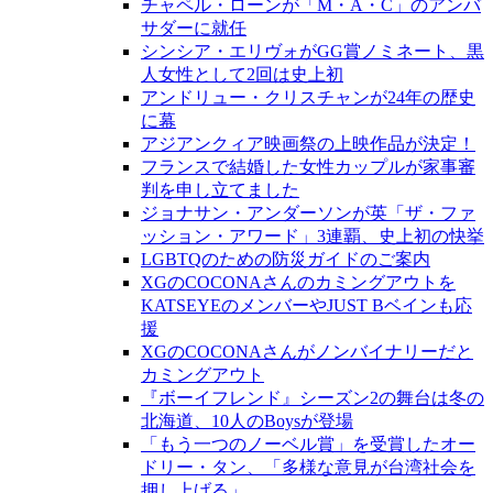
チャペル・ローンが「M・A・C」のアンバ
サダーに就任
シンシア・エリヴォがGG賞ノミネート、黒
人女性として2回は史上初
アンドリュー・クリスチャンが24年の歴史
に幕
アジアンクィア映画祭の上映作品が決定！
フランスで結婚した女性カップルが家事審
判を申し立てました
ジョナサン・アンダーソンが英「ザ・ファ
ッション・アワード」3連覇、史上初の快挙
LGBTQのための防災ガイドのご案内
XGのCOCONAさんのカミングアウトを
KATSEYEのメンバーやJUST Bベインも応
援
XGのCOCONAさんがノンバイナリーだと
カミングアウト
『ボーイフレンド』シーズン2の舞台は冬の
北海道、10人のBoysが登場
「もう一つのノーベル賞」を受賞したオー
ドリー・タン、「多様な意見が台湾社会を
押し上げる」