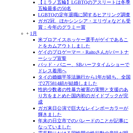
【ミラノ五輪】LGBTQのアスリートは冬季
五輪最多の50名
LGBTQの定年退職に関するヒアリング調査
ガガ2冠、ほかシンシア・エリヴォなども受
賞：今年のグラミー賞
+
1月
米プロアイスホッケー選手がゲイであるこ
とをカムアウトしました
ゲイのプロゲーマー・Raitoさんがパートナ
ーシップ宣誓
バッド・バニー、SBハーフタイムショーで
ドレス着用へ
タイの婚姻平等法施行から1年が経ち、全国
で2万5814組が結婚しました
性的少数者の性暴力被害の実態と支援のあ
り方をまとめた国内初のガイドブックが完
成
ガガ来日公演で巨大なレインボーカラーが
輝きました
年末の日立市でのパレードのことが記事に
なっていました