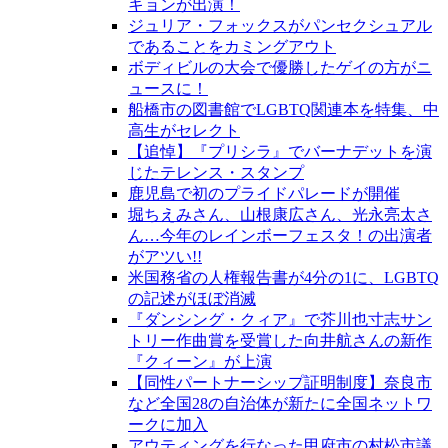
キョンが出演！
ジュリア・フォックスがパンセクシュアル
であることをカミングアウト
ボディビルの大会で優勝したゲイの方がニ
ュースに！
船橋市の図書館でLGBTQ関連本を特集、中
高生がセレクト
【追悼】『プリシラ』でバーナデットを演
じたテレンス・スタンプ
鹿児島で初のプライドパレードが開催
堀ちえみさん、山根康広さん、光永亮太さ
ん…今年のレインボーフェスタ！の出演者
がアツい!!
米国務省の人権報告書が4分の1に、LGBTQ
の記述がほぼ消滅
『ダンシング・クィア』で芥川也寸志サン
トリー作曲賞を受賞した向井航さんの新作
『クィーン』が上演
【同性パートナーシップ証明制度】奈良市
など全国28の自治体が新たに全国ネットワ
ークに加入
アウティングを行なった甲府市の村松市議