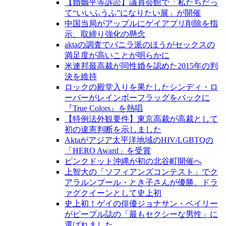
【婚姻平等訴訟】議員会館で「私たちだっ
て“いいふうふ”になりたい展」が開催
中国当局がアップルにゲイアプリ削除を指
示、取締り強化の懸念
aktaの調査でバニラ派のほうがセックスの
満足度が高いことが明らかに
米連邦最高裁が同性婚を認めた2015年の判
決を維持
ロックの殿堂入りを果たしたシンディ・ロ
ーパーがレインボーフラッグをバックに
『True Colors』を熱唱
【特例法外観要件】東京高裁が高裁として
初の違憲判断を示しました
Aktaがアジア太平洋地域のHIV/LGBTQの
「HERO Award」を受賞
ピンクドット沖縄が初の北谷町開催へ
上智大の「ソフィアンズコンテスト」でク
アラルンプール・とき子さんが優勝、ドラ
ァグクイーンとして史上初
史上初！ゲイの俳優ジョナサン・ベイリー
がピープル誌の「最もセクシーな男性」に
選ばれました