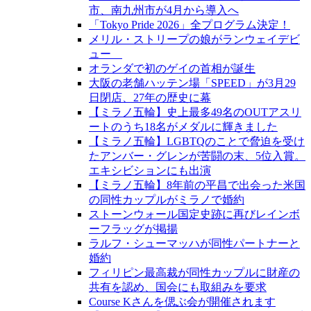
市、南九州市が4月から導入へ
「Tokyo Pride 2026」全プログラム決定！
メリル・ストリープの娘がランウェイデビ
ュー
オランダで初のゲイの首相が誕生
大阪の老舗ハッテン場「SPEED」が3月29
日閉店、27年の歴史に幕
【ミラノ五輪】史上最多49名のOUTアスリ
ートのうち18名がメダルに輝きました
【ミラノ五輪】LGBTQのことで脅迫を受け
たアンバー・グレンが苦闘の末、5位入賞。
エキシビションにも出演
【ミラノ五輪】8年前の平昌で出会った米国
の同性カップルがミラノで婚約
ストーンウォール国定史跡に再びレインボ
ーフラッグが掲揚
ラルフ・シューマッハが同性パートナーと
婚約
フィリピン最高裁が同性カップルに財産の
共有を認め、国会にも取組みを要求
Course Kさんを偲ぶ会が開催されます