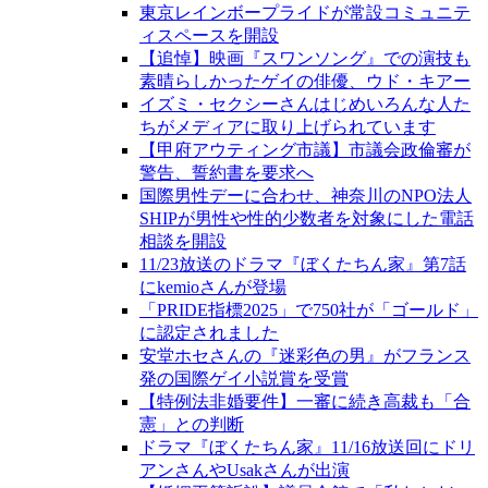
東京レインボープライドが常設コミュニテ
ィスペースを開設
【追悼】映画『スワンソング』での演技も
素晴らしかったゲイの俳優、ウド・キアー
イズミ・セクシーさんはじめいろんな人た
ちがメディアに取り上げられています
【甲府アウティング市議】市議会政倫審が
警告、誓約書を要求へ
国際男性デーに合わせ、神奈川のNPO法人
SHIPが男性や性的少数者を対象にした電話
相談を開設
11/23放送のドラマ『ぼくたちん家』第7話
にkemioさんが登場
「PRIDE指標2025」で750社が「ゴールド」
に認定されました
安堂ホセさんの『迷彩色の男』がフランス
発の国際ゲイ小説賞を受賞
【特例法非婚要件】一審に続き高裁も「合
憲」との判断
ドラマ『ぼくたちん家』11/16放送回にドリ
アンさんやUsakさんが出演