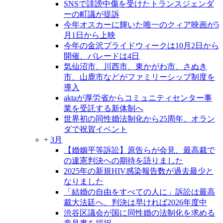
SNSで誹謗中傷を受けたトランスジェンダ
ーの町議が提訴
今年オスカーに輝いた唯一のクィア映画が5
月1日から上映
今年の金沢プライドウィークは10月2日から
開催、パレードは4日
気仙沼市、川西市、東かがわ市、さぬき
市、山鹿市などがファミリーシップ制度を
導入
aktaが厚労省からコミュニティセンター事
業を受託する新体制へ
世界初の同性婚法制化から25周年、オラン
ダで祝賀イベント
+
3月
【婚姻平等訴訟】原告らが会見、最高裁で
の違憲判決への期待を語りました
2025年の新規HIV感染報告数が過去最少と
なりました
「結婚の自由をすべての人に」訴訟は最高
裁大法廷へ、判決は早ければ2026年度中
渋谷区議会が国に同性婚の法制化を求める