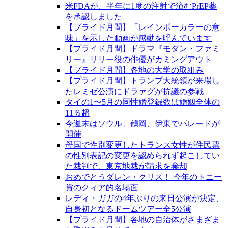
米FDAが、半年に1度の注射で済むPrEP薬
を承認しました
【プライド月間】「レインボーカラーの意
味」を示した動画が感動を呼んでいます
【プライド月間】ドラマ『モダン・ファミ
リー』リリー役の俳優がカミングアウト
【プライド月間】各地の大学の取組み
【プライド月間】トランプ大統領が来場し
たレミゼ公演にドラァグが抗議の参戦
タイの1〜5月の同性婚登録数は婚姻全体の
11％超
今週末はソウル、鶴岡、伊東でパレードが
開催
母国で性別変更したトランス女性が住民票
の性別表記の変更を認められず起こしてい
た裁判で、東京地裁が請求を棄却
おめでとうダレン・クリス！ 今年のトニー
賞のクィア的名場面
レディ・ガガの4年ぶりの来日公演が決定、
自身初となるドームツアー全5公演
【プライド月間】各地の自治体がさまざま