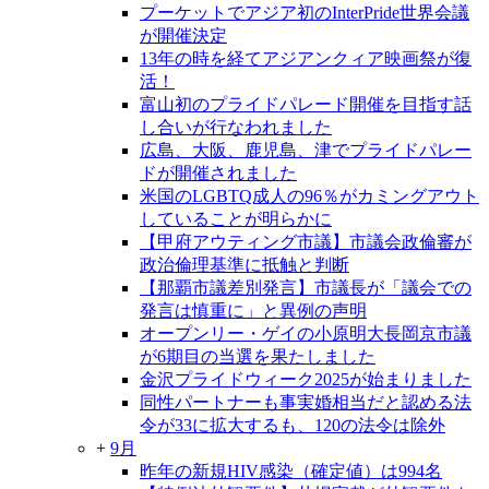
プーケットでアジア初のInterPride世界会議
が開催決定
13年の時を経てアジアンクィア映画祭が復
活！
富山初のプライドパレード開催を目指す話
し合いが行なわれました
広島、大阪、鹿児島、津でプライドパレー
ドが開催されました
米国のLGBTQ成人の96％がカミングアウト
していることが明らかに
【甲府アウティング市議】市議会政倫審が
政治倫理基準に抵触と判断
【那覇市議差別発言】市議長が「議会での
発言は慎重に」と異例の声明
オープンリー・ゲイの小原明大長岡京市議
が6期目の当選を果たしました
金沢プライドウィーク2025が始まりました
同性パートナーも事実婚相当だと認める法
令が33に拡大するも、120の法令は除外
+
9月
昨年の新規HIV感染（確定値）は994名