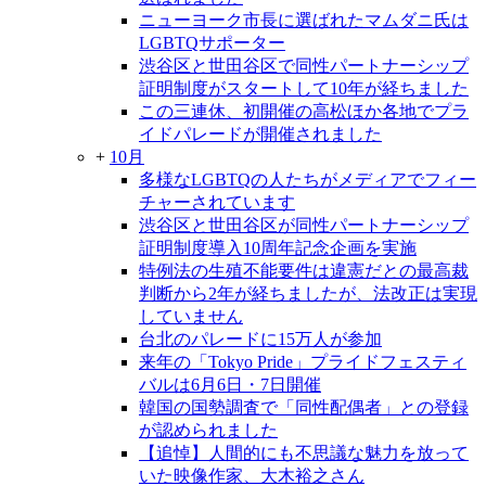
ニューヨーク市長に選ばれたマムダニ氏は
LGBTQサポーター
渋谷区と世田谷区で同性パートナーシップ
証明制度がスタートして10年が経ちました
この三連休、初開催の高松ほか各地でプラ
イドパレードが開催されました
+
10月
多様なLGBTQの人たちがメディアでフィー
チャーされています
渋谷区と世田谷区が同性パートナーシップ
証明制度導入10周年記念企画を実施
特例法の生殖不能要件は違憲だとの最高裁
判断から2年が経ちましたが、法改正は実現
していません
台北のパレードに15万人が参加
来年の「Tokyo Pride」プライドフェスティ
バルは6月6日・7日開催
韓国の国勢調査で「同性配偶者」との登録
が認められました
【追悼】人間的にも不思議な魅力を放って
いた映像作家、大木裕之さん