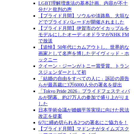
LGBT理解増進法の基本計画、内容が不十
分だと批判の声
【プライド月間】ソウルや淡路島、大垣な
どでプライドパレードが開催されました
【プライド月間】伊賀市のゲイカップルを
モデルにしたオーディオドラマがNHK FM
で放送
【追悼】50年代にカムアウトし、世界的な
画家として名声を博したデイヴィッド・ホ
ックニー
クイーン・ジーンがトニー賞受賞、トラン
スジェンダーとして初
「結婚の自由をすべての人に」訴訟の原告
らが最高裁に3万6000人分の署名を提出
「Tokyo Pride 2026」プライドフェスティバ
ルが閉幕、約27万人の参加で盛り上がりま
した
日本学術会議が婚姻平等実現に向けた民法
改正を提案
6/7に締め切られる2つの署名にご協力を！
【プライド月間】マドンナがタイムズスク