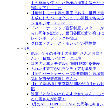
トの発給を停止した政権の措置を認めない
判決を下しました
【追悼】モード界の帝王であり、世界で最
も成功したバイセクシュアル男性でもある
ジョルジオ・アルマーニ
「パートナーシップ宣誓制度」スタートか
ら10周年を記念し、世田谷区役所が窓口に
レインボーフラッグを掲出
クロエ・グレース・モレッツが同性婚
+
8月
8/29、ゲイの弁護士の南和行さんとお母さ
んが「超越ハピネス」に出演
韓国の元軍人モデルが“同性結婚”を発表
ぷれいす東京がボランティアを募集中
【同性パートナーシップ証明制度】宮城県
気仙沼市が来年度に導入へ
【住民票続柄】東京都品川区が10月から対
応
映画『となりのとらんす少女ちゃん』には
るな愛さんが出演！
9月のAiSOTOPE LOUNGEの周年にキョン