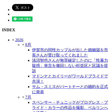
INDEX
+
2026
+
8月
伊賀市の同性カップルが出した婚姻届を市
長さんが受け取ってくれました
浅沼智也さんが無罪確定したのに「性暴力
疑惑」発言を撤回しない杉並区と区議を提
訴
マドンナとカイリーがワールドプライドで
共演！
サム・スミスがパートナーとの婚約を正式
に発表
+
7月
スペンサー・チュニックがプログレス・プ
ライド・カラーの作品を撮影、ベルリンへ