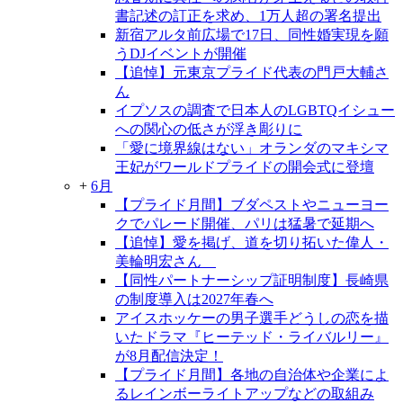
書記述の訂正を求め、1万人超の署名提出
新宿アルタ前広場で17日、同性婚実現を願
うDJイベントが開催
【追悼】元東京プライド代表の門戸大輔さ
ん
イプソスの調査で日本人のLGBTQイシュー
への関心の低さが浮き彫りに
「愛に境界線はない」オランダのマキシマ
王妃がワールドプライドの開会式に登壇
+
6月
【プライド月間】ブダペストやニューヨー
クでパレード開催、パリは猛暑で延期へ
【追悼】愛を掲げ、道を切り拓いた偉人・
美輪明宏さん
【同性パートナーシップ証明制度】長崎県
の制度導入は2027年春へ
アイスホッケーの男子選手どうしの恋を描
いたドラマ『ヒーテッド・ライバルリー』
が8月配信決定！
【プライド月間】各地の自治体や企業によ
るレインボーライトアップなどの取組み