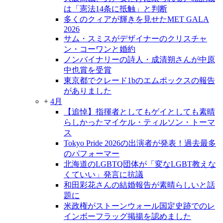
は「憲法14条に抵触」と判断
多くのクィアが輝きを見せたMET GALA
2026
サム・スミスがデザイナーのクリスチャ
ン・コーワンと婚約
ノンバイナリーの詩人・成清朔さんが中原
中也賞を受賞
東京都でクレード1bのエムポックスの報告
がありました
+
4月
【追悼】指揮者としてもゲイとしても素晴
らしかったマイケル・ティルソン・トーマ
ス
Tokyo Pride 2026の出演者が発表！過去最多
のパフォーマー
北海道のLGBTQ団体が「変なLGBT教えな
くていい」発言に抗議
和田彩花さんの結婚報告が素晴らしいと話
題に
米政権がストーンウォール国定史跡でのレ
インボーフラッグ掲揚を認めました