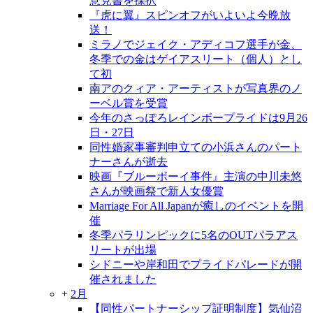
意見書を採択
『虎に翼』スピンオフがいよいよ今晩放
送！
ミラノでジェイク・アディコフ選手が金、
冬季での金はゲイアスリート（個人）とし
て初
南アのクィア・アーティストが写真界のノ
ーベル賞を受賞
今年のさっぽろレインボープライドは9月26
日・27日
同性婚家事審判申立ての小浜さんのパート
ナーさんが逝去
映画『ブルーボーイ事件』主演の中川未悠
さんが映画祭で新人女優賞
Marriage For All Japanが癒しのイベントを開
催
冬季パラリンピックに5名のOUTパラアス
リートが出場
シドニーや岸和田でプライドパレードが開
催されました
+
2月
【同性パートナーシップ証明制度】気仙沼