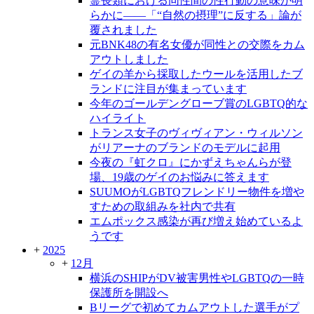
霊長類における同性間の性行動の意味が明
らかに――「“自然の摂理”に反する」論が
覆されました
元BNK48の有名女優が同性との交際をカム
アウトしました
ゲイの羊から採取したウールを活用したブ
ランドに注目が集まっています
今年のゴールデングローブ賞のLGBTQ的な
ハイライト
トランス女子のヴィヴィアン・ウィルソン
がリアーナのブランドのモデルに起用
今夜の『虹クロ』にかずえちゃんらが登
場、19歳のゲイのお悩みに答えます
SUUMOがLGBTQフレンドリー物件を増や
すための取組みを社内で共有
エムポックス感染が再び増え始めているよ
うです
+
2025
+
12月
横浜のSHIPがDV被害男性やLGBTQの一時
保護所を開設へ
Bリーグで初めてカムアウトした選手がプ