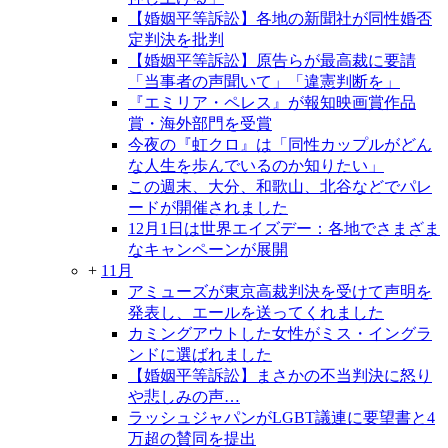
【婚姻平等訴訟】各地の新聞社が同性婚否
定判決を批判
【婚姻平等訴訟】原告らが最高裁に要請
「当事者の声聞いて」「違憲判断を」
『エミリア・ペレス』が報知映画賞作品
賞・海外部門を受賞
今夜の『虹クロ』は「同性カップルがどん
な人生を歩んでいるのか知りたい」
この週末、大分、和歌山、北谷などでパレ
ードが開催されました
12月1日は世界エイズデー：各地でさまざま
なキャンペーンが展開
+
11月
アミューズが東京高裁判決を受けて声明を
発表し、エールを送ってくれました
カミングアウトした女性がミス・イングラ
ンドに選ばれました
【婚姻平等訴訟】まさかの不当判決に怒り
や悲しみの声…
ラッシュジャパンがLGBT議連に要望書と4
万超の賛同を提出