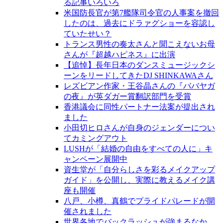
る記事いろいろ
米国防長官が第7艦隊司令官の人事案を撤回
したのは、過去にドラァグショーを容認し
ていたせい？
トランス男性の奏太さんと聞こえないお母
さんが『超越ハピネス』に出演
【追悼】長年日本のダンスミュージックシ
ーンをリードしてきたDJ SHINKAWAさん
レズビアン作家・王谷晶さんの『ババヤガ
の夜』が英ダガー賞翻訳部門を受賞
香港議会に同性パートナー法案が提出され
ました
小田切ヒロさんが自身のジェンダーについ
てカミングアウト
LUSHが「結婚の自由をすべての人に」キ
ャンペーン展開中
資生堂が「自分らしさを彩るメイクアップ
ガイド」を公開し、実際に教えるメイク講
座も開催
八戸、小樽、真鶴でプライドパレードが開
催されました
世界各地でバックラッシュが強まるなか