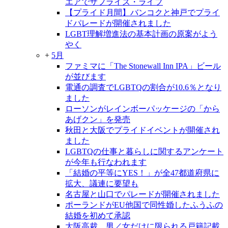
エアでサプライズ・ライブ
【プライド月間】バンコクと神戸でプライ
ドパレードが開催されました
LGBT理解増進法の基本計画の原案がよう
やく
+
5月
ファミマに「The Stonewall Inn IPA」ビール
が並びます
電通の調査でLGBTQの割合が10.6％となり
ました
ローソンがレインボーパッケージの「から
あげクン」を発売
秋田と大阪でプライドイベントが開催され
ました
LGBTQの仕事と暮らしに関するアンケート
が今年も行なわれます
「結婚の平等にYES！」が全47都道府県に
拡大、議連に要望も
名古屋と山口でパレードが開催されました
ポーランドがEU他国で同性婚したふうふの
結婚を初めて承認
大阪高裁、男／女だけに限られる戸籍記載