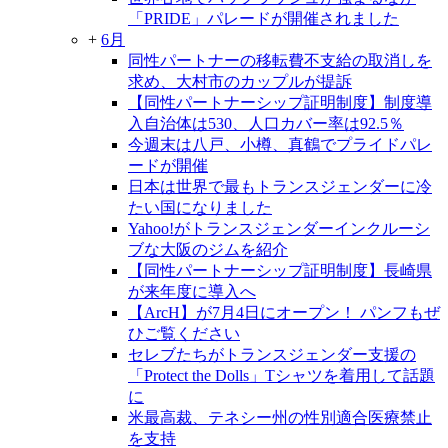
「PRIDE」パレードが開催されました
+
6月
同性パートナーの移転費不支給の取消しを
求め、大村市のカップルが提訴
【同性パートナーシップ証明制度】制度導
入自治体は530、人口カバー率は92.5％
今週末は八戸、小樽、真鶴でプライドパレ
ードが開催
日本は世界で最もトランスジェンダーに冷
たい国になりました
Yahoo!がトランスジェンダーインクルーシ
ブな大阪のジムを紹介
【同性パートナーシップ証明制度】長崎県
が来年度に導入へ
【ArcH】が7月4日にオープン！ パンフもぜ
ひご覧ください
セレブたちがトランスジェンダー支援の
「Protect the Dolls」Tシャツを着用して話題
に
米最高裁、テネシー州の性別適合医療禁止
を支持