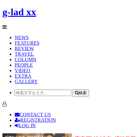
g-lad xx
NEWS
FEATURES
REVIEW
TRAVEL
COLUMN
PEOPLE
VIDEO
EXTRA
GALLERY
検索
CONTACT US
REGISTRATION
LOG IN