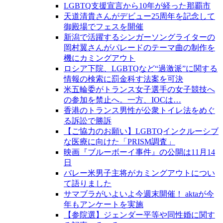
LGBTQ支援宣言から10年が経った那覇市
天道清貴さんがデビュー25周年を記念して
御殿場でフェスを開催
新潟で活躍するシンガーソングライターの
岡村翼さんがパレードのテーマ曲の制作を
機にカミングアウト
ロシア下院、LGBTQなど“過激派”に関する
情報の検索に罰金科す法案を可決
米五輪委がトランス女子選手の女子競技へ
の参加を禁止へ。一方、IOCは…
香港のトランス男性が公衆トイレ法をめぐ
る訴訟で勝訴
【ご協力のお願い】LGBTQインクルーシブ
な医療に向けた「PRISM調査」
映画『ブルーボーイ事件』の公開は11月14
日
バレー米男子主将がカミングアウトについ
て語りました
サマブラがいよいよ今週末開催！ aktaが今
年もアンケートを実施
【参院選】ジェンダー平等や同性婚に関す