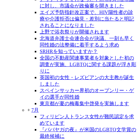
に対し、市議会が政倫審を開きました
エイズ予防指針改正案で、HIV陽性者の診
療や介護拒否は偏見・差別に当たると明記
されることになりました
上野で浴衣祭りが開催されます
北海道弁護士会連合会が決議、一刻も早く
同性婚の法整備に着手するよう求め
SRHRを知っていますか？
全国の不動産関連事業者を対象とした初の
調査が実施、LGBTQに関する課題が浮き彫
りに
英国初の女性・レズビアンの大主教が誕生
しました
スペインサッカー界初のオープンリー・ゲ
イの選手が同性婚
東京都が夏の梅毒集中啓発を実施します
+
7月
フィリピン人トランス女性が難民認定を求
めています
『ババヤガの夜』が米国のLGBTQ文学賞の
最終候補に