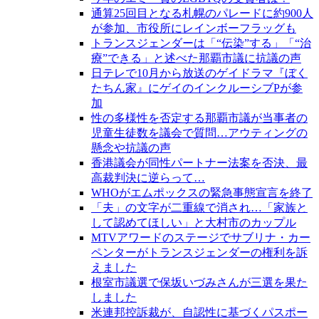
通算25回目となる札幌のパレードに約900人
が参加、市役所にレインボーフラッグも
トランスジェンダーは「“伝染”する」「“治
療”できる」と述べた那覇市議に抗議の声
日テレで10月から放送のゲイドラマ『ぼく
たちん家』にゲイのインクルーシブPが参
加
性の多様性を否定する那覇市議が当事者の
児童生徒数を議会で質問…アウティングの
懸念や抗議の声
香港議会が同性パートナー法案を否決、最
高裁判決に逆らって…
WHOがエムポックスの緊急事態宣言を終了
「夫」の文字が二重線で消され…「家族と
して認めてほしい」と大村市のカップル
MTVアワードのステージでサブリナ・カー
ペンターがトランスジェンダーの権利を訴
えました
根室市議選で保坂いづみさんが三選を果た
しました
米連邦控訴裁が、自認性に基づくパスポー