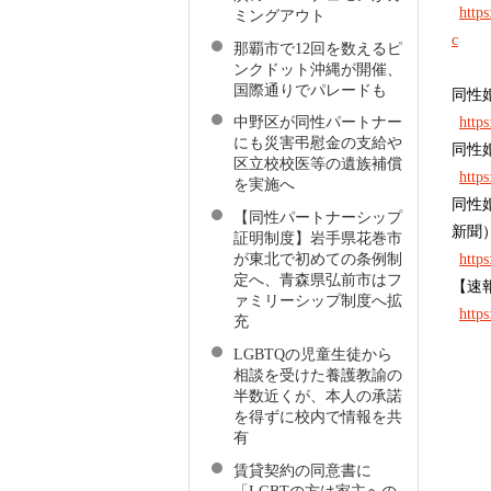
http
ミングアウト
c
那覇市で12回を数えるピ
ンクドット沖縄が開催、
国際通りでパレードも
同性
http
中野区が同性パートナー
にも災害弔慰金の支給や
同性
区立校校医等の遺族補償
https
を実施へ
同性
【同性パートナーシップ
新聞
証明制度】岩手県花巻市
http
が東北で初めての条例制
定へ、青森県弘前市はフ
【速
ァミリーシップ制度へ拡
http
充
LGBTQの児童生徒から
相談を受けた養護教諭の
半数近くが、本人の承諾
を得ずに校内で情報を共
有
賃貸契約の同意書に