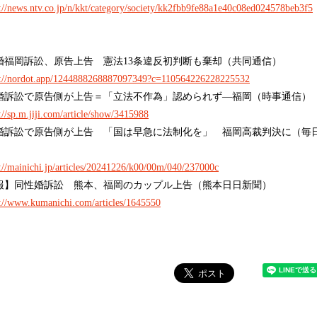
s://news.ntv.co.jp/n/kkt/category/society/kk2fbb9fe88a1e40c08ed024578beb3f5
婚福岡訴訟、原告上告 憲法13条違反初判断も棄却（共同通信）
s://nordot.app/1244888268887097349?c=110564226228225532
婚訴訟で原告側が上告＝「立法不作為」認められず―福岡（時事通信）
://sp.m.jiji.com/article/show/3415988
婚訴訟で原告側が上告 「国は早急に法制化を」 福岡高裁判決に（毎
）
s://mainichi.jp/articles/20241226/k00/00m/040/237000c
報】同性婚訴訟 熊本、福岡のカップル上告（熊本日日新聞）
s://www.kumanichi.com/articles/1645550