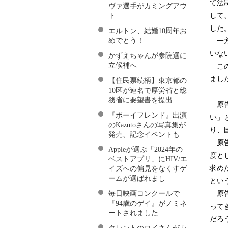
て法
ヴァ選手がカミングアウ
ト
して
した
エルトン、結婚10周年お
めでとう！
一方
いな
かずえちゃんが参院選に
立候補へ
この
まし
【住民票続柄】東京都の
10区が連名で厚労省と総
務省に要望書を提出
原告
『ボーイフレンド』出演
い」
のKazutoさんの写真集が
り、
発売、記念イベントも
原告
Appleが選ぶ「2024年の
度と
ベストアプリ」にHIV/エ
求め
イズへの偏見をなくすゲ
ームが選ばれまし
とい
原告
毎日映画コンクールで
『94歳のゲイ』がノミネ
って
ートされました
だろ