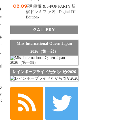
08.09
昭和歌謡 & J-POP PARTY 新
り
宿ドレミファ丼 -Digital DJ
決
Edition-
し
GALLERY
法
Miss International Queen Japan
い
2026（第一部）
と
国
レインボープライドたからづか2026
の
お
が