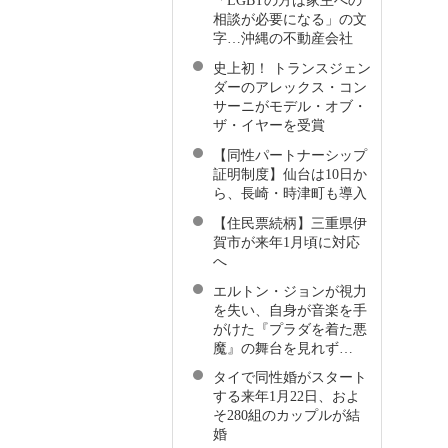
「LGBTの方は家主への
相談が必要になる」の文
字…沖縄の不動産会社
史上初！ トランスジェン
ダーのアレックス・コン
サーニがモデル・オブ・
ザ・イヤーを受賞
【同性パートナーシップ
証明制度】仙台は10日か
ら、長崎・時津町も導入
【住民票続柄】三重県伊
賀市が来年1月頃に対応
へ
エルトン・ジョンが視力
を失い、自身が音楽を手
がけた『プラダを着た悪
魔』の舞台を見れず…
タイで同性婚がスタート
する来年1月22日、およ
そ280組のカップルが結
婚