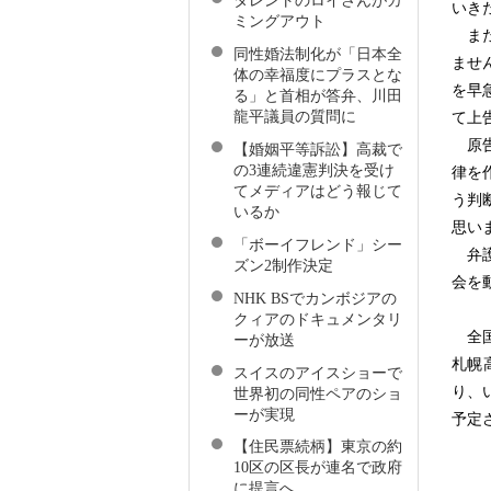
タレントのロイさんがカ
いき
ミングアウト
また
同性婚法制化が「日本全
ませ
体の幸福度にプラスとな
を早
る」と首相が答弁、川田
龍平議員の質問に
て上
原告
【婚姻平等訴訟】高裁で
の3連続違憲判決を受け
律を
てメディアはどう報じて
う判
いるか
思い
「ボーイフレンド」シー
弁護
ズン2制作決定
会を
NHK BSでカンボジアの
クィアのドキュメンタリ
全国
ーが放送
札幌
スイスのアイスショーで
り、
世界初の同性ペアのショ
ーが実現
予定
【住民票続柄】東京の約
10区の区長が連名で政府
に提言へ