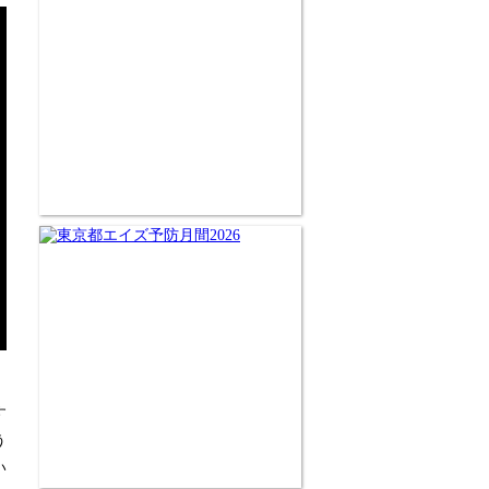
す
う
い