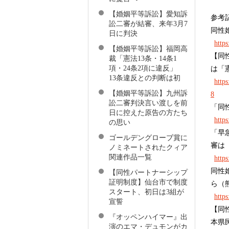
【婚姻平等訴訟】愛知訴
参考
訟二審が結審、来年3月7
同性
日に判決
http
【婚姻平等訴訟】福岡高
【同
裁「憲法13条・14条1
項・24条2項に違反」
は「
13条違反との判断は初
http
【婚姻平等訴訟】九州訴
8
訟二審判決言い渡しを前
「同
日に控えた原告の方たち
http
の思い
「早
ゴールデングローブ賞に
審は
ノミネートされたクィア
関連作品一覧
https
同性
【同性パートナーシップ
証明制度】仙台市で制度
ら（
スタート、初日は3組が
http
宣誓
【同
『オッペンハイマー』出
本県
演のエマ・デュモンがカ