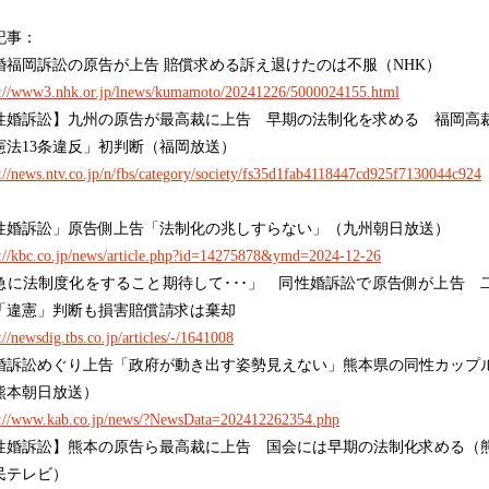
記事：
婚福岡訴訟の原告が上告 賠償求める訴え退けたのは不服（NHK）
s://www3.nhk.or.jp/lnews/kumamoto/20241226/5000024155.html
性婚訴訟】九州の原告が最高裁に上告 早期の法制化を求める 福岡高
憲法13条違反」初判断（福岡放送）
s://news.ntv.co.jp/n/fbs/category/society/fs35d1fab4118447cd925f7130044c924
性婚訴訟」原告側上告「法制化の兆しすらない」（九州朝日放送）
s://kbc.co.jp/news/article.php?id=14275878&ymd=2024-12-26
急に法制度化をすること期待して･･･」 同性婚訴訟で原告側が上告 
「違憲」判断も損害賠償請求は棄却
://newsdig.tbs.co.jp/articles/-/1641008
婚訴訟めぐり上告「政府が動き出す姿勢見えない」熊本県の同性カップ
熊本朝日放送）
s://www.kab.co.jp/news/?NewsData=202412262354.php
性婚訴訟】熊本の原告ら最高裁に上告 国会には早期の法制化求める（
民テレビ）