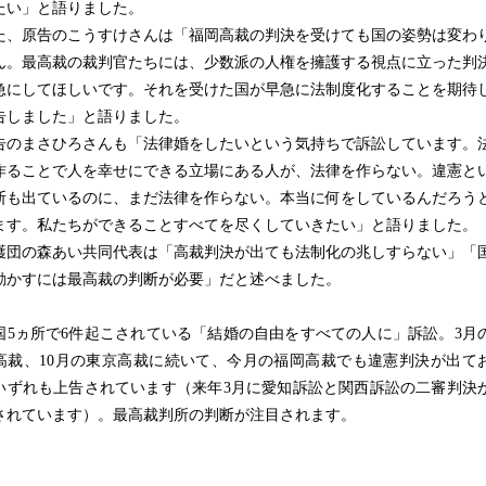
たい」と語りました。
、原告のこうすけさんは「福岡高裁の判決を受けても国の姿勢は変わ
ん。最高裁の裁判官たちには、少数派の人権を擁護する視点に立った判
急にしてほしいです。それを受けた国が早急に法制度化することを期待
告しました」と語りました。
のまさひろさんも「法律婚をしたいという気持ちで訴訟しています。
作ることで人を幸せにできる立場にある人が、法律を作らない。違憲と
断も出ているのに、まだ法律を作らない。本当に何をしているんだろう
ます。私たちができることすべてを尽くしていきたい」と語りました。
団の森あい共同代表は「高裁判決が出ても法制化の兆しすらない」「
動かすには最高裁の判断が必要」だと述べました。
5ヵ所で6件起こされている「結婚の自由をすべての人に」訴訟。3月
高裁、10月の東京高裁に続いて、今月の福岡高裁でも違憲判決が出て
いずれも上告されています（来年3月に愛知訴訟と関西訴訟の二審判決
されています）。最高裁判所の判断が注目されます。