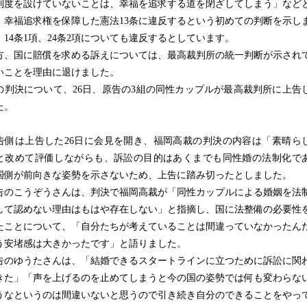
制度を設けていないことは、幸福を追求する道を閉ざしてしまう」など
、幸福追求権を保障した憲法13条に違反するという初めての判断を示し
。14条1項、24条2項についても違反するとしています。
、国に賠償を求める訴えについては、最高裁判所の統一判断が示され
いことを理由に退けました。
判決について、26日、原告の3組の同性カップルが最高裁判所に上告
た。
側は上告した26日に会見を開き、福岡高裁の判決の内容は「素晴ら
と改めて評価しながらも、訴訟の目的はあくまでも同性婚の法制化で
国側が前向きな姿勢を示さないため、上告に踏み切ったとしました。
のこうぞうさんは、判決で福岡高裁が「同性カップルによる婚姻を法
して認めない理由はもはや存在しない」と指摘し、国に法整備の必要性
たことについて、「自分たちが考えていることは間違っていなかったん
う安堵感は大きかったです」と語りました。
のゆうたさんは、「結婚できるスタートラインに立つために訴訟に関
きた」「声を上げるのを止めてしまうと今の国の姿勢では何も変わらな
うなというのは間違いないと思うので引き続き自分のできることをやっ