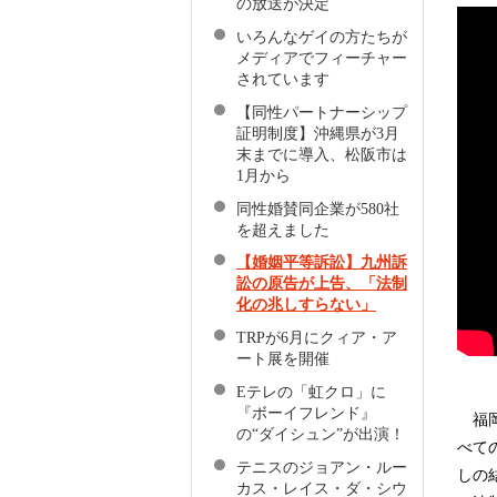
の放送が決定
いろんなゲイの方たちが
メディアでフィーチャー
されています
【同性パートナーシップ
証明制度】沖縄県が3月
末までに導入、松阪市は
1月から
同性婚賛同企業が580社
を超えました
【婚姻平等訴訟】九州訴
訟の原告が上告、「法制
化の兆しすらない」
TRPが6月にクィア・ア
ート展を開催
Eテレの「虹クロ」に
『ボーイフレンド』
福岡
の“ダイシュン”が出演！
べて
テニスのジョアン・ルー
しの
カス・レイス・ダ・シウ