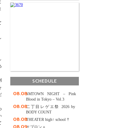
と
ま
て
し
し
あ
SCHEDULE
制
を
08.08
SMTOWN NIGHT – Pink
だ
Blood in Tokyo – Vol.3
08.08
二丁目レゲエ祭 2026 by
わ
BODY COUNT
い
08.08
THEATER high↑ school ‼
て
08.09
エプロン＋