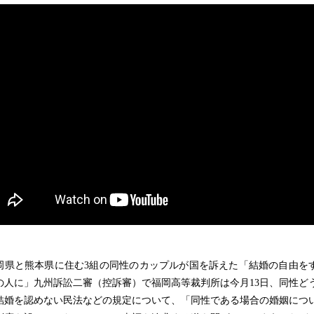
県と熊本県に住む3組の同性のカップルが国を訴えた「結婚の自由を
の人に」九州訴訟二審（控訴審）で福岡高等裁判所は今月13日、同性ど
結婚を認めない民法などの規定について、「同性である場合の婚姻につ