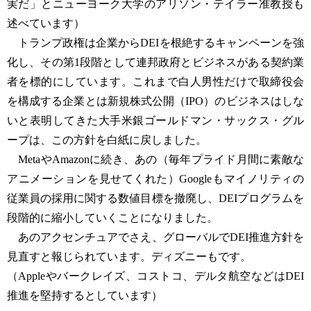
実だ」とニューヨーク大学のアリソン・テイラー准教授も
述べています）
トランプ政権は企業からDEIを根絶するキャンペーンを強
化し、その第1段階として連邦政府とビジネスがある契約業
者を標的にしています。これまで白人男性だけで取締役会
を構成する企業とは新規株式公開（IPO）のビジネスはしな
いと表明してきた大手米銀ゴールドマン・サックス・グル
ープは、この方針を白紙に戻しました。
MetaやAmazonに続き、あの（毎年プライド月間に素敵な
アニメーションを見せてくれた）Googleもマイノリティの
従業員の採用に関する数値目標を撤廃し、DEIプログラムを
段階的に縮小していくことになりました。
あのアクセンチュアでさえ、グローバルでDEI推進方針を
見直すと報じられています。ディズニーもです。
（Appleやバークレイズ、コストコ、デルタ航空などはDEI
推進を堅持するとしています）