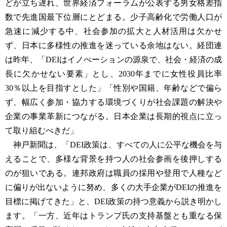
どが立ち遅れ、世界経済フォーラムが公表する男女格差指
数で先進国最下位層にとどまる。少子高齢化で労働人口が
急速に減少する中、社会参加の拡大と人材活用は欠かせ
ず、日本に多様性の推進を迷っている余地はない。経団連
は昨年、「DEIはイノべーションの源泉で、社会・経済の成
長に欠かせない要素」とし、2030年までに女性役員比率
30％以上を目指すとした」「性別や国籍、年齢などで偏ら
ず、幅広く参加・協力する環境づくりが社会課題の解決や
企業の事業革新につながる。日本企業は長期的視点に立っ
て取り組むべきだ」
神戸新聞は、「DEI政策は、すべての人に公平な機会を与
えることで、多様な背景を持つ人の社会参画を後押しする
のが狙いである。連邦政府は職員の採用や登用で人種など
に偏りが出ないように努め、多くの大手企業がDEIの推進を
目標に掲げてきた」と、DEI政策の持つ意義から説き明かし
ます。「一方、近年はトランプ氏の支持基盤とも重なる保