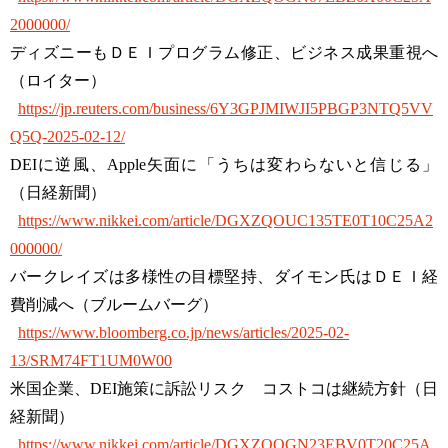
2000000/
ディズニーもＤＥＩプログラム修正、ビジネス成果重視へ
（ロイター）
https://jp.reuters.com/business/6Y3GPJMIWJI5PBGP3NTQ5VV
Q5Q-2025-02-12/
DEIに逆風、Apple矢面に「うちは変わらないと信じる」
（日経新聞）
https://www.nikkei.com/article/DGXZQOUC135TE0T10C25A2
000000/
バークレイズは多様性の目標堅持、ダイモン氏はＤＥＩ経
費削減へ（ブルームバーグ）
https://www.bloomberg.co.jp/news/articles/2025-02-
13/SRM74FT1UM0W00
米国企業、DEI施策に訴訟リスク コストコは継続方針（日
経新聞）
https://www.nikkei.com/article/DGXZQOGN23EBV0T20C25A