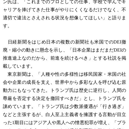
ン氏は、「これまでのプロとしての仕事、学校で学んでキ
ャリアを捧げてきた仕事がやりにくくなるだけでなく、不
適切で違法とさえされる状況を想像してほしい」と語りま
す。
日経新聞をはじめ日本の複数の新聞社も米国でのDEI撤
廃・縮小の動きに懸念を示し、「日本企業はまだまだDEIの
推進途上なのだから、前進を続けるべき」とする社説を掲
載しています。
東京新聞は、「人種や性の多様性は移民国家・米国の社
会や企業の成長を支え、世界中から多彩な人を呼び込む原
動力にもなってきた。トランプ氏は歴史に逆行し、人間の
尊厳を否定する決定を撤回すべきだ」とし、トランプ氏を
諌めています。「トランプ氏は少数派優遇が「行き過ぎ」
などと主張するが、白人至上主義者を擁護する言動が目立
った1期目にはアジア人や黒人への憎悪犯罪が増え、「ブラ