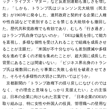
ック・ライブズ・マター」など反差別運動も激しさを増し
た」「しかも、トランプ氏はジョンソン元大統領（民主
党）が1965年に発令した、連邦政府と契約する企業に人種
や性自認などで差別することを禁じる大統領令も撤回し
た。歴代共和党政権でも有効であり、むしろ「行き過ぎ」
はトランプ氏自身ではないのか」「DEIは偏見を排して能力
を直視し、多様な個性を受け入れることで組織を成長させ
ることが主眼だ」「米国が不十分ながらも差別撲滅や多様
化を進めて多くの才能を集めたことが、超大国に成長した
背景にあることは間違いない」「ビジネス界出身のトラン
プ氏は複数回にわたり事業に失敗し会社を破産させてき
た。そろそろ多様性の大切さに気付いてはどうか」
京都新聞の「トランプ政権下の揺り戻しになびくのでは
なく、その理念と意味をしっかり見据えたい」との主張
は、日本の企業に向けられた言葉です。「日本企業のDEIの
取り組みは、特に女性や外国人の役員、管理職への登用な