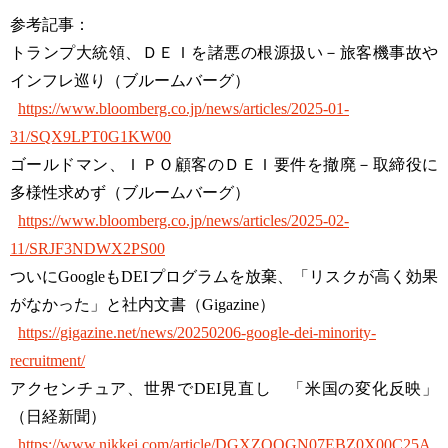
参考記事：
トランプ大統領、ＤＥＩを諸悪の根源扱い－旅客機事故や
インフレ巡り（ブルームバーグ）
https://www.bloomberg.co.jp/news/articles/2025-01-
31/SQX9LPT0G1KW00
ゴールドマン、ＩＰＯ顧客のＤＥＩ要件を撤廃－取締役に
多様性求めず（ブルームバーグ）
https://www.bloomberg.co.jp/news/articles/2025-02-
11/SRJF3NDWX2PS00
ついにGoogleもDEIプログラムを放棄、「リスクが高く効果
がなかった」と社内文書（Gigazine）
https://gigazine.net/news/20250206-google-dei-minority-
recruitment/
アクセンチュア、世界でDEI見直し 「米国の変化反映」
（日経新聞）
https://www.nikkei.com/article/DGXZQOGN07EBZ0X00C25A