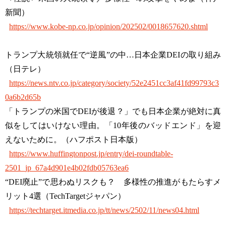
新聞）
https://www.kobe-np.co.jp/opinion/202502/0018657620.shtml
トランプ大統領就任で“逆風”の中…日本企業DEIの取り組み
（日テレ）
https://news.ntv.co.jp/category/society/52e2451cc3af41fd99793c3
0a6b2d65b
「トランプの米国でDEIが後退？」でも日本企業が絶対に真
似をしてはいけない理由。「10年後のバッドエンド」を迎
えないために。（ハフポスト日本版）
https://www.huffingtonpost.jp/entry/dei-roundtable-
2501_jp_67a4d901e4b02fdb05763ea6
“DEI廃止”で思わぬリスクも？ 多様性の推進がもたらすメ
リット4選（TechTargetジャパン）
https://techtarget.itmedia.co.jp/tt/news/2502/11/news04.html