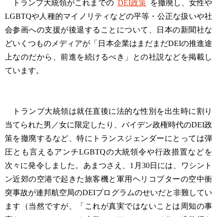
トランプ大統領がこれまでの
DEI政策
を撤廃し、女性や
LGBTQや人種的マイノリティなどの平等・公正な扱いや社
会参画への支援が後退することについて、日本の新聞社な
どいくつものメディアが「日本企業はまだまだDEIの推進途
上なのだから、前進を続けるべき」との社説などを掲載し
ています。
トランプ大統領は就任直後に法的な性別を出生時に割り
当てられた男／女に限定したり、バイデン政権時代のDEI政
策を撤廃するなど、特にトランスジェンダーにとっては弾
圧とも言えるアンチLGBTQの大統領令や行政措置などを
次々に発令しました。あまつさえ、1月30日には、ワシント
ン近郊の空港で起きた旅客機と軍用ヘリコプターの空中衝
突事故が連邦航空局のDEIプログラムのせいだと非難してい
ます（当然ですが、「これが真実ではないことは周知の事