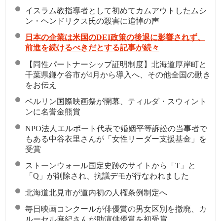
イスラム教指導者として初めてカムアウトしたムシ
ン・ヘンドリクス氏の殺害に追悼の声
日本の企業は米国のDEI政策の後退に影響されず、
前進を続けるべきだとする記事が続々
【同性パートナーシップ証明制度】北海道厚岸町と
千葉県鎌ケ谷市が4月から導入へ、その他全国の動き
をお伝え
ベルリン国際映画祭が開幕、ティルダ・スウィント
ンに名誉金熊賞
NPO法人エルポート代表で婚姻平等訴訟の当事者で
もある中谷衣里さんが「女性リーダー支援基金」を
受賞
ストーンウォール国定史跡のサイトから「T」と
「Q」が削除され、抗議デモが行なわれました
北海道北見市が道内初の人権条例制定へ
毎日映画コンクールが俳優賞の男女区別を撤廃、カ
ルーセル麻紀さんが助演俳優賞を初受賞