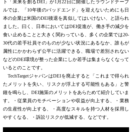
ト「未来を創るDEI」が1月22日に開催したラウンドテーブ
ルでは、「10年後のバッドエンド」を迎えないためにも日
本の企業は米国のDEI後退を真似してはいけない、と語られ
ました。曰く、日本においてはDEI促進が、働き手の減少を
食い止めることと大きく関わっている、多くの企業では20-
30代の若手社員そのものが少ない状況にあるなか、誰もが
属性にかかわらず公平に活躍できる、職場で差別されない
などのDEI環境が整った企業にしか若手は集まらなくなって
いるとのことです。
TechTargetジャパンはDEIを廃止すると「これまで得られ
たメリットを失い、リスクが浮上する可能性もある」と警
鐘を鳴らし、DEI施策のメリットをあらためて紹介していま
す。・従業員のモチベーションや収益が向上する、・業務
の生産性が向上する、・高度なスキルを持つ人材を採用し
やすくなる、・訴訟リスクが低減する、などです。