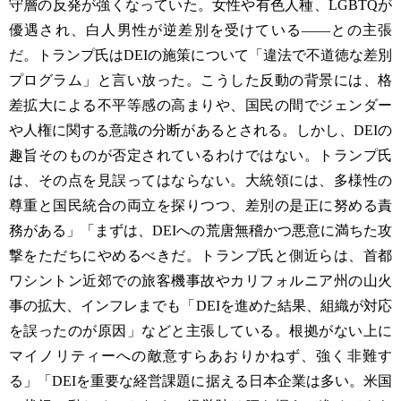
守層の反発が強くなっていた。女性や有色人種、LGBTQが
優遇され、白人男性が逆差別を受けている――との主張
だ。トランプ氏はDEIの施策について「違法で不道徳な差別
プログラム」と言い放った。こうした反動の背景には、格
差拡大による不平等感の高まりや、国民の間でジェンダー
や人権に関する意識の分断があるとされる。しかし、DEIの
趣旨そのものが否定されているわけではない。トランプ氏
は、その点を見誤ってはならない。大統領には、多様性の
尊重と国民統合の両立を探りつつ、差別の是正に努める責
務がある」「まずは、DEIへの荒唐無稽かつ悪意に満ちた攻
撃をただちにやめるべきだ。トランプ氏と側近らは、首都
ワシントン近郊での旅客機事故やカリフォルニア州の山火
事の拡大、インフレまでも「DEIを進めた結果、組織が対応
を誤ったのが原因」などと主張している。根拠がない上に
マイノリティーへの敵意すらあおりかねず、強く非難す
る」「DEIを重要な経営課題に据える日本企業は多い。米国