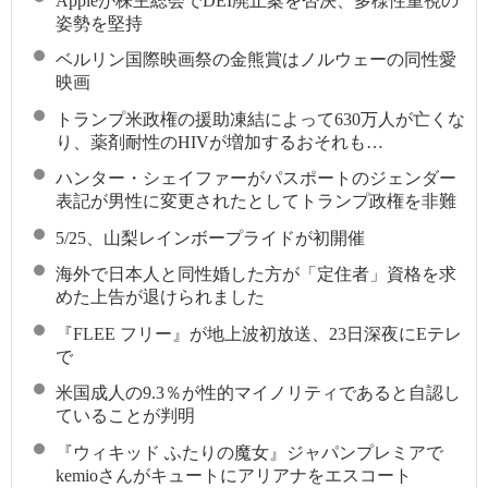
Appleが株主総会でDEI廃止案を否決、多様性重視の
姿勢を堅持
ベルリン国際映画祭の金熊賞はノルウェーの同性愛
映画
トランプ米政権の援助凍結によって630万人が亡くな
り、薬剤耐性のHIVが増加するおそれも…
ハンター・シェイファーがパスポートのジェンダー
表記が男性に変更されたとしてトランプ政権を非難
5/25、山梨レインボープライドが初開催
海外で日本人と同性婚した方が「定住者」資格を求
めた上告が退けられました
『FLEE フリー』が地上波初放送、23日深夜にEテレ
で
米国成人の9.3％が性的マイノリティであると自認し
ていることが判明
『ウィキッド ふたりの魔女』ジャパンプレミアで
kemioさんがキュートにアリアナをエスコート