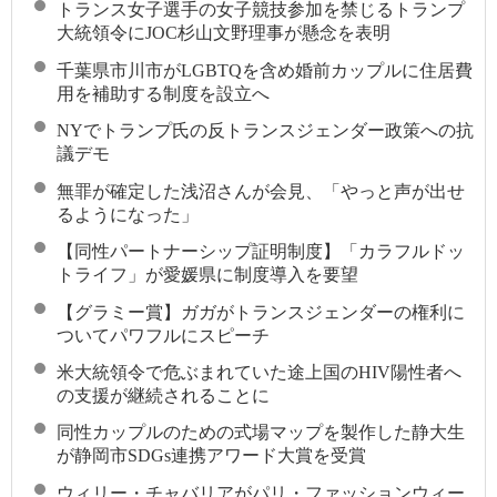
トランス女子選手の女子競技参加を禁じるトランプ
大統領令にJOC杉山文野理事が懸念を表明
千葉県市川市がLGBTQを含め婚前カップルに住居費
用を補助する制度を設立へ
NYでトランプ氏の反トランスジェンダー政策への抗
議デモ
無罪が確定した浅沼さんが会見、「やっと声が出せ
るようになった」
【同性パートナーシップ証明制度】「カラフルドッ
トライフ」が愛媛県に制度導入を要望
【グラミー賞】ガガがトランスジェンダーの権利に
ついてパワフルにスピーチ
米大統領令で危ぶまれていた途上国のHIV陽性者へ
の支援が継続されることに
同性カップルのための式場マップを製作した静大生
が静岡市SDGs連携アワード大賞を受賞
ウィリー・チャバリアがパリ・ファッションウィー