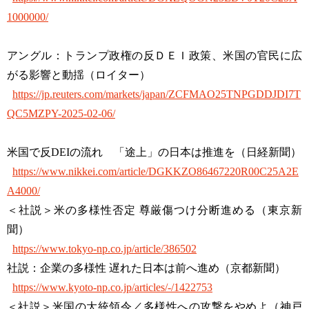
1000000/
アングル：トランプ政権の反ＤＥＩ政策、米国の官民に広
がる影響と動揺（ロイター）
https://jp.reuters.com/markets/japan/ZCFMAO25TNPGDDJDI7T
QC5MZPY-2025-02-06/
米国で反DEIの流れ 「途上」の日本は推進を（日経新聞）
https://www.nikkei.com/article/DGKKZO86467220R00C25A2E
A4000/
＜社説＞米の多様性否定 尊厳傷つけ分断進める（東京新
聞）
https://www.tokyo-np.co.jp/article/386502
社説：企業の多様性 遅れた日本は前へ進め（京都新聞）
https://www.kyoto-np.co.jp/articles/-/1422753
＜社説＞米国の大統領令／多様性への攻撃をやめよ（神戸