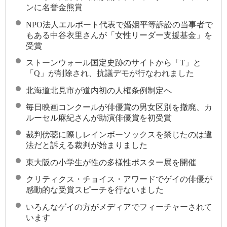
ンに名誉金熊賞
NPO法人エルポート代表で婚姻平等訴訟の当事者で
もある中谷衣里さんが「女性リーダー支援基金」を
受賞
ストーンウォール国定史跡のサイトから「T」と
「Q」が削除され、抗議デモが行なわれました
北海道北見市が道内初の人権条例制定へ
毎日映画コンクールが俳優賞の男女区別を撤廃、カ
ルーセル麻紀さんが助演俳優賞を初受賞
裁判傍聴に際しレインボーソックスを禁じたのは違
法だと訴える裁判が始まりました
東大阪の小学生が性の多様性ポスター展を開催
クリティクス・チョイス・アワードでゲイの俳優が
感動的な受賞スピーチを行ないました
いろんなゲイの方がメディアでフィーチャーされて
います