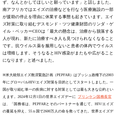
ず、なんとかしてほしいと願っています」と話しました。
南アフリカではエイズの治療などを行なう医療施設の一部
が援助の停止を理由に休業する事態も起きています。エイ
ズ対策に取り組むデスモンド・ツツ健康財団のリンダ・ゲ
イル・ベッカーCEOは「最大の懸念は、治療から脱落する
人が現れ、新たに治療すべき人も見つけられなくなること
です。抗ウイルス薬を服用しないと患者の体内でウイルス
は増殖します。そうなるとHIV感染がまたもや広がること
になります」と述べました。
※米大統領エイズ救済緊急計画（PEPFAR）はブッシュ政権下の2003
年にグローバルHIV/エイズ対策を目的としてスタートしました。一
国が取り組む単一の疾病に対する対策としては最も大きな公約とい
えます。2024年12月1日の世界エイズデーに
ブリンケン国務長官
は、「国務省は、PEPFARとそのパートナーを通じて、HIV/エイズ
の蔓延を抑え、55ヵ国で2600万人の命を救ってきた。世界エイズデ