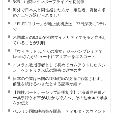
5/25、山梨レインボープライドが初開催
海外で日本人と同性婚した方が「定住者」資格を求
めた上告が退けられました
『FLEE フリー』が地上波初放送、23日深夜にEテレ
で
米国成人の9.3％が性的マイノリティであると自認し
ていることが判明
『ウィキッド ふたりの魔女』ジャパンプレミアで
kemioさんがキュートにアリアナをエスコート
イスラム教指導者として初めてカムアウトしたムシ
ン・ヘンドリクス氏の殺害に追悼の声
日本の企業は米国のDEI政策の後退に影響されず、
前進を続けるべきだとする記事が続々
【同性パートナーシップ証明制度】北海道厚岸町と
千葉県鎌ケ谷市が4月から導入へ、その他全国の動き
をお伝え
ベルリン国際映画祭が開幕、ティルダ・スウィント