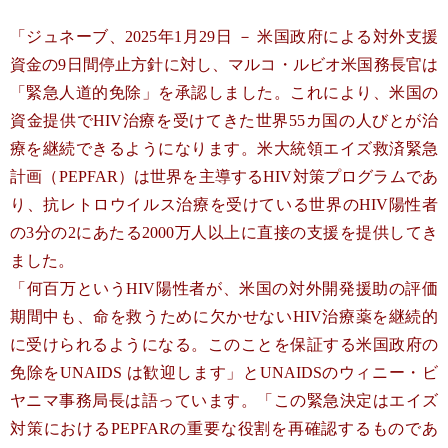
「ジュネーブ、2025年1月29日 － 米国政府による対外支援
資金の9日間停止方針に対し、マルコ・ルビオ米国務長官は
「緊急人道的免除」を承認しました。これにより、米国の
資金提供でHIV治療を受けてきた世界55カ国の人びとが治
療を継続できるようになります。米大統領エイズ救済緊急
計画（PEPFAR）は世界を主導するHIV対策プログラムであ
り、抗レトロウイルス治療を受けている世界のHIV陽性者
の3分の2にあたる2000万人以上に直接の支援を提供してき
ました。
「何百万というHIV陽性者が、米国の対外開発援助の評価
期間中も、命を救うために欠かせないHIV治療薬を継続的
に受けられるようになる。このことを保証する米国政府の
免除をUNAIDS は歓迎します」とUNAIDSのウィニー・ビ
ヤニマ事務局長は語っています。「この緊急決定はエイズ
対策におけるPEPFARの重要な役割を再確認するものであ