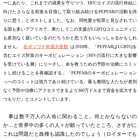
ーにあたり、これまでの成果を守りつつ、HIV/エイズの流行終結に
向けたさらなる前進を目指して取り組み続けるPEPFARの活動を誇
りに思う」とポストしました。なお、同性愛が犯罪と見なされてい
る国も多いアフリカで、果たしてこの支援がLGBTQコミュニティに
も差別なく届いているのだろうかと思う方もいらっしゃるかもしれ
ません。
在ボツワナ米国大使館
は2018年、「PEPFARはLGBTQを
含むエイズ対策のキーポピュレーション（HIVの流行に大きな影響
を受けている層）にリーチし、命を救うための予防や治療にコミッ
トし続けることを再確認する」「PEPFARのキーポピュレーション
っへのコミットは強力であり続けている。最も脆弱な人たちが差別
なく予防や治療にアクセスできるよう360万ドルまで資金を拡大する
つもりだ」とコメントしています。
事は数千万人の人命に関わること。何とかならないの
か…と世界中の多くの人々が願っていたところ、さすがに
これは問題だと政権も認識したのでしょう（ロイターでも