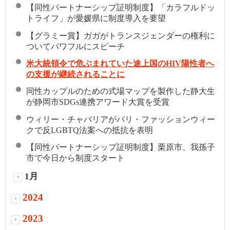
【同性パートナーシップ証明制度】「カラフルドッ
トライフ」が愛媛県に制度導入を要望
【グラミー賞】ガガがトランスジェンダーの権利に
ついてパワフルにスピーチ
米大統領令で危ぶまれていた途上国のHIV陽性者へ
の支援が継続されることに
同性カップルのための式場マップを製作した静大生
が静岡市SDGs連携アワード大賞を受賞
ウィリー・チャバリアがパリ・ファッションウィー
クで反LGBTQ法案への抵抗を表明
【同性パートナーシップ証明制度】栗原市、我孫子
市で今日から制度スタート
1月
+
2024
+
2023
+