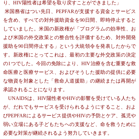
り、HIV陽性者は希望を取り戻すことができました」
米国務省はつい先日、PEPFARが支援する資金とサービス
を含め、すべての対外援助資金を90日間、即時停止すると
していました。米国の新政権が「プログラムの効率性、お
よび米国の外交政策との整合性を評価するため、対外開発
援助を90日間停止する」という大統領令を発表したからで
す。新政権にとってこれは、最初の主要な外交政策の決定
の1つでした。今回の免除により、HIV治療を含む重要な救
命医療と医療サービス、およびそうした援助の提供に必要
な物資を対象とした「救命人道援助」の継続または再開が
承認されることになります。
UNAIDSは、HIV陽性者やHIVの影響を受けている人たち
が、だれでもサービスを受けられるようにすること、およ
びPEPFARによるサービス提供やHIVの予防とケア、孤児や
弱い立場にある子どもたちへの支援など、命を救うために
必要な対策が継続されるよう努力していきます。