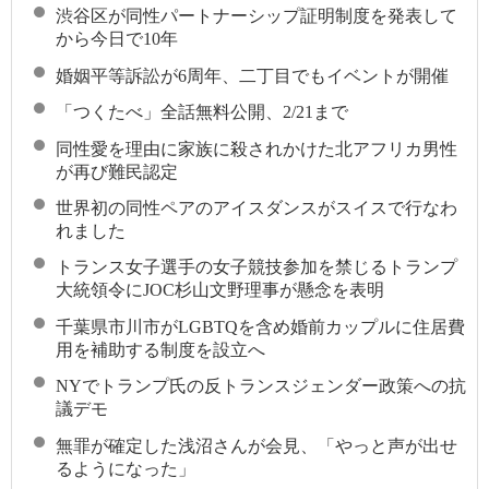
渋谷区が同性パートナーシップ証明制度を発表して
から今日で10年
婚姻平等訴訟が6周年、二丁目でもイベントが開催
「つくたべ」全話無料公開、2/21まで
同性愛を理由に家族に殺されかけた北アフリカ男性
が再び難民認定
世界初の同性ペアのアイスダンスがスイスで行なわ
れました
トランス女子選手の女子競技参加を禁じるトランプ
大統領令にJOC杉山文野理事が懸念を表明
千葉県市川市がLGBTQを含め婚前カップルに住居費
用を補助する制度を設立へ
NYでトランプ氏の反トランスジェンダー政策への抗
議デモ
無罪が確定した浅沼さんが会見、「やっと声が出せ
るようになった」