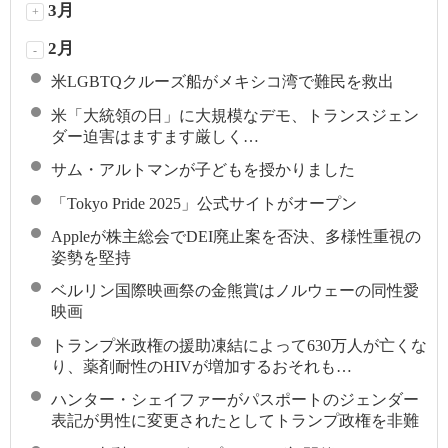
3月
+
2月
-
米LGBTQクルーズ船がメキシコ湾で難民を救出
米「大統領の日」に大規模なデモ、トランスジェン
ダー迫害はますます厳しく…
サム・アルトマンが子どもを授かりました
「Tokyo Pride 2025」公式サイトがオープン
Appleが株主総会でDEI廃止案を否決、多様性重視の
姿勢を堅持
ベルリン国際映画祭の金熊賞はノルウェーの同性愛
映画
トランプ米政権の援助凍結によって630万人が亡くな
り、薬剤耐性のHIVが増加するおそれも…
ハンター・シェイファーがパスポートのジェンダー
表記が男性に変更されたとしてトランプ政権を非難