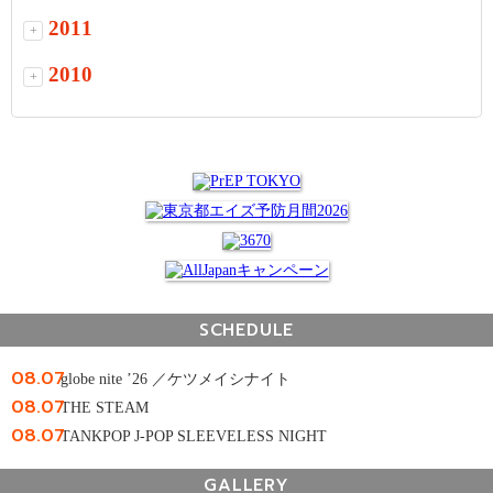
2011
+
2010
+
SCHEDULE
08.07
globe nite ’26 ／ケツメイシナイト
08.07
THE STEAM
08.07
TANKPOP J-POP SLEEVELESS NIGHT
GALLERY