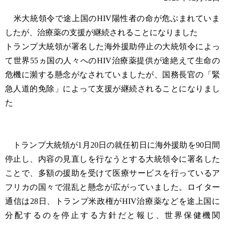
米大統領令で途上国のHIV陽性者の命が危ぶまれていま
したが、治療薬の支援が継続されることになりました
トランプ大統領が署名した海外援助停止の大統領令によっ
て世界55ヵ国の人々へのHIV治療薬提供が途絶えて生命の
危機に瀕する懸念がなされていましたが、国務長官の「緊
急人道的免除」によって支援が継続されることになりまし
た
トランプ大統領が1月20日の就任初日に海外援助を90日間
停止し、内容の見直しを行なうとする大統領令に署名した
ことで、多額の援助を受けて医療サービスを行っているア
フリカの国々で混乱と懸念が広がっていました。ロイター
通信は28日、トランプ米政権がHIV治療薬などを途上国に
分配するのを停止する方針だと報じ、世界保健機関