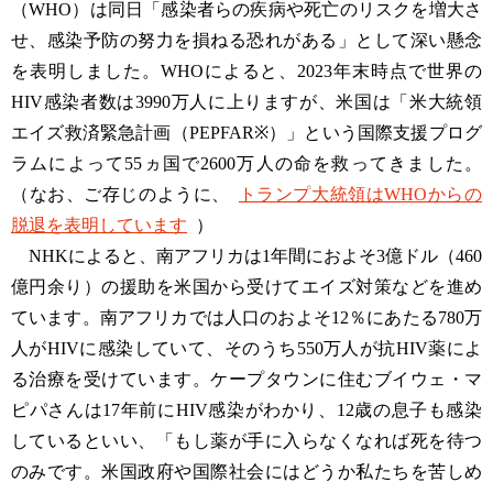
（WHO）は同日「感染者らの疾病や死亡のリスクを増大さ
せ、感染予防の努力を損ねる恐れがある」として深い懸念
を表明しました。WHOによると、2023年末時点で世界の
HIV感染者数は3990万人に上りますが、米国は「米大統領
エイズ救済緊急計画（PEPFAR※）」という国際支援プログ
ラムによって55ヵ国で2600万人の命を救ってきました。
（なお、ご存じのように、
トランプ大統領はWHOからの
脱退を表明しています
）
NHKによると、南アフリカは1年間におよそ3億ドル（460
億円余り）の援助を米国から受けてエイズ対策などを進め
ています。南アフリカでは人口のおよそ12％にあたる780万
人がHIVに感染していて、そのうち550万人が抗HIV薬によ
る治療を受けています。ケープタウンに住むブイウェ・マ
ピパさんは17年前にHIV感染がわかり、12歳の息子も感染
しているといい、「もし薬が手に入らなくなれば死を待つ
のみです。米国政府や国際社会にはどうか私たちを苦しめ