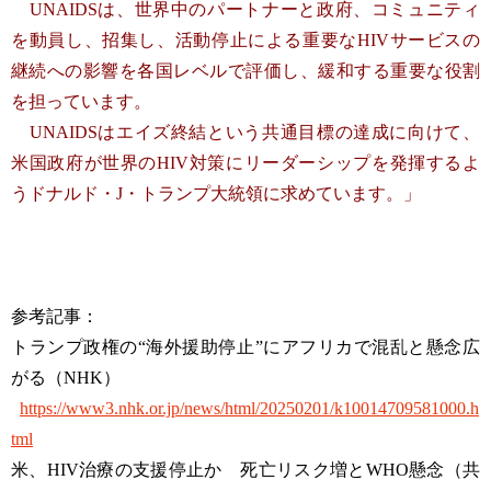
UNAIDSは、世界中のパートナーと政府、コミュニティ
を動員し、招集し、活動停止による重要なHIVサービスの
継続への影響を各国レベルで評価し、緩和する重要な役割
を担っています。
UNAIDSはエイズ終結という共通目標の達成に向けて、
米国政府が世界のHIV対策にリーダーシップを発揮するよ
うドナルド・J・トランプ大統領に求めています。」
参考記事：
トランプ政権の“海外援助停止”にアフリカで混乱と懸念広
がる（NHK）
https://www3.nhk.or.jp/news/html/20250201/k10014709581000.h
tml
米、HIV治療の支援停止か 死亡リスク増とWHO懸念（共