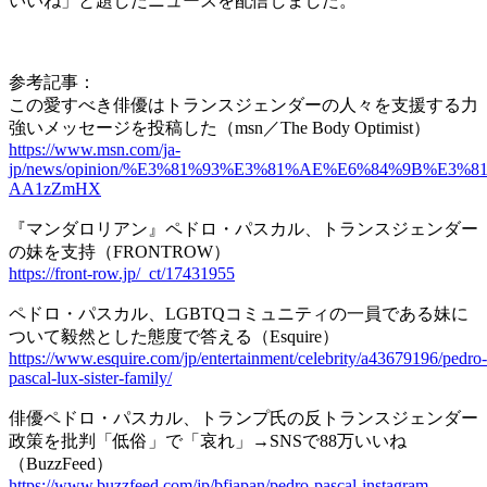
いいね」と題したニュースを配信しました。
参考記事：
この愛すべき俳優はトランスジェンダーの人々を支援する力
強いメッセージを投稿した（msn／The Body Optimist）
https://www.msn.com/ja-
jp/news/opinion/%E3%81%93%E3%81%AE%E6%84%9B
AA1zZmHX
『マンダロリアン』ペドロ・パスカル、トランスジェンダー
の妹を支持（FRONTROW）
https://front-row.jp/_ct/17431955
ペドロ・パスカル、LGBTQコミュニティの一員である妹に
ついて毅然とした態度で答える（Esquire）
https://www.esquire.com/jp/entertainment/celebrity/a43679196/pedro-
pascal-lux-sister-family/
俳優ペドロ・パスカル、トランプ氏の反トランスジェンダー
政策を批判「低俗」で「哀れ」→SNSで88万いいね
（BuzzFeed）
https://www.buzzfeed.com/jp/bfjapan/pedro-pascal-instagram-