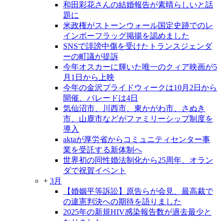
和田彩花さんの結婚報告が素晴らしいと話
題に
米政権がストーンウォール国定史跡でのレ
インボーフラッグ掲揚を認めました
SNSで誹謗中傷を受けたトランスジェンダ
ーの町議が提訴
今年オスカーに輝いた唯一のクィア映画が5
月1日から上映
今年の金沢プライドウィークは10月2日から
開催、パレードは4日
気仙沼市、川西市、東かがわ市、さぬき
市、山鹿市などがファミリーシップ制度を
導入
aktaが厚労省からコミュニティセンター事
業を受託する新体制へ
世界初の同性婚法制化から25周年、オラン
ダで祝賀イベント
+
3月
【婚姻平等訴訟】原告らが会見、最高裁で
の違憲判決への期待を語りました
2025年の新規HIV感染報告数が過去最少と