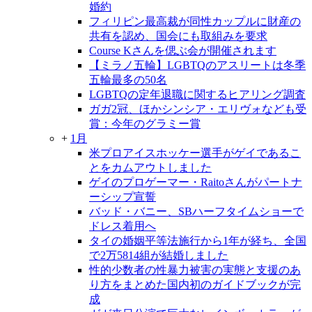
婚約
フィリピン最高裁が同性カップルに財産の
共有を認め、国会にも取組みを要求
Course Kさんを偲ぶ会が開催されます
【ミラノ五輪】LGBTQのアスリートは冬季
五輪最多の50名
LGBTQの定年退職に関するヒアリング調査
ガガ2冠、ほかシンシア・エリヴォなども受
賞：今年のグラミー賞
+
1月
米プロアイスホッケー選手がゲイであるこ
とをカムアウトしました
ゲイのプロゲーマー・Raitoさんがパートナ
ーシップ宣誓
バッド・バニー、SBハーフタイムショーで
ドレス着用へ
タイの婚姻平等法施行から1年が経ち、全国
で2万5814組が結婚しました
性的少数者の性暴力被害の実態と支援のあ
り方をまとめた国内初のガイドブックが完
成