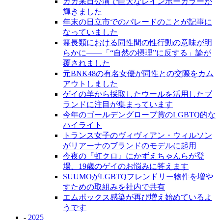
ガガ来日公演で巨大なレインボーカラーが
輝きました
年末の日立市でのパレードのことが記事に
なっていました
霊長類における同性間の性行動の意味が明
らかに――「“自然の摂理”に反する」論が
覆されました
元BNK48の有名女優が同性との交際をカム
アウトしました
ゲイの羊から採取したウールを活用したブ
ランドに注目が集まっています
今年のゴールデングローブ賞のLGBTQ的な
ハイライト
トランス女子のヴィヴィアン・ウィルソン
がリアーナのブランドのモデルに起用
今夜の『虹クロ』にかずえちゃんらが登
場、19歳のゲイのお悩みに答えます
SUUMOがLGBTQフレンドリー物件を増や
すための取組みを社内で共有
エムポックス感染が再び増え始めているよ
うです
-
2025