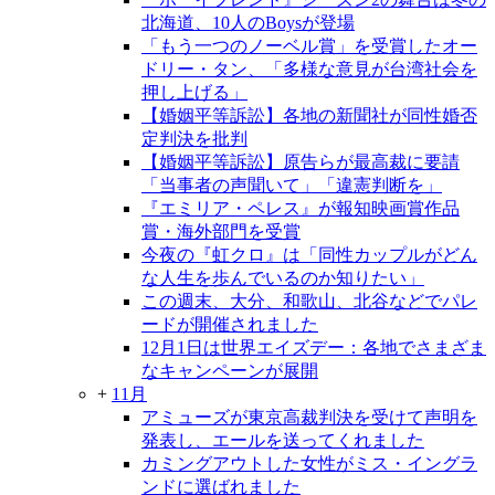
北海道、10人のBoysが登場
「もう一つのノーベル賞」を受賞したオー
ドリー・タン、「多様な意見が台湾社会を
押し上げる」
【婚姻平等訴訟】各地の新聞社が同性婚否
定判決を批判
【婚姻平等訴訟】原告らが最高裁に要請
「当事者の声聞いて」「違憲判断を」
『エミリア・ペレス』が報知映画賞作品
賞・海外部門を受賞
今夜の『虹クロ』は「同性カップルがどん
な人生を歩んでいるのか知りたい」
この週末、大分、和歌山、北谷などでパレ
ードが開催されました
12月1日は世界エイズデー：各地でさまざま
なキャンペーンが展開
+
11月
アミューズが東京高裁判決を受けて声明を
発表し、エールを送ってくれました
カミングアウトした女性がミス・イングラ
ンドに選ばれました