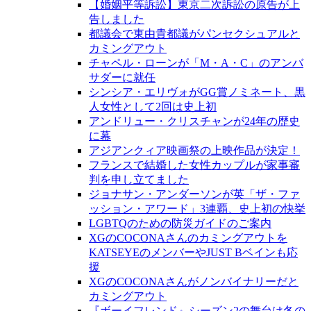
【婚姻平等訴訟】東京二次訴訟の原告が上
告しました
都議会で東由貴都議がパンセクシュアルと
カミングアウト
チャペル・ローンが「M・A・C」のアンバ
サダーに就任
シンシア・エリヴォがGG賞ノミネート、黒
人女性として2回は史上初
アンドリュー・クリスチャンが24年の歴史
に幕
アジアンクィア映画祭の上映作品が決定！
フランスで結婚した女性カップルが家事審
判を申し立てました
ジョナサン・アンダーソンが英「ザ・ファ
ッション・アワード」3連覇、史上初の快挙
LGBTQのための防災ガイドのご案内
XGのCOCONAさんのカミングアウトを
KATSEYEのメンバーやJUST Bベインも応
援
XGのCOCONAさんがノンバイナリーだと
カミングアウト
『ボーイフレンド』シーズン2の舞台は冬の