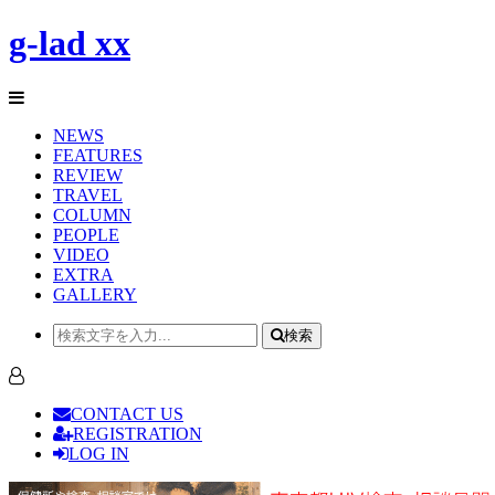
g-lad xx
NEWS
FEATURES
REVIEW
TRAVEL
COLUMN
PEOPLE
VIDEO
EXTRA
GALLERY
検索
CONTACT US
REGISTRATION
LOG IN