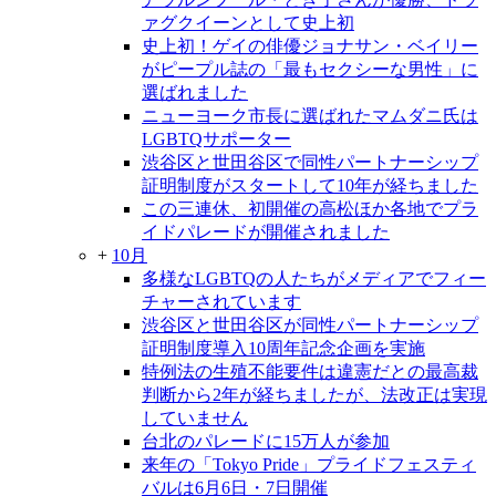
ァグクイーンとして史上初
史上初！ゲイの俳優ジョナサン・ベイリー
がピープル誌の「最もセクシーな男性」に
選ばれました
ニューヨーク市長に選ばれたマムダニ氏は
LGBTQサポーター
渋谷区と世田谷区で同性パートナーシップ
証明制度がスタートして10年が経ちました
この三連休、初開催の高松ほか各地でプラ
イドパレードが開催されました
+
10月
多様なLGBTQの人たちがメディアでフィー
チャーされています
渋谷区と世田谷区が同性パートナーシップ
証明制度導入10周年記念企画を実施
特例法の生殖不能要件は違憲だとの最高裁
判断から2年が経ちましたが、法改正は実現
していません
台北のパレードに15万人が参加
来年の「Tokyo Pride」プライドフェスティ
バルは6月6日・7日開催