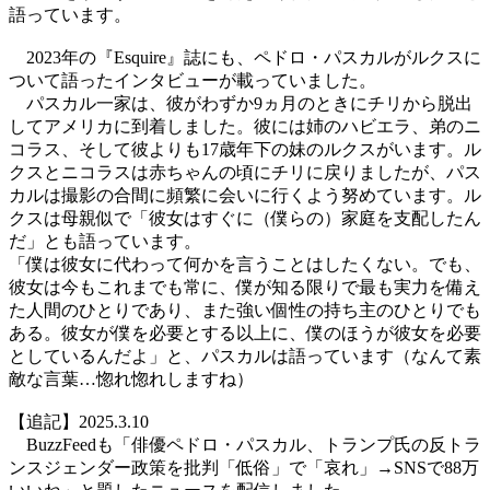
語っています。
2023年の『Esquire』誌にも、ペドロ・パスカルがルクスに
ついて語ったインタビューが載っていました。
パスカル一家は、彼がわずか9ヵ月のときにチリから脱出
してアメリカに到着しました。彼には姉のハビエラ、弟のニ
コラス、そして彼よりも17歳年下の妹のルクスがいます。ル
クスとニコラスは赤ちゃんの頃にチリに戻りましたが、パス
カルは撮影の合間に頻繁に会いに行くよう努めています。ル
クスは母親似で「彼女はすぐに（僕らの）家庭を支配したん
だ」とも語っています。
「僕は彼女に代わって何かを言うことはしたくない。でも、
彼女は今もこれまでも常に、僕が知る限りで最も実力を備え
た人間のひとりであり、また強い個性の持ち主のひとりでも
ある。彼女が僕を必要とする以上に、僕のほうが彼女を必要
としているんだよ」と、パスカルは語っています（なんて素
敵な言葉…惚れ惚れしますね）
【追記】2025.3.10
BuzzFeedも「俳優ペドロ・パスカル、トランプ氏の反トラ
ンスジェンダー政策を批判「低俗」で「哀れ」→SNSで88万