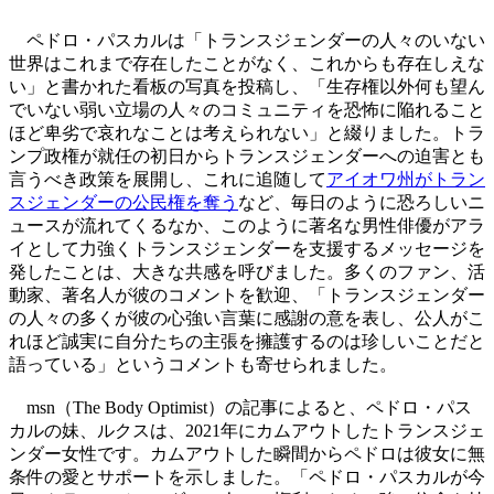
ペドロ・パスカルは「トランスジェンダーの人々のいない
世界はこれまで存在したことがなく、これからも存在しえな
い」と書かれた看板の写真を投稿し、「生存権以外何も望ん
でいない弱い立場の人々のコミュニティを恐怖に陥れること
ほど卑劣で哀れなことは考えられない」と綴りました。トラ
ンプ政権が就任の初日からトランスジェンダーへの迫害とも
言うべき政策を展開し、これに追随して
アイオワ州がトラン
スジェンダーの公民権を奪う
など、毎日のように恐ろしいニ
ュースが流れてくるなか、このように著名な男性俳優がアラ
イとして力強くトランスジェンダーを支援するメッセージを
発したことは、大きな共感を呼びました。多くのファン、活
動家、著名人が彼のコメントを歓迎、「トランスジェンダー
の人々の多くが彼の心強い言葉に感謝の意を表し、公人がこ
れほど誠実に自分たちの主張を擁護するのは珍しいことだと
語っている」というコメントも寄せられました。
msn（The Body Optimist）の記事によると、ペドロ・パス
カルの妹、ルクスは、2021年にカムアウトしたトランスジェ
ンダー女性です。カムアウトした瞬間からペドロは彼女に無
条件の愛とサポートを示しました。「ペドロ・パスカルが今