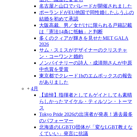
名古屋と山口でパレードが開催されました
ポーランドがEU他国で同性婚したふうふの
結婚を初めて承認
大阪高裁、男／女だけに限られる戸籍記載
は「憲法14条に抵触」と判断
多くのクィアが輝きを見せたMET GALA
2026
サム・スミスがデザイナーのクリスチャ
ン・コーワンと婚約
ノンバイナリーの詩人・成清朔さんが中原
中也賞を受賞
東京都でクレード1bのエムポックスの報告
がありました
+
4月
【追悼】指揮者としてもゲイとしても素晴
らしかったマイケル・ティルソン・トーマ
ス
Tokyo Pride 2026の出演者が発表！過去最多
のパフォーマー
北海道のLGBTQ団体が「変なLGBT教えな
くていい」発言に抗議