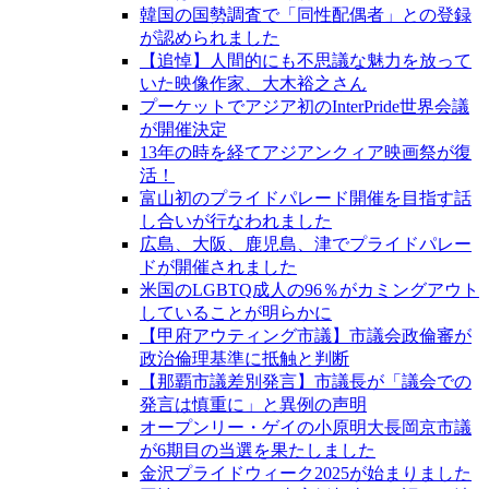
韓国の国勢調査で「同性配偶者」との登録
が認められました
【追悼】人間的にも不思議な魅力を放って
いた映像作家、大木裕之さん
プーケットでアジア初のInterPride世界会議
が開催決定
13年の時を経てアジアンクィア映画祭が復
活！
富山初のプライドパレード開催を目指す話
し合いが行なわれました
広島、大阪、鹿児島、津でプライドパレー
ドが開催されました
米国のLGBTQ成人の96％がカミングアウト
していることが明らかに
【甲府アウティング市議】市議会政倫審が
政治倫理基準に抵触と判断
【那覇市議差別発言】市議長が「議会での
発言は慎重に」と異例の声明
オープンリー・ゲイの小原明大長岡京市議
が6期目の当選を果たしました
金沢プライドウィーク2025が始まりました