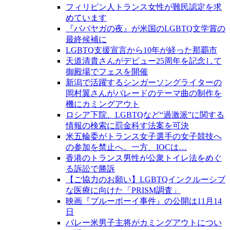
フィリピン人トランス女性が難民認定を求
めています
『ババヤガの夜』が米国のLGBTQ文学賞の
最終候補に
LGBTQ支援宣言から10年が経った那覇市
天道清貴さんがデビュー25周年を記念して
御殿場でフェスを開催
新潟で活躍するシンガーソングライターの
岡村翼さんがパレードのテーマ曲の制作を
機にカミングアウト
ロシア下院、LGBTQなど“過激派”に関する
情報の検索に罰金科す法案を可決
米五輪委がトランス女子選手の女子競技へ
の参加を禁止へ。一方、IOCは…
香港のトランス男性が公衆トイレ法をめぐ
る訴訟で勝訴
【ご協力のお願い】LGBTQインクルーシブ
な医療に向けた「PRISM調査」
映画『ブルーボーイ事件』の公開は11月14
日
バレー米男子主将がカミングアウトについ