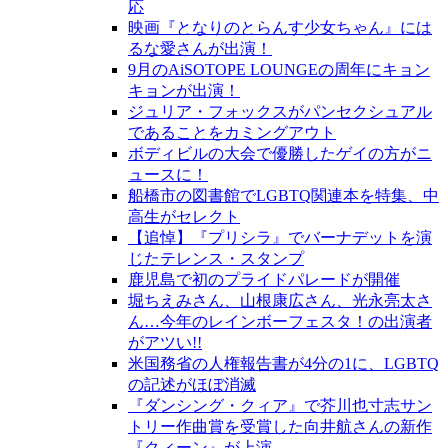
応
映画『となりのとらんす少女ちゃん』には
るな愛さんが出演！
9月のAiSOTOPE LOUNGEの周年にキョン
キョンが出演！
ジュリア・フォックスがパンセクシュアル
であることをカミングアウト
ボディビルの大会で優勝したゲイの方がニ
ュースに！
船橋市の図書館でLGBTQ関連本を特集、中
高生がセレクト
【追悼】『プリシラ』でバーナデットを演
じたテレンス・スタンプ
鹿児島で初のプライドパレードが開催
堀ちえみさん、山根康広さん、光永亮太さ
ん…今年のレインボーフェスタ！の出演者
がアツい!!
米国務省の人権報告書が4分の1に、LGBTQ
の記述がほぼ消滅
『ダンシング・クィア』で芥川也寸志サン
トリー作曲賞を受賞した向井航さんの新作
『クィーン』が上演