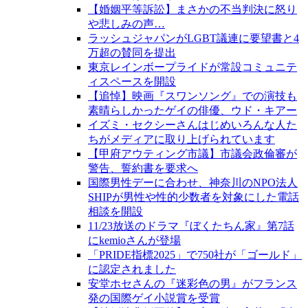
【婚姻平等訴訟】まさかの不当判決に怒り
や悲しみの声…
ラッシュジャパンがLGBT議連に要望書と4
万超の賛同を提出
東京レインボープライドが常設コミュニテ
ィスペースを開設
【追悼】映画『スワンソング』での演技も
素晴らしかったゲイの俳優、ウド・キアー
イズミ・セクシーさんはじめいろんな人た
ちがメディアに取り上げられています
【甲府アウティング市議】市議会政倫審が
警告、誓約書を要求へ
国際男性デーに合わせ、神奈川のNPO法人
SHIPが男性や性的少数者を対象にした電話
相談を開設
11/23放送のドラマ『ぼくたちん家』第7話
にkemioさんが登場
「PRIDE指標2025」で750社が「ゴールド」
に認定されました
安堂ホセさんの『迷彩色の男』がフランス
発の国際ゲイ小説賞を受賞