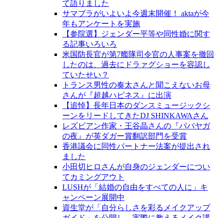
て語りました
サマブラがいよいよ今週末開催！ aktaが今
年もアンケートを実施
【参院選】ジェンダー平等や同性婚に関す
る記事いろいろ
米国防長官が第7艦隊司令官の人事案を撤回
したのは、過去にドラァグショーを容認し
ていたせい？
トランス男性の奏太さんと聞こえないお母
さんが『超越ハピネス』に出演
【追悼】長年日本のダンスミュージックシ
ーンをリードしてきたDJ SHINKAWAさん
レズビアン作家・王谷晶さんの『ババヤガ
の夜』が英ダガー賞翻訳部門を受賞
香港議会に同性パートナー法案が提出され
ました
小田切ヒロさんが自身のジェンダーについ
てカミングアウト
LUSHが「結婚の自由をすべての人に」キ
ャンペーン展開中
資生堂が「自分らしさを彩るメイクアップ
ガイド」を公開し、実際に教えるメイク講