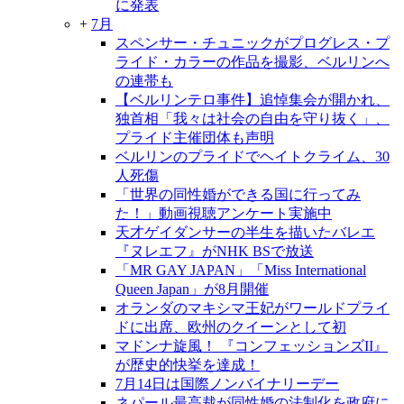
に発表
+
7月
スペンサー・チュニックがプログレス・プ
ライド・カラーの作品を撮影、ベルリンへ
の連帯も
【ベルリンテロ事件】追悼集会が開かれ、
独首相「我々は社会の自由を守り抜く」、
プライド主催団体も声明
ベルリンのプライドでヘイトクライム、30
人死傷
「世界の同性婚ができる国に行ってみ
た！」動画視聴アンケート実施中
天才ゲイダンサーの半生を描いたバレエ
『ヌレエフ』がNHK BSで放送
「MR GAY JAPAN」「Miss International
Queen Japan」が8月開催
オランダのマキシマ王妃がワールドプライ
ドに出席、欧州のクイーンとして初
マドンナ旋風！ 『コンフェッションズII』
が歴史的快挙を達成！
7月14日は国際ノンバイナリーデー
ネパール最高裁が同性婚の法制化を政府に