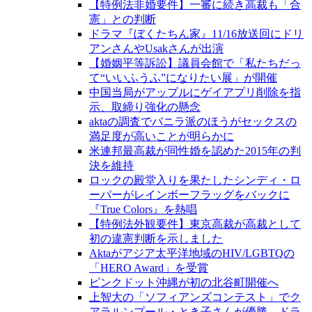
【特例法非婚要件】一審に続き高裁も「合
憲」との判断
ドラマ『ぼくたちん家』11/16放送回にドリ
アンさんやUsakさんが出演
【婚姻平等訴訟】議員会館で「私たちだっ
て“いいふうふ”になりたい展」が開催
中国当局がアップルにゲイアプリ削除を指
示、取締り強化の懸念
aktaの調査でバニラ派のほうがセックスの
満足度が高いことが明らかに
米連邦最高裁が同性婚を認めた2015年の判
決を維持
ロックの殿堂入りを果たしたシンディ・ロ
ーパーがレインボーフラッグをバックに
『True Colors』を熱唱
【特例法外観要件】東京高裁が高裁として
初の違憲判断を示しました
Aktaがアジア太平洋地域のHIV/LGBTQの
「HERO Award」を受賞
ピンクドット沖縄が初の北谷町開催へ
上智大の「ソフィアンズコンテスト」でク
アラルンプール・とき子さんが優勝、ドラ