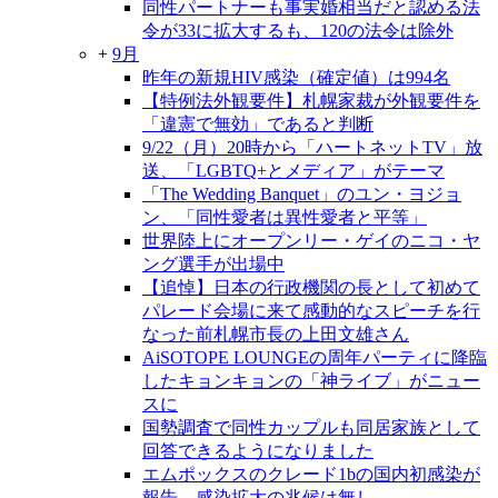
同性パートナーも事実婚相当だと認める法
令が33に拡大するも、120の法令は除外
+
9月
昨年の新規HIV感染（確定値）は994名
【特例法外観要件】札幌家裁が外観要件を
「違憲で無効」であると判断
9/22（月）20時から「ハートネットTV」放
送、「LGBTQ+とメディア」がテーマ
「The Wedding Banquet」のユン・ヨジョ
ン、「同性愛者は異性愛者と平等」
世界陸上にオープンリー・ゲイのニコ・ヤ
ング選手が出場中
【追悼】日本の行政機関の長として初めて
パレード会場に来て感動的なスピーチを行
なった前札幌市長の上田文雄さん
AiSOTOPE LOUNGEの周年パーティに降臨
したキョンキョンの「神ライブ」がニュー
スに
国勢調査で同性カップルも同居家族として
回答できるようになりました
エムポックスのクレード1bの国内初感染が
報告、感染拡大の兆候は無し