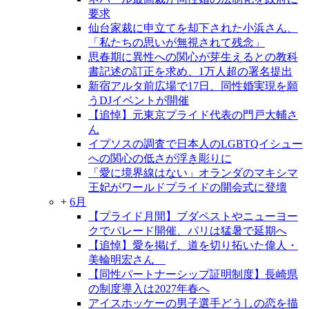
要求
仙台家裁に申立てを却下された小浜さん、
「私たちの思いが無視されて残念」
思春期に異性への関心が芽生えるとの教科
書記述の訂正を求め、1万人超の署名提出
新宿アルタ前広場で17日、同性婚実現を願
うDJイベントが開催
【追悼】元東京プライド代表の門戸大輔さ
ん
イプソスの調査で日本人のLGBTQイシュー
への関心の低さが浮き彫りに
「愛に境界線はない」オランダのマキシマ
王妃がワールドプライドの開会式に登壇
+
6月
【プライド月間】ブダペストやニューヨー
クでパレード開催、パリは猛暑で延期へ
【追悼】愛を掲げ、道を切り拓いた偉人・
美輪明宏さん
【同性パートナーシップ証明制度】長崎県
の制度導入は2027年春へ
アイスホッケーの男子選手どうしの恋を描