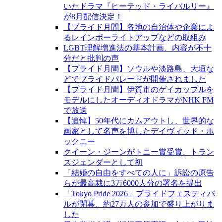
いたドラマ『ヒーテッド・ライバルリー』
が8月配信決定！
【プライド月間】各地の自治体や企業によ
るレインボーライトアップなどの取組み
LGBT理解増進法の基本計画、内容が不十
分だと批判の声
【プライド月間】ソウルや淡路島、大垣な
どでプライドパレードが開催されました
【プライド月間】伊賀市のゲイカップルを
モデルにしたオーディオドラマがNHK FM
で放送
【追悼】50年代にカムアウトし、世界的な
画家として名声を博したデイヴィッド・ホ
ックニー
クイーン・ジーンがトニー賞受賞、トラン
スジェンダーとして初
「結婚の自由をすべての人に」訴訟の原告
らが最高裁に3万6000人分の署名を提出
「Tokyo Pride 2026」プライドフェスティバ
ルが閉幕、約27万人の参加で盛り上がりま
した