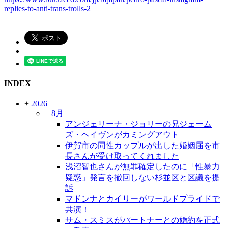
replies-to-anti-trans-trolls-2
INDEX
+
2026
+
8月
アンジェリーナ・ジョリーの兄ジェーム
ズ・ヘイヴンがカミングアウト
伊賀市の同性カップルが出した婚姻届を市
長さんが受け取ってくれました
浅沼智也さんが無罪確定したのに「性暴力
疑惑」発言を撤回しない杉並区と区議を提
訴
マドンナとカイリーがワールドプライドで
共演！
サム・スミスがパートナーとの婚約を正式