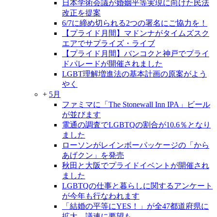
日本学術会議が婚姻平等実現に向けた民法
改正を提案
6/7に締め切られる2つの署名にご協力を！
【プライド月間】マドンナがタイムズスク
エアでサプライズ・ライブ
【プライド月間】バンコクと神戸でプライ
ドパレードが開催されました
LGBT理解増進法の基本計画の原案がよう
やく
+
5月
ファミマに「The Stonewall Inn IPA」ビール
が並びます
電通の調査でLGBTQの割合が10.6％となり
ました
ローソンがレインボーパッケージの「から
あげクン」を発売
秋田と大阪でプライドイベントが開催され
ました
LGBTQの仕事と暮らしに関するアンケート
が今年も行なわれます
「結婚の平等にYES！」が全47都道府県に
拡大、議連に要望も