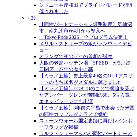
シドニーや岸和田でプライドパレードが開
催されました
+
2月
【同性パートナーシップ証明制度】気仙沼
市、南九州市が4月から導入へ
「Tokyo Pride 2026」全プログラム決定！
メリル・ストリープの娘がランウェイデビ
ュー
オランダで初のゲイの首相が誕生
大阪の老舗ハッテン場「SPEED」が3月29
日閉店、27年の歴史に幕
【ミラノ五輪】史上最多49名のOUTアスリ
ートのうち18名がメダルに輝きました
【ミラノ五輪】LGBTQのことで脅迫を受け
たアンバー・グレンが苦闘の末、5位入賞。
エキシビションにも出演
【ミラノ五輪】8年前の平昌で出会った米国
の同性カップルがミラノで婚約
ストーンウォール国定史跡に再びレインボ
ーフラッグが掲揚
ラルフ・シューマッハが同性パートナーと