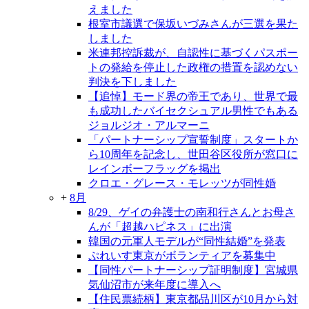
えました
根室市議選で保坂いづみさんが三選を果た
しました
米連邦控訴裁が、自認性に基づくパスポー
トの発給を停止した政権の措置を認めない
判決を下しました
【追悼】モード界の帝王であり、世界で最
も成功したバイセクシュアル男性でもある
ジョルジオ・アルマーニ
「パートナーシップ宣誓制度」スタートか
ら10周年を記念し、世田谷区役所が窓口に
レインボーフラッグを掲出
クロエ・グレース・モレッツが同性婚
+
8月
8/29、ゲイの弁護士の南和行さんとお母さ
んが「超越ハピネス」に出演
韓国の元軍人モデルが“同性結婚”を発表
ぷれいす東京がボランティアを募集中
【同性パートナーシップ証明制度】宮城県
気仙沼市が来年度に導入へ
【住民票続柄】東京都品川区が10月から対