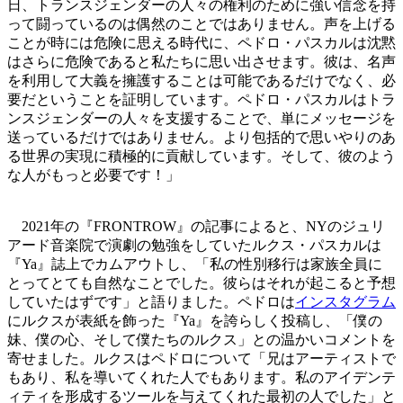
日、トランスジェンダーの人々の権利のために強い信念を持
って闘っているのは偶然のことではありません。声を上げる
ことが時には危険に思える時代に、ペドロ・パスカルは沈黙
はさらに危険であると私たちに思い出させます。彼は、名声
を利用して大義を擁護することは可能であるだけでなく、必
要だということを証明しています。ペドロ・パスカルはトラ
ンスジェンダーの人々を支援することで、単にメッセージを
送っているだけではありません。より包括的で思いやりのあ
る世界の実現に積極的に貢献しています。そして、彼のよう
な人がもっと必要です！」
2021年の『FRONTROW』の記事によると、NYのジュリ
アード音楽院で演劇の勉強をしていたルクス・パスカルは
『Ya』誌上でカムアウトし、「私の性別移行は家族全員に
とってとても自然なことでした。彼らはそれが起こると予想
していたはずです」と語りました。ペドロは
インスタグラム
にルクスが表紙を飾った『Ya』を誇らしく投稿し、「僕の
妹、僕の心、そして僕たちのルクス」との温かいコメントを
寄せました。ルクスはペドロについて「兄はアーティストで
もあり、私を導いてくれた人でもあります。私のアイデンテ
ィティを形成するツールを与えてくれた最初の人でした」と