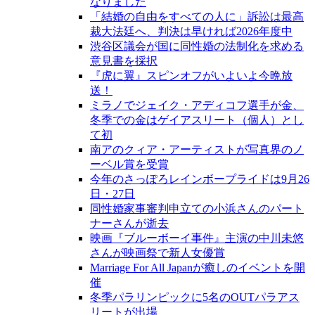
なりました
「結婚の自由をすべての人に」訴訟は最高
裁大法廷へ、判決は早ければ2026年度中
渋谷区議会が国に同性婚の法制化を求める
意見書を採択
『虎に翼』スピンオフがいよいよ今晩放
送！
ミラノでジェイク・アディコフ選手が金、
冬季での金はゲイアスリート（個人）とし
て初
南アのクィア・アーティストが写真界のノ
ーベル賞を受賞
今年のさっぽろレインボープライドは9月26
日・27日
同性婚家事審判申立ての小浜さんのパート
ナーさんが逝去
映画『ブルーボーイ事件』主演の中川未悠
さんが映画祭で新人女優賞
Marriage For All Japanが癒しのイベントを開
催
冬季パラリンピックに5名のOUTパラアス
リートが出場