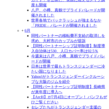
座も開催
八戸、小樽、真鶴でプライドパレードが開
催されました
世界各地でバックラッシュが強まるなか
「PRIDE」パレードが開催されました
+
6月
同性パートナーの移転費不支給の取消しを
求め、大村市のカップルが提訴
【同性パートナーシップ証明制度】制度導
入自治体は530、人口カバー率は92.5％
今週末は八戸、小樽、真鶴でプライドパレ
ードが開催
日本は世界で最もトランスジェンダーに冷
たい国になりました
Yahoo!がトランスジェンダーインクルーシ
ブな大阪のジムを紹介
【同性パートナーシップ証明制度】長崎県
が来年度に導入へ
【ArcH】が7月4日にオープン！ パンフもぜ
ひご覧ください
セレブたちがトランスジェンダー支援の