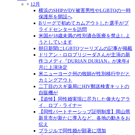
+
12月
横浜のSHIPがDV被害男性やLGBTQの一時
保護所を開設へ
Bリーグで初めてカムアウトした選手がプ
ライドセンターを訪問
米国が18歳未満の性別適合医療を禁止しよ
うとしています
朝日新聞にLGBTQツーリズムの記事が掲載
ドリアン・ロロブリジーダさんが主演の新
作コメディ『DURIAN DURIAN』が来年4
月に上演決定
米ニューヨーク州の牧師が性別移行中だと
カミングアウト
二丁目のスギ薬局にHIV郵送検査キットの
自販機が
【追悼】同性婚実現に尽力した偉大なアラ
イ、ロブ・ライナー
【同性パートナーシップ証明制度】岡山県
新見市が新たに導入など、各地の動きをお
伝え
ブラジルで同性婚が顕著に増加