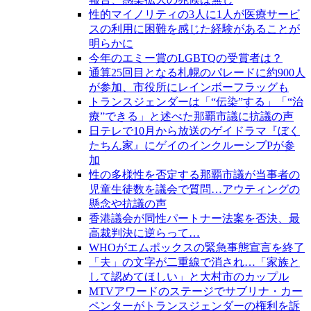
性的マイノリティの3人に1人が医療サービ
スの利用に困難を感じた経験があることが
明らかに
今年のエミー賞のLGBTQの受賞者は？
通算25回目となる札幌のパレードに約900人
が参加、市役所にレインボーフラッグも
トランスジェンダーは「“伝染”する」「“治
療”できる」と述べた那覇市議に抗議の声
日テレで10月から放送のゲイドラマ『ぼく
たちん家』にゲイのインクルーシブPが参
加
性の多様性を否定する那覇市議が当事者の
児童生徒数を議会で質問…アウティングの
懸念や抗議の声
香港議会が同性パートナー法案を否決、最
高裁判決に逆らって…
WHOがエムポックスの緊急事態宣言を終了
「夫」の文字が二重線で消され…「家族と
して認めてほしい」と大村市のカップル
MTVアワードのステージでサブリナ・カー
ペンターがトランスジェンダーの権利を訴