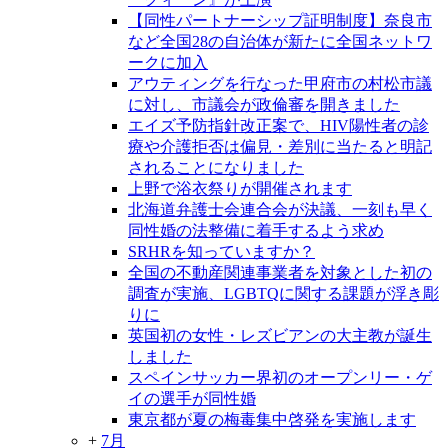
【同性パートナーシップ証明制度】奈良市
など全国28の自治体が新たに全国ネットワ
ークに加入
アウティングを行なった甲府市の村松市議
に対し、市議会が政倫審を開きました
エイズ予防指針改正案で、HIV陽性者の診
療や介護拒否は偏見・差別に当たると明記
されることになりました
上野で浴衣祭りが開催されます
北海道弁護士会連合会が決議、一刻も早く
同性婚の法整備に着手するよう求め
SRHRを知っていますか？
全国の不動産関連事業者を対象とした初の
調査が実施、LGBTQに関する課題が浮き彫
りに
英国初の女性・レズビアンの大主教が誕生
しました
スペインサッカー界初のオープンリー・ゲ
イの選手が同性婚
東京都が夏の梅毒集中啓発を実施します
+
7月