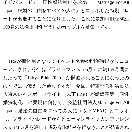
イドパレードで、同性婚法制化を求め、「Marriage For All
Japan - 結婚の自由をすべての人に」とコラボした特別フロ
ートが出走することになりました。これに参加可能な50組
100名の法律上同性どうしのカップルを募集中です。
TRPが新体制となってイベント名称や開催時期がリニュ
ーアルされ、今年はプライドマンス（6月）に約1ヵ月間に
わたって「Tokyo Pride 2025」が開催されることになったの
はすでにお伝えした通りですが、今回、特定非営利活動法
人東京レインボープライド（以下TRP）が婚姻平等（同性
婚法制化）の実現に向けて、公益社団法人Marriage For All
Japan - 結婚の自由をすべての人に（以下MFAJ）とコラボ
し、プライドパレードからヒューマンライツカンファレン
スまで1ヵ月を通じて多彩な取組みを行なうことが発表され