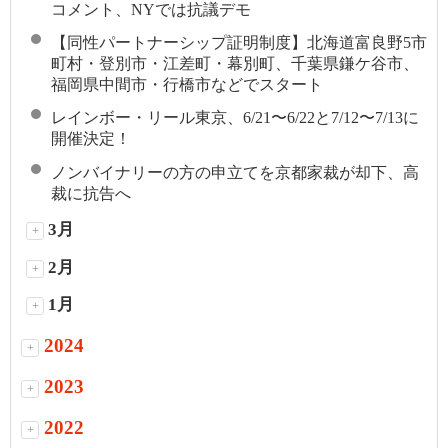
コメント、NYでは抗議デモ
【同性パートナーシップ証明制度】北海道富良野5市
町村・登別市・江差町・幕別町、千葉県鎌ケ谷市、
福岡県中間市・行橋市などでスタート
レインボー・リール東京、6/21〜6/22と7/12〜7/13に
開催決定！
ノンバイナリーの方の申立てを京都家裁が却下、高
裁に抗告へ
3月
+
2月
+
1月
+
2024
+
2023
+
2022
+