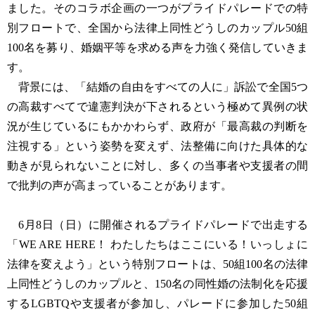
ました。そのコラボ企画の一つがプライドパレードでの特
別フロートで、全国から法律上同性どうしのカップル50組
100名を募り、婚姻平等を求める声を力強く発信していきま
す。
背景には、「結婚の自由をすべての人に」訴訟で全国5つ
の高裁すべてで違憲判決が下されるという極めて異例の状
況が生じているにもかかわらず、政府が「最高裁の判断を
注視する」という姿勢を変えず、法整備に向けた具体的な
動きが見られないことに対し、多くの当事者や支援者の間
で批判の声が高まっていることがあります。
6月8日（日）に開催されるプライドパレードで出走する
「WE ARE HERE！ わたしたちはここにいる！いっしょに
法律を変えよう」という特別フロートは、50組100名の法律
上同性どうしのカップルと、150名の同性婚の法制化を応援
するLGBTQや支援者が参加し、パレードに参加した50組