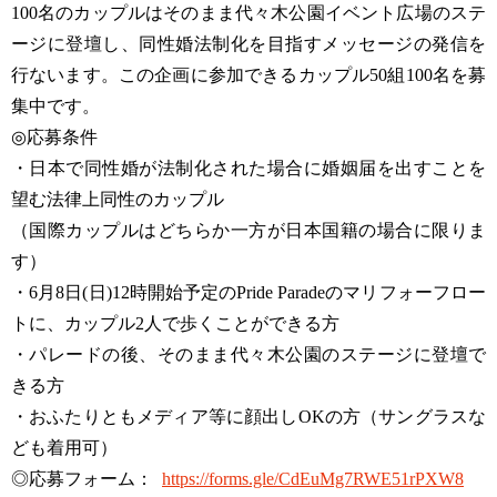
100名のカップルはそのまま代々木公園イベント広場のステ
ージに登壇し、同性婚法制化を目指すメッセージの発信を
行ないます。この企画に参加できるカップル50組100名を募
集中です。
◎応募条件
・日本で同性婚が法制化された場合に婚姻届を出すことを
望む法律上同性のカップル
（国際カップルはどちらか一方が日本国籍の場合に限りま
す）
・6月8日(日)12時開始予定のPride Paradeのマリフォーフロー
トに、カップル2人で歩くことができる方
・パレードの後、そのまま代々木公園のステージに登壇で
きる方
・おふたりともメディア等に顔出しOKの方（サングラスな
ども着用可）
◎応募フォーム：
https://forms.gle/CdEuMg7RWE51rPXW8