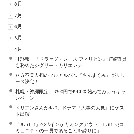
8月
+
7月
+
6月
+
5月
+
4月
-
【訃報】『ドラァグ・レース フィリピン』で審査員
も務めたジグリー・カリエンテ
八方不美人初のフルアルバム『さんすくみ』がリリ
ース決定！
札幌・沖縄限定、3300円でPrEPを始めてみようキャ
ンペーン
ドリアンさんが4/29、ドラマ『人事の人見』にゲス
ト出演
「JUST B」のベインがカミングアウト「LGBTQコ
ミュニティの一員であることを誇りに」