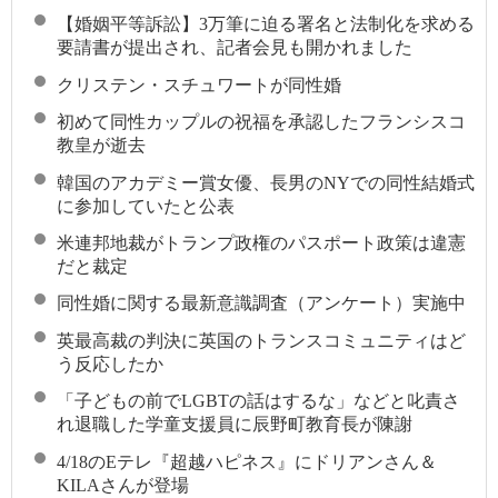
【婚姻平等訴訟】3万筆に迫る署名と法制化を求める
要請書が提出され、記者会見も開かれました
クリステン・スチュワートが同性婚
初めて同性カップルの祝福を承認したフランシスコ
教皇が逝去
韓国のアカデミー賞女優、長男のNYでの同性結婚式
に参加していたと公表
米連邦地裁がトランプ政権のパスポート政策は違憲
だと裁定
同性婚に関する最新意識調査（アンケート）実施中
英最高裁の判決に英国のトランスコミュニティはど
う反応したか
「子どもの前でLGBTの話はするな」などと叱責さ
れ退職した学童支援員に辰野町教育長が陳謝
4/18のEテレ『超越ハピネス』にドリアンさん＆
KILAさんが登場