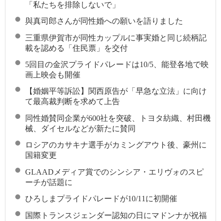
「私たちを排除しないで」
與真司郎さんが同性婚への願いを語りました
三重県伊賀市が同性カップルに事実婚と同じ続柄記
載を認める「住民票」を交付
5回目の金沢プライドパレードは10/5、能登各地で映
画上映会も開催
【婚姻平等訴訟】関西原告が「早急な立法」に向け
て最高裁判断を求めて上告
同性婚賛同企業が600社を突破、トヨタ紡織、村田機
械、ダイセルなどが新たに賛同
ロシアのカサキナ選手がカミングアウト後、豪州に
国籍変更
GLAADメディア賞でのシンシア・エリヴォのスピ
ーチが話題に
ひろしまプライドパレードが10/11に初開催
国際トランスジェンダー認知の日にマドンナが祝福