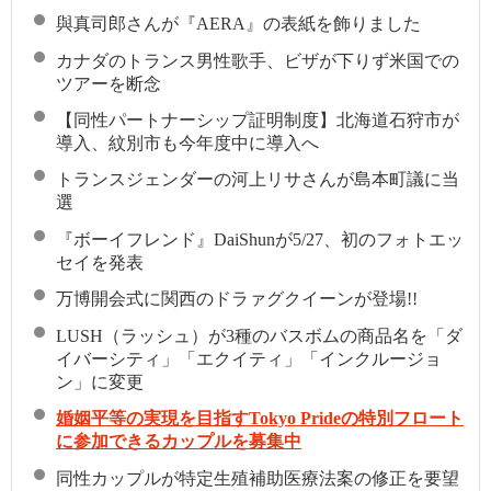
與真司郎さんが『AERA』の表紙を飾りました
カナダのトランス男性歌手、ビザが下りず米国での
ツアーを断念
【同性パートナーシップ証明制度】北海道石狩市が
導入、紋別市も今年度中に導入へ
トランスジェンダーの河上リサさんが島本町議に当
選
『ボーイフレンド』DaiShunが5/27、初のフォトエッ
セイを発表
万博開会式に関西のドラァグクイーンが登場!!
LUSH（ラッシュ）が3種のバスボムの商品名を「ダ
イバーシティ」「エクイティ」「インクルージョ
ン」に変更
婚姻平等の実現を目指すTokyo Prideの特別フロート
に参加できるカップルを募集中
同性カップルが特定生殖補助医療法案の修正を要望