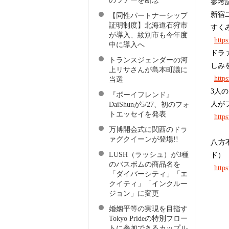
のツアーを断念
参考
新宿
【同性パートナーシップ
証明制度】北海道石狩市
すくみ
が導入、紋別市も今年度
http
中に導入へ
ドラ
トランスジェンダーの河
しみ
上リサさんが島本町議に
http
当選
3人
『ボーイフレンド』
人がフ
DaiShunが5/27、初のフォ
トエッセイを発表
https
万博開会式に関西のドラ
ァグクイーンが登場!!
八方
LUSH（ラッシュ）が3種
ド）
のバスボムの商品名を
https
「ダイバーシティ」「エ
クイティ」「インクルー
ジョン」に変更
婚姻平等の実現を目指す
Tokyo Prideの特別フロー
トに参加できるカップル