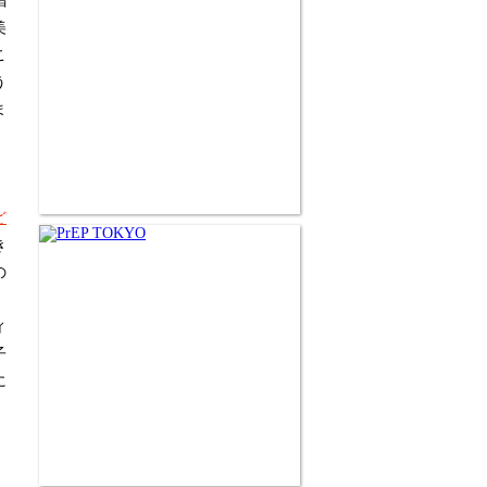
唱
美
こ
う
ま
ど
き
の
、
ィ
子
に