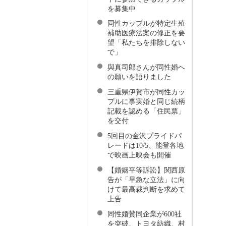
を募集中
同性カップルが特定生殖
補助医療法案の修正を要
望「私たちを排除しない
で」
與真司郎さんが同性婚へ
の願いを語りました
三重県伊賀市が同性カッ
プルに事実婚と同じ続柄
記載を認める「住民票」
を交付
5回目の金沢プライドパ
レードは10/5、能登各地
で映画上映会も開催
【婚姻平等訴訟】関西原
告が「早急な立法」に向
けて最高裁判断を求めて
上告
同性婚賛同企業が600社
を突破、トヨタ紡織、村