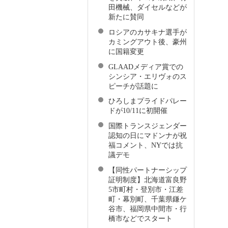
田機械、ダイセルなどが
新たに賛同
ロシアのカサキナ選手が
カミングアウト後、豪州
に国籍変更
GLAADメディア賞での
シンシア・エリヴォのス
ピーチが話題に
ひろしまプライドパレー
ドが10/11に初開催
国際トランスジェンダー
認知の日にマドンナが祝
福コメント、NYでは抗
議デモ
【同性パートナーシップ
証明制度】北海道富良野
5市町村・登別市・江差
町・幕別町、千葉県鎌ケ
谷市、福岡県中間市・行
橋市などでスタート