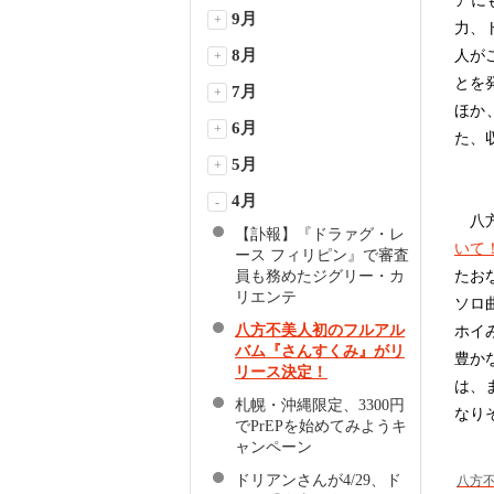
アに
9月
+
力、
8月
人が
+
とを
7月
+
ほか
6月
+
た、
5月
+
4月
-
八方
【訃報】『ドラァグ・レ
いて
ース フィリピン』で審査
たお
員も務めたジグリー・カ
リエンテ
ソロ
八方不美人初のフルアル
ホイ
バム『さんすくみ』がリ
豊か
リース決定！
は、
札幌・沖縄限定、3300円
なり
でPrEPを始めてみようキ
ャンペーン
ドリアンさんが4/29、ド
八方不