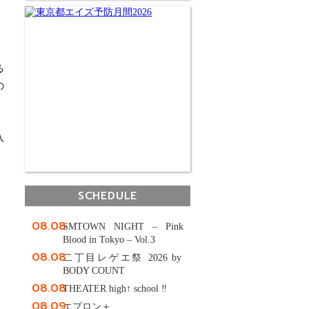
る
の
。
入
SCHEDULE
08.08
SMTOWN NIGHT – Pink
Blood in Tokyo – Vol.3
08.08
二丁目レゲエ祭 2026 by
BODY COUNT
08.08
THEATER high↑ school ‼
08.09
エプロン＋