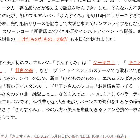
も取り上げられ（今週『5時に夢中！』にも出てましたね）、その歌
トーク力、存在感などが各方面で話題を呼んできました。そんな八方不
このたび、初のフルアルバム『さんすくみ』を5月14日にリリースする
発表。先行配信リリースを記念して大阪と東京でワンマンライブを行な
、タワーレコード新宿店にてパネル展やインストアイベントも開催。
収録曲の
「けだものだもの」のMV
も本日公開されました。
不美人初のフルアルバム『さんすくみ』は「
ジーザス！
」「
そこ
！
」「
野良の拳
」など、プライドイベントのステージでも歌われて
なじみのナンバーのほか、新曲「けだものだもの」、エスムラルダさん
曲「蒼いディスタンス」、ドリアンさんのソロ曲「お月様も笑ってる」
みさんのソロ曲「純愛ごっこ」なども入った、いつにもましてバラエテ
なアルバムです。個性豊かな3人が絶妙なバランスで調和を図るその様
まさに「さんすくみ」。今の八方不美人を堪能できるファン必携の一枚
そうです。
美人『さんすくみ』CD 2025年5月14日(水)発売 /EDCE-1049／¥3,000（税込）