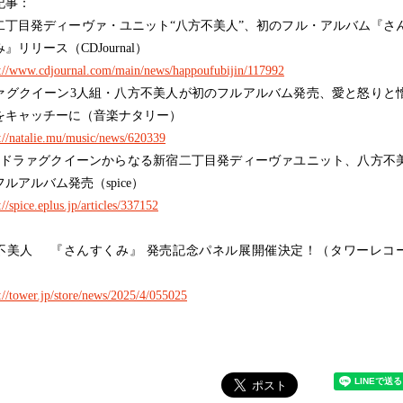
記事：
二丁目発ディーヴァ・ユニット“八方不美人”、初のフル・アルバム『さ
』リリース（CDJournal）
s://www.cdjournal.com/main/news/happoufubijin/117992
ァグクイーン3人組・八方不美人が初のフルアルバム発売、愛と怒りと
をキャッチーに（音楽ナタリー）
s://natalie.mu/music/news/620339
のドラァグクイーンからなる新宿二丁目発ディーヴァユニット、八方不
ルアルバム発売（spice）
://spice.eplus.jp/articles/337152
不美人 『さんすくみ』 発売記念パネル展開催決定！（タワーレコ
://tower.jp/store/news/2025/4/055025