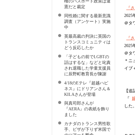
権のパスポート政策は違
憲だと裁定
『さ
202
同性婚に関する最新意識
調査（アンケート）実施
＠タ
中
英最高裁の判決に英国の
『さ
トランスコミュニティは
2025
どう反応したか
＠タ
「子どもの前でLGBTの
＊ニ
話はするな」などと叱責
され退職した学童支援員
イブ
に辰野町教育長が陳謝
4/18のEテレ『超越ハピ
ネス』にドリアンさん＆
【追記】
KILAさんが登場
『
與真司郎さんが
した
『AERA』の表紙を飾り
ました
カナダのトランス男性歌
手、ビザが下りず米国で