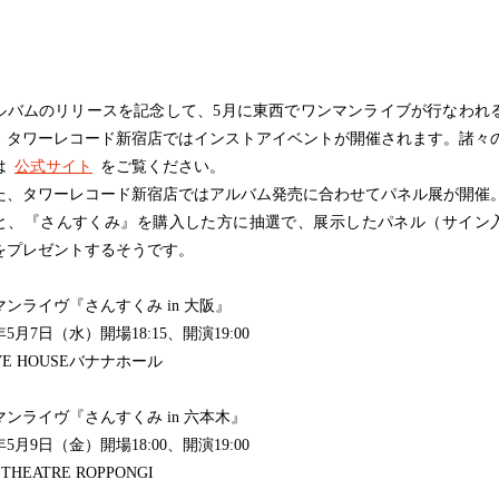
バムのリリースを記念して、5月に東西でワンマンライブが行なわれ
、タワーレコード新宿店ではインストアイベントが開催されます。諸々
は
公式サイト
をご覧ください。
、タワーレコード新宿店ではアルバム発売に合わせてパネル展が開催
と、『さんすくみ』を購入した方に抽選で、展示したパネル（サイン
をプレゼントするそうです。
マンライヴ『さんすくみ in 大阪』
5年5月7日（水）開場18:15、開演19:00
VE HOUSEバナナホール
マンライヴ『さんすくみ in 六本木』
5年5月9日（金）開場18:00、開演19:00
THEATRE ROPPONGI