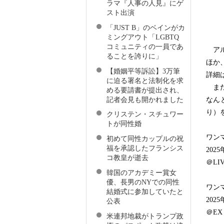
ラマ『人事の人見』にゲ
スト出演
「JUST B」のベインがカ
ミングアウト「LGBTQ
コミュニティの一員であ
アル
ることを誇りに」
ほか
【婚姻平等訴訟】3万筆
詳細
に迫る署名と法制化を求
また
める要請書が提出され、
記者会見も開かれました
なん
り）
クリステン・スチュワー
トが同性婚
ワン
初めて同性カップルの祝
福を承認したフランシス
202
コ教皇が逝去
＠LI
韓国のアカデミー賞女
優、長男のNYでの同性
ワン
結婚式に参加していたと
202
公表
＠EX 
米連邦地裁がトランプ政