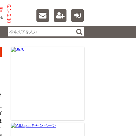
日
生
ダ
は
ィ