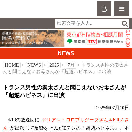
NEWS
HOME
>
NEWS
>
2025
>
7月
> トランス男性の奏太さ
んと聞こえないお母さんが『超越ハピネス』に出演
トランス男性の奏太さんと聞こえないお母さんが
『超越ハピネス』に出演
2025年07月10日
4/18の放送回に
ドリアン・ロロブリジーダさん＆KILAさ
ん
が出演して反響を呼んだEテレの『超越ハピネス』。本