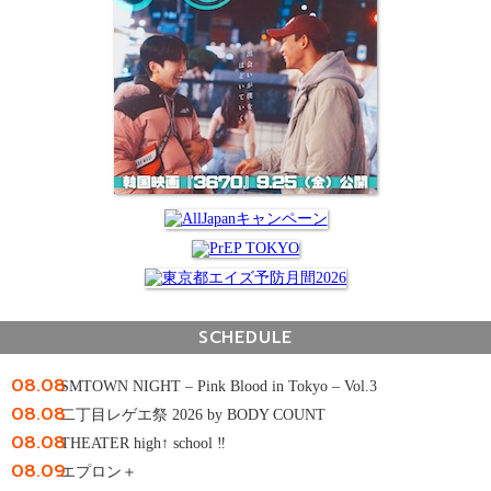
SCHEDULE
08.08
SMTOWN NIGHT – Pink Blood in Tokyo – Vol.3
08.08
二丁目レゲエ祭 2026 by BODY COUNT
08.08
THEATER high↑ school ‼
08.09
エプロン＋