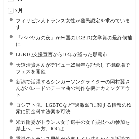
7月
-
フィリピン人トランス女性が難民認定を求めていま
す
『ババヤガの夜』が米国のLGBTQ文学賞の最終候補
に
LGBTQ支援宣言から10年が経った那覇市
天道清貴さんがデビュー25周年を記念して御殿場で
フェスを開催
新潟で活躍するシンガーソングライターの岡村翼さ
んがパレードのテーマ曲の制作を機にカミングアウ
ト
ロシア下院、LGBTQなど“過激派”に関する情報の検
索に罰金科す法案を可決
米五輪委がトランス女子選手の女子競技への参加を
禁止へ。一方、IOCは…
香港のトランス男性が公衆トイレ法をめぐる訴訟で