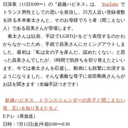
日深夜（11日0:00〜）の『超越ハピネス』は、
YouTube
で
トランス男性としての思いを発信し、25万人近い登録者数
を誇る木本奏太さんと、そのお母様でろう者（聞こえない
人）である昌美さんが登場します。
奏太さんは以前、手話でLGBTQ+をどう表現するのかわ
からなかったため、手紙で昌美さんにカミングアウトしま
した。最初は「私は女の子を産んだ。認めたくない」と思
った昌美さんでしたが、1時間で気持ちを切り替えたといい
ます。今では奏太さんを応援し、動画にも頻繁に出演する
ようになりました。そんな素敵な母子に岩田剛典さんらが
お話を聞きます（全編手話つきです）
超越ハピネス トランスジェンダーの息子と聞こえない
母 互いを知り見えたモノ
Eテレ（再放送）
日時：7月11日(金)午前0:00〜0:30