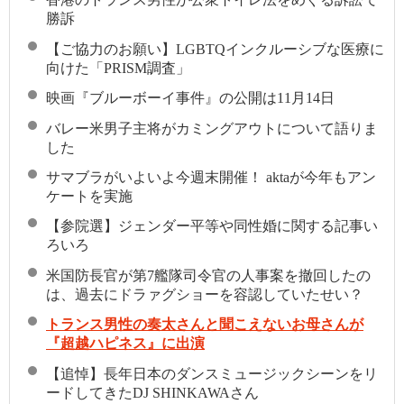
勝訴
【ご協力のお願い】LGBTQインクルーシブな医療に
向けた「PRISM調査」
映画『ブルーボーイ事件』の公開は11月14日
バレー米男子主将がカミングアウトについて語りま
した
サマブラがいよいよ今週末開催！ aktaが今年もアン
ケートを実施
【参院選】ジェンダー平等や同性婚に関する記事い
ろいろ
米国防長官が第7艦隊司令官の人事案を撤回したの
は、過去にドラァグショーを容認していたせい？
トランス男性の奏太さんと聞こえないお母さんが
『超越ハピネス』に出演
【追悼】長年日本のダンスミュージックシーンをリ
ードしてきたDJ SHINKAWAさん