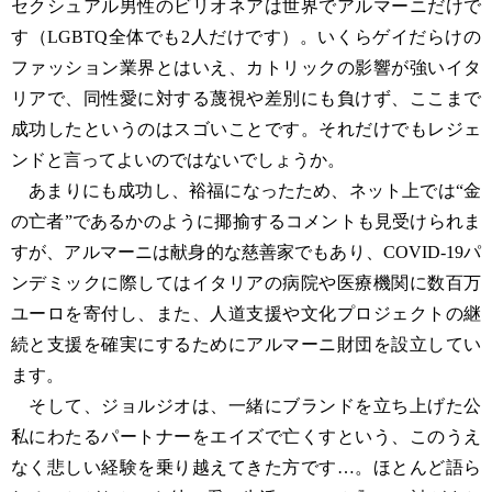
セクシュアル男性のビリオネアは世界でアルマーニだけで
す（LGBTQ全体でも2人だけです）。いくらゲイだらけの
ファッション業界とはいえ、カトリックの影響が強いイタ
リアで、同性愛に対する蔑視や差別にも負けず、ここまで
成功したというのはスゴいことです。それだけでもレジェ
ンドと言ってよいのではないでしょうか。
あまりにも成功し、裕福になったため、ネット上では“金
の亡者”であるかのように揶揄するコメントも見受けられま
すが、アルマーニは献身的な慈善家でもあり、COVID-19パ
ンデミックに際してはイタリアの病院や医療機関に数百万
ユーロを寄付し、また、人道支援や文化プロジェクトの継
続と支援を確実にするためにアルマーニ財団を設立してい
ます。
そして、ジョルジオは、一緒にブランドを立ち上げた公
私にわたるパートナーをエイズで亡くすという、このうえ
なく悲しい経験を乗り越えてきた方です…。ほとんど語ら