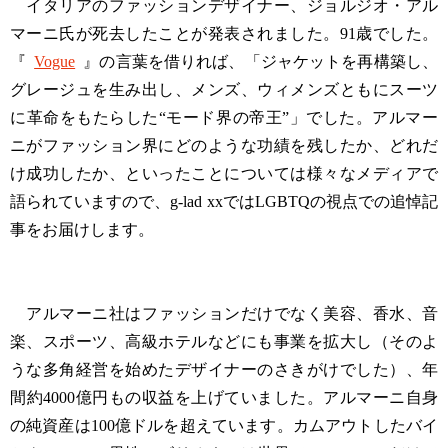
イタリアのファッションデザイナー、ジョルジオ・アル
マーニ氏が死去したことが発表されました。91歳でした。
『
Vogue
』の言葉を借りれば、「ジャケットを再構築し、
グレージュを生み出し、メンズ、ウィメンズともにスーツ
に革命をもたらした“モード界の帝王”」でした。アルマー
ニがファッション界にどのような功績を残したか、どれだ
け成功したか、といったことについては様々なメディアで
語られていますので、g-lad xxではLGBTQの視点での追悼記
事をお届けします。
アルマーニ社はファッションだけでなく美容、香水、音
楽、スポーツ、高級ホテルなどにも事業を拡大し（そのよ
うな多角経営を始めたデザイナーのさきがけでした）、年
間約4000億円もの収益を上げていました。アルマーニ自身
の純資産は100億ドルを超えています。カムアウトしたバイ