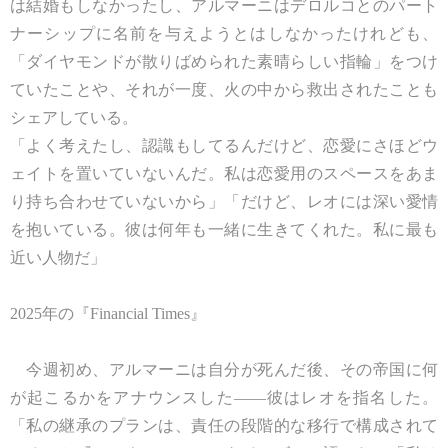
は結婚もしなかったし、アルマーニはデロルコとのパート
ナーシップに名前を与えようとはしなかったけれども、
「ダイヤモンドが散りばめられた素晴らしい指輪」をつけ
ていたことや、それが一度、火の中から救出されたことも
シェアしている。
「よく考えたし、認識もしてるんだけど、恋愛にさほどウ
ェイトを置いていないんだ。私は恋愛用のスペースをあま
り持ち合わせていないから」「だけど、レオには深い愛情
を抱いている。彼は何年も一緒に生きてくれた。私に最も
近い人物だ」
2025年の『Financial Times』
今週初め、アルマーニは自分が死んだ後、その帝国に何
が起こるかをアナウンスした――彼はレオを指名した。
「私の継承のプランは、責任の段階的な移行で構成されて