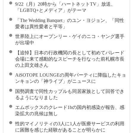
9/22（月）20時から「ハートネットTV」放送、
「LGBTQ+とメディア」がテーマ
「The Wedding Banquet」のユン・ヨジョン、「同性
愛者は異性愛者と平等」
世界陸上にオープンリー・ゲイのニコ・ヤング選手
が出場中
【追悼】日本の行政機関の長として初めてパレード
会場に来て感動的なスピーチを行なった前札幌市長
の上田文雄さん
AiSOTOPE LOUNGEの周年パーティに降臨したキョ
ンキョンの「神ライブ」がニュースに
国勢調査で同性カップルも同居家族として回答でき
るようになりました
エムポックスのクレード1bの国内初感染が報告、感
染拡大の兆候は無し
性的マイノリティの3人に1人が医療サービスの利用
に困難を感じた経験があることが明らかに