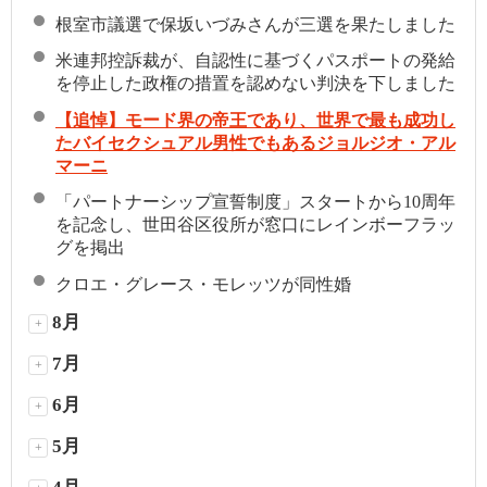
根室市議選で保坂いづみさんが三選を果たしました
米連邦控訴裁が、自認性に基づくパスポートの発給
を停止した政権の措置を認めない判決を下しました
【追悼】モード界の帝王であり、世界で最も成功し
たバイセクシュアル男性でもあるジョルジオ・アル
マーニ
「パートナーシップ宣誓制度」スタートから10周年
を記念し、世田谷区役所が窓口にレインボーフラッ
グを掲出
クロエ・グレース・モレッツが同性婚
8月
+
7月
+
6月
+
5月
+