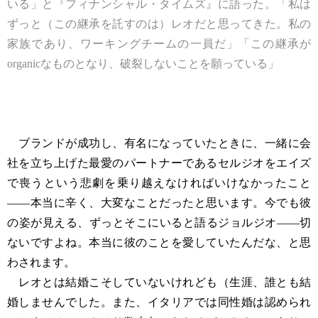
いる」と『フィナンシャル・タイムズ』に語った。「私は
ずっと（この継承を託すのは）レオだと思ってきた。私の
家族であり、ワーキングチームの一員だ」「この継承が
organicなものとなり、破裂しないことを願っている」
ブランドが成功し、有名になっていたときに、一緒に会
社を立ち上げた最愛のパートナーであるセルジオをエイズ
で喪うという悲劇を乗り越えなければいけなかったこと
――本当に辛く、大変なことだったと思います。今でも彼
の姿が見える、ずっとそこにいると語るジョルジオ――切
ないですよね。本当に彼のことを愛していたんだな、と思
わされます。
レオとは結婚こそしていないけれども（生涯、誰とも結
婚しませんでした。また、イタリアでは同性婚は認められ