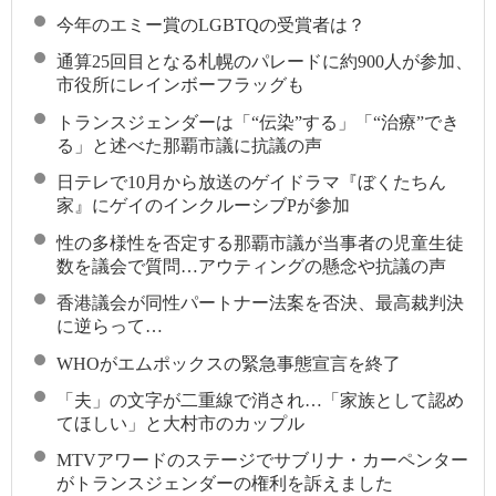
今年のエミー賞のLGBTQの受賞者は？
通算25回目となる札幌のパレードに約900人が参加、
市役所にレインボーフラッグも
トランスジェンダーは「“伝染”する」「“治療”でき
る」と述べた那覇市議に抗議の声
日テレで10月から放送のゲイドラマ『ぼくたちん
家』にゲイのインクルーシブPが参加
性の多様性を否定する那覇市議が当事者の児童生徒
数を議会で質問…アウティングの懸念や抗議の声
香港議会が同性パートナー法案を否決、最高裁判決
に逆らって…
WHOがエムポックスの緊急事態宣言を終了
「夫」の文字が二重線で消され…「家族として認め
てほしい」と大村市のカップル
MTVアワードのステージでサブリナ・カーペンター
がトランスジェンダーの権利を訴えました