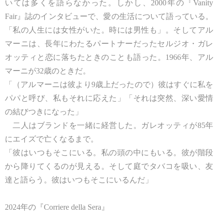
いては多くを語らなかった。しかし、2000年の『Vanity
Fair』誌のインタビューで、愛の生活について語っている。
「私の人生には女性がいた。時には男性も」。そしてアル
マーニは、長年にわたるパートナーだったセルジオ・ガレ
オッティと恋に落ちたときのことも語った。1966年、アル
マーニが32歳のときだ。
「（アルマーニは彼より9歳上だったので）彼はすぐに私を
パパと呼び、私もそれに応えた」「それは突然、深い愛情
の結びつきになった」
二人はブランドを一緒に経営した。ガレオッティが85年
にエイズで亡くなるまで。
「彼はいつもそこにいる。私の頭の中にもいる。彼が階段
から降りてくるのが見える。そして庭でタバコを吸い、友
達と語らう。彼はいつもそこにいるんだ」
2024年の『Corriere della Sera』