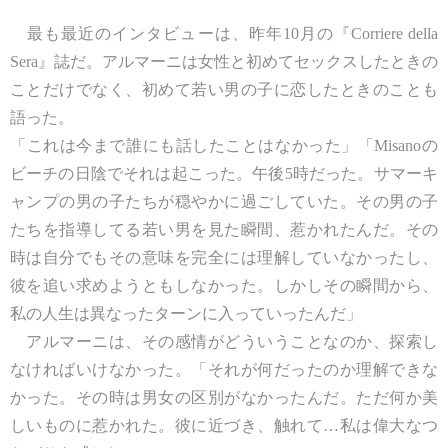
最も最近のインタビューは、昨年10月の『Corriere della
Sera』誌だ。アルマーニは女性と初めてセックスしたときの
ことだけでなく、初めて若い男の子に恋したときのことも
語った。
「これは今まで誰にも話したことはなかった」「Misanoの
ビーチの日陰でそれは起こった。午後5時だった。サマーキ
ャンプの男の子たちが穏やかに過ごしていた。その男の子
たちを指導してる若い男を見た瞬間、惹かれたんだ。その
時は自分でもその意味を完全には理解していなかったし、
彼を追い求めようともしなかった。しかしその瞬間から、
私の人生は異なったターンに入っていったんだ」
アルマーニは、その感情がどういうことなのか、探索し
なければいけなかった。「それが何だったのか理解できな
かった。その時は男女の区別がなかったんだ。ただ何か美
しいものに惹かれた。彼に近づき、触れて…私は偉大なつ