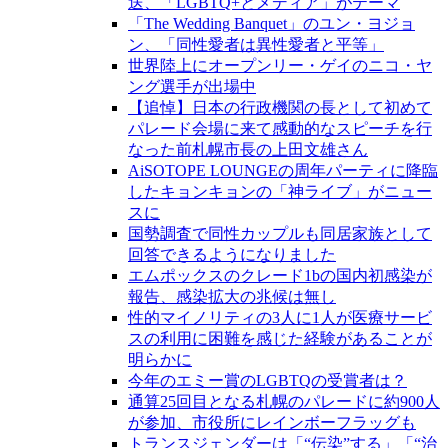
送、「LGBTQ+とメディア」がテーマ
「The Wedding Banquet」のユン・ヨジョ
ン、「同性愛者は異性愛者と平等」
世界陸上にオープンリー・ゲイのニコ・ヤ
ング選手が出場中
【追悼】日本の行政機関の長として初めて
パレード会場に来て感動的なスピーチを行
なった前札幌市長の上田文雄さん
AiSOTOPE LOUNGEの周年パーティに降臨
したキョンキョンの「神ライブ」がニュー
スに
国勢調査で同性カップルも同居家族として
回答できるようになりました
エムポックスのクレード1bの国内初感染が
報告、感染拡大の兆候は無し
性的マイノリティの3人に1人が医療サービ
スの利用に困難を感じた経験があることが
明らかに
今年のエミー賞のLGBTQの受賞者は？
通算25回目となる札幌のパレードに約900人
が参加、市役所にレインボーフラッグも
トランスジェンダーは「“伝染”する」「“治