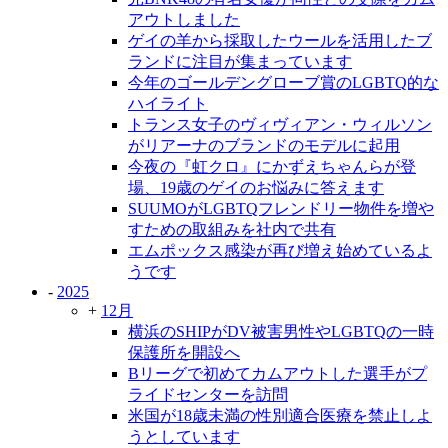
アウトしました
ゲイの羊から採取したウールを活用したブ
ランドに注目が集まっています
今年のゴールデングローブ賞のLGBTQ的な
ハイライト
トランス女子のヴィヴィアン・ウィルソン
がリアーナのブランドのモデルに起用
今夜の『虹クロ』にかずえちゃんらが登
場、19歳のゲイのお悩みに答えます
SUUMOがLGBTQフレンドリー物件を増や
すための取組みを社内で共有
エムポックス感染が再び増え始めているよ
うです
-
2025
+
12月
横浜のSHIPがDV被害男性やLGBTQの一時
保護所を開設へ
Bリーグで初めてカムアウトした選手がプ
ライドセンターを訪問
米国が18歳未満の性別適合医療を禁止しよ
うとしています