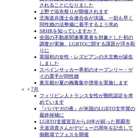
されることになりました
上野で浴衣祭りが開催されます
北海道弁護士会連合会が決議、一刻も早く
同性婚の法整備に着手するよう求め
SRHRを知っていますか？
全国の不動産関連事業者を対象とした初の
調査が実施、LGBTQに関する課題が浮き彫
りに
英国初の女性・レズビアンの大主教が誕生
しました
スペインサッカー界初のオープンリー・ゲ
イの選手が同性婚
東京都が夏の梅毒集中啓発を実施します
+
7月
フィリピン人トランス女性が難民認定を求
めています
『ババヤガの夜』が米国のLGBTQ文学賞の
最終候補に
LGBTQ支援宣言から10年が経った那覇市
天道清貴さんがデビュー25周年を記念して
御殿場でフェスを開催