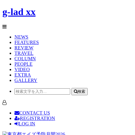
g-lad xx
NEWS
FEATURES
REVIEW
TRAVEL
COLUMN
PEOPLE
VIDEO
EXTRA
GALLERY
検索
CONTACT US
REGISTRATION
LOG IN