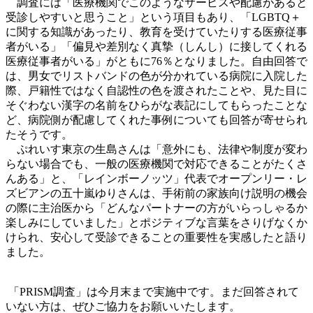
調査には「医療機関でこのようなサービスや配慮があると
受診しやすいと思うこと」という項目もあり、「LGBTQ＋
に関する知識があったり、教育を受けていたりする医療従事
者がいる」「偏見や差別なく真摯（しんし）に接してくれる
医療従事者がいる」がともに76％となりました。自由回答で
は、男女でリストバンドの色が分かれている病院に入院した
際、戸籍性ではなく自認性の色を渡されたことや、見た目に
そぐわない漢字の名前をひらがな表記にしてもらったことな
ど、病院側が配慮してくれた事例についても回答が寄せられ
たそうです。
ぷれいす東京の生島さんは「意外にも、法律や制度が変わ
らない場合でも、一般の医療機関で対応できることがたくさ
んある」と、「レインボーノッツ」代表でオープンリー・レ
ズビアンの五十嵐ゆりさんは、手術前の家族向け説明の機会
の際に主治医から「どんなパートナーの方がいらっしゃるか
楽しみにしていました」とポジティブな言葉をさりげなくか
けられ、安心して受診できることの重要性を実感したと語り
ました。
「PRISM調査」は今月末まで実施中です。まだ回答されて
いない方は、ぜひご協力をお願いいたします。