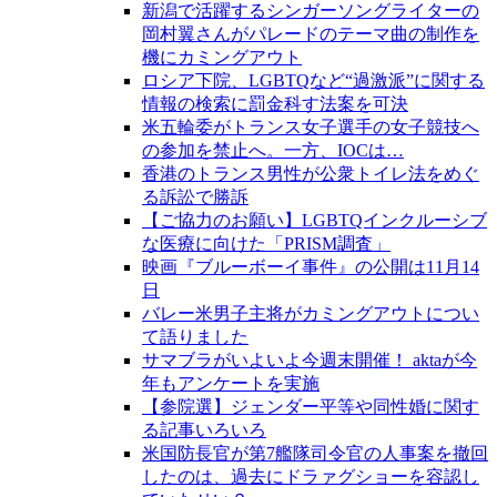
新潟で活躍するシンガーソングライターの
岡村翼さんがパレードのテーマ曲の制作を
機にカミングアウト
ロシア下院、LGBTQなど“過激派”に関する
情報の検索に罰金科す法案を可決
米五輪委がトランス女子選手の女子競技へ
の参加を禁止へ。一方、IOCは…
香港のトランス男性が公衆トイレ法をめぐ
る訴訟で勝訴
【ご協力のお願い】LGBTQインクルーシブ
な医療に向けた「PRISM調査」
映画『ブルーボーイ事件』の公開は11月14
日
バレー米男子主将がカミングアウトについ
て語りました
サマブラがいよいよ今週末開催！ aktaが今
年もアンケートを実施
【参院選】ジェンダー平等や同性婚に関す
る記事いろいろ
米国防長官が第7艦隊司令官の人事案を撤回
したのは、過去にドラァグショーを容認し