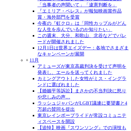
「当事者の声聞いて」「違憲判断を」
『エミリア・ペレス』が報知映画賞作品
賞・海外部門を受賞
今夜の『虹クロ』は「同性カップルがどん
な人生を歩んでいるのか知りたい」
この週末、大分、和歌山、北谷などでパレ
ードが開催されました
12月1日は世界エイズデー：各地でさまざま
なキャンペーンが展開
+
11月
アミューズが東京高裁判決を受けて声明を
発表し、エールを送ってくれました
カミングアウトした女性がミス・イングラ
ンドに選ばれました
【婚姻平等訴訟】まさかの不当判決に怒り
や悲しみの声…
ラッシュジャパンがLGBT議連に要望書と4
万超の賛同を提出
東京レインボープライドが常設コミュニテ
ィスペースを開設
【追悼】映画『スワンソング』での演技も