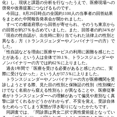
化）し、現状と課題の分析を行なったうえで、医療現場への
啓発や改善提案につなげるものです。
今回は、8月29日時点の全国約1100人の当事者の回答結果
をまとめた中間報告発表会が開かれました。
すべての都道府県から回答が寄せられ、そのうち東京から
の回答が約27％を占めていました。また、回答者の約34％が
「現在の性自認が、出生時に割り当てられた法律上の性別と
異なる」方（トランスジェンダーやノンバイナリーの方）で
した。
「性自認などを理由に医療サービスの利用に困難を感じたこ
とがある」という人は全体で39.1％、トランスジェンダーや
ノンバイナリーの方では約62％に上りました。
過去1年間で「医療を受ける必要があると感じたのに、実
際に受けなかった」という人が37.5％に上りました。
トランスジェンダーやノンバイナリーの方が医療機関を受
診しようとする際、見た目の性別と保険証の性別（性別欄だ
けでなく名前から窺える性別も）が異なることや、医療従事
者がトランスジェンダーへの理解があって偏見や差別なく真
摯に診てくれるかどうかがわからず、不安を覚え、受診自体
をためらってしまう実態が浮き彫りになったかたちです。
同調査では、「問診票は男女二択で異性愛前提となってい