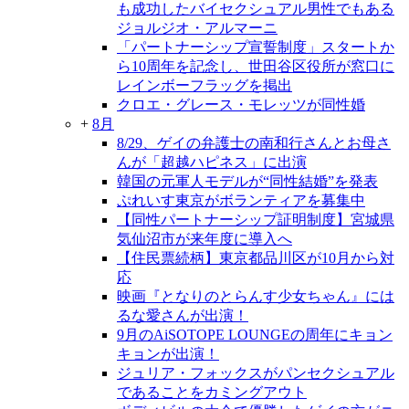
も成功したバイセクシュアル男性でもある
ジョルジオ・アルマーニ
「パートナーシップ宣誓制度」スタートか
ら10周年を記念し、世田谷区役所が窓口に
レインボーフラッグを掲出
クロエ・グレース・モレッツが同性婚
+
8月
8/29、ゲイの弁護士の南和行さんとお母さ
んが「超越ハピネス」に出演
韓国の元軍人モデルが“同性結婚”を発表
ぷれいす東京がボランティアを募集中
【同性パートナーシップ証明制度】宮城県
気仙沼市が来年度に導入へ
【住民票続柄】東京都品川区が10月から対
応
映画『となりのとらんす少女ちゃん』には
るな愛さんが出演！
9月のAiSOTOPE LOUNGEの周年にキョン
キョンが出演！
ジュリア・フォックスがパンセクシュアル
であることをカミングアウト