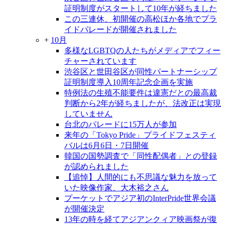
証明制度がスタートして10年が経ちました
この三連休、初開催の高松ほか各地でプラ
イドパレードが開催されました
+
10月
多様なLGBTQの人たちがメディアでフィー
チャーされています
渋谷区と世田谷区が同性パートナーシップ
証明制度導入10周年記念企画を実施
特例法の生殖不能要件は違憲だとの最高裁
判断から2年が経ちましたが、法改正は実現
していません
台北のパレードに15万人が参加
来年の「Tokyo Pride」プライドフェスティ
バルは6月6日・7日開催
韓国の国勢調査で「同性配偶者」との登録
が認められました
【追悼】人間的にも不思議な魅力を放って
いた映像作家、大木裕之さん
プーケットでアジア初のInterPride世界会議
が開催決定
13年の時を経てアジアンクィア映画祭が復