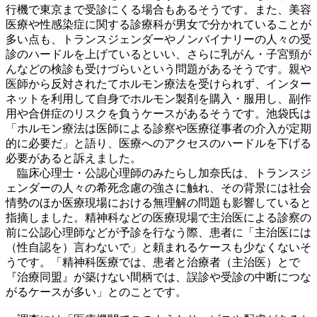
行機で東京まで受診にくる場合もあるそうです。また、美容
医療や性感染症に関する診療科が男女で分かれていることが
多い点も、トランスジェンダーやノンバイナリーの人々の受
診のハードルを上げているといい、さらに乳がん・子宮頸が
んなどの検診も受けづらいという問題があるそうです。親や
医師から反対されたてホルモン療法を受けられず、インター
ネットを利用して自身でホルモン製剤を購入・服用し、副作
用や合併症のリスクを負うケースがあるそうです。池袋氏は
「ホルモン療法は医師による診察や医療従事者の介入が定期
的に必要だ」と語り、医療へのアクセスのハードルを下げる
必要があると訴えました。
臨床心理士・公認心理師のみたらし加奈氏は、トランスジ
ェンダーの人々の希死念慮の強さに触れ、その背景には社会
情勢のほか医療現場における無理解の問題も影響していると
指摘しました。精神科などの医療現場で主治医による診察の
前に公認心理師などが予診を行なう際、患者に「主治医には
（性自認を）言わないで」と頼まれるケースも少なくないそ
うです。「精神科医療では、患者と治療者（主治医）とで
『治療同盟』が築けない間柄では、誤診や受診の中断につな
がるケースが多い」とのことです。