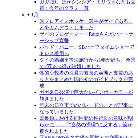
ガガ2冠、ほかシンシア・エリヴォなども受
賞：今年のグラミー賞
+
1月
米プロアイスホッケー選手がゲイであるこ
とをカムアウトしました
ゲイのプロゲーマー・Raitoさんがパートナ
ーシップ宣誓
バッド・バニー、SBハーフタイムショーで
ドレス着用へ
タイの婚姻平等法施行から1年が経ち、全国
で2万5814組が結婚しました
性的少数者の性暴力被害の実態と支援のあ
り方をまとめた国内初のガイドブックが完
成
ガガ来日公演で巨大なレインボーカラーが
輝きました
年末の日立市でのパレードのことが記事に
なっていました
霊長類における同性間の性行動の意味が明
らかに――「“自然の摂理”に反する」論が
覆されました
元BNK48の有名女優が同性との交際をカム