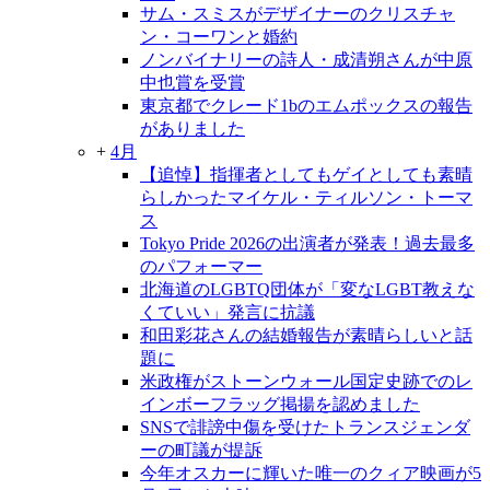
サム・スミスがデザイナーのクリスチャ
ン・コーワンと婚約
ノンバイナリーの詩人・成清朔さんが中原
中也賞を受賞
東京都でクレード1bのエムポックスの報告
がありました
+
4月
【追悼】指揮者としてもゲイとしても素晴
らしかったマイケル・ティルソン・トーマ
ス
Tokyo Pride 2026の出演者が発表！過去最多
のパフォーマー
北海道のLGBTQ団体が「変なLGBT教えな
くていい」発言に抗議
和田彩花さんの結婚報告が素晴らしいと話
題に
米政権がストーンウォール国定史跡でのレ
インボーフラッグ掲揚を認めました
SNSで誹謗中傷を受けたトランスジェンダ
ーの町議が提訴
今年オスカーに輝いた唯一のクィア映画が5