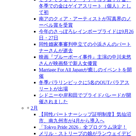
冬季での金はゲイアスリート（個人）とし
て初
南アのクィア・アーティストが写真界のノ
ーベル賞を受賞
今年のさっぽろレインボープライドは9月26
日・27日
同性婚家事審判申立ての小浜さんのパート
ナーさんが逝去
映画『ブルーボーイ事件』主演の中川未悠
さんが映画祭で新人女優賞
Marriage For All Japanが癒しのイベントを開
催
冬季パラリンピックに5名のOUTパラアス
リートが出場
シドニーや岸和田でプライドパレードが開
催されました
+
2月
【同性パートナーシップ証明制度】気仙沼
市、南九州市が4月から導入へ
「Tokyo Pride 2026」全プログラム決定！
メリル・ストリープの娘がランウェイデビ