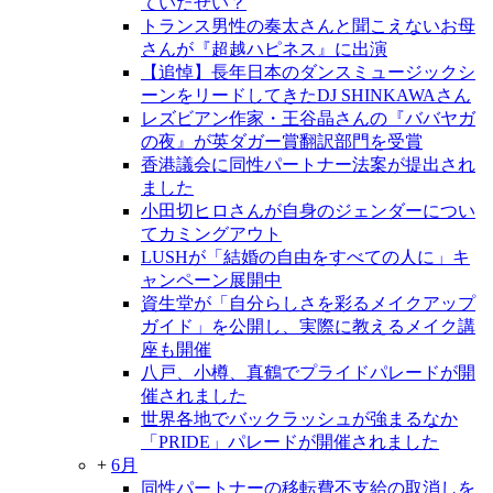
ていたせい？
トランス男性の奏太さんと聞こえないお母
さんが『超越ハピネス』に出演
【追悼】長年日本のダンスミュージックシ
ーンをリードしてきたDJ SHINKAWAさん
レズビアン作家・王谷晶さんの『ババヤガ
の夜』が英ダガー賞翻訳部門を受賞
香港議会に同性パートナー法案が提出され
ました
小田切ヒロさんが自身のジェンダーについ
てカミングアウト
LUSHが「結婚の自由をすべての人に」キ
ャンペーン展開中
資生堂が「自分らしさを彩るメイクアップ
ガイド」を公開し、実際に教えるメイク講
座も開催
八戸、小樽、真鶴でプライドパレードが開
催されました
世界各地でバックラッシュが強まるなか
「PRIDE」パレードが開催されました
+
6月
同性パートナーの移転費不支給の取消しを