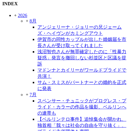
INDEX
+
2026
+
8月
アンジェリーナ・ジョリーの兄ジェーム
ズ・ヘイヴンがカミングアウト
伊賀市の同性カップルが出した婚姻届を市
長さんが受け取ってくれました
浅沼智也さんが無罪確定したのに「性暴力
疑惑」発言を撤回しない杉並区と区議を提
訴
マドンナとカイリーがワールドプライドで
共演！
サム・スミスがパートナーとの婚約を正式
に発表
+
7月
スペンサー・チュニックがプログレス・プ
ライド・カラーの作品を撮影、ベルリンへ
の連帯も
【ベルリンテロ事件】追悼集会が開かれ、
独首相「我々は社会の自由を守り抜く」、