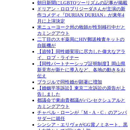
朝日新聞にLGBTQツーリズムの記事が掲載
ドリアン・ロロブリジーダさんが主演の新
作コメディ『DURIAN DURIAN』が来年4
月に上演決定
米ニューヨーク州の牧師が性別移行中だと
カミングアウト
二丁目のスギ薬局にHIV郵送検査キットの
自販機が
【追悼】同性婚実現に尽力した偉大なアラ
イ、ロブ・ライナー
【同性パートナーシップ証明制度】岡山県
新見市が新たに導入など、各地の動きをお
伝え
ブラジルで同性婚が顕著に増加
【婚姻平等訴訟】東京二次訴訟の原告が上
告しました
都議会で東由貴都議がパンセクシュアルと
カミングアウト
チャペル・ローンが「M・A・C」のアンバ
サダーに就任
シンシア・エリヴォがGG賞ノミネート、黒