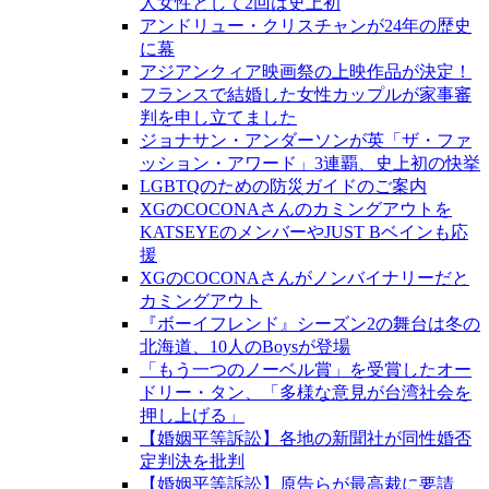
人女性として2回は史上初
アンドリュー・クリスチャンが24年の歴史
に幕
アジアンクィア映画祭の上映作品が決定！
フランスで結婚した女性カップルが家事審
判を申し立てました
ジョナサン・アンダーソンが英「ザ・ファ
ッション・アワード」3連覇、史上初の快挙
LGBTQのための防災ガイドのご案内
XGのCOCONAさんのカミングアウトを
KATSEYEのメンバーやJUST Bベインも応
援
XGのCOCONAさんがノンバイナリーだと
カミングアウト
『ボーイフレンド』シーズン2の舞台は冬の
北海道、10人のBoysが登場
「もう一つのノーベル賞」を受賞したオー
ドリー・タン、「多様な意見が台湾社会を
押し上げる」
【婚姻平等訴訟】各地の新聞社が同性婚否
定判決を批判
【婚姻平等訴訟】原告らが最高裁に要請