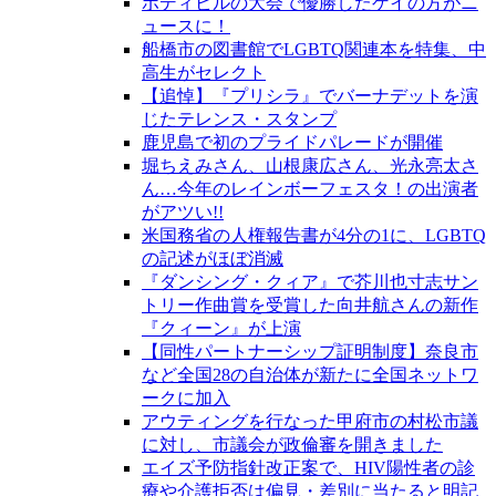
ボディビルの大会で優勝したゲイの方がニ
ュースに！
船橋市の図書館でLGBTQ関連本を特集、中
高生がセレクト
【追悼】『プリシラ』でバーナデットを演
じたテレンス・スタンプ
鹿児島で初のプライドパレードが開催
堀ちえみさん、山根康広さん、光永亮太さ
ん…今年のレインボーフェスタ！の出演者
がアツい!!
米国務省の人権報告書が4分の1に、LGBTQ
の記述がほぼ消滅
『ダンシング・クィア』で芥川也寸志サン
トリー作曲賞を受賞した向井航さんの新作
『クィーン』が上演
【同性パートナーシップ証明制度】奈良市
など全国28の自治体が新たに全国ネットワ
ークに加入
アウティングを行なった甲府市の村松市議
に対し、市議会が政倫審を開きました
エイズ予防指針改正案で、HIV陽性者の診
療や介護拒否は偏見・差別に当たると明記