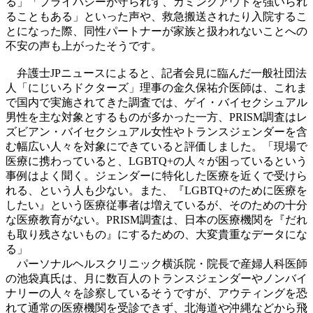
る」「プライバシーが守られず、カミングアウトを強いられ
ることもある」といった声や、救急搬送されたり入院するこ
とになった際、同性パートナーが家族と扱われないことへの
不安の声も上がったそうです。
弁護士JPニュースによると、記者会見に臨んだ一般社団法
人「にじいろドクターズ」理事の金久保祐介医師は、これま
で国内で実施されてきた調査では、ゲイ・バイセクシュアル
男性を主な対象とするものが多かった一方、PRISM調査はレ
ズビアン・バイセクシュアル女性やトランスジェンダーを含
む幅広い人々を対象にできていると評価しました。「現場で
医療に携わっていると、LGBTQ+の人々が困っているという
事例はよく聞く。ジェンダーに特化した医療を近くで受けら
れる、という人も少ない。また、『LGBTQ+のために医療を
したい』という医療従事者は増えているが、そのための十分
な医療教育がない。PRISM調査は、日本の医療機関を『だれ
も取り残さないもの』にするための、大変貴重なデータにな
る」
パーソナルヘルスクリニック横浜院・院長で産婦人科医師
の池袋真氏は、月に数百人のトランスジェンダーやノンバイ
ナリーの人々を診察しているそうですが、アウティングを恐
れて通常の医療機関を受診できず、北海道や沖縄などから飛