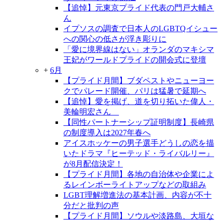
【追悼】元東京プライド代表の門戸大輔さ
ん
イプソスの調査で日本人のLGBTQイシュー
への関心の低さが浮き彫りに
「愛に境界線はない」オランダのマキシマ
王妃がワールドプライドの開会式に登壇
+
6月
【プライド月間】ブダペストやニューヨー
クでパレード開催、パリは猛暑で延期へ
【追悼】愛を掲げ、道を切り拓いた偉人・
美輪明宏さん
【同性パートナーシップ証明制度】長崎県
の制度導入は2027年春へ
アイスホッケーの男子選手どうしの恋を描
いたドラマ『ヒーテッド・ライバルリー』
が8月配信決定！
【プライド月間】各地の自治体や企業によ
るレインボーライトアップなどの取組み
LGBT理解増進法の基本計画、内容が不十
分だと批判の声
【プライド月間】ソウルや淡路島、大垣な