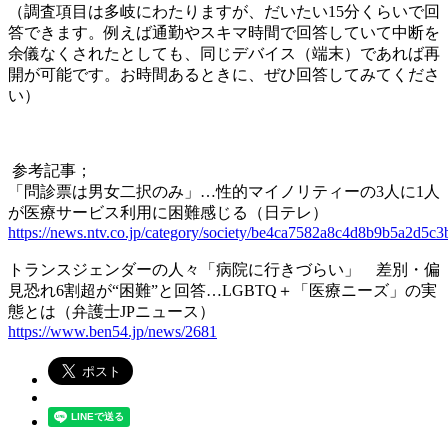
（調査項目は多岐にわたりますが、だいたい15分くらいで回
答できます。例えば通勤やスキマ時間で回答していて中断を
余儀なくされたとしても、同じデバイス（端末）であれば再
開が可能です。お時間あるときに、ぜひ回答してみてくださ
い）
参考記事；
「問診票は男女二択のみ」…性的マイノリティーの3人に1人
が医療サービス利用に困難感じる（日テレ）
https://news.ntv.co.jp/category/society/be4ca7582a8c4d8b9b5a2d5c
トランスジェンダーの人々「病院に行きづらい」 差別・偏
見恐れ6割超が“困難”と回答…LGBTQ＋「医療ニーズ」の実
態とは（弁護士JPニュース）
https://www.ben54.jp/news/2681