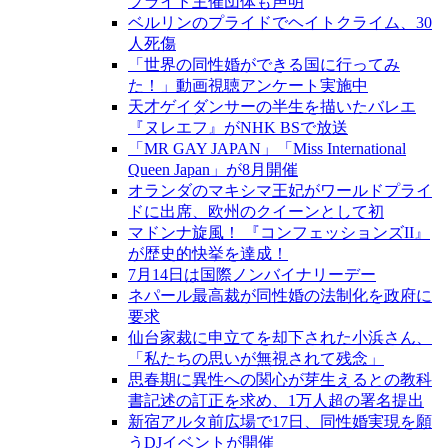
プライド主催団体も声明
ベルリンのプライドでヘイトクライム、30
人死傷
「世界の同性婚ができる国に行ってみ
た！」動画視聴アンケート実施中
天才ゲイダンサーの半生を描いたバレエ
『ヌレエフ』がNHK BSで放送
「MR GAY JAPAN」「Miss International
Queen Japan」が8月開催
オランダのマキシマ王妃がワールドプライ
ドに出席、欧州のクイーンとして初
マドンナ旋風！ 『コンフェッションズII』
が歴史的快挙を達成！
7月14日は国際ノンバイナリーデー
ネパール最高裁が同性婚の法制化を政府に
要求
仙台家裁に申立てを却下された小浜さん、
「私たちの思いが無視されて残念」
思春期に異性への関心が芽生えるとの教科
書記述の訂正を求め、1万人超の署名提出
新宿アルタ前広場で17日、同性婚実現を願
うDJイベントが開催