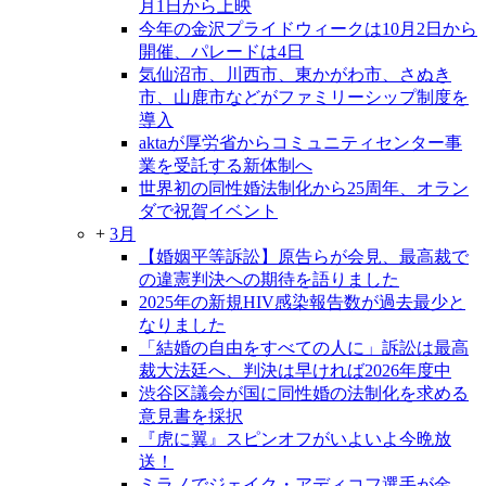
月1日から上映
今年の金沢プライドウィークは10月2日から
開催、パレードは4日
気仙沼市、川西市、東かがわ市、さぬき
市、山鹿市などがファミリーシップ制度を
導入
aktaが厚労省からコミュニティセンター事
業を受託する新体制へ
世界初の同性婚法制化から25周年、オラン
ダで祝賀イベント
+
3月
【婚姻平等訴訟】原告らが会見、最高裁で
の違憲判決への期待を語りました
2025年の新規HIV感染報告数が過去最少と
なりました
「結婚の自由をすべての人に」訴訟は最高
裁大法廷へ、判決は早ければ2026年度中
渋谷区議会が国に同性婚の法制化を求める
意見書を採択
『虎に翼』スピンオフがいよいよ今晩放
送！
ミラノでジェイク・アディコフ選手が金、