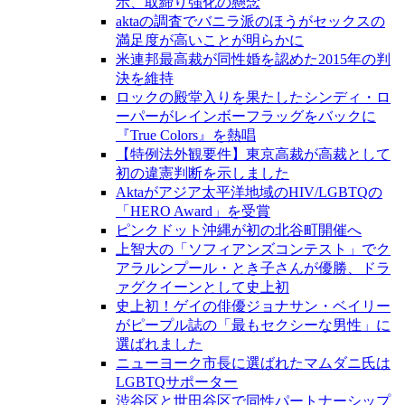
示、取締り強化の懸念
aktaの調査でバニラ派のほうがセックスの
満足度が高いことが明らかに
米連邦最高裁が同性婚を認めた2015年の判
決を維持
ロックの殿堂入りを果たしたシンディ・ロ
ーパーがレインボーフラッグをバックに
『True Colors』を熱唱
【特例法外観要件】東京高裁が高裁として
初の違憲判断を示しました
Aktaがアジア太平洋地域のHIV/LGBTQの
「HERO Award」を受賞
ピンクドット沖縄が初の北谷町開催へ
上智大の「ソフィアンズコンテスト」でク
アラルンプール・とき子さんが優勝、ドラ
ァグクイーンとして史上初
史上初！ゲイの俳優ジョナサン・ベイリー
がピープル誌の「最もセクシーな男性」に
選ばれました
ニューヨーク市長に選ばれたマムダニ氏は
LGBTQサポーター
渋谷区と世田谷区で同性パートナーシップ