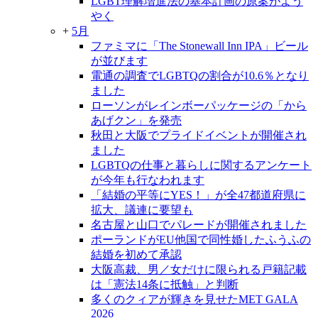
LGBT理解増進法の基本計画の原案がよう
やく
+
5月
ファミマに「The Stonewall Inn IPA」ビール
が並びます
電通の調査でLGBTQの割合が10.6％となり
ました
ローソンがレインボーパッケージの「から
あげクン」を発売
秋田と大阪でプライドイベントが開催され
ました
LGBTQの仕事と暮らしに関するアンケート
が今年も行なわれます
「結婚の平等にYES！」が全47都道府県に
拡大、議連に要望も
名古屋と山口でパレードが開催されました
ポーランドがEU他国で同性婚したふうふの
結婚を初めて承認
大阪高裁、男／女だけに限られる戸籍記載
は「憲法14条に抵触」と判断
多くのクィアが輝きを見せたMET GALA
2026