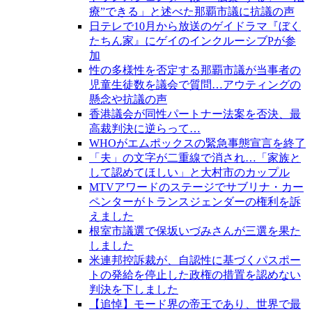
療”できる」と述べた那覇市議に抗議の声
日テレで10月から放送のゲイドラマ『ぼく
たちん家』にゲイのインクルーシブPが参
加
性の多様性を否定する那覇市議が当事者の
児童生徒数を議会で質問…アウティングの
懸念や抗議の声
香港議会が同性パートナー法案を否決、最
高裁判決に逆らって…
WHOがエムポックスの緊急事態宣言を終了
「夫」の文字が二重線で消され…「家族と
して認めてほしい」と大村市のカップル
MTVアワードのステージでサブリナ・カー
ペンターがトランスジェンダーの権利を訴
えました
根室市議選で保坂いづみさんが三選を果た
しました
米連邦控訴裁が、自認性に基づくパスポー
トの発給を停止した政権の措置を認めない
判決を下しました
【追悼】モード界の帝王であり、世界で最