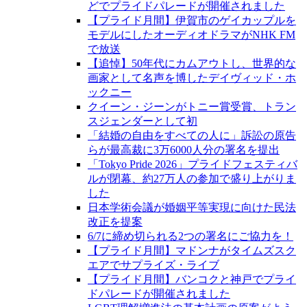
どでプライドパレードが開催されました
【プライド月間】伊賀市のゲイカップルを
モデルにしたオーディオドラマがNHK FM
で放送
【追悼】50年代にカムアウトし、世界的な
画家として名声を博したデイヴィッド・ホ
ックニー
クイーン・ジーンがトニー賞受賞、トラン
スジェンダーとして初
「結婚の自由をすべての人に」訴訟の原告
らが最高裁に3万6000人分の署名を提出
「Tokyo Pride 2026」プライドフェスティバ
ルが閉幕、約27万人の参加で盛り上がりま
した
日本学術会議が婚姻平等実現に向けた民法
改正を提案
6/7に締め切られる2つの署名にご協力を！
【プライド月間】マドンナがタイムズスク
エアでサプライズ・ライブ
【プライド月間】バンコクと神戸でプライ
ドパレードが開催されました