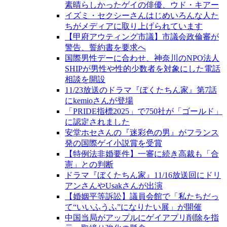
素晴らしかったゲイの俳優、ウド・キアー
イズミ・セクシーさんはじめいろんな人た
ちがメディアに取り上げられています
【甲府アウティング市議】市議会政倫審が
警告、誓約書を要求へ
国際男性デーに合わせ、神奈川のNPO法人
SHIPが男性や性的少数者を対象にした電話
相談を開設
11/23放送のドラマ『ぼくたちん家』第7話
にkemioさんが登場
「PRIDE指標2025」で750社が「ゴールド」
に認定されました
安堂ホセさんの『迷彩色の男』がフランス
発の国際ゲイ小説賞を受賞
【特例法非婚要件】一審に続き高裁も「合
憲」との判断
ドラマ『ぼくたちん家』11/16放送回にドリ
アンさんやUsakさんが出演
【婚姻平等訴訟】議員会館で「私たちだっ
て“いいふうふ”になりたい展」が開催
中国当局がアップルにゲイアプリ削除を指