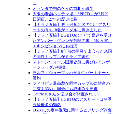
ュー
オランダで初のゲイの首相が誕生
大阪の老舗ハッテン場「SPEED」が3月29
日閉店、27年の歴史に幕
【ミラノ五輪】史上最多49名のOUTアスリ
ートのうち18名がメダルに輝きました
【ミラノ五輪】LGBTQのことで脅迫を受け
たアンバー・グレンが苦闘の末、5位入賞。
エキシビションにも出演
【ミラノ五輪】8年前の平昌で出会った米国
の同性カップルがミラノで婚約
ストーンウォール国定史跡に再びレインボ
ーフラッグが掲揚
ラルフ・シューマッハが同性パートナーと
婚約
フィリピン最高裁が同性カップルに財産の
共有を認め、国会にも取組みを要求
Course Kさんを偲ぶ会が開催されます
【ミラノ五輪】LGBTQのアスリートは冬季
五輪最多の50名
LGBTQの定年退職に関するヒアリング調査