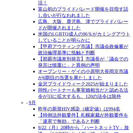
活！
富山初のプライドパレード開催を目指す話
し合いが行なわれました
広島、大阪、鹿児島、津でプライドパレー
ドが開催されました
米国のLGBTQ成人の96％がカミングアウト
していることが明らかに
【甲府アウティング市議】市議会政倫審が
政治倫理基準に抵触と判断
【那覇市議差別発言】市議長が「議会での
発言は慎重に」と異例の声明
オープンリー・ゲイの小原明大長岡京市議
が6期目の当選を果たしました
金沢プライドウィーク2025が始まりました
同性パートナーも事実婚相当だと認める法
令が33に拡大するも、120の法令は除外
-
9月
昨年の新規HIV感染（確定値）は994名
【特例法外観要件】札幌家裁が外観要件を
「違憲で無効」であると判断
9/22（月）20時から「ハートネットTV」放