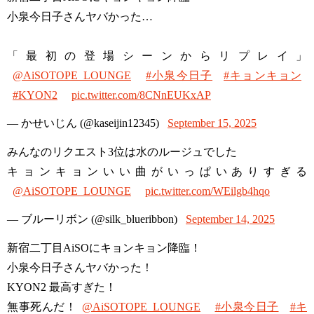
小泉今日子さんヤバかった…
「最初の登場シーンからリプレイ」
@AiSOTOPE_LOUNGE
#小泉今日子
#キョンキョン
#KYON2
pic.twitter.com/8CNnEUKxAP
— かせいじん (@kaseijin12345)
September 15, 2025
みんなのリクエスト3位は水のルージュでした
キョンキョンいい曲がいっぱいありすぎる
@AiSOTOPE_LOUNGE
pic.twitter.com/WEilgb4hqo
— ブルーリボン (@silk_blueribbon)
September 14, 2025
新宿二丁目AiSOにキョンキョン降臨！
小泉今日子さんヤバかった！
KYON2 最高すぎた！
無事死んだ！
@AiSOTOPE_LOUNGE
#小泉今日子
#キ