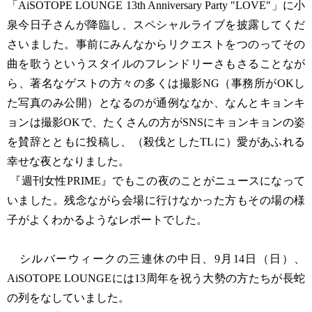
「AiSOTOPE LOUNGE 13th Anniversary Party "LOVE"」に小
泉今日子さんが降臨し、スペシャルライブを披露してくだ
さいました。事前にみんなからリクエストをつのってその
曲を歌うというスタイルのフレンドリーさもさることなが
ら、著名なゲストの方々の多くは撮影NG（事務所がOKし
た写真のみ公開）となるのが通例ななか、なんとキョンキ
ョンは撮影OKで、たくさんの方がSNSにキョンキョンの姿
を賛辞とともに投稿し、（殺伐としたTLに）愛があふれる
幸せな夜となりました。
『週刊女性PRIME』でもこの夜のことがニュースになって
いました。残念ながら会場に行けなかった方もその場の様
子がよくわかるようなレポートでした。
シルバーウィークの三連休の中日、9月14日（日）、
AiSOTOPE LOUNGEには13周年を祝う大勢の方たちが長蛇
の列をなしていました。