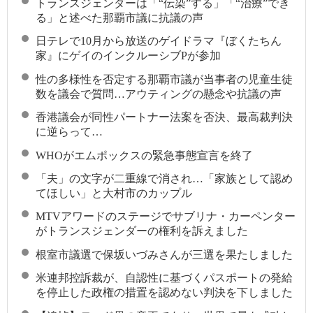
トランスジェンダーは「“伝染”する」「“治療”でき
る」と述べた那覇市議に抗議の声
日テレで10月から放送のゲイドラマ『ぼくたちん
家』にゲイのインクルーシブPが参加
性の多様性を否定する那覇市議が当事者の児童生徒
数を議会で質問…アウティングの懸念や抗議の声
香港議会が同性パートナー法案を否決、最高裁判決
に逆らって…
WHOがエムポックスの緊急事態宣言を終了
「夫」の文字が二重線で消され…「家族として認め
てほしい」と大村市のカップル
MTVアワードのステージでサブリナ・カーペンター
がトランスジェンダーの権利を訴えました
根室市議選で保坂いづみさんが三選を果たしました
米連邦控訴裁が、自認性に基づくパスポートの発給
を停止した政権の措置を認めない判決を下しました