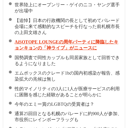
世界陸上にオープンリー・ゲイのニコ・ヤング選手
が出場中
【追悼】日本の行政機関の長として初めてパレード
会場に来て感動的なスピーチを行なった前札幌市長
の上田文雄さん
AiSOTOPE LOUNGEの周年パーティに降臨したキ
ョンキョンの「神ライブ」がニュースに
国勢調査で同性カップルも同居家族として回答でき
るようになりました
エムポックスのクレード1bの国内初感染が報告、感
染拡大の兆候は無し
性的マイノリティの3人に1人が医療サービスの利用
に困難を感じた経験があることが明らかに
今年のエミー賞のLGBTQの受賞者は？
通算25回目となる札幌のパレードに約900人が参加、
市役所にレインボーフラッグも