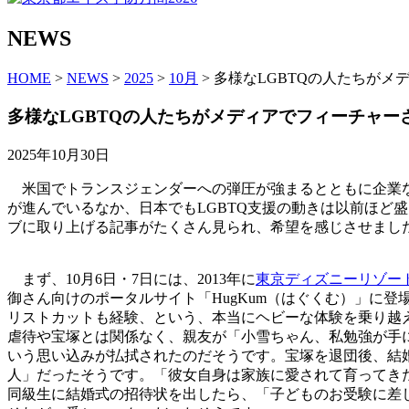
NEWS
HOME
>
NEWS
>
2025
>
10月
> 多様なLGBTQの人たちが
多様なLGBTQの人たちがメディアでフィーチャー
2025年10月30日
米国でトランスジェンダーへの弾圧が強まるとともに企業な
が進んでいるなか、日本でもLGBTQ支援の動きは以前ほど盛
ブに取り上げる記事がたくさん見られ、希望を感じさせまし
まず、10月6日・7日には、2013年に
東京ディズニーリゾー
御さん向けのポータルサイト「HugKum（はぐくむ）」に
リストカットも経験、という、本当にヘビーな体験を乗り越
虐待や宝塚とは関係なく、親友が「小雪ちゃん、私勉強が手
いう思い込みが払拭されたのだそうです。宝塚を退団後、結
人」だったそうです。「彼女自身は家族に愛されて育ってき
同級生に結婚式の招待状を出したら、「子どものお受験に差