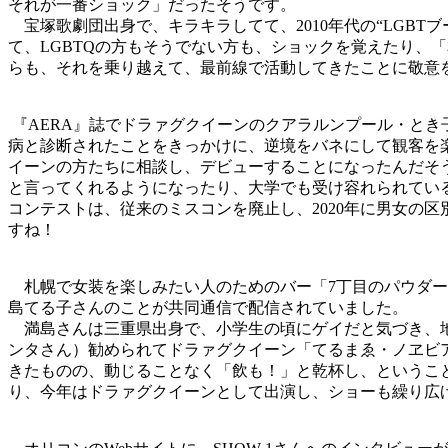
それが一番ショック」だったそうです。
宝塚歌劇団出身で、キラキラしてて、2010年代の“LGB
て、LGBTQの方もそうでない方も、ショックを覚えたり、
らも、それを乗り越えて、最前線で活動してきたことに敬意
『AERA』誌でドラァグクイーンのクアラルンプール・と
病と診断されたことをきっかけに、逆境をバネにして観客を
イーンの方たちに相談し、デビューすることになったんだそ
と言ってくれるようになったり、大学でも受け容れられている
コンテストは、従来のミスコンを廃止し、2020年に男女の
すね！
札幌で女装を楽しみたい人のためのバー「7丁目のパウダー
島てる子さんのことが共同通信で配信されていました。
満島さんは三重県出身で、小学生の頃にゲイだと気づき、地
ンタさん）勧められてドラァグクイーン「てるまゑ・ノヱビ
きたものの、動じることなく「飲も！」と乾杯し、というこ
り、今年はドラァグクイーンとして出演し、ショーも繰り広