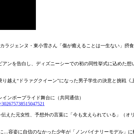
タカラジェンヌ・東小雪さん「傷が癒えることは一生ない」摂
ビアンを告白し、ディズニーシーでの初の同性挙式に込めた想い
り越え“ドラァグクイーン”になった男子学生の決意と挑戦《上
レインボープライド舞台に（共同通信）
c=302675738515047521
”を伝えた元女性、予想外の言葉に「今も支えられている」（オ
棄に…容姿に自信のなかった少年が「ノンバイナリーモデル」に