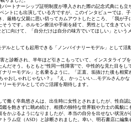
が載りました。
性パートナーシップ証明制度が導入された際の記念式典にも立
イベントにも出演している方ですが、このインタビューでは、
とき、厳格な父親に思い切ってカムアウトしたところ、「我が子
たそうです。ホルモン療法や手術を経て、男性として生きてい
方などに向けて、「自分だけは自分の味方でいてほしい」という
モデルとしても起用できる「ノンバイナリーモデル」として活
害と診断され、半年ほど引きこもっていて、インスタライブを
たんだそう。もともと“性同一性障害”で、中性的な見た目をし
イナリーモデル」と名乗るように。「正直、垢抜けた後も相変
っちゃおしゃれじゃない？』『え、かっこいい…モデルさんかな
ナリーモデルとしてのご活躍を期待します。
て働く辛島悠さんは、出生時に女性とされましたが、性自認はノ
図鑑を飽きずに眺め続け、相撲の独特な世界観や力士の風貌に
面をかぶるようになりましたが、本当の自分を出せない状況が
クトラム症（ASD）と診断されました。幸い、明石書店に編集
）