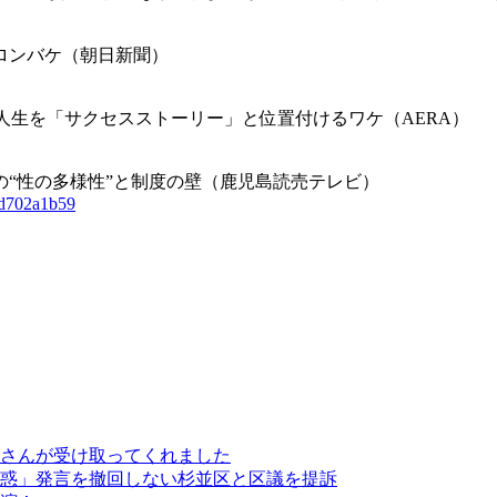
ロンバケ（朝日新聞）
が人生を「サクセスストーリー」と位置付けるワケ（AERA）
“性の多様性”と制度の壁（鹿児島読売テレビ）
dd702a1b59
さんが受け取ってくれました
惑」発言を撤回しない杉並区と区議を提訴