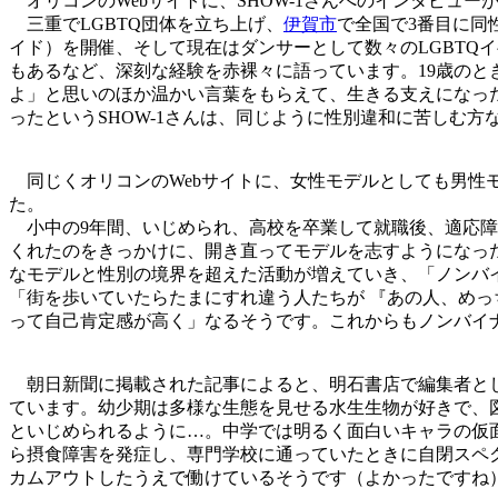
オリコンのWebサイトに、SHOW-1さんへのインタビュー
三重でLGBTQ団体を立ち上げ、
伊賀市
で全国で3番目に同
イド）を開催、そして現在はダンサーとして数々のLGBTQ
もあるなど、深刻な経験を赤裸々に語っています。19歳の
よ」と思いのほか温かい言葉をもらえて、生きる支えになっ
ったというSHOW-1さんは、同じように性別違和に苦しむ
同じくオリコンのWebサイトに、女性モデルとしても男性
た。
小中の9年間、いじめられ、高校を卒業して就職後、適応障
くれたのをきっかけに、開き直ってモデルを志すようになっ
なモデルと性別の境界を超えた活動が増えていき、「ノンバ
「街を歩いていたらたまにすれ違う人たちが 『あの人、め
って自己肯定感が高く」なるそうです。これからもノンバイ
朝日新聞に掲載された記事によると、明石書店で編集者とし
ています。幼少期は多様な生態を見せる水生生物が好きで、
といじめられるように…。中学では明るく面白いキャラの仮
ら摂食障害を発症し、専門学校に通っていたときに自閉スペ
カムアウトしたうえで働けているそうです（よかったですね