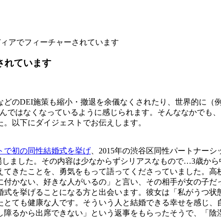
メディアでフィーチャーされています
されています
どのDEI施策も縮小・撤退を余儀なくされたり、世界的に（
んではなくなっているように感じられます。そんななかでも、この
た。以下にダイジェストでお伝えします。
トで初の同性結婚式を挙げ
、2015年の渋谷区同性パートナー
登場しました。その内容は少なからずシリアスなもので…3歳から
えてきたことを、勇気をもって語ってくださっていました。高
に付かない、好きな人がいるの」と言い、その相手が女の子だ
婚式を挙げることになる方と出会います。彼女は「私がうつ状
たとても健康な人です。そういう人と結婚できる幸せを感じ、
し障るから出席できない」という返事をもらったそうで、「陰