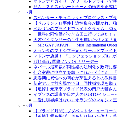
マドンナとカイリーがワールドプライドで共
サム・スミスがパートナーとの婚約を正式に
+
7月
スペンサー・チュニックがプログレス・プラ
【ベルリンテロ事件】追悼集会が開かれ、独
ベルリンのプライドでヘイトクライム、30
「世界の同性婚ができる国に行ってみた！」
天才ゲイダンサーの半生を描いたバレエ『ヌレ
「MR GAY JAPAN」「Miss International Qu
オランダのマキシマ王妃がワールドプライド
マドンナ旋風！ 『コンフェッションズII』
7月14日は国際ノンバイナリーデー
ネパール最高裁が同性婚の法制化を政府に要
仙台家裁に申立てを却下された小浜さん、「
思春期に異性への関心が芽生えるとの教科書
新宿アルタ前広場で17日、同性婚実現を願う
【追悼】元東京プライド代表の門戸大輔さん
イプソスの調査で日本人のLGBTQイシュ
「愛に境界線はない」オランダのマキシマ王
+
6月
【プライド月間】ブダペストやニューヨーク
【追悼】愛を掲げ、道を切り拓いた偉人・