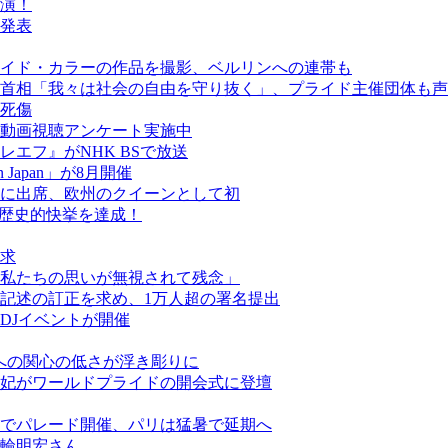
演！
発表
イド・カラーの作品を撮影、ベルリンへの連帯も
首相「我々は社会の自由を守り抜く」、プライド主催団体も声
人死傷
動画視聴アンケート実施中
エフ』がNHK BSで放送
een Japan」が8月開催
に出席、欧州のクイーンとして初
が歴史的快挙を達成！
求
私たちの思いが無視されて残念」
記述の訂正を求め、1万人超の署名提出
DJイベントが開催
ーへの関心の低さが浮き彫りに
妃がワールドプライドの開会式に登壇
でパレード開催、パリは猛暑で延期へ
美輪明宏さん