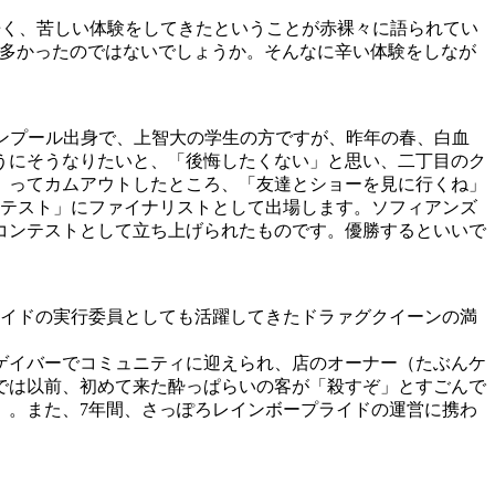
も辛く、苦しい体験をしてきたということが赤裸々に語られてい
、多かったのではないでしょうか。そんなに辛い体験をしなが
ンプール出身で、上智大の学生の方ですが、昨年の春、白血
うにそうなりたいと、「後悔したくない」と思い、二丁目のク
」ってカムアウトしたところ、「友達とショーを見に行くね」
ンテスト」にファイナリストとして出場します。ソフィアンズ
なコンテストとして立ち上げられたものです。優勝するといいで
イドの実行委員としても活躍してきたドラァグクイーンの満
ゲイバーでコミュニティに迎えられ、店のオーナー（たぶんケ
では以前、初めて来た酔っぱらいの客が「殺すぞ」とすごんで
）。また、7年間、さっぽろレインボープライドの運営に携わ