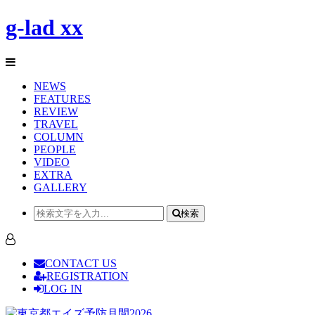
g-lad xx
NEWS
FEATURES
REVIEW
TRAVEL
COLUMN
PEOPLE
VIDEO
EXTRA
GALLERY
検索
CONTACT US
REGISTRATION
LOG IN