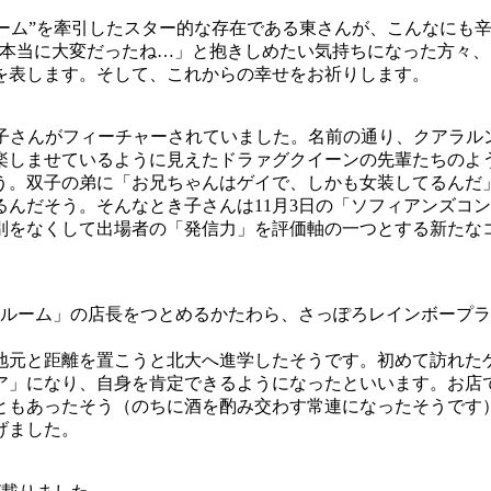
Tブーム”を牽引したスター的な存在である東さんが、こんなに
「本当に大変だったね…」と抱きしめたい気持ちになった方々
を表します。そして、これからの幸せをお祈りします。
き子さんがフィーチャーされていました。名前の通り、クアラル
楽しませているように見えたドラァグクイーンの先輩たちのよ
う。双子の弟に「お兄ちゃんはゲイで、しかも女装してるんだ
んだそう。そんなとき子さんは11月3日の「ソフィアンズコ
区別をなくして出場者の「発信力」を評価軸の一つとする新た
ルーム」の店長をつとめるかたわら、さっぽろレインボープラ
元と距離を置こうと北大へ進学したそうです。初めて訪れた
ア」になり、自身を肯定できるようになったといいます。お店
ともあったそう（のちに酒を酌み交わす常連になったそうです
げました。