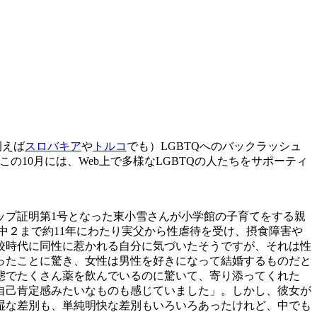
例えば
スロバキア
や
トルコ
でも）LGBTQへのバックラッシュ
10月には、Web上で多様なLGBTQの人たちをサポーティ
シップ証明第1号となった東小雪さんが小学館の子育てをする親
中２まで約11年にわたり実父から性虐待を受け、摂食障害や
校時代に同性に惹かれる自分に気づいたそうですが、それは性
ったことに驚き、女性は男性を好きになって結婚するものだと
態でたくさん薬を飲んでいるのに驚いて、寄り添ってくれた
自己肯定感みたいなものも感じていました」。しかし、彼女が
湿な差別も、単純明快な差別もいろいろあったけれど、中でも