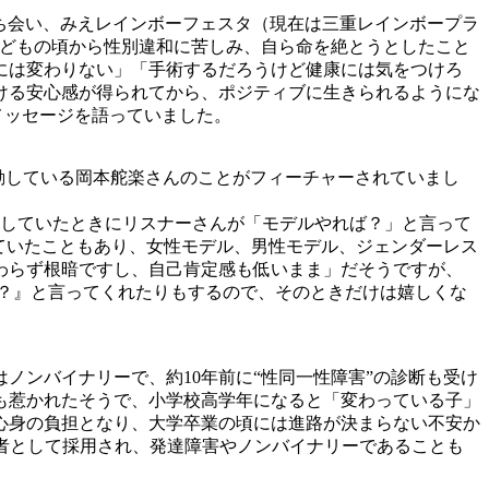
ち会い、みえレインボーフェスタ（現在は三重レインボープラ
子どもの頃から性別違和に苦しみ、自ら命を絶とうとしたこと
には変わりない」「手術するだろうけど健康には気をつけろ
ける安心感が得られてから、ポジティブに生きられるようにな
メッセージを語っていました。
動している岡本舵楽さんのことがフィーチャーされていまし
していたときにリスナーさんが「モデルやれば？」と言って
ていたこともあり、女性モデル、男性モデル、ジェンダーレス
わらず根暗ですし、自己肯定感も低いまま」だそうですが、
？』と言ってくれたりもするので、そのときだけは嬉しくな
ンバイナリーで、約10年前に“性同一性障害”の診断も受け
も惹かれたそうで、小学校高学年になると「変わっている子」
心身の負担となり、大学卒業の頃には進路が決まらない不安か
者として採用され、発達障害やノンバイナリーであることも