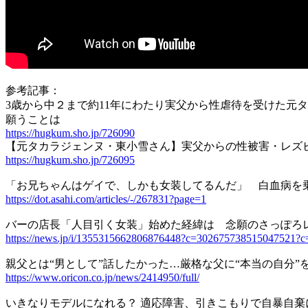
参考記事：
3歳から中２まで約11年にわたり実父から性虐待を受けた元
願うことは
https://hugkum.sho.jp/726090
【元タカラジェンヌ・東小雪さん】実父からの性被害・レズ
https://hugkum.sho.jp/726095
「お兄ちゃんはゲイで、しかも女装してるんだ」 白血病を乗
https://dot.asahi.com/articles/-/267831?page=1
バーの店長「人目引く女装」始めた経緯は 念願のさっぽろ
https://news.jp/i/1355315662806876448?c=302675738515047521?
親父とは“男として”話したかった…厳格な父に“本当の自分
https://www.oricon.co.jp/news/2414950/full/
いきなりモデルになれる？ 適応障害、引きこもりで自暴自