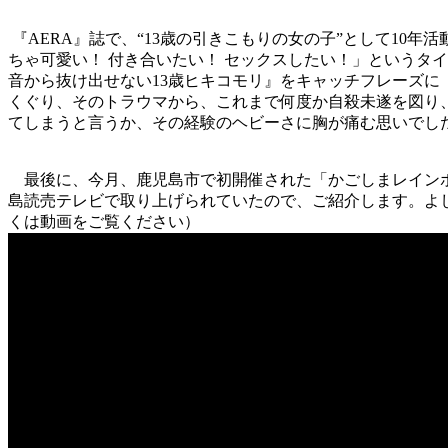
『AERA』誌で、“13歳の引きこもりの女の子”として10
ちゃ可愛い！ 付き合いたい！ セックスしたい！」というタ
音から抜け出せない13歳ヒキコモリ』をキャッチフレーズに
くぐり、そのトラウマから、これまで何度か自殺未遂を図り
てしまうと言うか、その経験のヘビーさに胸が痛む思いでし
最後に、今月、鹿児島市で初開催された「かごしまレインボ
島読売テレビで取り上げられていたので、ご紹介します。よし
くは動画をご覧ください）