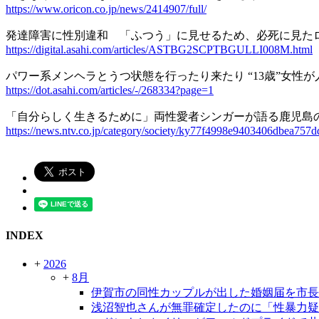
https://www.oricon.co.jp/news/2414907/full/
発達障害に性別違和 「ふつう」に見せるため、必死に見た
https://digital.asahi.com/articles/ASTBG2SCPTBGULLI008M.html
パワー系メンヘラとうつ状態を行ったり来たり “13歳”女性
https://dot.asahi.com/articles/-/268334?page=1
「自分らしく生きるために」両性愛者シンガーが語る鹿児島の
https://news.ntv.co.jp/category/society/ky77f4998e9403406dbea757
INDEX
+
2026
+
8月
伊賀市の同性カップルが出した婚姻届を市長
浅沼智也さんが無罪確定したのに「性暴力疑