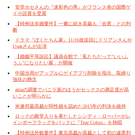
安堂ホセさんの『迷彩色の男』がフランス発の国際ゲ
イ小説賞を受賞
【特例法非婚要件】一審に続き高裁も「合憲」との判
断
ドラマ『ぼくたちん家』11/16放送回にドリアンさんや
Usakさんが出演
【婚姻平等訴訟】議員会館で「私たちだって“いいふ
うふ”になりたい展」が開催
中国当局がアップルにゲイアプリ削除を指示、取締り
強化の懸念
aktaの調査でバニラ派のほうがセックスの満足度が高
いことが明らかに
米連邦最高裁が同性婚を認めた2015年の判決を維持
ロックの殿堂入りを果たしたシンディ・ローパーがレ
インボーフラッグをバックに『True Colors』を熱唱
【特例法外観要件】東京高裁が高裁として初の違憲判