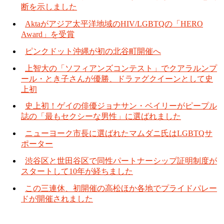
断を示しました
Aktaがアジア太平洋地域のHIV/LGBTQの「HERO
Award」を受賞
ピンクドット沖縄が初の北谷町開催へ
上智大の「ソフィアンズコンテスト」でクアラルンプ
ール・とき子さんが優勝、ドラァグクイーンとして史
上初
史上初！ゲイの俳優ジョナサン・ベイリーがピープル
誌の「最もセクシーな男性」に選ばれました
ニューヨーク市長に選ばれたマムダニ氏はLGBTQサ
ポーター
渋谷区と世田谷区で同性パートナーシップ証明制度が
スタートして10年が経ちました
この三連休、初開催の高松ほか各地でプライドパレー
ドが開催されました