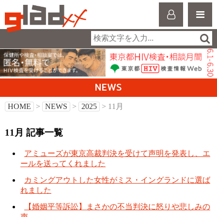
NEWS
HOME
>
NEWS
>
2025
> 11月
11月 記事一覧
アミューズが東京高裁判決を受けて声明を発表し、エ
ールを送ってくれました
カミングアウトした女性がミス・イングランドに選ば
れました
【婚姻平等訴訟】まさかの不当判決に怒りや悲しみの
声…