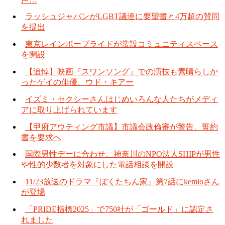
ラッシュジャパンがLGBT議連に要望書と4万超の賛同
を提出
東京レインボープライドが常設コミュニティスペース
を開設
【追悼】映画『スワンソング』での演技も素晴らしか
ったゲイの俳優、ウド・キアー
イズミ・セクシーさんはじめいろんな人たちがメディ
アに取り上げられています
【甲府アウティング市議】市議会政倫審が警告、誓約
書を要求へ
国際男性デーに合わせ、神奈川のNPO法人SHIPが男性
や性的少数者を対象にした電話相談を開設
11/23放送のドラマ『ぼくたちん家』第7話にkemioさん
が登場
「PRIDE指標2025」で750社が「ゴールド」に認定さ
れました