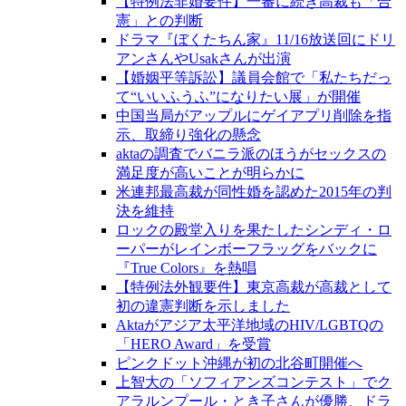
【特例法非婚要件】一審に続き高裁も「合
憲」との判断
ドラマ『ぼくたちん家』11/16放送回にドリ
アンさんやUsakさんが出演
【婚姻平等訴訟】議員会館で「私たちだっ
て“いいふうふ”になりたい展」が開催
中国当局がアップルにゲイアプリ削除を指
示、取締り強化の懸念
aktaの調査でバニラ派のほうがセックスの
満足度が高いことが明らかに
米連邦最高裁が同性婚を認めた2015年の判
決を維持
ロックの殿堂入りを果たしたシンディ・ロ
ーパーがレインボーフラッグをバックに
『True Colors』を熱唱
【特例法外観要件】東京高裁が高裁として
初の違憲判断を示しました
Aktaがアジア太平洋地域のHIV/LGBTQの
「HERO Award」を受賞
ピンクドット沖縄が初の北谷町開催へ
上智大の「ソフィアンズコンテスト」でク
アラルンプール・とき子さんが優勝、ドラ