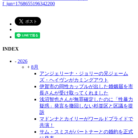
f_jun=1768655196342200
INDEX
-
2026
+
8月
アンジェリーナ・ジョリーの兄ジェーム
ズ・ヘイヴンがカミングアウト
伊賀市の同性カップルが出した婚姻届を市
長さんが受け取ってくれました
浅沼智也さんが無罪確定したのに「性暴力
疑惑」発言を撤回しない杉並区と区議を提
訴
マドンナとカイリーがワールドプライドで
共演！
サム・スミスがパートナーとの婚約を正式