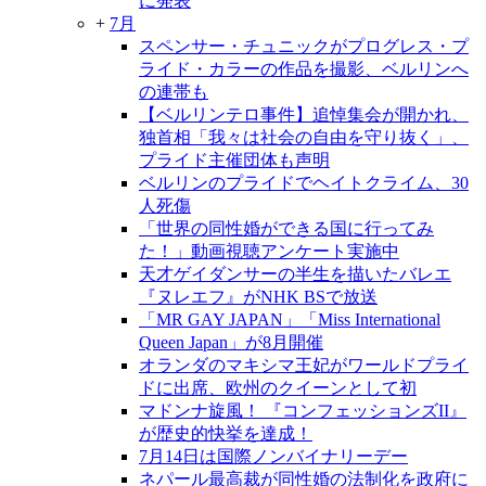
に発表
+
7月
スペンサー・チュニックがプログレス・プ
ライド・カラーの作品を撮影、ベルリンへ
の連帯も
【ベルリンテロ事件】追悼集会が開かれ、
独首相「我々は社会の自由を守り抜く」、
プライド主催団体も声明
ベルリンのプライドでヘイトクライム、30
人死傷
「世界の同性婚ができる国に行ってみ
た！」動画視聴アンケート実施中
天才ゲイダンサーの半生を描いたバレエ
『ヌレエフ』がNHK BSで放送
「MR GAY JAPAN」「Miss International
Queen Japan」が8月開催
オランダのマキシマ王妃がワールドプライ
ドに出席、欧州のクイーンとして初
マドンナ旋風！ 『コンフェッションズII』
が歴史的快挙を達成！
7月14日は国際ノンバイナリーデー
ネパール最高裁が同性婚の法制化を政府に