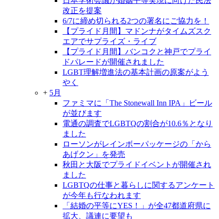
日本学術会議が婚姻平等実現に向けた民法
改正を提案
6/7に締め切られる2つの署名にご協力を！
【プライド月間】マドンナがタイムズスク
エアでサプライズ・ライブ
【プライド月間】バンコクと神戸でプライ
ドパレードが開催されました
LGBT理解増進法の基本計画の原案がよう
やく
+
5月
ファミマに「The Stonewall Inn IPA」ビール
が並びます
電通の調査でLGBTQの割合が10.6％となり
ました
ローソンがレインボーパッケージの「から
あげクン」を発売
秋田と大阪でプライドイベントが開催され
ました
LGBTQの仕事と暮らしに関するアンケート
が今年も行なわれます
「結婚の平等にYES！」が全47都道府県に
拡大、議連に要望も