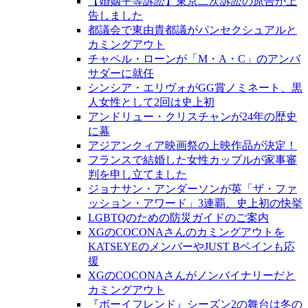
【婚姻平等訴訟】東京二次訴訟の原告が上
告しました
都議会で東由貴都議がパンセクシュアルと
カミングアウト
チャペル・ローンが「M・A・C」のアンバ
サダーに就任
シンシア・エリヴォがGG賞ノミネート、黒
人女性として2回は史上初
アンドリュー・クリスチャンが24年の歴史
に幕
アジアンクィア映画祭の上映作品が決定！
フランスで結婚した女性カップルが家事審
判を申し立てました
ジョナサン・アンダーソンが英「ザ・ファ
ッション・アワード」3連覇、史上初の快挙
LGBTQのための防災ガイドのご案内
XGのCOCONAさんのカミングアウトを
KATSEYEのメンバーやJUST Bベインも応
援
XGのCOCONAさんがノンバイナリーだと
カミングアウト
『ボーイフレンド』シーズン2の舞台は冬の