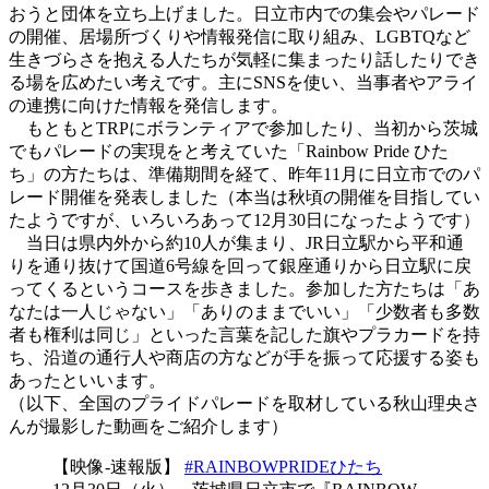
おうと団体を立ち上げました。日立市内での集会やパレード
の開催、居場所づくりや情報発信に取り組み、LGBTQなど
生きづらさを抱える人たちが気軽に集まったり話したりでき
る場を広めたい考えです。主にSNSを使い、当事者やアライ
の連携に向けた情報を発信します。
もともとTRPにボランティアで参加したり、当初から茨城
でもパレードの実現をと考えていた「Rainbow Pride ひた
ち」の方たちは、準備期間を経て、昨年11月に日立市でのパ
レード開催を発表しました（本当は秋頃の開催を目指してい
たようですが、いろいろあって12月30日になったようです）
当日は県内外から約10人が集まり、JR日立駅から平和通
りを通り抜けて国道6号線を回って銀座通りから日立駅に戻
ってくるというコースを歩きました。参加した方たちは「あ
なたは一人じゃない」「ありのままでいい」「少数者も多数
者も権利は同じ」といった言葉を記した旗やプラカードを持
ち、沿道の通行人や商店の方などが手を振って応援する姿も
あったといいます。
（以下、全国のプライドパレードを取材している秋山理央さ
んが撮影した動画をご紹介します）
【映像-速報版】
#RAINBOWPRIDEひたち