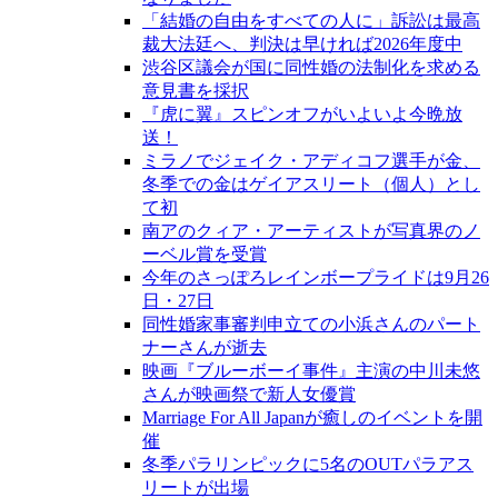
「結婚の自由をすべての人に」訴訟は最高
裁大法廷へ、判決は早ければ2026年度中
渋谷区議会が国に同性婚の法制化を求める
意見書を採択
『虎に翼』スピンオフがいよいよ今晩放
送！
ミラノでジェイク・アディコフ選手が金、
冬季での金はゲイアスリート（個人）とし
て初
南アのクィア・アーティストが写真界のノ
ーベル賞を受賞
今年のさっぽろレインボープライドは9月26
日・27日
同性婚家事審判申立ての小浜さんのパート
ナーさんが逝去
映画『ブルーボーイ事件』主演の中川未悠
さんが映画祭で新人女優賞
Marriage For All Japanが癒しのイベントを開
催
冬季パラリンピックに5名のOUTパラアス
リートが出場