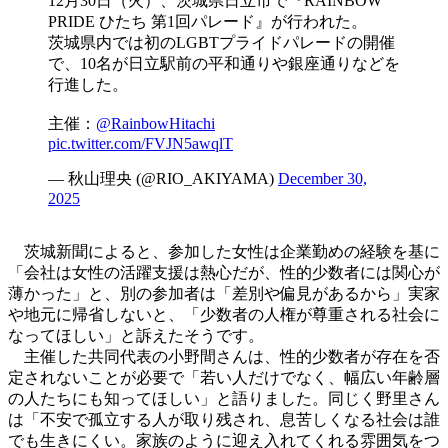
12月30日（火）、茨城県日立市で『RAINBOW
PRIDE ひたち 第1回パレード』が行われた。
茨城県内では初のLGBTプライドパレードの開催
で、10名が日立駅前の平和通りや銀座通りなどを
行進した。
主催：
@RainbowHitachi
pic.twitter.com/FVJN5awqlT
— 秋山理央 (@RIO_AKIYAMA)
December 30,
2025
茨城新聞によると、参加した女性は企業勤めの経験を基に
「会社は女性の活躍支援は熱心だが、性的少数者には関心が
薄かった」と、別の参加者は「差別や偏見があるから」実家
や地元に帰省しないと、「少数者の人権が尊重される社会に
なってほしい」と訴えたそうです。
主催した共同代表の小野間さんは、性的少数者が存在を否
定されないことが必要で「若い人だけでなく、幅広い年齢層
の人たちにも知ってほしい」と語りました。同じく野里さん
は「不安で孤立する人が取り残され、息苦しくなる社会は誰
でも生きにくい。家族のように迎え入れてくれる雰囲気をつ