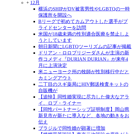
+
12月
横浜のSHIPがDV被害男性やLGBTQの一時
保護所を開設へ
Bリーグで初めてカムアウトした選手がプ
ライドセンターを訪問
米国が18歳未満の性別適合医療を禁止しよ
うとしています
朝日新聞にLGBTQツーリズムの記事が掲載
ドリアン・ロロブリジーダさんが主演の新
作コメディ『DURIAN DURIAN』が来年4
月に上演決定
米ニューヨーク州の牧師が性別移行中だと
カミングアウト
二丁目のスギ薬局にHIV郵送検査キットの
自販機が
【追悼】同性婚実現に尽力した偉大なアラ
イ、ロブ・ライナー
【同性パートナーシップ証明制度】岡山県
新見市が新たに導入など、各地の動きをお
伝え
ブラジルで同性婚が顕著に増加