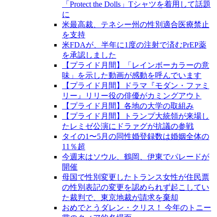
「Protect the Dolls」Tシャツを着用して話題
に
米最高裁、テネシー州の性別適合医療禁止
を支持
米FDAが、半年に1度の注射で済むPrEP薬
を承認しました
【プライド月間】「レインボーカラーの意
味」を示した動画が感動を呼んでいます
【プライド月間】ドラマ『モダン・ファミ
リー』リリー役の俳優がカミングアウト
【プライド月間】各地の大学の取組み
【プライド月間】トランプ大統領が来場し
たレミゼ公演にドラァグが抗議の参戦
タイの1〜5月の同性婚登録数は婚姻全体の
11％超
今週末はソウル、鶴岡、伊東でパレードが
開催
母国で性別変更したトランス女性が住民票
の性別表記の変更を認められず起こしてい
た裁判で、東京地裁が請求を棄却
おめでとうダレン・クリス！ 今年のトニー