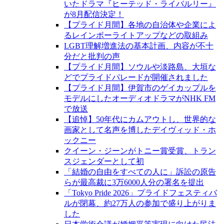
いたドラマ『ヒーテッド・ライバルリー』
が8月配信決定！
【プライド月間】各地の自治体や企業によ
るレインボーライトアップなどの取組み
LGBT理解増進法の基本計画、内容が不十
分だと批判の声
【プライド月間】ソウルや淡路島、大垣な
どでプライドパレードが開催されました
【プライド月間】伊賀市のゲイカップルを
モデルにしたオーディオドラマがNHK FM
で放送
【追悼】50年代にカムアウトし、世界的な
画家として名声を博したデイヴィッド・ホ
ックニー
クイーン・ジーンがトニー賞受賞、トラン
スジェンダーとして初
「結婚の自由をすべての人に」訴訟の原告
らが最高裁に3万6000人分の署名を提出
「Tokyo Pride 2026」プライドフェスティバ
ルが閉幕、約27万人の参加で盛り上がりま
した