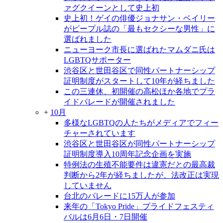
ァグクイーンとして史上初
史上初！ゲイの俳優ジョナサン・ベイリー
がピープル誌の「最もセクシーな男性」に
選ばれました
ニューヨーク市長に選ばれたマムダニ氏は
LGBTQサポーター
渋谷区と世田谷区で同性パートナーシップ
証明制度がスタートして10年が経ちました
この三連休、初開催の高松ほか各地でプラ
イドパレードが開催されました
+
10月
多様なLGBTQの人たちがメディアでフィー
チャーされています
渋谷区と世田谷区が同性パートナーシップ
証明制度導入10周年記念企画を実施
特例法の生殖不能要件は違憲だとの最高裁
判断から2年が経ちましたが、法改正は実現
していません
台北のパレードに15万人が参加
来年の「Tokyo Pride」プライドフェスティ
バルは6月6日・7日開催