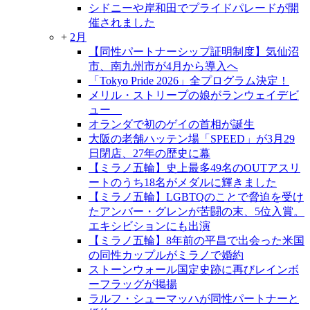
シドニーや岸和田でプライドパレードが開
催されました
+
2月
【同性パートナーシップ証明制度】気仙沼
市、南九州市が4月から導入へ
「Tokyo Pride 2026」全プログラム決定！
メリル・ストリープの娘がランウェイデビ
ュー
オランダで初のゲイの首相が誕生
大阪の老舗ハッテン場「SPEED」が3月29
日閉店、27年の歴史に幕
【ミラノ五輪】史上最多49名のOUTアスリ
ートのうち18名がメダルに輝きました
【ミラノ五輪】LGBTQのことで脅迫を受け
たアンバー・グレンが苦闘の末、5位入賞。
エキシビションにも出演
【ミラノ五輪】8年前の平昌で出会った米国
の同性カップルがミラノで婚約
ストーンウォール国定史跡に再びレインボ
ーフラッグが掲揚
ラルフ・シューマッハが同性パートナーと