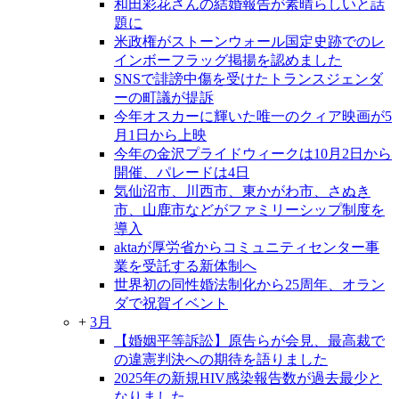
和田彩花さんの結婚報告が素晴らしいと話
題に
米政権がストーンウォール国定史跡でのレ
インボーフラッグ掲揚を認めました
SNSで誹謗中傷を受けたトランスジェンダ
ーの町議が提訴
今年オスカーに輝いた唯一のクィア映画が5
月1日から上映
今年の金沢プライドウィークは10月2日から
開催、パレードは4日
気仙沼市、川西市、東かがわ市、さぬき
市、山鹿市などがファミリーシップ制度を
導入
aktaが厚労省からコミュニティセンター事
業を受託する新体制へ
世界初の同性婚法制化から25周年、オラン
ダで祝賀イベント
+
3月
【婚姻平等訴訟】原告らが会見、最高裁で
の違憲判決への期待を語りました
2025年の新規HIV感染報告数が過去最少と
なりました