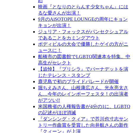
応
映画『となりのとらんす少女ちゃん』には
るな愛さんが出演！
9月のAiSOTOPE LOUNGEの周年にキョン
キョンが出演！
ジュリア・フォックスがパンセクシュアル
であることをカミングアウト
ボディビルの大会で優勝したゲイの方がニ
ュースに！
船橋市の図書館でLGBTQ関連本を特集、中
高生がセレクト
【追悼】『プリシラ』でバーナデットを演
じたテレンス・スタンプ
鹿児島で初のプライドパレードが開催
堀ちえみさん、山根康広さん、光永亮太さ
ん…今年のレインボーフェスタ！の出演者
がアツい!!
米国務省の人権報告書が4分の1に、LGBTQ
の記述がほぼ消滅
『ダンシング・クィア』で芥川也寸志サン
トリー作曲賞を受賞した向井航さんの新作
『クィーン』が上演