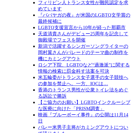
フィリピン人トランス女性が難民認定を求
めています
『ババヤガの夜』が米国のLGBTQ文学賞の
最終候補に
LGBTQ支援宣言から10年が経った那覇市
天道清貴さんがデビュー25周年を記念して
御殿場でフェスを開催
新潟で活躍するシンガーソングライターの
岡村翼さんがパレードのテーマ曲の制作を
機にカミングアウト
ロシア下院、LGBTQなど“過激派”に関する
情報の検索に罰金科す法案を可決
米五輪委がトランス女子選手の女子競技へ
の参加を禁止へ。一方、IOCは…
香港のトランス男性が公衆トイレ法をめぐ
る訴訟で勝訴
【ご協力のお願い】LGBTQインクルーシブ
な医療に向けた「PRISM調査」
映画『ブルーボーイ事件』の公開は11月14
日
バレー米男子主将がカミングアウトについ