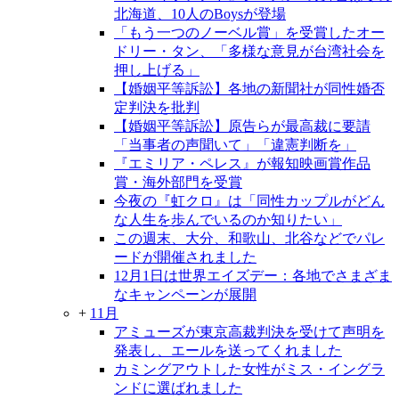
北海道、10人のBoysが登場
「もう一つのノーベル賞」を受賞したオー
ドリー・タン、「多様な意見が台湾社会を
押し上げる」
【婚姻平等訴訟】各地の新聞社が同性婚否
定判決を批判
【婚姻平等訴訟】原告らが最高裁に要請
「当事者の声聞いて」「違憲判断を」
『エミリア・ペレス』が報知映画賞作品
賞・海外部門を受賞
今夜の『虹クロ』は「同性カップルがどん
な人生を歩んでいるのか知りたい」
この週末、大分、和歌山、北谷などでパレ
ードが開催されました
12月1日は世界エイズデー：各地でさまざま
なキャンペーンが展開
+
11月
アミューズが東京高裁判決を受けて声明を
発表し、エールを送ってくれました
カミングアウトした女性がミス・イングラ
ンドに選ばれました