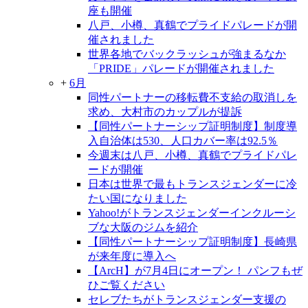
座も開催
八戸、小樽、真鶴でプライドパレードが開
催されました
世界各地でバックラッシュが強まるなか
「PRIDE」パレードが開催されました
+
6月
同性パートナーの移転費不支給の取消しを
求め、大村市のカップルが提訴
【同性パートナーシップ証明制度】制度導
入自治体は530、人口カバー率は92.5％
今週末は八戸、小樽、真鶴でプライドパレ
ードが開催
日本は世界で最もトランスジェンダーに冷
たい国になりました
Yahoo!がトランスジェンダーインクルーシ
ブな大阪のジムを紹介
【同性パートナーシップ証明制度】長崎県
が来年度に導入へ
【ArcH】が7月4日にオープン！ パンフもぜ
ひご覧ください
セレブたちがトランスジェンダー支援の