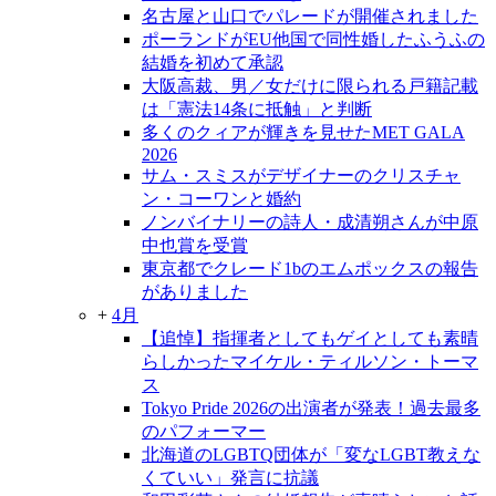
名古屋と山口でパレードが開催されました
ポーランドがEU他国で同性婚したふうふの
結婚を初めて承認
大阪高裁、男／女だけに限られる戸籍記載
は「憲法14条に抵触」と判断
多くのクィアが輝きを見せたMET GALA
2026
サム・スミスがデザイナーのクリスチャ
ン・コーワンと婚約
ノンバイナリーの詩人・成清朔さんが中原
中也賞を受賞
東京都でクレード1bのエムポックスの報告
がありました
+
4月
【追悼】指揮者としてもゲイとしても素晴
らしかったマイケル・ティルソン・トーマ
ス
Tokyo Pride 2026の出演者が発表！過去最多
のパフォーマー
北海道のLGBTQ団体が「変なLGBT教えな
くていい」発言に抗議