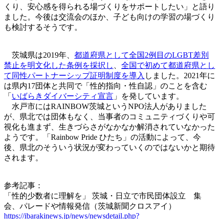
くり、安心感を得られる場づくりをサポートしたい」と語り
ました。今後は交流会のほか、子ども向けの学習の場づくり
も検討するそうです。
茨城県は2019年、
都道府県として全国2例目のLGBT差別
禁止を明文化した条例を採択し
、
全国で初めて都道府県とし
て同性パートナーシップ証明制度を導入
しました。2021年に
は県内17団体と共同で「性的指向・性自認」のことを含む
「
いばらきダイバーシティ宣言
」を発しています。
水戸市にはRAINBOW茨城というNPO法人がありました
が、県北では団体もなく、当事者のコミュニティづくりや可
視化も進まず、生きづらさがなかなか解消されていなかった
ようです。「Rainbow Pride ひたち」の活動によって、今
後、県北のそういう状況が変わっていくのではないかと期待
されます。
参考記事：
「性的少数者に理解を」 茨城・日立で市民団体設立 集
会、パレードや情報発信（茨城新聞クロスアイ）
https://ibarakinews.jp/news/newsdetail.php?