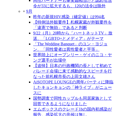
同性パートナーも事実婚相当だと認める法
令が33に拡大するも、120の法令は除外
+
9月
昨年の新規HIV感染（確定値）は994名
【特例法外観要件】札幌家裁が外観要件を
「違憲で無効」であると判断
9/22（月）20時から「ハートネットTV」放
送、「LGBTQ+とメディア」がテーマ
「The Wedding Banquet」のユン・ヨジョ
ン、「同性愛者は異性愛者と平等」
世界陸上にオープンリー・ゲイのニコ・ヤ
ング選手が出場中
【追悼】日本の行政機関の長として初めて
パレード会場に来て感動的なスピーチを行
なった前札幌市長の上田文雄さん
AiSOTOPE LOUNGEの周年パーティに降臨
したキョンキョンの「神ライブ」がニュー
スに
国勢調査で同性カップルも同居家族として
回答できるようになりました
エムポックスのクレード1bの国内初感染が
報告、感染拡大の兆候は無し