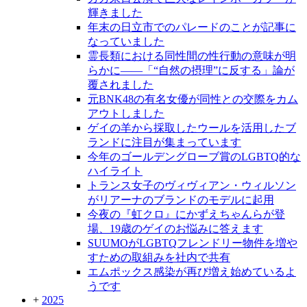
輝きました
年末の日立市でのパレードのことが記事に
なっていました
霊長類における同性間の性行動の意味が明
らかに――「“自然の摂理”に反する」論が
覆されました
元BNK48の有名女優が同性との交際をカム
アウトしました
ゲイの羊から採取したウールを活用したブ
ランドに注目が集まっています
今年のゴールデングローブ賞のLGBTQ的な
ハイライト
トランス女子のヴィヴィアン・ウィルソン
がリアーナのブランドのモデルに起用
今夜の『虹クロ』にかずえちゃんらが登
場、19歳のゲイのお悩みに答えます
SUUMOがLGBTQフレンドリー物件を増や
すための取組みを社内で共有
エムポックス感染が再び増え始めているよ
うです
+
2025