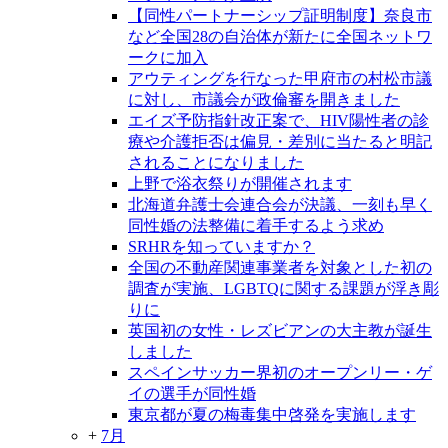
【同性パートナーシップ証明制度】奈良市
など全国28の自治体が新たに全国ネットワ
ークに加入
アウティングを行なった甲府市の村松市議
に対し、市議会が政倫審を開きました
エイズ予防指針改正案で、HIV陽性者の診
療や介護拒否は偏見・差別に当たると明記
されることになりました
上野で浴衣祭りが開催されます
北海道弁護士会連合会が決議、一刻も早く
同性婚の法整備に着手するよう求め
SRHRを知っていますか？
全国の不動産関連事業者を対象とした初の
調査が実施、LGBTQに関する課題が浮き彫
りに
英国初の女性・レズビアンの大主教が誕生
しました
スペインサッカー界初のオープンリー・ゲ
イの選手が同性婚
東京都が夏の梅毒集中啓発を実施します
+
7月