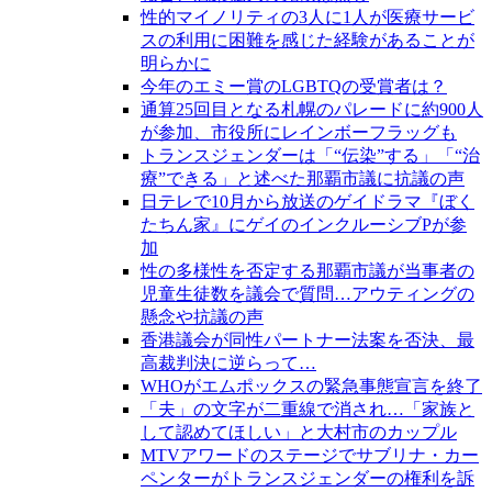
性的マイノリティの3人に1人が医療サービ
スの利用に困難を感じた経験があることが
明らかに
今年のエミー賞のLGBTQの受賞者は？
通算25回目となる札幌のパレードに約900人
が参加、市役所にレインボーフラッグも
トランスジェンダーは「“伝染”する」「“治
療”できる」と述べた那覇市議に抗議の声
日テレで10月から放送のゲイドラマ『ぼく
たちん家』にゲイのインクルーシブPが参
加
性の多様性を否定する那覇市議が当事者の
児童生徒数を議会で質問…アウティングの
懸念や抗議の声
香港議会が同性パートナー法案を否決、最
高裁判決に逆らって…
WHOがエムポックスの緊急事態宣言を終了
「夫」の文字が二重線で消され…「家族と
して認めてほしい」と大村市のカップル
MTVアワードのステージでサブリナ・カー
ペンターがトランスジェンダーの権利を訴