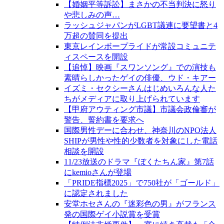
【婚姻平等訴訟】まさかの不当判決に怒り
や悲しみの声…
ラッシュジャパンがLGBT議連に要望書と4
万超の賛同を提出
東京レインボープライドが常設コミュニテ
ィスペースを開設
【追悼】映画『スワンソング』での演技も
素晴らしかったゲイの俳優、ウド・キアー
イズミ・セクシーさんはじめいろんな人た
ちがメディアに取り上げられています
【甲府アウティング市議】市議会政倫審が
警告、誓約書を要求へ
国際男性デーに合わせ、神奈川のNPO法人
SHIPが男性や性的少数者を対象にした電話
相談を開設
11/23放送のドラマ『ぼくたちん家』第7話
にkemioさんが登場
「PRIDE指標2025」で750社が「ゴールド」
に認定されました
安堂ホセさんの『迷彩色の男』がフランス
発の国際ゲイ小説賞を受賞