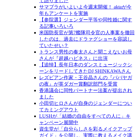
て語りました
サマブラがいよいよ今週末開催！ aktaが今
年もアンケートを実施
【参院選】ジェンダー平等や同性婚に関す
る記事いろいろ
米国防長官が第7艦隊司令官の人事案を撤回
したのは、過去にドラァグショーを容認し
ていたせい？
トランス男性の奏太さんと聞こえないお母
さんが『超越ハピネス』に出演
【追悼】長年日本のダンスミュージックシ
ーンをリードしてきたDJ SHINKAWAさん
レズビアン作家・王谷晶さんの『ババヤガ
の夜』が英ダガー賞翻訳部門を受賞
香港議会に同性パートナー法案が提出され
ました
小田切ヒロさんが自身のジェンダーについ
てカミングアウト
LUSHが「結婚の自由をすべての人に」キ
ャンペーン展開中
資生堂が「自分らしさを彩るメイクアップ
ガイド」を公開し、実際に教えるメイク講