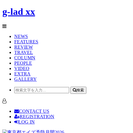
g-lad xx
NEWS
FEATURES
REVIEW
TRAVEL
COLUMN
PEOPLE
VIDEO
EXTRA
GALLERY
検索
CONTACT US
REGISTRATION
LOG IN