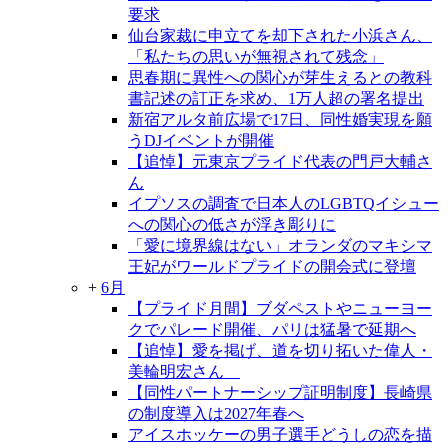
要求
仙台家裁に申立てを却下された小浜さん、
「私たちの思いが無視されて残念」
思春期に異性への関心が芽生えるとの教科
書記述の訂正を求め、1万人超の署名提出
新宿アルタ前広場で17日、同性婚実現を願
うDJイベントが開催
【追悼】元東京プライド代表の門戸大輔さ
ん
イプソスの調査で日本人のLGBTQイシュー
への関心の低さが浮き彫りに
「愛に境界線はない」オランダのマキシマ
王妃がワールドプライドの開会式に登壇
+
6月
【プライド月間】ブダペストやニューヨー
クでパレード開催、パリは猛暑で延期へ
【追悼】愛を掲げ、道を切り拓いた偉人・
美輪明宏さん
【同性パートナーシップ証明制度】長崎県
の制度導入は2027年春へ
アイスホッケーの男子選手どうしの恋を描