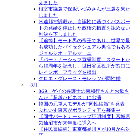
えました
根室市議選で保坂いづみさんが三選を果た
しました
米連邦控訴裁が、自認性に基づくパスポー
トの発給を停止した政権の措置を認めない
判決を下しました
【追悼】モード界の帝王であり、世界で最
も成功したバイセクシュアル男性でもある
ジョルジオ・アルマーニ
「パートナーシップ宣誓制度」スタートか
ら10周年を記念し、世田谷区役所が窓口に
レインボーフラッグを掲出
クロエ・グレース・モレッツが同性婚
+
8月
8/29、ゲイの弁護士の南和行さんとお母さ
んが「超越ハピネス」に出演
韓国の元軍人モデルが“同性結婚”を発表
ぷれいす東京がボランティアを募集中
【同性パートナーシップ証明制度】宮城県
気仙沼市が来年度に導入へ
【住民票続柄】東京都品川区が10月から対