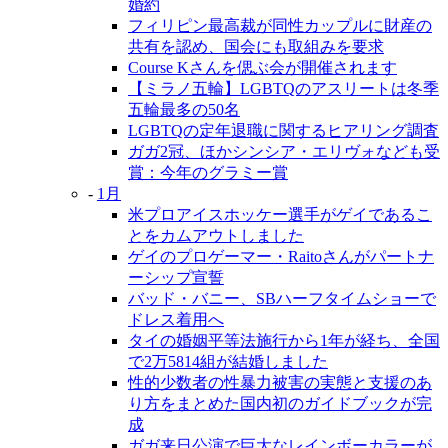
婚約
フィリピン最高裁が同性カップルに財産の
共有を認め、国会にも取組みを要求
Course Kさんを偲ぶ会が開催されます
【ミラノ五輪】LGBTQのアスリートは冬季
五輪最多の50名
LGBTQの定年退職に関するヒアリング調査
ガガ2冠、ほかシンシア・エリヴォなども受
賞：今年のグラミー賞
-
1月
米プロアイスホッケー選手がゲイであるこ
とをカムアウトしました
ゲイのプロゲーマー・Raitoさんがパートナ
ーシップ宣誓
バッド・バニー、SBハーフタイムショーで
ドレス着用へ
タイの婚姻平等法施行から1年が経ち、全国
で2万5814組が結婚しました
性的少数者の性暴力被害の実態と支援のあ
り方をまとめた国内初のガイドブックが完
成
ガガ来日公演で巨大なレインボーカラーが