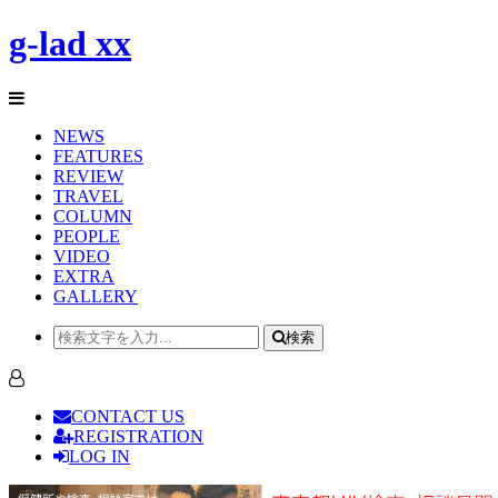
g-lad xx
NEWS
FEATURES
REVIEW
TRAVEL
COLUMN
PEOPLE
VIDEO
EXTRA
GALLERY
検索
CONTACT US
REGISTRATION
LOG IN