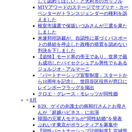
して認めてほしい」と大村市のカップル
MTVアワードのステージでサブリナ・カー
ペンターがトランスジェンダーの権利を訴
えました
根室市議選で保坂いづみさんが三選を果た
しました
米連邦控訴裁が、自認性に基づくパスポー
トの発給を停止した政権の措置を認めない
判決を下しました
【追悼】モード界の帝王であり、世界で最
も成功したバイセクシュアル男性でもある
ジョルジオ・アルマーニ
「パートナーシップ宣誓制度」スタートか
ら10周年を記念し、世田谷区役所が窓口に
レインボーフラッグを掲出
クロエ・グレース・モレッツが同性婚
+
8月
8/29、ゲイの弁護士の南和行さんとお母さ
んが「超越ハピネス」に出演
韓国の元軍人モデルが“同性結婚”を発表
ぷれいす東京がボランティアを募集中
【同性パートナーシップ証明制度】宮城県