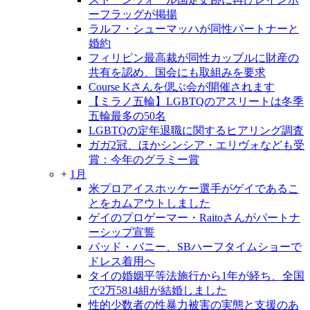
ーフラッグが掲揚
ラルフ・シューマッハが同性パートナーと
婚約
フィリピン最高裁が同性カップルに財産の
共有を認め、国会にも取組みを要求
Course Kさんを偲ぶ会が開催されます
【ミラノ五輪】LGBTQのアスリートは冬季
五輪最多の50名
LGBTQの定年退職に関するヒアリング調査
ガガ2冠、ほかシンシア・エリヴォなども受
賞：今年のグラミー賞
+
1月
米プロアイスホッケー選手がゲイであるこ
とをカムアウトしました
ゲイのプロゲーマー・Raitoさんがパートナ
ーシップ宣誓
バッド・バニー、SBハーフタイムショーで
ドレス着用へ
タイの婚姻平等法施行から1年が経ち、全国
で2万5814組が結婚しました
性的少数者の性暴力被害の実態と支援のあ