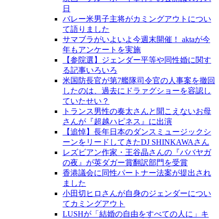
日
バレー米男子主将がカミングアウトについ
て語りました
サマブラがいよいよ今週末開催！ aktaが今
年もアンケートを実施
【参院選】ジェンダー平等や同性婚に関す
る記事いろいろ
米国防長官が第7艦隊司令官の人事案を撤回
したのは、過去にドラァグショーを容認し
ていたせい？
トランス男性の奏太さんと聞こえないお母
さんが『超越ハピネス』に出演
【追悼】長年日本のダンスミュージックシ
ーンをリードしてきたDJ SHINKAWAさん
レズビアン作家・王谷晶さんの『ババヤガ
の夜』が英ダガー賞翻訳部門を受賞
香港議会に同性パートナー法案が提出され
ました
小田切ヒロさんが自身のジェンダーについ
てカミングアウト
LUSHが「結婚の自由をすべての人に」キ