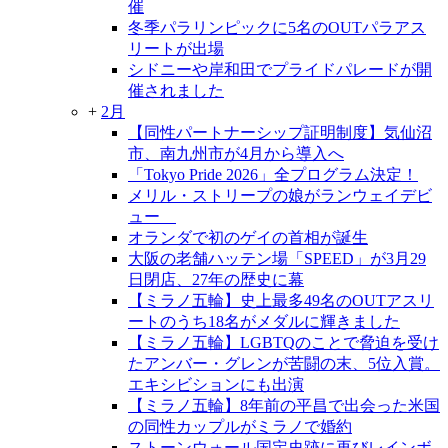
催
冬季パラリンピックに5名のOUTパラアス
リートが出場
シドニーや岸和田でプライドパレードが開
催されました
+
2月
【同性パートナーシップ証明制度】気仙沼
市、南九州市が4月から導入へ
「Tokyo Pride 2026」全プログラム決定！
メリル・ストリープの娘がランウェイデビ
ュー
オランダで初のゲイの首相が誕生
大阪の老舗ハッテン場「SPEED」が3月29
日閉店、27年の歴史に幕
【ミラノ五輪】史上最多49名のOUTアスリ
ートのうち18名がメダルに輝きました
【ミラノ五輪】LGBTQのことで脅迫を受け
たアンバー・グレンが苦闘の末、5位入賞。
エキシビションにも出演
【ミラノ五輪】8年前の平昌で出会った米国
の同性カップルがミラノで婚約
ストーンウォール国定史跡に再びレインボ