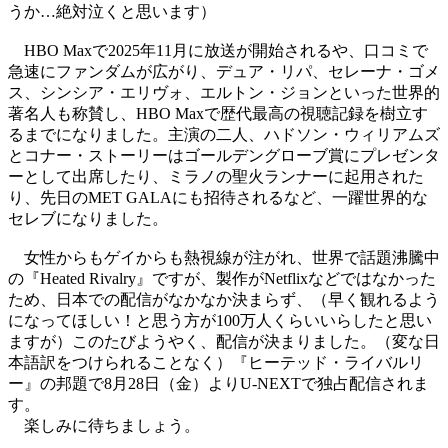
うか…絶対泣くと思います）
HBO Maxで2025年11月に放送が開始されるや、口コミで
急速にファンダムが広がり、デュア・リパ、セレーナ・ゴメ
ス、シンシア・エリヴォ、エルトン・ジョンといった世界的
著名人も称賛し、HBO Maxで歴代最高の視聴記録を樹立す
るまでになりました。主演の二人、ハドソン・ウィリアムズ
とコナー・ストーリーはゴールデングローブ賞にプレゼンタ
ーとして出席したり、ミラノの聖火ランナーに起用された
り、先日のMET GALAにも招待されるなど、一躍世界的な
セレブになりました。
女性からもゲイからも熱視線が注がれ、世界で話題沸騰中
の『Heated Rivalry』ですが、製作がNetflixなどではなかった
ため、日本での配信がなかなか決まらず、（早く観れるよう
になってほしい！と思う方が100万人くらいいらしたと思い
ますが）このたびようやく、配信が決まりました。（変な日
本語訳をつけられることなく）『ヒーテッド・ライバルリ
ー』の邦題で8月28日（金）よりU-NEXTで独占配信されま
す。
楽しみに待ちましょう。