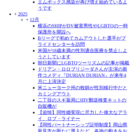
エムポックス感染が再び増え始めているよ
うです
+
2025
+
12月
横浜のSHIPがDV被害男性やLGBTQの一時
保護所を開設へ
Bリーグで初めてカムアウトした選手がプ
ライドセンターを訪問
米国が18歳未満の性別適合医療を禁止しよ
うとしています
朝日新聞にLGBTQツーリズムの記事が掲載
ドリアン・ロロブリジーダさんが主演の新
作コメディ『DURIAN DURIAN』が来年4
月に上演決定
米ニューヨーク州の牧師が性別移行中だと
カミングアウト
二丁目のスギ薬局にHIV郵送検査キットの
自販機が
【追悼】同性婚実現に尽力した偉大なアラ
イ、ロブ・ライナー
【同性パートナーシップ証明制度】岡山県
新見市が新たに導入など、各地の動きをお