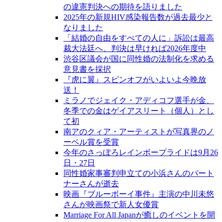
の違憲判決への期待を語りました
2025年の新規HIV感染報告数が過去最少と
なりました
「結婚の自由をすべての人に」訴訟は最高
裁大法廷へ、判決は早ければ2026年度中
渋谷区議会が国に同性婚の法制化を求める
意見書を採択
『虎に翼』スピンオフがいよいよ今晩放
送！
ミラノでジェイク・アディコフ選手が金、
冬季での金はゲイアスリート（個人）とし
て初
南アのクィア・アーティストが写真界のノ
ーベル賞を受賞
今年のさっぽろレインボープライドは9月26
日・27日
同性婚家事審判申立ての小浜さんのパート
ナーさんが逝去
映画『ブルーボーイ事件』主演の中川未悠
さんが映画祭で新人女優賞
Marriage For All Japanが癒しのイベントを開