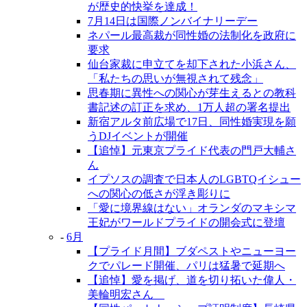
が歴史的快挙を達成！
7月14日は国際ノンバイナリーデー
ネパール最高裁が同性婚の法制化を政府に
要求
仙台家裁に申立てを却下された小浜さん、
「私たちの思いが無視されて残念」
思春期に異性への関心が芽生えるとの教科
書記述の訂正を求め、1万人超の署名提出
新宿アルタ前広場で17日、同性婚実現を願
うDJイベントが開催
【追悼】元東京プライド代表の門戸大輔さ
ん
イプソスの調査で日本人のLGBTQイシュー
への関心の低さが浮き彫りに
「愛に境界線はない」オランダのマキシマ
王妃がワールドプライドの開会式に登壇
-
6月
【プライド月間】ブダペストやニューヨー
クでパレード開催、パリは猛暑で延期へ
【追悼】愛を掲げ、道を切り拓いた偉人・
美輪明宏さん