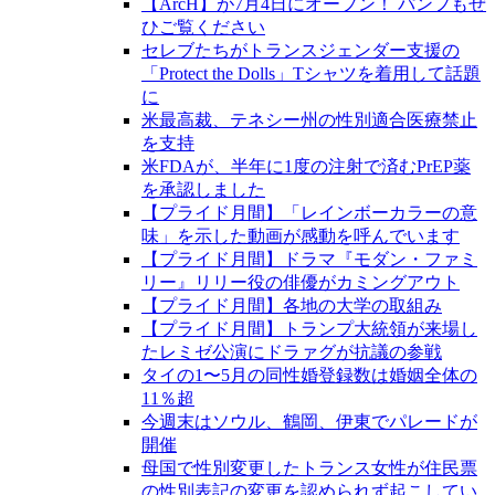
【ArcH】が7月4日にオープン！ パンフもぜ
ひご覧ください
セレブたちがトランスジェンダー支援の
「Protect the Dolls」Tシャツを着用して話題
に
米最高裁、テネシー州の性別適合医療禁止
を支持
米FDAが、半年に1度の注射で済むPrEP薬
を承認しました
【プライド月間】「レインボーカラーの意
味」を示した動画が感動を呼んでいます
【プライド月間】ドラマ『モダン・ファミ
リー』リリー役の俳優がカミングアウト
【プライド月間】各地の大学の取組み
【プライド月間】トランプ大統領が来場し
たレミゼ公演にドラァグが抗議の参戦
タイの1〜5月の同性婚登録数は婚姻全体の
11％超
今週末はソウル、鶴岡、伊東でパレードが
開催
母国で性別変更したトランス女性が住民票
の性別表記の変更を認められず起こしてい