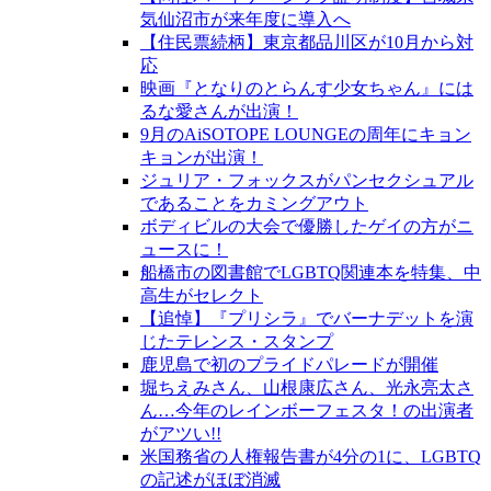
気仙沼市が来年度に導入へ
【住民票続柄】東京都品川区が10月から対
応
映画『となりのとらんす少女ちゃん』には
るな愛さんが出演！
9月のAiSOTOPE LOUNGEの周年にキョン
キョンが出演！
ジュリア・フォックスがパンセクシュアル
であることをカミングアウト
ボディビルの大会で優勝したゲイの方がニ
ュースに！
船橋市の図書館でLGBTQ関連本を特集、中
高生がセレクト
【追悼】『プリシラ』でバーナデットを演
じたテレンス・スタンプ
鹿児島で初のプライドパレードが開催
堀ちえみさん、山根康広さん、光永亮太さ
ん…今年のレインボーフェスタ！の出演者
がアツい!!
米国務省の人権報告書が4分の1に、LGBTQ
の記述がほぼ消滅