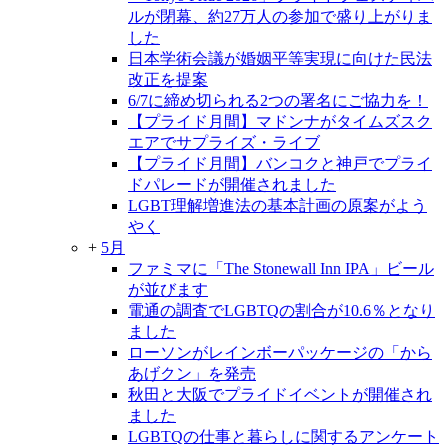
ルが閉幕、約27万人の参加で盛り上がりま
した
日本学術会議が婚姻平等実現に向けた民法
改正を提案
6/7に締め切られる2つの署名にご協力を！
【プライド月間】マドンナがタイムズスク
エアでサプライズ・ライブ
【プライド月間】バンコクと神戸でプライ
ドパレードが開催されました
LGBT理解増進法の基本計画の原案がよう
やく
+
5月
ファミマに「The Stonewall Inn IPA」ビール
が並びます
電通の調査でLGBTQの割合が10.6％となり
ました
ローソンがレインボーパッケージの「から
あげクン」を発売
秋田と大阪でプライドイベントが開催され
ました
LGBTQの仕事と暮らしに関するアンケート