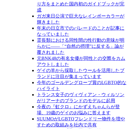
り方をまとめた国内初のガイドブックが完
成
ガガ来日公演で巨大なレインボーカラーが
輝きました
年末の日立市でのパレードのことが記事に
なっていました
霊長類における同性間の性行動の意味が明
らかに――「“自然の摂理”に反する」論が
覆されました
元BNK48の有名女優が同性との交際をカム
アウトしました
ゲイの羊から採取したウールを活用したブ
ランドに注目が集まっています
今年のゴールデングローブ賞のLGBTQ的な
ハイライト
トランス女子のヴィヴィアン・ウィルソン
がリアーナのブランドのモデルに起用
今夜の『虹クロ』にかずえちゃんらが登
場、19歳のゲイのお悩みに答えます
SUUMOがLGBTQフレンドリー物件を増や
すための取組みを社内で共有