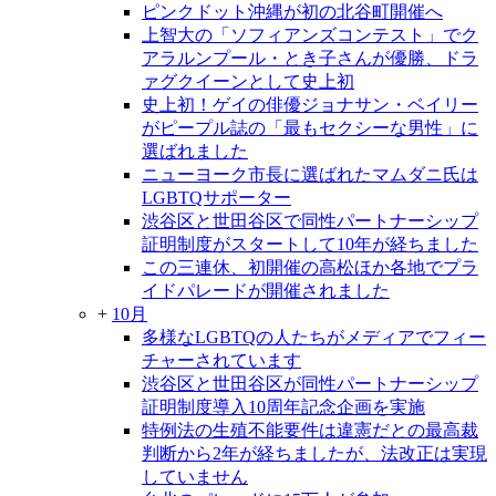
ピンクドット沖縄が初の北谷町開催へ
上智大の「ソフィアンズコンテスト」でク
アラルンプール・とき子さんが優勝、ドラ
ァグクイーンとして史上初
史上初！ゲイの俳優ジョナサン・ベイリー
がピープル誌の「最もセクシーな男性」に
選ばれました
ニューヨーク市長に選ばれたマムダニ氏は
LGBTQサポーター
渋谷区と世田谷区で同性パートナーシップ
証明制度がスタートして10年が経ちました
この三連休、初開催の高松ほか各地でプラ
イドパレードが開催されました
+
10月
多様なLGBTQの人たちがメディアでフィー
チャーされています
渋谷区と世田谷区が同性パートナーシップ
証明制度導入10周年記念企画を実施
特例法の生殖不能要件は違憲だとの最高裁
判断から2年が経ちましたが、法改正は実現
していません