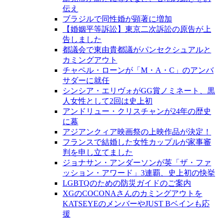
伝え
ブラジルで同性婚が顕著に増加
【婚姻平等訴訟】東京二次訴訟の原告が上
告しました
都議会で東由貴都議がパンセクシュアルと
カミングアウト
チャペル・ローンが「M・A・C」のアンバ
サダーに就任
シンシア・エリヴォがGG賞ノミネート、黒
人女性として2回は史上初
アンドリュー・クリスチャンが24年の歴史
に幕
アジアンクィア映画祭の上映作品が決定！
フランスで結婚した女性カップルが家事審
判を申し立てました
ジョナサン・アンダーソンが英「ザ・ファ
ッション・アワード」3連覇、史上初の快挙
LGBTQのための防災ガイドのご案内
XGのCOCONAさんのカミングアウトを
KATSEYEのメンバーやJUST Bベインも応
援