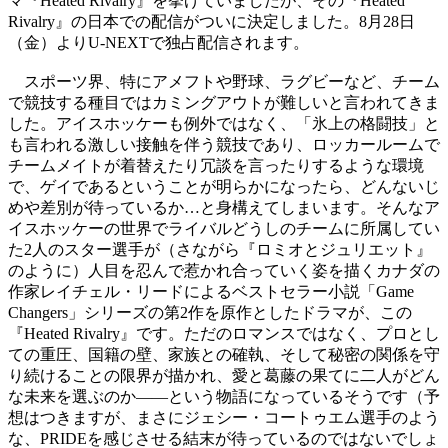
マ『Heated Rivalry』を挙げていましたが、その『Heated
Rivalry』の日本での配信がついに決定しました。8月28日
（金）よりU-NEXTで独占配信されます。
スポーツ界、特にアメフトや野球、ラグビーなど、チーム
で競技する種目ではカミングアウトが難しいと言われてきま
した。アイスホッケーも例外ではなく、「氷上の格闘技」と
も言われる激しい接触を伴う競技であり、ロッカールームで
チームメイトが着替えたり冗談を言ったりするような環境
で、ゲイであるということが明らかになったら、どんないじ
めや差別が待っているか…と身構えてしまいます。そんなア
イスホッケーの世界でライバルどうしのチームに所属してい
た2人のスター選手が（さながら『ロミオとジュリエット』
のように）人目を忍んで惹かれ合っていく姿を描くカナダの
作家レイチェル・リードによるベストセラー小説「Game
Changers」シリーズの第2作を原作としたドラマが、この
『Heated Rivalry』です。ただのロマンスではなく、プロとし
ての重圧、国籍の壁、家族との確執、そして秘密の関係を守
り続けることの限界が描かれ、愛と葛藤の果てに二人がどん
な未来を選ぶのか——という物語になっているそうです（予
想はつきますが、まさにジェシー・コートゥエム選手のよう
な、PRIDEを感じさせる結末が待っているのではないでしょ