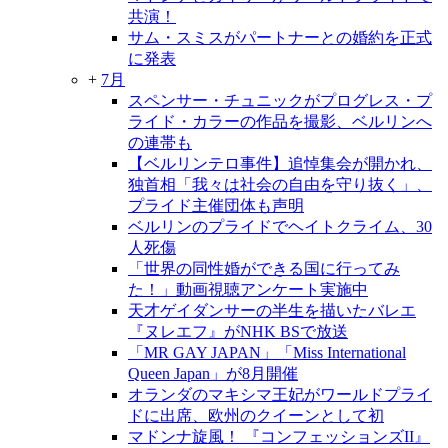
共演！
サム・スミスがパートナーとの婚約を正式
に発表
+
7月
スペンサー・チュニックがプログレス・プ
ライド・カラーの作品を撮影、ベルリンへ
の連帯も
【ベルリンテロ事件】追悼集会が開かれ、
独首相「我々は社会の自由を守り抜く」、
プライド主催団体も声明
ベルリンのプライドでヘイトクライム、30
人死傷
「世界の同性婚ができる国に行ってみ
た！」動画視聴アンケート実施中
天才ゲイダンサーの半生を描いたバレエ
『ヌレエフ』がNHK BSで放送
「MR GAY JAPAN」「Miss International
Queen Japan」が8月開催
オランダのマキシマ王妃がワールドプライ
ドに出席、欧州のクイーンとして初
マドンナ旋風！ 『コンフェッションズII』