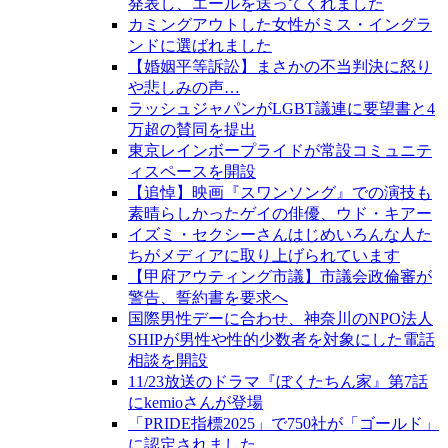
発表し、エールを送ってくれました
カミングアウトした女性がミス・イングラ
ンドに選ばれました
【婚姻平等訴訟】まさかの不当判決に怒り
や悲しみの声…
ラッシュジャパンがLGBT議連に要望書と4
万超の賛同を提出
東京レインボープライドが常設コミュニテ
ィスペースを開設
【追悼】映画『スワンソング』での演技も
素晴らしかったゲイの俳優、ウド・キアー
イズミ・セクシーさんはじめいろんな人た
ちがメディアに取り上げられています
【甲府アウティング市議】市議会政倫審が
警告、誓約書を要求へ
国際男性デーに合わせ、神奈川のNPO法人
SHIPが男性や性的少数者を対象にした電話
相談を開設
11/23放送のドラマ『ぼくたちん家』第7話
にkemioさんが登場
「PRIDE指標2025」で750社が「ゴールド」
に認定されました