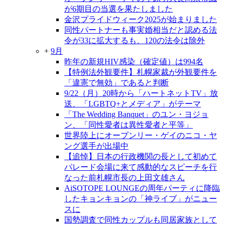
が6期目の当選を果たしました
金沢プライドウィーク2025が始まりました
同性パートナーも事実婚相当だと認める法
令が33に拡大するも、120の法令は除外
+
9月
昨年の新規HIV感染（確定値）は994名
【特例法外観要件】札幌家裁が外観要件を
「違憲で無効」であると判断
9/22（月）20時から「ハートネットTV」放
送、「LGBTQ+とメディア」がテーマ
「The Wedding Banquet」のユン・ヨジョ
ン、「同性愛者は異性愛者と平等」
世界陸上にオープンリー・ゲイのニコ・ヤ
ング選手が出場中
【追悼】日本の行政機関の長として初めて
パレード会場に来て感動的なスピーチを行
なった前札幌市長の上田文雄さん
AiSOTOPE LOUNGEの周年パーティに降臨
したキョンキョンの「神ライブ」がニュー
スに
国勢調査で同性カップルも同居家族として