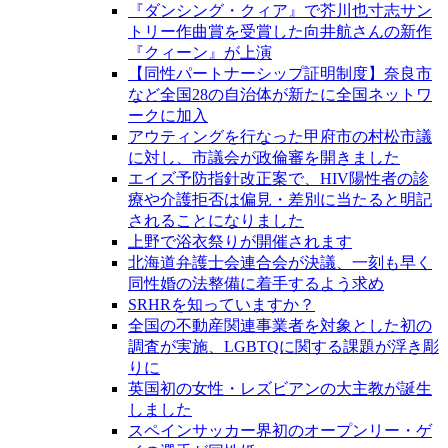
『ダンシング・クィア』で芥川也寸志サン
トリー作曲賞を受賞した向井航さんの新作
『クィーン』が上演
【同性パートナーシップ証明制度】奈良市
など全国28の自治体が新たに全国ネットワ
ークに加入
アウティングを行なった甲府市の村松市議
に対し、市議会が政倫審を開きました
エイズ予防指針改正案で、HIV陽性者の診
療や介護拒否は偏見・差別に当たると明記
されることになりました
上野で浴衣祭りが開催されます
北海道弁護士会連合会が決議、一刻も早く
同性婚の法整備に着手するよう求め
SRHRを知っていますか？
全国の不動産関連事業者を対象とした初の
調査が実施、LGBTQに関する課題が浮き彫
りに
英国初の女性・レズビアンの大主教が誕生
しました
スペインサッカー界初のオープンリー・ゲ