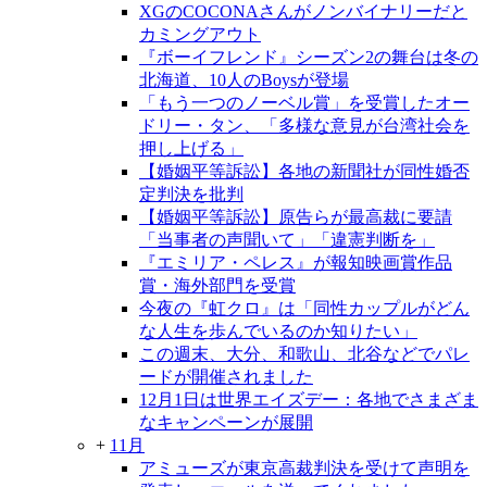
XGのCOCONAさんがノンバイナリーだと
カミングアウト
『ボーイフレンド』シーズン2の舞台は冬の
北海道、10人のBoysが登場
「もう一つのノーベル賞」を受賞したオー
ドリー・タン、「多様な意見が台湾社会を
押し上げる」
【婚姻平等訴訟】各地の新聞社が同性婚否
定判決を批判
【婚姻平等訴訟】原告らが最高裁に要請
「当事者の声聞いて」「違憲判断を」
『エミリア・ペレス』が報知映画賞作品
賞・海外部門を受賞
今夜の『虹クロ』は「同性カップルがどん
な人生を歩んでいるのか知りたい」
この週末、大分、和歌山、北谷などでパレ
ードが開催されました
12月1日は世界エイズデー：各地でさまざま
なキャンペーンが展開
+
11月
アミューズが東京高裁判決を受けて声明を