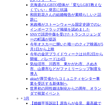
北海道のLGBTQ団体が「変なLGBT教えな
くていい」発言に抗議
和田彩花さんの結婚報告が素晴らしいと話
題に
米政権がストーンウォール国定史跡でのレ
インボーフラッグ掲揚を認めました
SNSで誹謗中傷を受けたトランスジェンダ
ーの町議が提訴
今年オスカーに輝いた唯一のクィア映画が5
月1日から上映
今年の金沢プライドウィークは10月2日から
開催、パレードは4日
気仙沼市、川西市、東かがわ市、さぬき
市、山鹿市などがファミリーシップ制度を
導入
aktaが厚労省からコミュニティセンター事
業を受託する新体制へ
世界初の同性婚法制化から25周年、オラン
ダで祝賀イベント
+
3月
【婚姻平等訴訟】原告らが会見、最高裁で