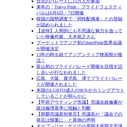
台北のパレードに15万人が参加
来年の「Tokyo Pride」プライドフェスティ
バルは6月6日・7日開催
韓国の国勢調査で「同性配偶者」との登録
が認められました
【追悼】人間的にも不思議な魅力を放って
いた映像作家、大木裕之さん
プーケットでアジア初のInterPride世界会議
が開催決定
13年の時を経てアジアンクィア映画祭が復
活！
富山初のプライドパレード開催を目指す話
し合いが行なわれました
広島、大阪、鹿児島、津でプライドパレー
ドが開催されました
米国のLGBTQ成人の96％がカミングアウト
していることが明らかに
【甲府アウティング市議】市議会政倫審が
政治倫理基準に抵触と判断
【那覇市議差別発言】市議長が「議会での
発言は慎重に」と異例の声明
オープンリー・ゲイの小原明大長岡京市議