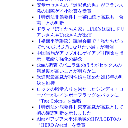
安堂ホセさんの『迷彩色の男』がフランス
発の国際ゲイ小説賞を受賞
【特例法非婚要件】一審に続き高裁も「合
憲」との判断
ドラマ『ぼくたちん家』11/16放送回にドリ
アンさんやUsakさんが出演
【婚姻平等訴訟】議員会館で「私たちだっ
て“いいふうふ”になりたい展」が開催
中国当局がアップルにゲイアプリ削除を指
示、取締り強化の懸念
aktaの調査でバニラ派のほうがセックスの
満足度が高いことが明らかに
米連邦最高裁が同性婚を認めた2015年の判
決を維持
ロックの殿堂入りを果たしたシンディ・ロ
ーパーがレインボーフラッグをバックに
『True Colors』を熱唱
【特例法外観要件】東京高裁が高裁として
初の違憲判断を示しました
Aktaがアジア太平洋地域のHIV/LGBTQの
「HERO Award」を受賞