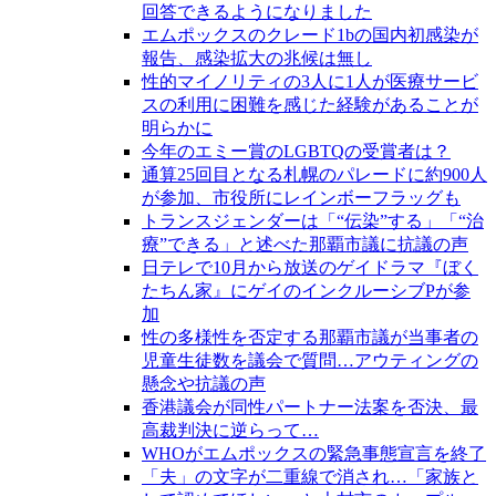
回答できるようになりました
エムポックスのクレード1bの国内初感染が
報告、感染拡大の兆候は無し
性的マイノリティの3人に1人が医療サービ
スの利用に困難を感じた経験があることが
明らかに
今年のエミー賞のLGBTQの受賞者は？
通算25回目となる札幌のパレードに約900人
が参加、市役所にレインボーフラッグも
トランスジェンダーは「“伝染”する」「“治
療”できる」と述べた那覇市議に抗議の声
日テレで10月から放送のゲイドラマ『ぼく
たちん家』にゲイのインクルーシブPが参
加
性の多様性を否定する那覇市議が当事者の
児童生徒数を議会で質問…アウティングの
懸念や抗議の声
香港議会が同性パートナー法案を否決、最
高裁判決に逆らって…
WHOがエムポックスの緊急事態宣言を終了
「夫」の文字が二重線で消され…「家族と