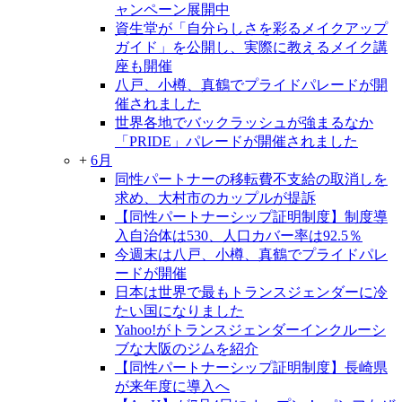
ャンペーン展開中
資生堂が「自分らしさを彩るメイクアップ
ガイド」を公開し、実際に教えるメイク講
座も開催
八戸、小樽、真鶴でプライドパレードが開
催されました
世界各地でバックラッシュが強まるなか
「PRIDE」パレードが開催されました
+
6月
同性パートナーの移転費不支給の取消しを
求め、大村市のカップルが提訴
【同性パートナーシップ証明制度】制度導
入自治体は530、人口カバー率は92.5％
今週末は八戸、小樽、真鶴でプライドパレ
ードが開催
日本は世界で最もトランスジェンダーに冷
たい国になりました
Yahoo!がトランスジェンダーインクルーシ
ブな大阪のジムを紹介
【同性パートナーシップ証明制度】長崎県
が来年度に導入へ