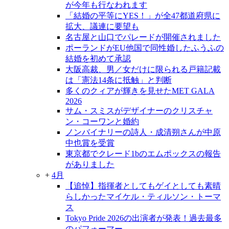
が今年も行なわれます
「結婚の平等にYES！」が全47都道府県に
拡大、議連に要望も
名古屋と山口でパレードが開催されました
ポーランドがEU他国で同性婚したふうふの
結婚を初めて承認
大阪高裁、男／女だけに限られる戸籍記載
は「憲法14条に抵触」と判断
多くのクィアが輝きを見せたMET GALA
2026
サム・スミスがデザイナーのクリスチャ
ン・コーワンと婚約
ノンバイナリーの詩人・成清朔さんが中原
中也賞を受賞
東京都でクレード1bのエムポックスの報告
がありました
+
4月
【追悼】指揮者としてもゲイとしても素晴
らしかったマイケル・ティルソン・トーマ
ス
Tokyo Pride 2026の出演者が発表！過去最多
のパフォーマー