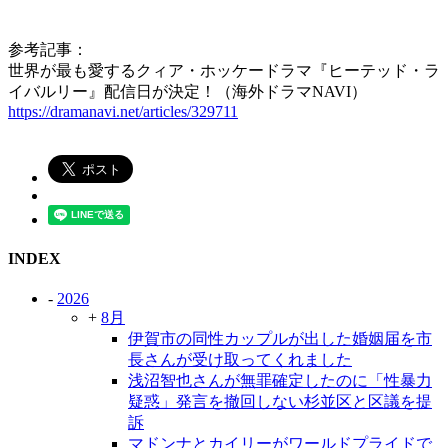
参考記事：
世界が最も愛するクィア・ホッケードラマ『ヒーテッド・ラ
イバルリー』配信日が決定！（海外ドラマNAVI）
https://dramanavi.net/articles/329711
INDEX
-
2026
+
8月
伊賀市の同性カップルが出した婚姻届を市
長さんが受け取ってくれました
浅沼智也さんが無罪確定したのに「性暴力
疑惑」発言を撤回しない杉並区と区議を提
訴
マドンナとカイリーがワールドプライドで