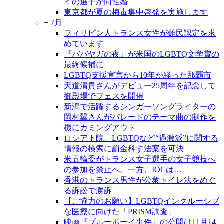
イの選手が同性婚
東京都が夏の梅毒集中啓発を実施します
+
7月
フィリピン人トランス女性が難民認定を求
めています
『ババヤガの夜』が米国のLGBTQ文学賞の
最終候補に
LGBTQ支援宣言から10年が経った那覇市
天道清貴さんがデビュー25周年を記念して
御殿場でフェスを開催
新潟で活躍するシンガーソングライターの
岡村翼さんがパレードのテーマ曲の制作を
機にカミングアウト
ロシア下院、LGBTQなど“過激派”に関する
情報の検索に罰金科す法案を可決
米五輪委がトランス女子選手の女子競技へ
の参加を禁止へ。一方、IOCは…
香港のトランス男性が公衆トイレ法をめぐ
る訴訟で勝訴
【ご協力のお願い】LGBTQインクルーシブ
な医療に向けた「PRISM調査」
映画『ブルーボーイ事件』の公開は11月14