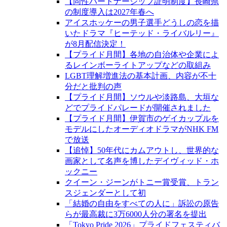
【同性パートナーシップ証明制度】長崎県
の制度導入は2027年春へ
アイスホッケーの男子選手どうしの恋を描
いたドラマ『ヒーテッド・ライバルリー』
が8月配信決定！
【プライド月間】各地の自治体や企業によ
るレインボーライトアップなどの取組み
LGBT理解増進法の基本計画、内容が不十
分だと批判の声
【プライド月間】ソウルや淡路島、大垣な
どでプライドパレードが開催されました
【プライド月間】伊賀市のゲイカップルを
モデルにしたオーディオドラマがNHK FM
で放送
【追悼】50年代にカムアウトし、世界的な
画家として名声を博したデイヴィッド・ホ
ックニー
クイーン・ジーンがトニー賞受賞、トラン
スジェンダーとして初
「結婚の自由をすべての人に」訴訟の原告
らが最高裁に3万6000人分の署名を提出
「Tokyo Pride 2026」プライドフェスティバ