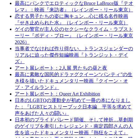
最高にパンクでエロティックなBruce LaBruce版『テオ
レマ』：映画『来訪者』（レインボー・リール東京）
恋する男子たちの姿に胸キュン…心に残る名作映画
『せき止められた水』（レインボー・リール東京）
ゲイの警官が主人公のセクシーなクライム・ラブスト
ーリー『ボディ・ブロー』（レインボー・リール東京
2026）
当事者でなければ作り得ない、トランスジェンダーの
リアルに迫った傑作短編映画『トランジット・デイ
ズ』
アート展レポート：2人展 男たちの昼と夜
最高に素敵な国⺠的ドラァグクイーン“パンティ”の生
き様を描いたドキュメンタリー映画『クイーン・オ
ブ・アイルランド』
アート展レポート：Queer Art Exhibition
日本のLGBTQの運動史が初めて一冊の本になりまし
た：『LGBTヒストリーブック日本編 平等を求めて
声をあげた人々の闘い』
日本初のプライドパレード開催、そして挫折…草創期
のゲイリブを牽引したレジェンド・南定四郎さんの人
生を追ったドキュメンタリー映画『熱狂をこえて』