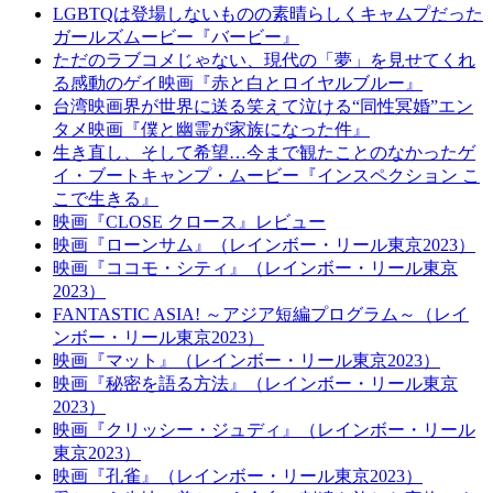
LGBTQは登場しないものの素晴らしくキャムプだった
ガールズムービー『バービー』
ただのラブコメじゃない、現代の「夢」を見せてくれ
る感動のゲイ映画『赤と白とロイヤルブルー』
台湾映画界が世界に送る笑えて泣ける“同性冥婚”エン
タメ映画『僕と幽霊が家族になった件』
生き直し、そして希望…今まで観たことのなかったゲ
イ・ブートキャンプ・ムービー『インスペクション こ
こで生きる』
映画『CLOSE クロース』レビュー
映画『ローンサム』（レインボー・リール東京2023）
映画『ココモ・シティ』（レインボー・リール東京
2023）
FANTASTIC ASIA! ～アジア短編プログラム～（レイ
ンボー・リール東京2023）
映画『マット』（レインボー・リール東京2023）
映画『秘密を語る方法』（レインボー・リール東京
2023）
映画『クリッシー・ジュディ』（レインボー・リール
東京2023）
映画『孔雀』（レインボー・リール東京2023）