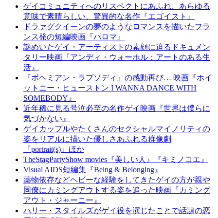
ゲイコミュニティへのリスペクトにあふれ、あらゆる
意味で素晴らしい、驚異的な名作『エゴイスト』
ドラァグクイーンの夢のようなロマンスを描いたフラ
ンス発の短編映画『パロマ』
謎めいたゲイ・アーティストの素顔に迫るドキュメン
タリー映画『アンディ・ウォーホル：アートのある生
活』
『ボヘミアン・ラプソディ』の感動再び… 映画『ホイ
ットニー・ヒューストン I WANNA DANCE WITH
SOMEBODY』
近年稀に見る号泣必至の名作ゲイ映画『世界は僕らに
気づかない』
ゲイカップルやたくさんのセクシャルマイノリティの
姿をリアルに描いた優しさあふれる群像劇
『portrait(s)』ほか
TheStagPartyShow movies『美しい人』『キミノコエ』
Visual AIDS短編集『Being & Belonging』
薬物依存などヘビーな経験をしてきたゲイの方が親や
同僚にカミングアウトする姿を追った映画『カミング
アウト・ジャーニー』
ハリー・スタイルズがゲイ役を演じたことで話題の恋