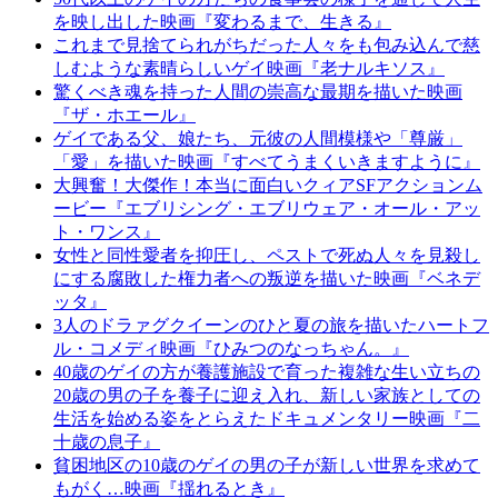
を映し出した映画『変わるまで、生きる』
これまで見捨てられがちだった人々をも包み込んで慈
しむような素晴らしいゲイ映画『老ナルキソス』
驚くべき魂を持った人間の崇高な最期を描いた映画
『ザ・ホエール』
ゲイである父、娘たち、元彼の人間模様や「尊厳」
「愛」を描いた映画『すべてうまくいきますように』
大興奮！大傑作！本当に面白いクィアSFアクションム
ービー『エブリシング・エブリウェア・オール・アッ
ト・ワンス』
女性と同性愛者を抑圧し、ペストで死ぬ人々を見殺し
にする腐敗した権力者への叛逆を描いた映画『ベネデ
ッタ』
3人のドラァグクイーンのひと夏の旅を描いたハートフ
ル・コメディ映画『ひみつのなっちゃん。』
40歳のゲイの方が養護施設で育った複雑な生い立ちの
20歳の男の子を養子に迎え入れ、新しい家族としての
生活を始める姿をとらえたドキュメンタリー映画『二
十歳の息子』
貧困地区の10歳のゲイの男の子が新しい世界を求めて
もがく…映画『揺れるとき』