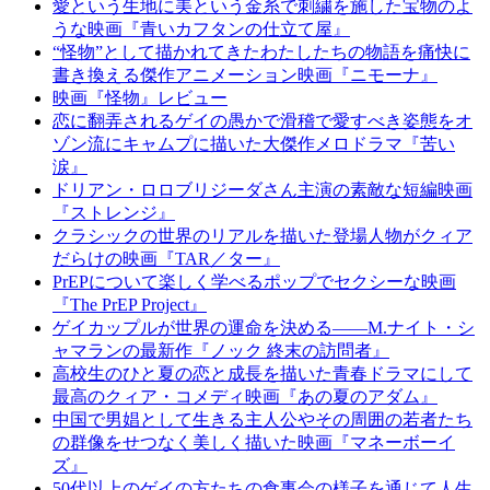
愛という生地に美という金糸で刺繍を施した宝物のよ
うな映画『青いカフタンの仕立て屋』
“怪物”として描かれてきたわたしたちの物語を痛快に
書き換える傑作アニメーション映画『ニモーナ』
映画『怪物』レビュー
恋に翻弄されるゲイの愚かで滑稽で愛すべき姿態をオ
ゾン流にキャムプに描いた大傑作メロドラマ『苦い
涙』
ドリアン・ロロブリジーダさん主演の素敵な短編映画
『ストレンジ』
クラシックの世界のリアルを描いた登場人物がクィア
だらけの映画『TAR／ター』
PrEPについて楽しく学べるポップでセクシーな映画
『The PrEP Project』
ゲイカップルが世界の運命を決める――M.ナイト・シ
ャマランの最新作『ノック 終末の訪問者』
高校生のひと夏の恋と成長を描いた青春ドラマにして
最高のクィア・コメディ映画『あの夏のアダム』
中国で男娼として生きる主人公やその周囲の若者たち
の群像をせつなく美しく描いた映画『マネーボーイ
ズ』
50代以上のゲイの方たちの食事会の様子を通じて人生