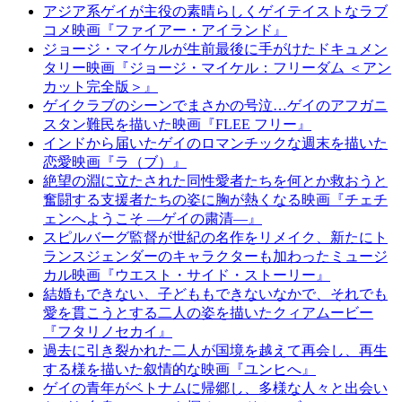
アジア系ゲイが主役の素晴らしくゲイテイストなラブ
コメ映画『ファイアー・アイランド』
ジョージ・マイケルが生前最後に手がけたドキュメン
タリー映画『ジョージ・マイケル：フリーダム ＜アン
カット完全版＞』
ゲイクラブのシーンでまさかの号泣…ゲイのアフガニ
スタン難民を描いた映画『FLEE フリー』
インドから届いたゲイのロマンチックな週末を描いた
恋愛映画『ラ（ブ）』
絶望の淵に立たされた同性愛者たちを何とか救おうと
奮闘する支援者たちの姿に胸が熱くなる映画『チェチ
ェンへようこそ ―ゲイの粛清―』
スピルバーグ監督が世紀の名作をリメイク、新たにト
ランスジェンダーのキャラクターも加わったミュージ
カル映画『ウエスト・サイド・ストーリー』
結婚もできない、子どももできないなかで、それでも
愛を貫こうとする二人の姿を描いたクィアムービー
『フタリノセカイ』
過去に引き裂かれた二人が国境を越えて再会し、再生
する様を描いた叙情的な映画『ユンヒへ』
ゲイの青年がベトナムに帰郷し、多様な人々と出会い