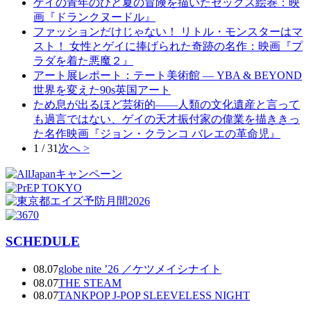
ゲイの青年のひと夏の冒険を描いたセックス絵巻：映
画『ドランクヌードル』
ファッションだけじゃない！ リトル・モンスターはマ
スト！ 女性とゲイに捧げられた奇跡の名作：映画『プ
ラダを着た悪魔２』
アート展レポート：テート美術館 ― YBA & BEYOND
世界を変えた90s英国アート
ため息が出るほど芸術的――人類の文化遺産と言って
も過言ではない、ゲイの天才振付家の偉業を描ききっ
た名作映画『ジョン・クランコ バレエの革命児』
1 / 31
次へ >
SCHEDULE
08.07
globe nite ’26 ／ケツメイシナイト
08.07
THE STEAM
08.07
TANKPOP J-POP SLEEVELESS NIGHT