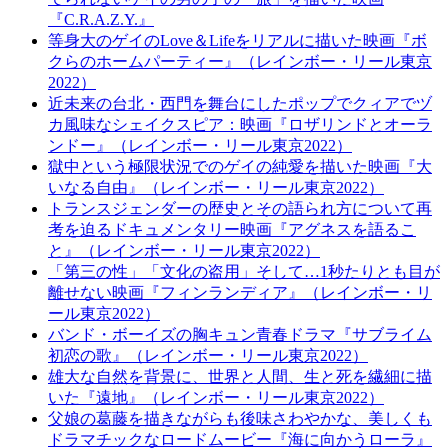
『C.R.A.Z.Y.』
等身大のゲイのLove＆Lifeをリアルに描いた映画『ボ
クらのホームパーティー』（レインボー・リール東京
2022）
近未来の台北・西門を舞台にしたポップでクィアでヅ
カ風味なシェイクスピア：映画『ロザリンドとオーラ
ンドー』（レインボー・リール東京2022）
獄中という極限状況でのゲイの純愛を描いた映画『大
いなる自由』（レインボー・リール東京2022）
トランスジェンダーの歴史とその語られ方について再
考を迫るドキュメンタリー映画『アグネスを語るこ
と』（レインボー・リール東京2022）
「第三の性」「文化の盗用」そして…1秒たりとも目が
離せない映画『フィンランディア』（レインボー・リ
ール東京2022）
バンド・ボーイズの胸キュン青春ドラマ『サブライム
初恋の歌』（レインボー・リール東京2022）
雄大な自然を背景に、世界と人間、生と死を繊細に描
いた『遠地』（レインボー・リール東京2022）
父娘の葛藤を描きながらも後味さわやかな、美しくも
ドラマチックなロードムービー『海に向かうローラ』