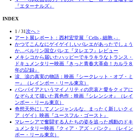
『エターナルズ』
INDEX
1 / 31
次へ >
アート展レポート：西村宏堂展「Cells - 細胞 -」
かつてこんなにゲイゲイしいバレエがあったでしょう
か…ベルリン国立バレエ『ヌレエフ』レビュー
メキシコから届いたハッピーでキラキラなトランス・
ドキュメンタリー映画『きっと青春大革命！カルラ８
年の記録』
涙、涙の真実の物語：映画『シークレット・オブ・ミ
ー』（レインボー・リール東京）
バンパイアというマイノリティの悲哀と愛をクィアに
なぞらえて描いた異色作：映画『シレンシオ』（レイ
ンボー・リール東京）
奇想天外にしてノンジャンルな、まったく新しいクィ
ア（ゲイ）映画『ユースフル・ゴースト』
マレーシアで奮闘する人たちの姿を追った感動のドキ
ュメンタリー映画『クィア・アズ・パンク』（レイン
ボー・リール東京）