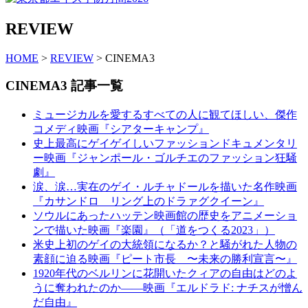
REVIEW
HOME
>
REVIEW
> CINEMA3
CINEMA3 記事一覧
ミュージカルを愛するすべての人に観てほしい、傑作
コメディ映画『シアターキャンプ』
史上最高にゲイゲイしいファッションドキュメンタリ
ー映画『ジャンポール・ゴルチエのファッション狂騒
劇』
涙、涙…実在のゲイ・ルチャドールを描いた名作映画
『カサンドロ リング上のドラァグクイーン』
ソウルにあったハッテン映画館の歴史をアニメーショ
ンで描いた映画『楽園』（「道をつくる2023」）
米史上初のゲイの大統領になるか？と騒がれた人物の
素顔に迫る映画『ピート市長 〜未来の勝利宣言〜』
1920年代のベルリンに花開いたクィアの自由はどのよ
うに奪われたのか――映画『エルドラド: ナチスが憎ん
だ自由』