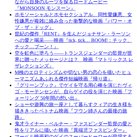
ながら自身のルーツを探るロードムービー
『MONSOON モンスーン』
ホモソーシャルとホモセクシュアル、同性愛嫌悪、女
性嫌悪が複雑に絡み合った衝撃的な映画『パワー・オ
ブ・ザ・ドッグ』
世紀の傑作『RENT』を生んだジョナサン・ラーソン
への愛と喝采――映画『tick, tick… BOOM!：チック、
チック…ブーン！』
空を虹色に塗ろう――トランスジェンダーの監督が世
界に贈ったメッセージとは？ 映画『マトリックス レ
ザレクションズ』
M検のエロティシズムや切ない男の恋心を描いたヒュ
ーマニズムあふれる傑作短編映画『帰り道』
『グリーンブック』でゲイを守る用心棒を演じたヴィ
ゴ・モーテンセンが、自らゲイの役を演じた映画『フ
ォーリング 50年間の想い出』
ショーや遊興の旅一座として暮らすクィアの生き様を
描ききったベトナム映画『フウン姉さんの最後の旅
路』
鬼才ライナー・ベルナー・ファスビンダー監督の愛と
性をリアルに描いた映画『異端児ファスビンダー』
マーベル映画初のゲイのスーパーヒーローが登場する