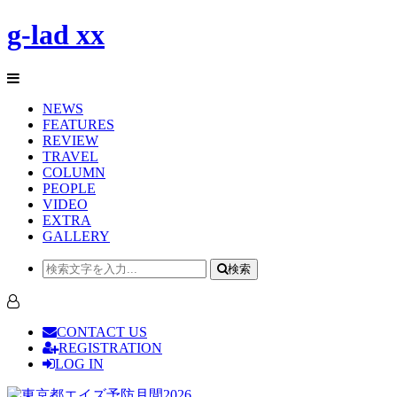
g-lad xx
NEWS
FEATURES
REVIEW
TRAVEL
COLUMN
PEOPLE
VIDEO
EXTRA
GALLERY
検索
CONTACT US
REGISTRATION
LOG IN