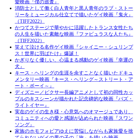
愛映画『僕の巡査』
消防士として働く白人青年と黒人青年のラブ・ストー
リーをミュージカル仕立てで描いたゲイ映画『鬼火』
（TIFF2022）
かつてステージで華やかに活躍したトランス女性たち
の人生を描いた素敵な映画『ファビュラスな人たち』
（TIFF2022）
笑えて泣ける名作ゲイ映画『シャイニー・シュリンプ
ス！世界に羽ばたけ』爆誕！
かぎりなく優しい、心温まる感動のゲイ映画『幸運の
犬』
キース・ヘリングの生涯を余すことなく描いたドキュ
メンタリー映画『キース・ヘリング～ストリート・ア
ート・ボーイ～』
ディズニー／ピクサー長編アニメとして初の同性カッ
プルのキスシーンが描かれた記念碑的な映画『バズ・
ライトイヤー』
実在のゲイの生き様・心意気へのオマージュであり、
コミュニティへの愛と感謝が込められた映画『スワン
ソング』
家族のホモフォビアゆえに苦悩しながらも家族愛を捨
てられないゲイの男の子の「旅」を描いた映画