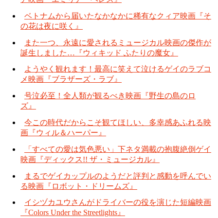
ベトナムから届いたなかなかに稀有なクィア映画『そ
の花は夜に咲く』
また一つ、永遠に愛されるミュージカル映画の傑作が
誕生しました…『ウィキッド ふたりの魔女』
ようやく観れます！最高に笑えて泣けるゲイのラブコ
メ映画『ブラザーズ・ラブ』
号泣必至！全人類が観るべき映画『野生の島のロ
ズ』
今この時代だからこそ観てほしい、多幸感あふれる映
画『ウィル＆ハーパー』
「すべての愛は気色悪い」下ネタ満載の抱腹絶倒ゲイ
映画『ディックス!! ザ・ミュージカル』
まるでゲイカップルのようだと評判と感動を呼んでい
る映画『ロボット・ドリームズ』
イシヅカユウさんがドライバーの役を演じた短編映画
『Colors Under the Streetlights』