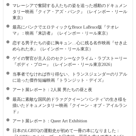
マレーシアで奮闘する人たちの姿を追った感動のドキュメン
タリー映画『クィア・アズ・パンク』（レインボー・リール
東京）
最高にパンクでエロティックなBruce LaBruce版『テオレ
マ』：映画『来訪者』（レインボー・リール東京）
恋する男子たちの姿に胸キュン…心に残る名作映画『せき止
められた水』（レインボー・リール東京）
ゲイの警官が主人公のセクシーなクライム・ラブストーリー
『ボディ・ブロー』（レインボー・リール東京2026）
当事者でなければ作り得ない、トランスジェンダーのリアル
に迫った傑作短編映画『トランジット・デイズ』
アート展レポート：2人展 男たちの昼と夜
最高に素敵な国⺠的ドラァグクイーン“パンティ”の生き様を
描いたドキュメンタリー映画『クイーン・オブ・アイルラン
ド』
アート展レポート：Queer Art Exhibition
日本のLGBTQの運動史が初めて一冊の本になりました：