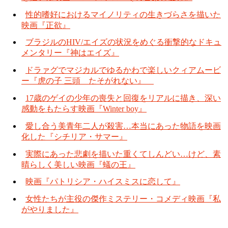
性的嗜好におけるマイノリティの生きづらさを描いた
映画『正欲』
ブラジルのHIV/エイズの状況をめぐる衝撃的なドキュ
メンタリー『神はエイズ』
ドラァグでマジカルでゆるかわで楽しいクィアムービ
ー『虎の子 三頭 たそがれない』
17歳のゲイの少年の喪失と回復をリアルに描き、深い
感動をもたらす映画『Winter boy』
愛し合う美青年二人が殺害…本当にあった物語を映画
化した『シチリア・サマー』
実際にあった悲劇を描いた重くてしんどい…けど、素
晴らしく美しい映画『蟻の王』
映画『パトリシア・ハイスミスに恋して』
女性たちが主役の傑作ミステリー・コメディ映画『私
がやりました』