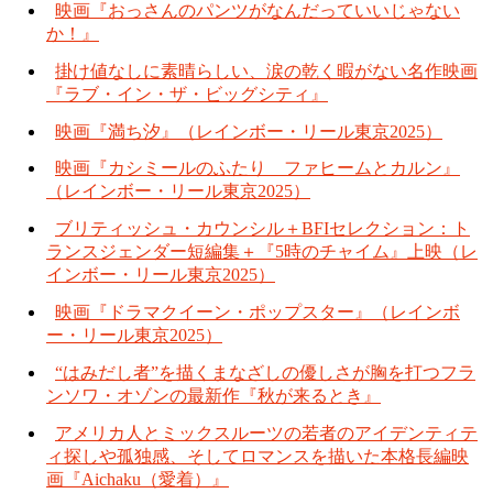
映画『おっさんのパンツがなんだっていいじゃない
か！』
掛け値なしに素晴らしい、涙の乾く暇がない名作映画
『ラブ・イン・ザ・ビッグシティ』
映画『満ち汐』（レインボー・リール東京2025）
映画『カシミールのふたり ファヒームとカルン』
（レインボー・リール東京2025）
ブリティッシュ・カウンシル＋BFIセレクション：ト
ランスジェンダー短編集＋『5時のチャイム』上映（レ
インボー・リール東京2025）
映画『ドラマクイーン・ポップスター』（レインボ
ー・リール東京2025）
“はみだし者”を描くまなざしの優しさが胸を打つフラ
ンソワ・オゾンの最新作『秋が来るとき』
アメリカ人とミックスルーツの若者のアイデンティテ
ィ探しや孤独感、そしてロマンスを描いた本格長編映
画『Aichaku（愛着）』