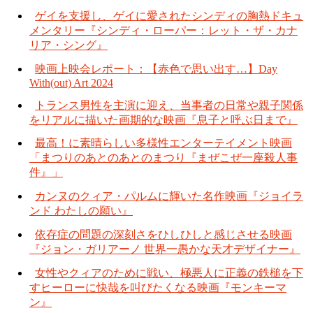
ゲイを支援し、ゲイに愛されたシンディの胸熱ドキュ
メンタリー『シンディ・ローパー：レット・ザ・カナ
リア・シング』
映画上映会レポート：【赤色で思い出す…】Day
With(out) Art 2024
トランス男性を主演に迎え、当事者の日常や親子関係
をリアルに描いた画期的な映画『息子と呼ぶ日まで』
最高！に素晴らしい多様性エンターテイメント映画
「まつりのあとのあとのまつり『まぜこぜ一座殺人事
件』」
カンヌのクィア・パルムに輝いた名作映画『ジョイラ
ンド わたしの願い』
依存症の問題の深刻さをひしひしと感じさせる映画
『ジョン・ガリアーノ 世界一愚かな天才デザイナー』
女性やクィアのために戦い、極悪人に正義の鉄槌を下
すヒーローに快哉を叫びたくなる映画『モンキーマ
ン』