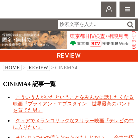
REVIEW
HOME
>
REVIEW
> CINEMA4
CINEMA4 記事一覧
こういう人がいたということをみんなに話したくなる
映画『ブライアン・エプスタイン 世界最高のバンド
を育てた男』
クィアでメランコリックなスリラー映画『テレビの中
に入りたい』
それはいつかの僕らだったかもしれない――全力で応