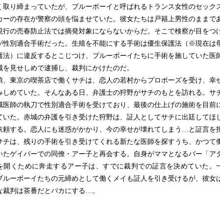
く取り締まっていたが、ブルーボーイと呼ばれるトランス女性のセック
カーの存在が警察の頭を悩ませていた。彼女たちは戸籍上男性のままで
現行の売春防止法では摘発対象にならないからだ。そこで検察が目をつ
が性別適合手術だった。生殖を不能にする手術は優生保護法（※現在は
護法）に違反するとこじつけ、ブルーボーイたちに手術を施していた医
城を見せしめで逮捕し、裁判にかけたのだ。
頃、東京の喫茶店で働くサチは、恋人の若村からプロポーズを受け、幸
みしめていた。そんなある日、弁護士の狩野がサチのもとを訪れる。サ
城医師の執刀で性別適合手術を受けており、最後の仕上げの施術を目前
ていた。赤城の弁護を引き受けた狩野は、証人としてサチに出廷してほ
依頼する。恋人にも迷惑がかかり、今の幸せが壊れてしまう…と証言を
サチは、残りの手術を引き受けてくれる新たな医師を探すうち、かつて
いたゲイバーでの同僚・アー子と再会する。自身がママとなるバー「ア
を開くために奔走するアー子は、すでに裁判での証言を決めていた。
ブルーボーイたちの元締めとして働くメイも証人を引き受けるが、彼女
な裁判は茶番だとバカにする…。