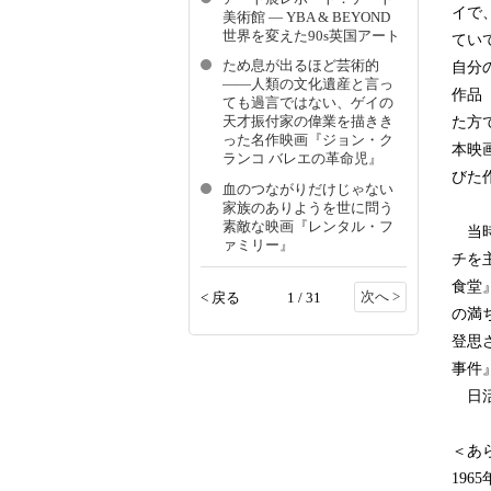
イで
美術館 ― YBA & BEYOND
世界を変えた90s英国アート
てい
ため息が出るほど芸術的
自分
――人類の文化遺産と言っ
作品
ても過言ではない、ゲイの
た方
天才振付家の偉業を描きき
った名作映画『ジョン・ク
本映
ランコ バレエの革命児』
びた
血のつながりだけじゃない
家族のありようを世に問う
素敵な映画『レンタル・フ
当時
ァミリー』
チを
食堂
次へ >
< 戻る
1 / 31
の満
登思
事件
日活
＜あ
19