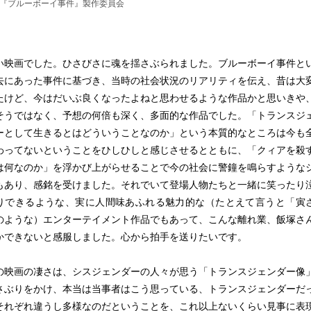
25『ブルーボーイ事件』製作委員会
映画でした。ひさびさに魂を揺さぶられました。ブルーボーイ事件と
去にあった事件に基づき、当時の社会状況のリアリティを伝え、昔は大
たけど、今はだいぶ良くなったよねと思わせるような作品かと思いきや
そうではなく、予想の何倍も深く、多面的な作品でした。「トランスジ
ーとして生きるとはどういうことなのか」という本質的なところは今も
わってないということをひしひしと感じさせるとともに、「クィアを殺
は何なのか」を浮かび上がらせることで今の社会に警鐘を鳴らすような
もあり、感銘を受けました。それでいて登場人物たちと一緒に笑ったり
りできるような、実に人間味あふれる魅力的な（たとえて言うと「寅
のような）エンターテイメント作品でもあって、こんな離れ業、飯塚さ
かできないと感服しました。心から拍手を送りたいです。
映画の凄さは、シスジェンダーの人々が思う「トランスジェンダー像
さぶりをかけ、本当は当事者はこう思っている、トランスジェンダーだ
それぞれ違うし多様なのだということを、これ以上ないくらい見事に表