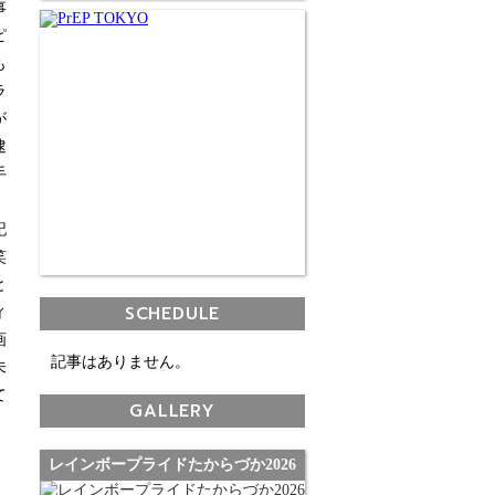
事
ピ
も
ラ
が
逮
手
記
笑
と
SCHEDULE
ィ
画
記事はありません。
未
て
GALLERY
レインボープライドたからづか2026