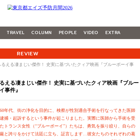
TRAVEL
COLUMN
PEOPLE
VIDEO
EXTRA
REVIEW
心ふるえる凄まじい傑作！ 史実に基づいたクィア映画『ブルーボーイ事
るえる凄まじい傑作！ 史実に基づいたクィア映画『ブルー
イ事件』
960年代、街の浄化を目的に、検察が性別適合手術を行なってきた医師
逮捕・起訴するという事件が起こりました。実際に医師から手術を受
たトランス女性（“ブルーボーイ”）たちは、勇気を振り絞り、自らの
厳と誇りをかけて法廷に立ち、証言します…彼女たちのそれぞれの葛