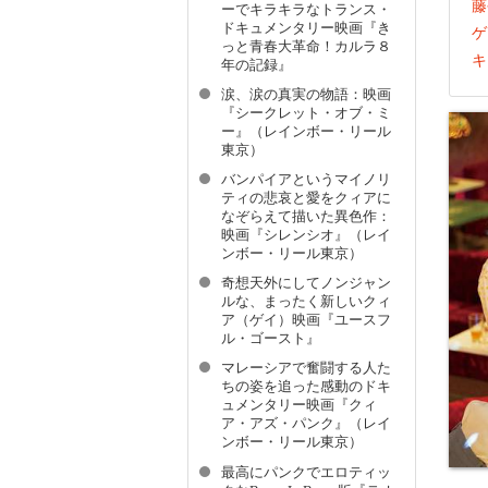
藤
ーでキラキラなトランス・
ドキュメンタリー映画『き
ゲ
っと青春大革命！カルラ８
キ
年の記録』
涙、涙の真実の物語：映画
『シークレット・オブ・ミ
ー』（レインボー・リール
東京）
バンパイアというマイノリ
ティの悲哀と愛をクィアに
なぞらえて描いた異色作：
映画『シレンシオ』（レイ
ンボー・リール東京）
奇想天外にしてノンジャン
ルな、まったく新しいクィ
ア（ゲイ）映画『ユースフ
ル・ゴースト』
マレーシアで奮闘する人た
ちの姿を追った感動のドキ
ュメンタリー映画『クィ
ア・アズ・パンク』（レイ
ンボー・リール東京）
最高にパンクでエロティッ