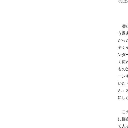
©20
凄い
う過
だっ
全く
ンダ
く変
もの
ーン
いた
ん」
にし
この
に揺
て人