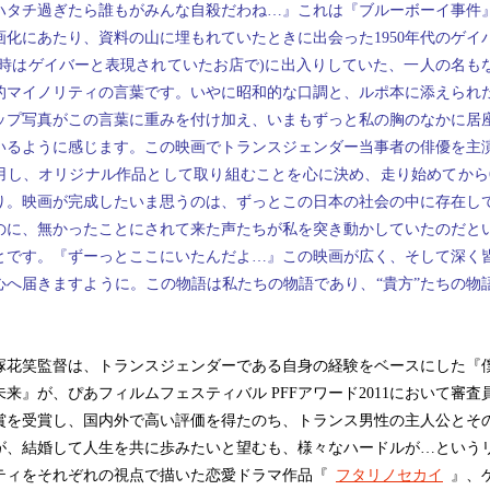
ハタチ過ぎたら誰もがみんな自殺だわね…』これは『ブルーボーイ事件
画化にあたり、資料の山に埋もれていたときに出会った1950年代のゲイ
当時はゲイバーと表現されていたお店で)に出入りしていた、一人の名も
的マイノリティの言葉です。いやに昭和的な口調と、ルポ本に添えられ
ップ写真がこの言葉に重みを付け加え、いまもずっと私の胸のなかに居
いるように感じます。この映画でトランスジェンダー当事者の俳優を主
用し、オリジナル作品として取り組むことを心に決め、走り始めてから
り。映画が完成したいま思うのは、ずっとこの日本の社会の中に存在し
のに、無かったことにされて来た声たちが私を突き動かしていたのだと
とです。『ずーっとここにいたんだよ…』この映画が広く、そして深く
心へ届きますように。この物語は私たちの物語であり、“貴方”たちの物
」
花笑監督は、トランスジェンダーである自身の経験をベースにした『
未来』が、ぴあフィルムフェスティバル PFFアワード2011において審査
賞を受賞し、国内外で高い評価を得たのち、トランス男性の主人公とそ
が、結婚して人生を共に歩みたいと望むも、様々なハードルが…という
ティをそれぞれの視点で描いた恋愛ドラマ作品『
フタリノセカイ
』、