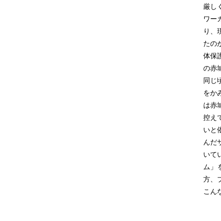
厳し
ワー
り、
たの
体保
の赤
同じ
をか
は赤
控え
いと
んだ
いて
ム」
方、
こん