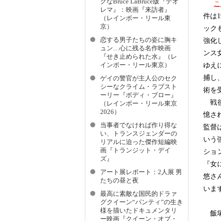
クなBruce LaBruce版『テオ
こ
レマ』：映画『来訪者』
件は
（レインボー・リール東
京）
ック
恋する男子たちの姿に胸キ
強化
ュン…心に残る名作映画
ンス
『せき止められた水』（レ
インボー・リール東京）
ゆえ
捕し
ゲイの警官が主人公のセク
シーなクライム・ラブスト
術を
ーリー『ボディ・ブロー』
戦後
（レインボー・リール東京
2026）
憶さ
当事者でなければ作り得な
監督
い、トランスジェンダーの
いう
リアルに迫った傑作短編映
画『トランジット・デイ
ショ
ズ』
『女
アート展レポート：2人展 男
悠さ
たちの昼と夜
いま
最高に素敵な国⺠的ドラァ
グクイーン“パンティ”の生き
様を描いたドキュメンタリ
飯塚
ー映画『クイーン・オブ・