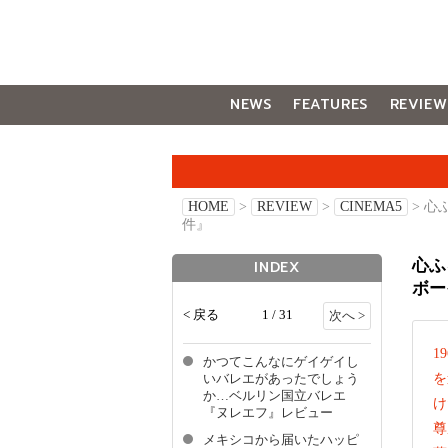
NEWS
FEATURES
REVIEW
GALLERY
HOME
>
REVIEW
>
CINEMA5
> 
件』
心ふ
INDEX
ボー
< 戻る
1 / 31
次へ >
1
かつてこんなにゲイゲイし
を
いバレエがあったでしょう
か…ベルリン国立バレエ
け
『ヌレエフ』レビュー
尊
メキシコから届いたハッピ