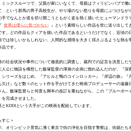
、ミックスルーツで、父親が家にいなくて、母親はフィリピンパブで働
て…という群馬の男子高校生が、やり場のない怒りを母親にぶつけなが
の手でなんとか道を切り開こうともがく姿を熱く描いたヒューマンドラ
『
世界は僕らに気づかない
』という素晴らしい作品を世に送り出して
です。どの作品もクィアを描いた作品であるというだけでなく、近頃の
画では珍しいかもしれない、人間的な感情を大きく揺さぶるような熱を
作品です。
の社会状況や事件について徹底的に調査し、裁判での証言を決意した
主人公に物語を構想した飯塚監督の渾身の企画に惚れ込んだのが、『深
』シリーズをはじめ、『アヒルと鴨のコインロッカー』『岸辺の旅』『
ち欠け』など数々のヒット作を手がけてきた映画プロデューサーの遠藤
さん。飯塚監督らと何度も脚本の改訂を重ねながら、この『ブルーボー
』を完成させました。
とKDDIという大手がこの映画を配給しています。
らすじ＞
65年、オリンピック景気に沸く東京で街の浄化を目指す警察は、街娼たち