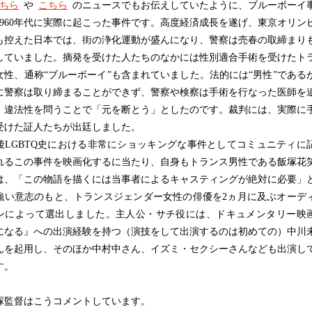
ちら
や
こちら
のニュースでもお伝えしていたように、ブルーボーイ
1960年代に実際に起こった事件です。高度経済成長を遂げ、東京オリン
も控えた日本では、街の浄化運動が盛んになり、警察は売春の取締まり
していました。摘発を受けた人たちのなかには性別適合手術を受けたト
女性、通称“ブルーボーイ”も含まれていました。法的には“男性”である
に警察は取り締まることができず、警察や検察は手術を行なった医師を
、違法性を問うことで「元を断とう」としたのです。裁判には、実際に
受けた証人たちが出廷しました。
LGBTQ史における非常にショッキングな事件としてコミュニティに
れるこの事件を映画化するに当たり、自身もトランス男性である飯塚花
は、「この物語を描くには当事者によるキャスティングが絶対に必要」
強い意志のもと、トランスジェンダー女性の俳優を2ヵ月に及ぶオーデ
ンによって選出しました。主人公・サチ役には、ドキュメンタリー映
になる』への出演経験を持つ（演技をして出演するのは初めての）中川
んを起用し、そのほか中村中さん、イズミ・セクシーさんなども出演し
す。
監督はこうコメントしています。