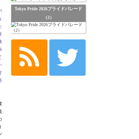
』
Tokyo Pride 2026プライドパレード
バ
（2）
な
た
座
演
6
て
い
皆
語
僕
員
の
リ
ゲ