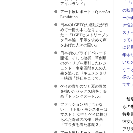
「『
アイルランド』
の映
アート展レポート：Queer Art
Exhibition
ー(
日本のLGBTQの運動史が初
き性
めて一冊の本になりまし
スナ
た：『LGBTヒストリーブッ
って
ク日本編 平等を求めて声
をあげた人々の闘い』
に起
日本初のプライドパレード
年余
開催、そして挫折…草創期
いた
のゲイリブを牽引したレジ
ェンド・南定四郎さんの人
うこ
生を追ったドキュメンタリ
様の
ー映画『熱狂をこえて』
です
ゲイの青年のひと夏の冒険
を描いたセックス絵巻：映
画『ドランクヌードル』
飯塚
ファッションだけじゃな
らの
い！ リトル・モンスターは
特別
マスト！ 女性とゲイに捧げ
られた奇跡の名作：映画
彼女
『プラダを着た悪魔２』
アリ
アート展レポート：テート