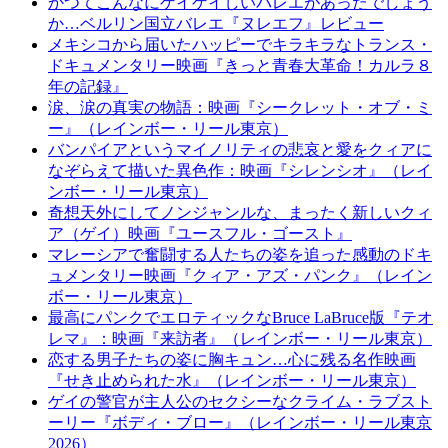
かつてこんなにゲイゲイしいバレエがあったでしょう
か…ベルリン国立バレエ『ヌレエフ』レビュー
メキシコから届いたハッピーでキラキラなトランス・
ドキュメンタリー映画『きっと青春大革命！カルラ８
年の記録』
涙、涙の真実の物語：映画『シークレット・オブ・ミ
ー』（レインボー・リール東京）
バンパイアというマイノリティの悲哀と愛をクィアに
なぞらえて描いた異色作：映画『シレンシオ』（レイ
ンボー・リール東京）
奇想天外にしてノンジャンルな、まったく新しいクィ
ア（ゲイ）映画『ユースフル・ゴースト』
マレーシアで奮闘する人たちの姿を追った感動のドキ
ュメンタリー映画『クィア・アズ・パンク』（レイン
ボー・リール東京）
最高にパンクでエロティックなBruce LaBruce版『テオ
レマ』：映画『来訪者』（レインボー・リール東京）
恋する男子たちの姿に胸キュン…心に残る名作映画
『せき止められた水』（レインボー・リール東京）
ゲイの警官が主人公のセクシーなクライム・ラブスト
ーリー『ボディ・ブロー』（レインボー・リール東京
2026）