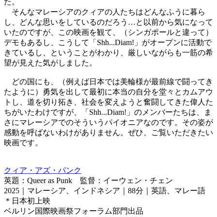
た。
そんなマレーシアのクィアの人たちはどんなふうに暮ら
し、どんな思いをしているのだろう…と以前から気になって
いたのですが、この映画を観て、（シンガポールと違って）
デモもあるし、こうして「Shh...Diam!」がオープンに活動で
きているし、ということがわかり、厳しいながらも一筋の希
望が見えた気がしました。
どの国にも、（例えば日本では美輪様が最前線で闘ってき
たように）勇気を出して最初に本当の自分を堂々とカムアウ
トし、道を切り拓き、社会を変えようと奮闘してきた偉人た
ちがいたわけですが、「Shh...Diam!」のメンバーたちは、ま
さにマレーシアでのそういうパイオニアなのです。その姿が
感動を呼ばないわけがありません。ぜひ、ご覧いただきたい
映画です。
クィア・アズ・パンク
英題：Queer as Punk 監督：イーウェン・チェン
2025｜マレーシア、インドネシア｜88分｜英語、マレー語
＊日本初上映
ベルリン国際映画祭フォーラム部門出品