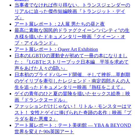
当事者でなければ作り得ない、トランスジェンダーの
リアルに迫った傑作短編映画『トランジット・デイ
ズ』
アート展レポート：2人展 男たちの昼と夜
最高に素敵な国⺠的ドラァグクイーン“パンティ”の生
き様を描いたドキュメンタリー映画『クイーン・オ
ブ・アイルランド』
アート展レポート：Queer Art Exhibition
日本のLGBTQの運動史が初めて一冊の本になりまし
た：『LGBTヒストリーブック日本編 平等を求めて
声をあげた人々の闘い』
日本初のプライドパレード開催、そして挫折…草創期
のゲイリブを牽引したレジェンド・南定四郎さんの人
生を追ったドキュメンタリー映画『熱狂をこえて』
ゲイの青年のひと夏の冒険を描いたセックス絵巻：映
画『ドランクヌードル』
ファッションだけじゃない！ リトル・モンスターはマ
スト！ 女性とゲイに捧げられた奇跡の名作：映画『プ
ラダを着た悪魔２』
アート展レポート：テート美術館 ― YBA & BEYOND
世界を変えた90s英国アート