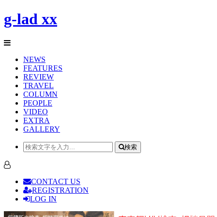
g-lad xx
NEWS
FEATURES
REVIEW
TRAVEL
COLUMN
PEOPLE
VIDEO
EXTRA
GALLERY
検索
CONTACT US
REGISTRATION
LOG IN