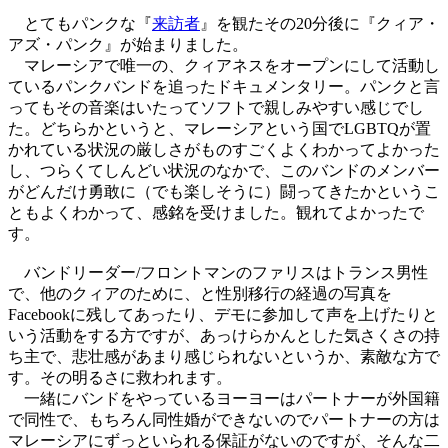
とてもパンクな『
来訪者
』を観たその20分後に『クィア・
アズ・パンク』が始まりました。
マレーシアで唯一の、クィアネスをオープンにして活動し
ているパンクバンドを追ったドキュメンタリー。パンクと言
ってもその音楽はいたってソフトで親しみやすい感じでし
た。どちらかというと、マレーシアという国でLGBTQが置
かれている状況の厳しさがものすごくよくわかってよかった
し、つらくてしんどい状況のなかで、このバンドのメンバー
がどんだけ勇敢に（でも楽しそうに）闘ってきたかというこ
ともよくわかって、感銘を受けました。観れてよかったで
す。
バンドリーダー/フロントマンのファリスはトランス男性
で、他のクィアのために、と性別移行の経過の写真を
Facebookに残してあったり、デモに参加して声を上げたりと
いう活動をする方ですが、あっけらかんとした気さくさの持
ち主で、悲壮感があまり感じられないというか、素敵な方で
す。その明るさに救われます。
一緒にバンドをやっているヨーヨーはパートナーが外国籍
で同性で、もちろん同性婚ができないのでパートナーの方は
マレーシアにずっといられる保証がないのですが、そんな二