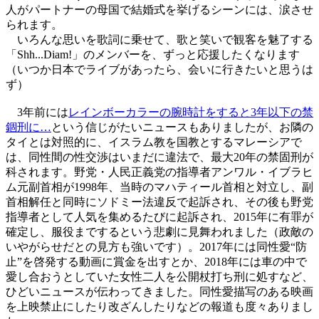
人がパートナーの母国で結婚式を挙げるシーンには、涙させ
られます。
いろんな思いを歌詞に乗せて、歌と笑いで観客を魅了する
「Shh...Diam!」のメンバーを、ずっと応援したくなります
（いつか日本でライブがあったら、会いに行きたいと思うは
ず）
3年前には
レインボーカラーの腕時計をすると3年以下の禁
錮刑に…
という信じがたいニュースもありましたが、お隣の
タイとは対照的に、イスラム教を国教とするマレーシアで
は、同性間の性交渉はいまだに違法で、最大20年の禁固刑が
科されます。野党・人民正義党の指導者アンワル・イブラヒ
ム元副首相が1998年、当時のマハティール首相と対立し、副
首相解任と同時にソドミー法違反で起訴され、その後も野党
指導者として人気を集めるたびに起訴され、2015年に有罪が
確定し、服役までするという悲劇に見舞われました（政敵の
いやがらせだとの見方も強いです）。2017年には同性愛“防
止”を啓発する動画に賞金を出すとか、2018年には車の中で
愛し合おうとしていた女性二人を公開杖打ち刑に処すなど、
ひどいニュースが伝わってきました。同性愛描写のある映画
を上映禁止にしたり改ざんしたりなどの報道も度々ありまし