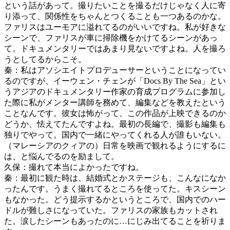
という話があって。撮りたいことを撮るだけじゃなく人に寄
り添って、関係性をちゃんとつくることも一つあるのかな。
ファリスはユーモアに溢れてるのがいいですね。私が好きな
シーンで、ファリスが車に掃除機をかけてるシーンがあっ
て。ドキュメンタリーではあまり見ないですよね。人を撮ろ
うとしてるからこそ。
秦：私はアソシエイトプロデューサーということになってい
るのですが、イーウェン・チェンが「Docs By The Sea」とい
うアジアのドキュメンタリー作家の育成プログラムに参加し
た際に私がメンター講師を務めて、編集などを教えたという
ことなんです。彼女は怖がって、この作品が上映できるのか
どうか、怯えてたんですよね。最初の長編で、撮影も編集も
独りでやって。国内で一緒にやってくれる人が誰もいない。
（マレーシアのクィアの）日常を映画で観れるようにするに
は、と悩んでるのを励まして。
久保：撮れて本当によかったですね。
秦：最初に観た時は、結婚式とかステージも、こんなになか
ったんです。うまく撮れてるところを使ってた。キスシーン
もなかった。どう提示するかというところで、国内でのハー
ドルが難しさになっていた。ファリスの家族もカットされ
た。涙したシーンもあったのに…にじみ出てることを祈りま