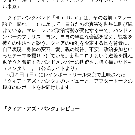
クィアパンクバンド「Shh...Diam!」は、その名前（マレー
語で「黙れ！」）に反して、自分たちの真実を世界に叫び続
けている。マレーシアの政治情勢が変化する中で、バンドメ
ンバーのファリス、ヨン、ヨヨの率直な会話を捉え、観客を
彼らの生活へと誘う。クィアの権利を否定する国を背景に、
自己表現、身体の変容、愛、親の期待、不安、政治参加とい
ったテーマを掘り下げている。新型コロナという逆境を跳ね
返そうと奮闘するバンドメンバーの軌跡を力強く描いたドキ
ュメンタリー。（公式サイトより）
6月21日（日）にレインボー・リール東京で上映された
『クィア・アズ・パンク』のレビューと、アフタートークの
模様のレポートをお届けします。
『クィア・アズ・パンク』レビュー