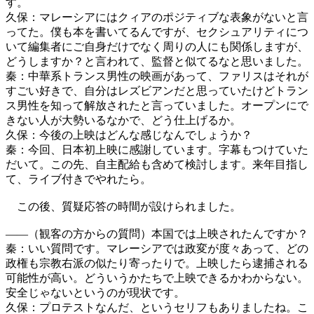
す。
久保：マレーシアにはクィアのポジティブな表象がないと言
ってた。僕も本を書いてるんですが、セクシュアリティにつ
いて編集者にご自身だけでなく周りの人にも関係しますが、
どうしますか？と言われて、監督と似てるなと思いました。
秦：中華系トランス男性の映画があって、ファリスはそれが
すごい好きで、自分はレズビアンだと思っていたけどトラン
ス男性を知って解放されたと言っていました。オープンにで
きない人が大勢いるなかで、どう仕上げるか。
久保：今後の上映はどんな感じなんでしょうか？
秦：今回、日本初上映に感謝しています。字幕もつけていた
だいて。この先、自主配給も含めて検討します。来年目指し
て、ライブ付きでやれたら。
この後、質疑応答の時間が設けられました。
――（観客の方からの質問）本国では上映されたんですか？
秦：いい質問です。マレーシアでは政変が度々あって、どの
政権も宗教右派の似たり寄ったりで。上映したら逮捕される
可能性が高い。どういうかたちで上映できるかわからない。
安全じゃないというのが現状です。
久保：プロテストなんだ、というセリフもありましたね。こ