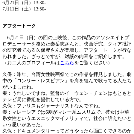
6月21日（日）13:30-
7月11日（土）13:50-
アフタートーク
6月21日（日）の回の上映後、この作品のアソシエイトプ
ロデューサーを務めた秦岳志さんと、映画研究、クィア批評
の研究者である久保豊さんが登壇し、アフタートークが行な
われました。ざっとですが、対談の内容をご紹介します。
（お二人のプロフィールは
こちら
をご覧ください）
久保：昨年、台湾女性映画祭でこの作品を拝見しました。劇
中の「ロンリー・レズビアン」を肩を組んで歌ってる人たち
がいましたね。
秦：うれしいですね。監督のイーウェン・チェンはもともと
テレビ局に番組を提供している方で。
久保：ファリスもジャーナリストなんですね。
秦：マレーシアでは6割がマレー系ムスリムで、彼女は中華
系女性というエスニックマイノリティで。社会に訴えたいと
いう思いがあった。
久保：ドキュメンタリーってどうやったら面白くできるのか