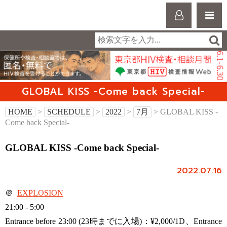
GLOBAL KISS -Come back Special-
HOME
>
SCHEDULE
>
2022
>
7月
> GLOBAL KISS -
Come back Special-
GLOBAL KISS -Come back Special-
2022.07.16
＠
EXPLOSION
21:00 - 5:00
Entrance before 23:00 (23時までに入場)：¥2,000/1D、Entrance