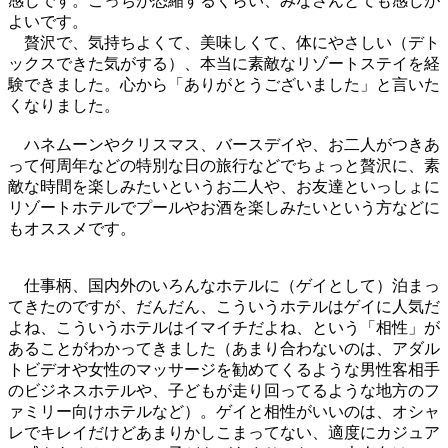
感じです。こっちが恐縮するくらい、みなさんとても感じが
よいです。
贅沢で、気持ちよくて、美味しくて、体にやさしい（デト
ックスできた気がする）、本当に素敵なリゾートステイを経
験できました。心から「ありがとうございました」と言いた
くなりました。
ハネムーンやクリスマス、バースデイや、お二人がつきあ
って何周年などの特別な日の旅行などでちょっと贅沢に、素
敵な時間を楽しみたいというお二人や、お友達といっしょに
リゾートホテルでプールやお酒を楽しみたいという方などに
もオススメです。
仕事柄、国内外のいろんなホテルに（ゲイとして）泊まっ
てきたのですが、だんだん、こういうホテルはゲイに人気だ
よね、こういうホテルはイマイチだよね、という「相性」が
あることがわかってきました（あまり合わないのは、アダル
トビデオや女性のマッサージを勧めてくるような男性客相手
のビジネスホテルや、子どもが走り回ってるような地方のフ
ァミリー向けホテルなど）。ゲイと相性がいいのは、オシャ
レでキレイだけどあまりかしこまってない、適度にカジュア