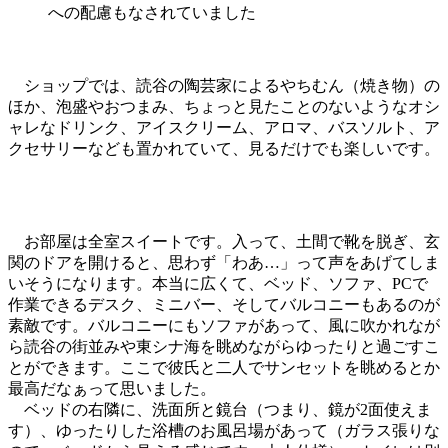
への配慮もなされていました
ショップでは、読谷の陶芸家によるやちむん（焼き物）の
ほか、泡盛やおつまみ、ちょっと見たことのないようなオシ
ャレなドリンク、アイスクリーム、アロマ、バスソルト、ア
クセサリーなども置かれていて、見るだけでも楽しいです。
お部屋は全室スイートです。入って、土間で靴を脱ぎ、玄
関のドアを開けると、思わず「わあ…」って声をあげてしま
いそうになります。本当に広くて、ベッド、ソファ、PCで
作業できるデスク、ミニバー、そしてバルコニーもあるのが
素敵です。バルコニーにもソファがあって、風に吹かれなが
ら読谷の街並みや東シナ海を眺めながらゆったりと過ごすこ
とができます。ここで彼氏と二人でサンセットを眺めるとか
最高だなぁって思いました。
ベッドの右隣に、洗面所と鏡台（つまり、鏡が2面使えま
す）、ゆったりした浴槽のお風呂場があって（ガラス張りな