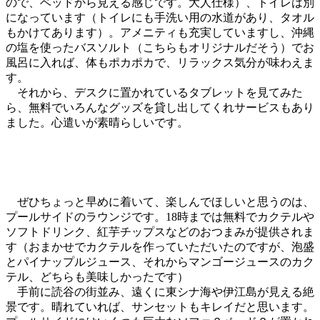
ので、ベッドから見える感じです。大人仕様）、トイレは別
になっています（トイレにも手洗い用の水道があり、タオル
もかけてあります）。アメニティも充実していますし、沖縄
の塩を使ったバスソルト（こちらもオリジナルだそう）でお
風呂に入れば、体もポカポカで、リラックス気分が味わえま
す。
それから、デスクに置かれているタブレットを見てみた
ら、無料でいろんなグッズを貸し出してくれサービスもあり
ました。心遣いが素晴らしいです。
ぜひちょっと早めに着いて、楽しんでほしいと思うのは、
プールサイドのラウンジです。18時までは無料でカクテルや
ソフトドリンク、紅芋チップスなどのおつまみが提供されま
す（おまかせでカクテルを作っていただいたのですが、泡盛
とパイナップルジュース、それからマンゴージュースのカク
テル、どちらも美味しかったです）
手前に読谷の街並み、遠くに東シナ海や伊江島が見える絶
景です。晴れていれば、サンセットもキレイだと思います。