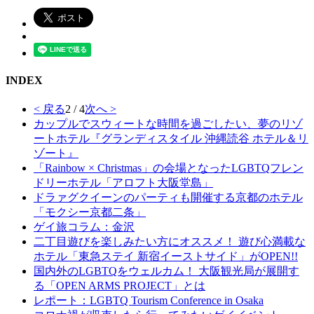
INDEX
< 戻る
2 / 4
次へ >
カップルでスウィートな時間を過ごしたい、夢のリゾ
ートホテル『グランディスタイル 沖縄読谷 ホテル＆リ
ゾート』
「Rainbow × Christmas」の会場となったLGBTQフレン
ドリーホテル「アロフト大阪堂島」
ドラァグクイーンのパーティも開催する京都のホテル
「モクシー京都二条」
ゲイ旅コラム：金沢
二丁目遊びを楽しみたい方にオススメ！ 遊び心満載な
ホテル「東急ステイ 新宿イーストサイド」がOPEN!!
国内外のLGBTQをウェルカム！ 大阪観光局が展開す
る「OPEN ARMS PROJECT」とは
レポート：LGBTQ Tourism Conference in Osaka