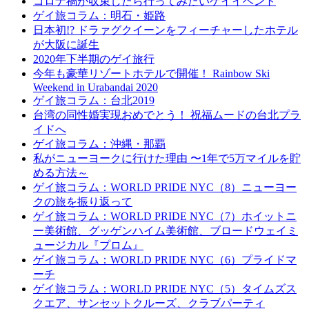
コロナ禍が収束したら行ってみたいゲイイベント
ゲイ旅コラム：明石・姫路
日本初!? ドラァグクイーンをフィーチャーしたホテル
が大阪に誕生
2020年下半期のゲイ旅行
今年も豪華リゾートホテルで開催！ Rainbow Ski
Weekend in Urabandai 2020
ゲイ旅コラム：台北2019
台湾の同性婚実現おめでとう！ 祝福ムードの台北プラ
イドへ
ゲイ旅コラム：沖縄・那覇
私がニューヨークに行けた理由 〜1年で5万マイルを貯
める方法～
ゲイ旅コラム：WORLD PRIDE NYC（8）ニューヨー
クの旅を振り返って
ゲイ旅コラム：WORLD PRIDE NYC（7）ホイットニ
ー美術館、グッゲンハイム美術館、ブロードウェイミ
ュージカル『プロム』
ゲイ旅コラム：WORLD PRIDE NYC（6）プライドマ
ーチ
ゲイ旅コラム：WORLD PRIDE NYC（5）タイムズス
クエア、サンセットクルーズ、クラブパーティ