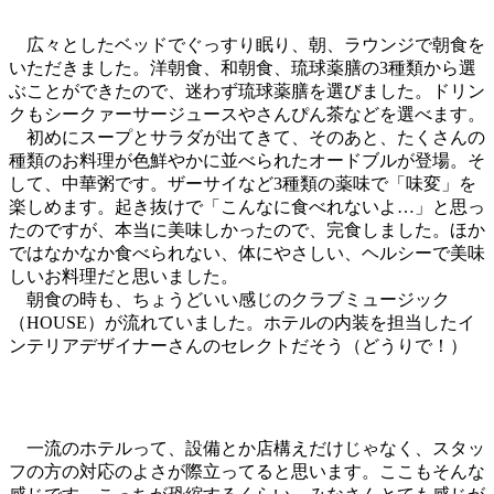
広々としたベッドでぐっすり眠り、朝、ラウンジで朝食を
いただきました。洋朝食、和朝食、琉球薬膳の3種類から選
ぶことができたので、迷わず琉球薬膳を選びました。ドリン
クもシークァーサージュースやさんぴん茶などを選べます。
初めにスープとサラダが出てきて、そのあと、たくさんの
種類のお料理が色鮮やかに並べられたオードブルが登場。そ
して、中華粥です。ザーサイなど3種類の薬味で「味変」を
楽しめます。起き抜けで「こんなに食べれないよ…」と思っ
たのですが、本当に美味しかったので、完食しました。ほか
ではなかなか食べられない、体にやさしい、ヘルシーで美味
しいお料理だと思いました。
朝食の時も、ちょうどいい感じのクラブミュージック
（HOUSE）が流れていました。ホテルの内装を担当したイ
ンテリアデザイナーさんのセレクトだそう（どうりで！）
一流のホテルって、設備とか店構えだけじゃなく、スタッ
フの方の対応のよさが際立ってると思います。ここもそんな