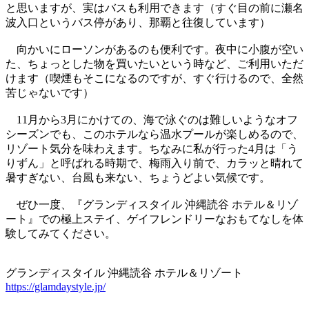
と思いますが、実はバスも利用できます（すぐ目の前に瀬名
波入口というバス停があり、那覇と往復しています）
向かいにローソンがあるのも便利です。夜中に小腹が空い
た、ちょっとした物を買いたいという時など、ご利用いただ
けます（喫煙もそこになるのですが、すぐ行けるので、全然
苦じゃないです）
11月から3月にかけての、海で泳ぐのは難しいようなオフ
シーズンでも、このホテルなら温水プールが楽しめるので、
リゾート気分を味わえます。ちなみに私が行った4月は「う
りずん」と呼ばれる時期で、梅雨入り前で、カラッと晴れて
暑すぎない、台風も来ない、ちょうどよい気候です。
ぜひ一度、『グランディスタイル 沖縄読谷 ホテル＆リゾ
ート』での極上ステイ、ゲイフレンドリーなおもてなしを体
験してみてください。
グランディスタイル 沖縄読谷 ホテル＆リゾート
https://glamdaystyle.jp/