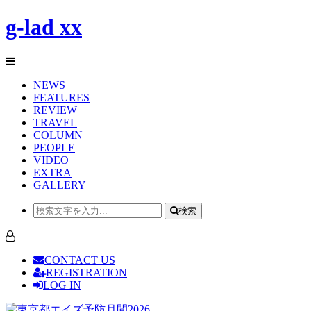
g-lad xx
NEWS
FEATURES
REVIEW
TRAVEL
COLUMN
PEOPLE
VIDEO
EXTRA
GALLERY
検索
CONTACT US
REGISTRATION
LOG IN