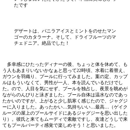
たです
デザートは、バニラアイスとミントをのせたマン
ゴーのカタラーナ。そして、ドライフルーツのマ
チェドニア。絶品でした！
多幸感にひたったディナーの後、ちょっと体を休めて、も
う人もあまりいないかなぁと思って22時頃、水着に着替え、
ガウンを羽織り、プールに行ってみました。案の定、カップ
ルはもういなくて、男性が一人、本を読んでいるだけでし
た。ので、人目を気にせず、プールを独占し、夜景を眺めが
ながらのんびりと泳ぎました。プール自体は温水なのであっ
たかいのですが、上がると少し肌寒く感じたので、ジャグジ
ーに入りました。あったかい…気持ちいい…最高…（ゲイク
ルーズの屋上のプールサイドにあるジャグジーを思い出した
り）。彼氏と来てもムーディで素敵ですし、友達どうしで来
てもプールパーティ感覚で楽しめそう！と思いました。