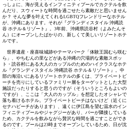
っしょに、海が見えるインフィニティプールでカクテルを飲
んだり、スウィートな時間を過ごせたら素敵だと思いません
か？ そんな夢を叶えてくれるLGBTQフレンドリーなホテル
が、沖縄にあります。それが『グランディスタイル 沖縄読
谷 ホテル＆リゾート』。3年前、沖縄県読谷村（よみたんそ
ん）にオープンしたばかりの、新しくて美しいリゾートホテ
ルです。
世界遺産・座喜味城跡やテーマパーク「体験王国むら咲む
ら」、やちむんの里などがある沖縄の穴場的な素敵スポッ
ト・読谷村にある大人のカップルのためのハイクラスなホテ
ル『グランディスタイル 沖縄読谷 ホテル＆リゾート』。中
部の海沿いにあるリゾートホテルの多くは、プライベートビ
ーチを売りにしているファミリー層をターゲットとした大型
施設だったりすると思うのですが（そういうところもよいの
ですが）、ここは「大人のカップル」を想定したオシャレで
落ち着けるホテル。プライベートビーチはないけど（近くに
セナハビーチがあります）、遠くに伊江島を望む温水のイン
フィニティプールやジャグジーがあり、バーが隣接している
ため、カクテルを飲みながら贅沢な時間を過ごすことができ
るのです。プールは23時までオープンしているため、日が沈