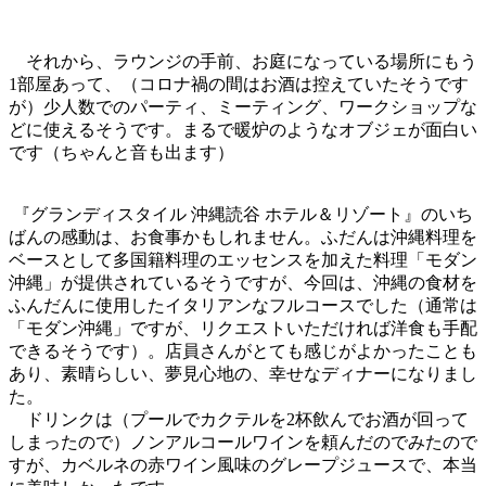
それから、ラウンジの手前、お庭になっている場所にもう
1部屋あって、（コロナ禍の間はお酒は控えていたそうです
が）少人数でのパーティ、ミーティング、ワークショップな
どに使えるそうです。まるで暖炉のようなオブジェが面白い
です（ちゃんと音も出ます）
『グランディスタイル 沖縄読谷 ホテル＆リゾート』のいち
ばんの感動は、お食事かもしれません。ふだんは沖縄料理を
ベースとして多国籍料理のエッセンスを加えた料理「モダン
沖縄」が提供されているそうですが、今回は、沖縄の食材を
ふんだんに使用したイタリアンなフルコースでした（通常は
「モダン沖縄」ですが、リクエストいただければ洋食も手配
できるそうです）。店員さんがとても感じがよかったことも
あり、素晴らしい、夢見心地の、幸せなディナーになりまし
た。
ドリンクは（プールでカクテルを2杯飲んでお酒が回って
しまったので）ノンアルコールワインを頼んだのでみたので
すが、カベルネの赤ワイン風味のグレープジュースで、本当