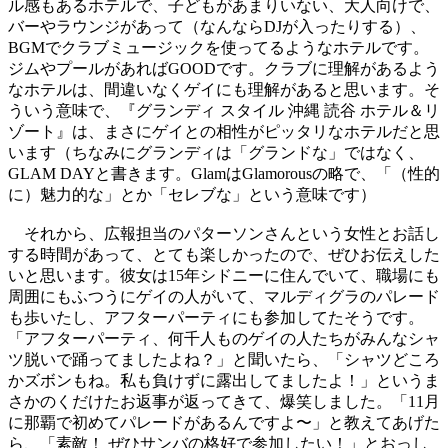
ル感もあるホテルで、子どもがあまりいない、大人向けで、
バーやラウンジがあって（なんならDJが入ったりする）、
BGMでクラブミュージックを使ってるようなホテルです。
ジムやプールがあればGOODです。クラブに理解があるよう
なホテルは、間違いなくゲイにも理解があると思います。そ
ういう意味で、『グランディ スタイル 沖縄 読谷 ホテル＆リ
ゾート』は、まさにゲイとの相性がピッタリなホテルだと思
います（ちなみにグランディは「グランドな」ではなく、
GLAM DAYと書きます。GlamはGlamorousの略で、「（性的
に）魅力的な」とか「セレブな」という意味です）
それから、広報担当のパターソンさんという女性とお話し
する時間があって、とても楽しかったので、ぜひお伝えした
いと思います。彼女は15年シドニーに住んでいて、職場にも
周囲にもふつうにゲイの人がいて、マルディグラのパレード
も歩いたし、アフターパーティにも参加してたそうです。
「アフターパーティ、何千人ものゲイの人たちがみんなシャ
ツ脱いで踊ってましたよね？」と聞いたら、「シャツどころ
かズボンもね。私も負けずに露出してましたよ！」というま
さかのくだけたお返事が返ってきて、爆笑しました。「11月
に那覇で初めてパレードがあるんですよ〜」と教えてあげた
ら、「素敵！ ぜひサンバの格好で参加したい！」とおっし