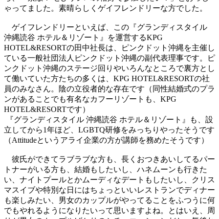
ゃってました。素晴らしくゲイフレンドリーな方でした。
ゲイフレンドリーといえば、この『グランディスタイル
沖縄読谷 ホテル＆リゾート』を運営するKPG
HOTEL&RESORTの田中社長は、ピンクドット沖縄を主催し
ている一般社団法人ピンクドット沖縄の副代表理事です。ピ
ンクドット沖縄のステージ回りやいろんなところで裏方とし
て働いていた方たちの多くは、KPG HOTEL&RESORTの社
員のみなさん。陰の立役者的な存在です（同性結婚式のプラ
ンがあることでも有名なカフーリゾートも、KPG
HOTEL&RESORTです）
『グランディスタイル 沖縄読谷 ホテル＆リゾート』も、設
立してから1年ほど、LGBTQ研修をみっちりやったそうです
（Attitudeというアライ企業の方が講師を務めたそうです）
彼氏ができてラブラブな方も、長くおつきあいしてるパー
トナーがいる方も、結婚もしたいし、ハネムーンも行きた
い、ナイトプールとかムーディなデートもしたいし、クリス
マスイブや特別な日にはちょっといいレストランでディナー
も楽しみたい、男女のカップルがやってることをふつうに何
でもやれるようになりたいって思いますよね。とはいえ、周