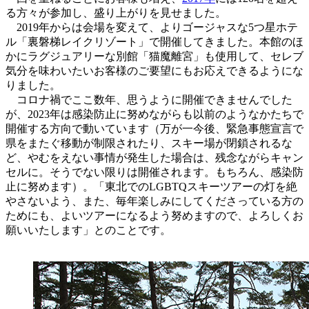
る方々が参加し、盛り上がりを見せました。
2019年からは会場を変えて、よりゴージャスな5つ星ホテ
ル「裏磐梯レイクリゾート」で開催してきました。本館のほ
かにラグジュアリーな別館「猫魔離宮」も使用して、セレブ
気分を味わいたいお客様のご要望にもお応えできるようにな
りました。
コロナ禍でここ数年、思うように開催できませんでした
が、2023年は感染防止に努めながらも以前のようなかたちで
開催する方向で動いています（万が一今後、緊急事態宣言で
県をまたぐ移動が制限されたり、スキー場が閉鎖されるな
ど、やむをえない事情が発生した場合は、残念ながらキャン
セルに。そうでない限りは開催されます。もちろん、感染防
止に努めます）。「東北でのLGBTQスキーツアーの灯を絶
やさないよう、また、毎年楽しみにしてくださっている方の
ためにも、よいツアーになるよう努めますので、よろしくお
願いいたします」とのことです。