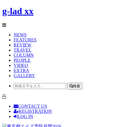
g-lad xx
NEWS
FEATURES
REVIEW
TRAVEL
COLUMN
PEOPLE
VIDEO
EXTRA
GALLERY
検索
CONTACT US
REGISTRATION
LOG IN