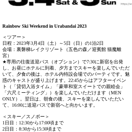
Rainbow Ski Weekend in Urabandai 2023
＜ツアー＞
日程：2023年3月4日（土）～5日（日）の1泊2日
会場：裏磐梯レイクリゾート（五色の森／迎賓館 猫魔離
宮）
★専用の往復送迎バス（オプション）で7:30に新宿を出発
し、お昼にホテルに到着、夕方までスキーを楽しんでいただ
いて、夕食の後は、ホテル内特設会場でのパーティです。魅
惑のキャストが盛り上げます。22:45からはアフターイベン
ト（「貸切入浴タイム」「豪華和室スイートでの親睦会」
「六尺ミーティング」）を楽しんでいただけます（MEN
ONLY）。翌日は、朝食の後、スキーを楽しんでいただい
て、16:00に送迎バスで新宿へと向かいます。
＜スキー／スノボー＞
1日目：12:30から17:00頃まで
2日目：8:30から15:30頃まで