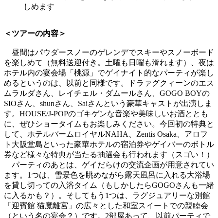
しめます
＜ツアーの内容＞
昼間はパウダースノーのゲレンデでスキーやスノーボード
を楽しめて（無料送迎付き。土曜も日曜も滑れます）、夜は
ホテル内の宴会場「桃源」でゲイナイト的なパーティが楽し
めるというのは、以前と同様です。ドラァグクィーンのエス
ムラルダさん、レイチェル・ダムールさん、GOGO BOYの
SIOさん、shunさん、Saiさんという豪華キャストが出演しま
す。HOUSE/J-POPのゴキゲンな音楽や美味しいお酒ととも
に、ぜひショータイムもお楽しみください。今回初の特典と
して、ホテルパームロイヤルNAHA、Zentis Osaka、アロフ
ト大阪堂島といった豪華ホテルの宿泊券やゲイバーのボトル
券など様々な特典が当たる抽選会も行われます（スゴい！）
パーティのあとは、ゲイだらけの交流企画が用意されてい
ます。1つは、雪景色を眺めながら露天風呂に入れる大浴場
を貸し切っての入浴タイム（もしかしたらGOGOさんも一緒
に入るかも？）。そしてもう1つは、ラグジュアリーな別館
「迎賓館 猫魔離宮」の広々とした和室スイートでの親睦会
（という名の宴会？）です。2部屋あって、以前パーティで