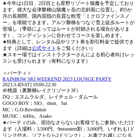
★今年は1日目、2日目とも星野リゾート猫魔を予定しており
ます。雄大な会津磐梯山猫魔ヶ岳の北斜面に位置し、約5か
月の長期間、国内屈指の良質な粉雪「ミクロファインスノ
ー」を堪能できます。アルツ磐梯をつなぐ雪上徒歩ルートが
登場し（季節によってはルートが封鎖される場合がありま
す）、コンディションに合わせてコースを楽しめます。
★特典として、レンタル品やリフト券を割引料金で提供でき
ます（詳細は
公式サイト
をご覧ください）
★スキー場ではインストラクターさんによる初心者向けレッ
スンも受けられます（有料になります）
＜パーティ＞
RAINBOW SKI WEEKEND 2023 LOUNGE PARTY
2023.3.4[SAT] 19:00-22:30
＠桃源（裏磐梯レイクリゾート3F）
DQ：エスムラルダ、レイチェル・ダムール
GOGO BOY：SIO、shun、Sai
MC：G.O.Revolution
MUSIC：toHru、Asako
★パーティのみ、宿泊なさらないお客様でもご参加いただけ
ます（入場料：3,500円、9monsters割：3,000円、いずれも1ド
リンク付き。ソフトなら2ドリンク）。お車でお越しになる