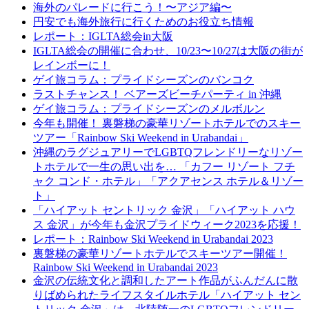
海外のパレードに行こう！〜アジア編〜
円安でも海外旅行に行くためのお役立ち情報
レポート：IGLTA総会in大阪
IGLTA総会の開催に合わせ、10/23〜10/27は大阪の街が
レインボーに！
ゲイ旅コラム：プライドシーズンのバンコク
ラストチャンス！ ベアーズビーチパーティ in 沖縄
ゲイ旅コラム：プライドシーズンのメルボルン
今年も開催！ 裏磐梯の豪華リゾートホテルでのスキー
ツアー「Rainbow Ski Weekend in Urabandai」
沖縄のラグジュアリーでLGBTQフレンドリーなリゾー
トホテルで一生の思い出を… 「カフー リゾート フチ
ャク コンド・ホテル」「アクアセンス ホテル＆リゾー
ト」
「ハイアット セントリック 金沢」「ハイアット ハウ
ス 金沢」が今年も金沢プライドウィーク2023を応援！
レポート：Rainbow Ski Weekend in Urabandai 2023
裏磐梯の豪華リゾートホテルでスキーツアー開催！
Rainbow Ski Weekend in Urabandai 2023
金沢の伝統文化と調和したアート作品がふんだんに散
りばめられたライフスタイルホテル「ハイアット セン