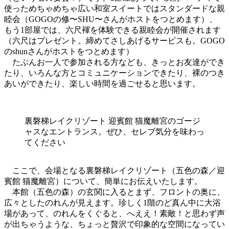
使っためちゃめちゃ広い和室スイートではスタンダードな親
睦会（GOGOの修〜SHU〜さんがホストをつとめます）、
もう1部屋では、六尺褌を体験できる親睦会が開催されます
（六尺はプレゼント。締めてさしあげるサービスも。GOGO
のshunさんがホストをつとめます）
たぶんお一人で参加される方なども、きっとお友達ができ
たり、いろんな方とコミュニケーションできたり、裸のつき
あいができたり、楽しい時間を過ごせると思います。
裏磐梯レイクリゾート 迎賓館 猫魔離宮のゴージ
ャスなエントランス。ぜひ、セレブ気分を味わっ
てください
ここで、会場となる裏磐梯レイクリゾート（五色の森／迎
賓館 猫魔離宮）について、簡単にお伝えいたします。
本館（五色の森）の玄関に入るとまず、フロントの奥に、
広々としたのれんが見えます。珍しく1階のど真ん中に大浴
場があって、のれんをくぐると、へええ！素敵！と思わず声
が出ちゃうような、ちょっと贅沢で印象的な空間になってい