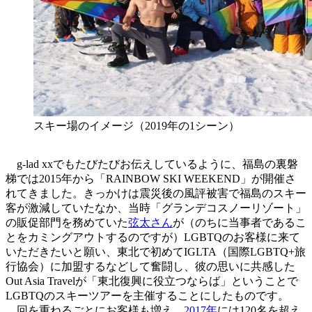
スキー場のイメージ（2019年の1シーン）
g-lad xxでもたびたびお伝えしているように、福島の裏磐
梯では2015年から「RAINBOW SKI WEEKEND」が開催さ
れてきました。きっかけは震災後の風評被害で福島のスキー
客が激減していたなか、当時「グランデコスノーリゾート」
の販促部門を務めていた
弦太さん
が（のちに当事者であるこ
とをカミングアウトするのですが）LGBTQのお客様に来て
いただきたいと願い、東北で初めてIGLTA（国際LGBTQ+旅
行協会）に加盟するなどして奮闘し、彼の思いに共感した
Out Asia Travelが「東北復興に役立つならば」ということで
LGBTQのスキーツアーを主催することにしたものです。
回を重ねるごとにお客様も増え、
2017年
には120名を超え