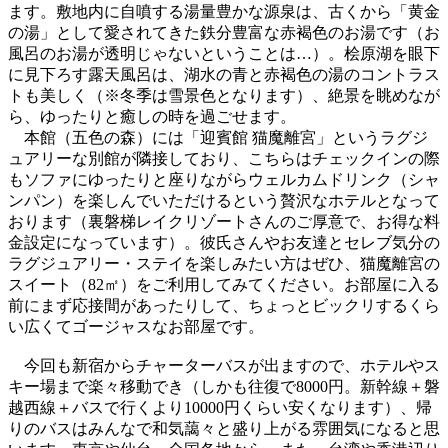
ます。敷地内に自噴する湯量豊かな源泉は、古くから「黄金
の湯」として愛されてきた鉄分豊富な赤褐色のお湯です（お
風呂のお湯が透明じゃないということは…）。桧原湖を眼下
に見下ろす露天風呂は、湖水の青と赤褐色の湯のコントラス
トも美しく（※冬季は雪景色となります）、絶景を眺めなが
ら、ゆったりと癒しの時を過ごせます。
本館（五色の森）には「迎賓館 猫魔離宮」というラグジ
ュアリーな別館が隣接しており、こちらはチェックインの際
もソファにゆったりと座りながらウェルカムドリンク（シャ
ンパン）を楽しんでいただけるという贅沢なホテルとなって
おります（裏磐梯レイクリゾートさんのご厚意で、お得な料
金設定になっています）。彼氏さんやお友達とセレブ気分の
ラグジュアリー・ステイを楽しみたい方はぜひ、猫魔離宮の
スイート（82㎡）をご利用してみてください。お部屋に入る
前にまず応接間があったりして、ちょっとビックリするくら
い広くてゴージャスなお部屋です。
今回も新宿からチャーターバスが出ますので、ホテルやス
キー場まで楽々移動でき（しかも往復で8000円。新幹線＋磐
越西線＋バスで行くより10000円くらい安くなります）、帰
りのバスはみんなで和気藹々と盛り上がる雰囲気になると思