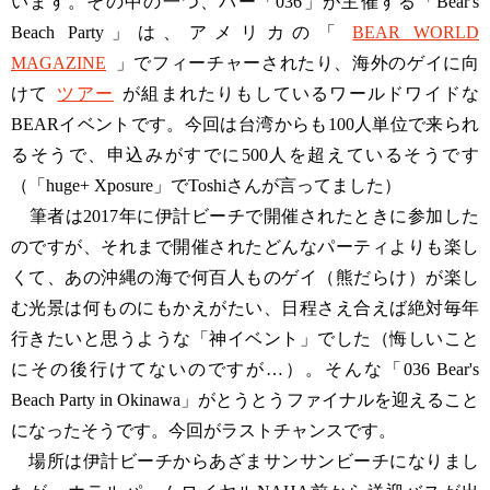
います。その中の一つ、バー「036」が主催する「Bear's
Beach Party」は、アメリカの「
BEAR WORLD
MAGAZINE
」でフィーチャーされたり、海外のゲイに向
けて
ツアー
が組まれたりもしているワールドワイドな
BEARイベントです。今回は台湾からも100人単位で来られ
るそうで、申込みがすでに500人を超えているそうです
（「huge+ Xposure」でToshiさんが言ってました）
筆者は2017年に伊計ビーチで開催されたときに参加した
のですが、それまで開催されたどんなパーティよりも楽し
くて、あの沖縄の海で何百人ものゲイ（熊だらけ）が楽し
む光景は何ものにもかえがたい、日程さえ合えば絶対毎年
行きたいと思うような「神イベント」でした（悔しいこと
にその後行けてないのですが…）。そんな「036 Bear's
Beach Party in Okinawa」がとうとうファイナルを迎えること
になったそうです。今回がラストチャンスです。
場所は伊計ビーチからあざまサンサンビーチになりまし