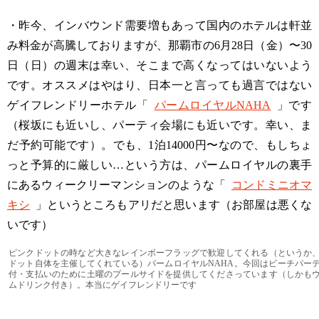
・昨今、インバウンド需要増もあって国内のホテルは軒並
み料金が高騰しておりますが、那覇市の6月28日（金）〜30
日（日）の週末は幸い、そこまで高くなってはいないよう
です。オススメはやはり、日本一と言っても過言ではない
ゲイフレンドリーホテル「
パームロイヤルNAHA
」です
（桜坂にも近いし、パーティ会場にも近いです。幸い、ま
だ予約可能です）。でも、1泊14000円〜なので、もしちょ
っと予算的に厳しい…という方は、パームロイヤルの裏手
にあるウィークリーマンションのような「
コンドミニオマ
キシ
」というところもアリだと思います（お部屋は悪くな
いです）
ピンクドットの時など大きなレインボーフラッグで歓迎してくれる（というか
ドット自体を主催してくれている）パームロイヤルNAHA。今回はビーチパー
付・支払いのために土曜のプールサイドを提供してくださっています（しかも
ムドリンク付き）。本当にゲイフレンドリーです