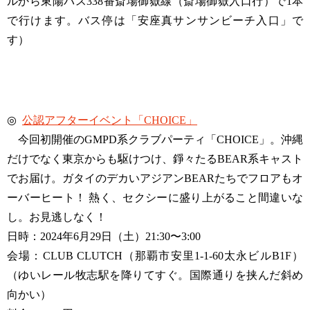
ルから東陽バス338番斎場御嶽線（斎場御嶽入口行）で1本
で行けます。バス停は「安座真サンサンビーチ入口」で
す）
◎
公認アフターイベント「CHOICE」
今回初開催のGMPD系クラブパーティ「CHOICE」。沖縄
だけでなく東京からも駆けつけ、錚々たるBEAR系キャスト
でお届け。ガタイのデカいアジアンBEARたちでフロアもオ
ーバーヒート！ 熱く、セクシーに盛り上がること間違いな
し。お見逃しなく！
日時：2024年6月29日（土）21:30〜3:00
会場：CLUB CLUTCH（那覇市安里1-1-60太永ビルB1F）
（ゆいレール牧志駅を降りてすぐ。国際通りを挟んだ斜め
向かい）