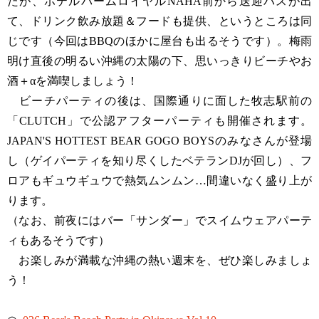
たが、ホテルパームロイヤルNAHA前から送迎バスが出
て、ドリンク飲み放題＆フードも提供、というところは同
じです（今回はBBQのほかに屋台も出るそうです）。梅雨
明け直後の明るい沖縄の太陽の下、思いっきりビーチやお
酒＋αを満喫しましょう！
ビーチパーティの後は、国際通りに面した牧志駅前の
「CLUTCH」で公認アフターパーティも開催されます。
JAPAN'S HOTTEST BEAR GOGO BOYSのみなさんが登場
し（ゲイパーティを知り尽くしたベテランDJが回し）、フ
ロアもギュウギュウで熱気ムンムン…間違いなく盛り上が
ります。
（なお、前夜にはバー「サンダー」でスイムウェアパーテ
ィもあるそうです）
お楽しみが満載な沖縄の熱い週末を、ぜひ楽しみましょ
う！