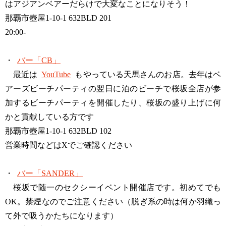
はアジアンベアーだらけで大変なことになりそう！
那覇市壺屋1-10-1 632BLD 201
20:00-
・
バー「CB」
最近は
YouTube
もやっている天馬さんのお店。去年はベ
アーズビーチパーティの翌日に泊のビーチで桜坂全店が参
加するビーチパーティを開催したり、桜坂の盛り上げに何
かと貢献している方です
那覇市壺屋1-10-1 632BLD 102
営業時間などはXでご確認ください
・
バー「SANDER」
桜坂で随一のセクシーイベント開催店です。初めてでも
OK。禁煙なのでご注意ください（脱ぎ系の時は何か羽織っ
て外で吸うかたちになります）