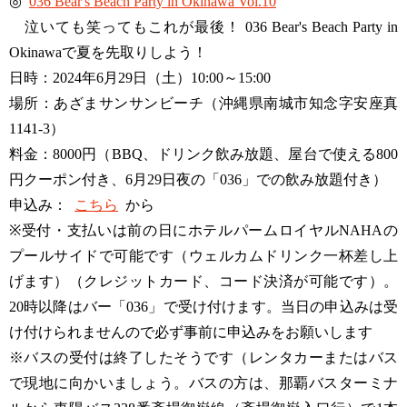
◎
036 Bear's Beach Party in Okinawa Vol.10
泣いても笑ってもこれが最後！ 036 Bear's Beach Party in
Okinawaで夏を先取りしよう！
日時：2024年6月29日（土）10:00～15:00
場所：あざまサンサンビーチ（沖縄県南城市知念字安座真
1141-3）
料金：8000円（BBQ、ドリンク飲み放題、屋台で使える800
円クーポン付き、6月29日夜の「036」での飲み放題付き）
申込み：
こちら
から
※受付・支払いは前の日にホテルパームロイヤルNAHAの
プールサイドで可能です（ウェルカムドリンク一杯差し上
げます）（クレジットカード、コード決済が可能です）。
20時以降はバー「036」で受け付けます。当日の申込みは受
け付けられませんので必ず事前に申込みをお願いします
※バスの受付は終了したそうです（レンタカーまたはバス
で現地に向かいましょう。バスの方は、那覇バスターミナ