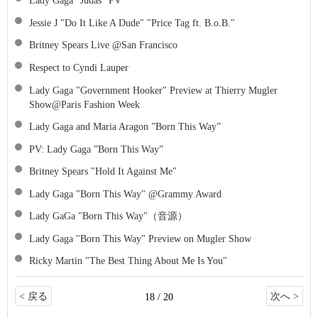
Lady Gaga "Judas" PV
Jessie J "Do It Like A Dude" "Price Tag ft. B.o.B."
Britney Spears Live @San Francisco
Respect to Cyndi Lauper
Lady Gaga "Government Hooker" Preview at Thierry Mugler
Show@Paris Fashion Week
‪Lady Gaga and Maria Aragon ”Born This Way‬”
‪PV: Lady Gaga ‬”‪Born This Way‬”
Britney Spears "Hold It Against Me"
Lady Gaga "Born This Way" @Grammy Award
‪Lady GaGa ‬"‪Born This Way‬"（音源）
Lady Gaga "Born This Way" Preview on Mugler Show
Ricky Martin "‪The Best Thing About Me Is You‬"
< 戻る
次へ >
18 / 20