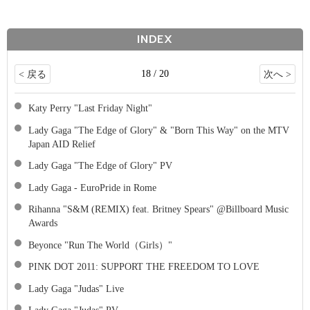
INDEX
18 / 20
< 戻る
次へ >
Katy Perry "Last Friday Night"
Lady Gaga "The Edge of Glory" & "Born This Way" on the MTV
Japan AID Relief
Lady Gaga "The Edge of Glory" PV
Lady Gaga - EuroPride in Rome
Rihanna "S&M (REMIX) feat. Britney Spears" @Billboard Music
Awards
Beyonce "Run The World（Girls）"
PINK DOT 2011: SUPPORT THE FREEDOM TO LOVE
Lady Gaga "Judas" Live