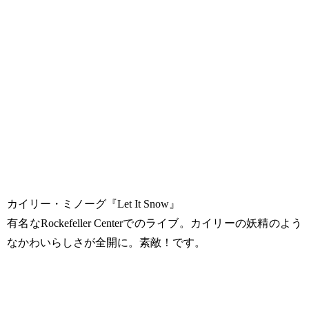
カイリー・ミノーグ『‪Let It Snow‬』
有名な‪Rockefeller Center‬でのライブ。カイリーの妖精のよう
なかわいらしさが全開に。素敵！です。