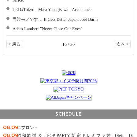
TEDxTokyo - Masa Yanagisawa - Acceptance
号泣モノです… It Gets Better Japan: Joel Burns
Adam Lambert "Never Close Our Eyes"
< 戻る
次へ >
16 / 20
SCHEDULE
08.09
エプロン＋
08.09
昭和歌謡 & J-POP PARTY 新宿ドレミファ丼 -Digital DJ