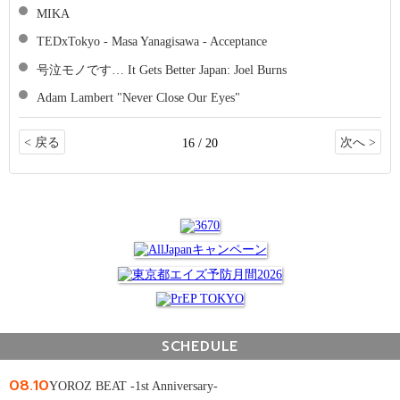
MIKA
TEDxTokyo - Masa Yanagisawa - Acceptance
号泣モノです… It Gets Better Japan: Joel Burns
Adam Lambert "Never Close Our Eyes"
< 戻る
次へ >
16 / 20
SCHEDULE
08.10
YOROZ BEAT -1st Anniversary-