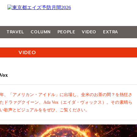
TRAVEL
COLUMN
PEOPLE
VIDEO
EXTRA
VIDEO
Vox
年、「アメリカン・アイドル」に出場し、全米のお茶の間？を熱狂さ
たドラァグクイーン、Ada Vox（エイダ・ヴォックス）。その素晴ら
い歌声とビジュアルををぜひ、ご覧ください。