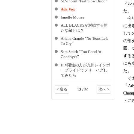
St.Vincent "Fast Slow Disco"
ドル
Ada Vox
た。
Janelle Monae
今年
ALL BLACKSが対戦する新
に出
たな敵とは？
して
Ariana Grande "No Tears Left
の部
To Cry"
回、
Sam Smith “Too Good At
する
Goodbyes”
にも
HIV陽性の方が九州レインボ
ープライドでフリーハグし
た。
てみたら
それ
『Ad
< 戻る
次へ >
13 / 20
Cha
トに