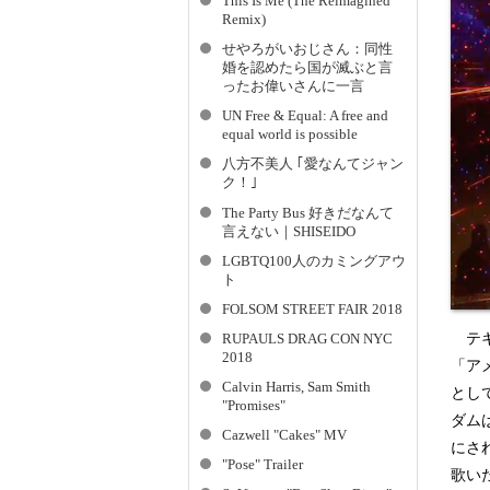
This Is Me (The Reimagined
Remix)
せやろがいおじさん：同性
婚を認めたら国が滅ぶと言
ったお偉いさんに一言
UN Free & Equal: A free and
equal world is possible
八方不美人 ｢愛なんてジャン
ク！｣
The Party Bus 好きだなんて
言えない｜SHISEIDO
LGBTQ100人のカミングアウ
ト
FOLSOM STREET FAIR 2018
テキ
RUPAULS DRAG CON NYC
2018
「ア
Calvin Harris, Sam Smith
とし
"Promises"
ダム
Cazwell "Cakes" MV
にさ
"Pose" Trailer
歌い