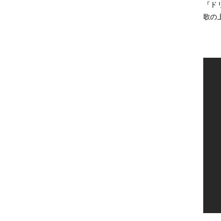
『ドリ
歌の