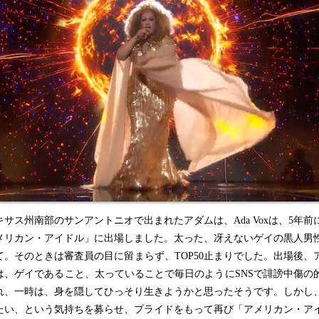
サス州南部のサンアントニオで出まれたアダムは、Ada Voxは、5年前
メリカン・アイドル」に出場しました。太った、冴えないゲイの黒人男
て。そのときは審査員の目に留まらず、TOP50止まりでした。出場後、
は、ゲイであること、太っていることで毎日のようにSNSで誹謗中傷の
れ、一時は、身を隠してひっそり生きようかと思ったそうです。しかし
たい、という気持ちを募らせ、プライドをもって再び「アメリカン・ア