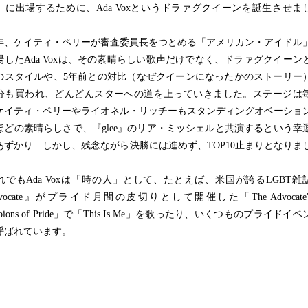
」に出場するために、Ada Voxというドラァグクイーンを誕生させま
、ケイティ・ペリーが審査委員長をつとめる「アメリカン・アイドル
場したAda Voxは、その素晴らしい歌声だけでなく、ドラァグクイーン
のスタイルや、5年前との対比（なぜクイーンになったかのストーリー
分も買われ、どんどんスターへの道を上っていきました。ステージは
ケイティ・ペリーやライオネル・リッチーもスタンディングオベーショ
ほどの素晴らしさで、『glee』のリア・ミッシェルと共演するという幸
あずかり…しかし、残念ながら決勝には進めず、TOP10止まりとなりま
でもAda Voxは「時の人」として、たとえば、米国が誇るLGBT雑
vocate』がプライド月間の皮切りとして開催した「The Advocate'
mpions of Pride」で「This Is Me」を歌ったり、いくつものプライドイベ
呼ばれています。