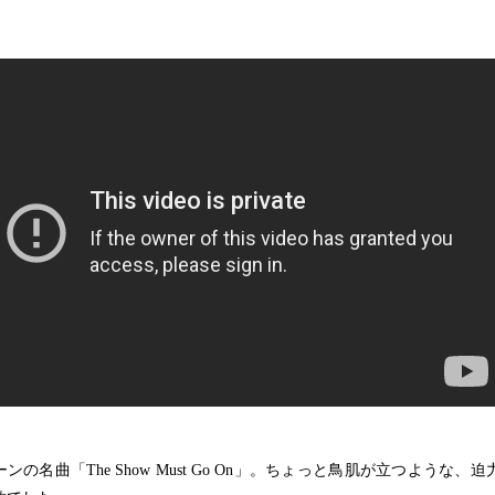
ンの名曲「The Show Must Go On」。ちょっと鳥肌が立つような、迫