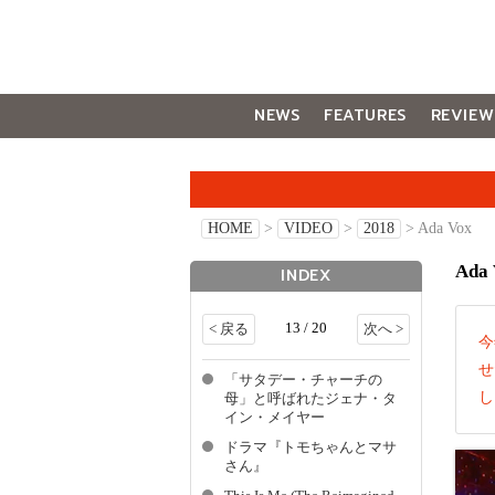
NEWS
FEATURES
REVIEW
GALLERY
HOME
>
VIDEO
>
2018
> Ada Vox
Ada 
INDEX
13 / 20
< 戻る
次へ >
今
せ
「サタデー・チャーチの
し
母」と呼ばれたジェナ・タ
イン・メイヤー
ドラマ『トモちゃんとマサ
さん』