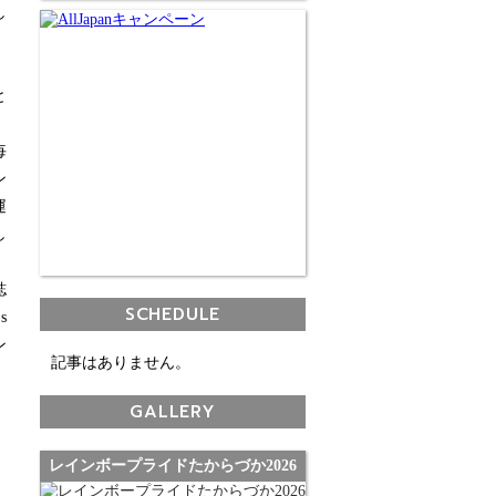
し
」
と
）
毎
ン
運
し
誌
SCHEDULE
s
ン
記事はありません。
GALLERY
レインボープライドたからづか2026