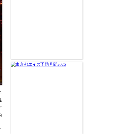
に
性
ア
的
、
イ