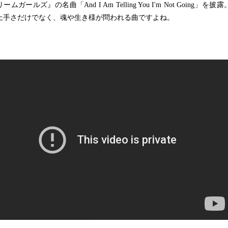
ームガールズ』の名曲「And I Am Telling You I'm Not Going」を披露
上手さだけでなく、魂や生き様が問われる曲ですよね。