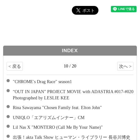
INDEX
10 / 20
< 戻る
次へ >
"CHROME's Drag Race" season1
“OUT IN JAPAN” PROJECT MOVIE with ADASTRIA #017​-#020​
Photographed by LESLIE KEE
Rina Sawayama "Chosen Family feat. Elton John"
UNIQLO「エアリズムインナー」CM
Lil Nas X "MONTERO (Call Me By Your Name)"
出張！akta Talk Show ヒューマン・ライブラリー 長谷川博史