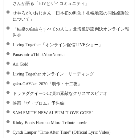
さんが語る「HIVとゲイコミュニティ」
せやろがいおじさん「日本初の判決！札幌地裁の同性婚訴訟
について」
「結婚の自由をすべての人に」北海道訴訟判決オンライン報
告会
Living Together「オンライン配信LIVEショー」
Panasonic #ThinkYourNormal​
Ari Gold
Living Together オンライン・リーディング
gaku-GAY-kai 2020『贋作・十二夜』
ドラァグクイーン出演の素敵なクリスマスビデオ
映画『ザ・プロム』予告編
SAM SMITH NEW ALBUM "LOVE GOES"
Kinky Boots Haruma Miura Tribute movie
Cyndi Lauper "Time After Time" (Official Lyric Video)