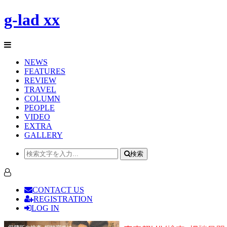
g-lad xx
NEWS
FEATURES
REVIEW
TRAVEL
COLUMN
PEOPLE
VIDEO
EXTRA
GALLERY
検索
CONTACT US
REGISTRATION
LOG IN