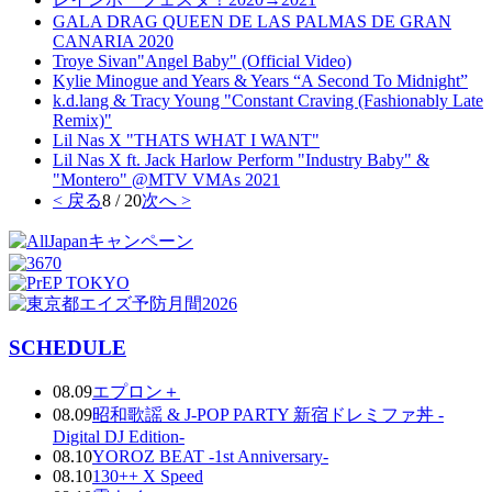
GALA DRAG QUEEN DE LAS PALMAS DE GRAN
CANARIA 2020
Troye Sivan"Angel Baby" (Official Video)
Kylie Minogue and Years & Years “A Second To Midnight”
k.d.lang & Tracy Young "Constant Craving (Fashionably Late
Remix)"
Lil Nas X "THATS WHAT I WANT"
Lil Nas X ft. Jack Harlow Perform "Industry Baby" &
"Montero" @MTV VMAs 2021
< 戻る
8 / 20
次へ >
SCHEDULE
08.09
エプロン＋
08.09
昭和歌謡 & J-POP PARTY 新宿ドレミファ丼 -
Digital DJ Edition-
08.10
YOROZ BEAT -1st Anniversary-
08.10
130++ X Speed