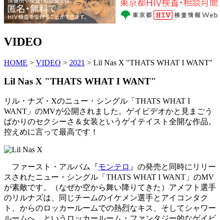
VIDEO
HOME
>
VIDEO
>
2021
> Lil Nas X "THATS WHAT I WANT"
Lil Nas X "THATS WHAT I WANT"
リル・ナズ・Xのニュー・シングル「THATS WHAT I
WANT」のMVが公開されました。ゲイビデオかと見まごう
ばかりのセクシーさ＆女装というゲイテイスト全開な作品。
控えめに言って最高です！
ファースト・アルバム『
モンテロ
』の発売と同時にリリー
スされたニュー・シングル「THATS WHAT I WANT」のMV
が素敵です。（なぜか空から舞い降りてきた）アメフト選手
のリルナズは、同じチームのイケメン選手とアイコンタク
ト、からのロッカールームでの熱烈なキス、そしてシャワー
ルームへ…というロッカールーム・ファンタジー的なゲイビ