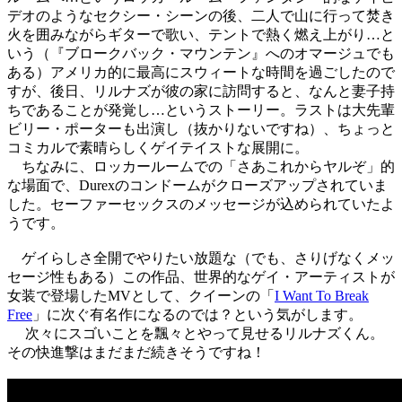
デオのようなセクシー・シーンの後、二人で山に行って焚き
火を囲みながらギターで歌い、テントで熱く燃え上がり…と
いう（『ブロークバック・マウンテン』へのオマージュでも
ある）アメリカ的に最高にスウィートな時間を過ごしたので
すが、後日、リルナズが彼の家に訪問すると、なんと妻子持
ちであることが発覚し…というストーリー。ラストは大先輩
ビリー・ポーターも出演し（抜かりないですね）、ちょっと
コミカルで素晴らしくゲイテイストな展開に。
ちなみに、ロッカールームでの「さあこれからヤルぞ」的
な場面で、Durexのコンドームがクローズアップされていま
した。セーファーセックスのメッセージが込められていたよ
うです。
ゲイらしさ全開でやりたい放題な（でも、さりげなくメッ
セージ性もある）この作品、世界的なゲイ・アーティストが
女装で登場したMVとして、クイーンの「
I Want To Break
Free
」に次ぐ有名作になるのでは？という気がします。
次々にスゴいことを飄々とやって見せるリルナズくん。
その快進撃はまだまだ続きそうですね！