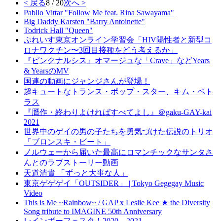
< 戻る
8 / 20
次へ >
Pabllo Vittar "Follow Me feat. Rina Sawayama"
Big Daddy Karsten "Barry Antoinette"
Todrick Hall "Queen"
ぷれいす東京オンライン学習会「HIV陽性者と新型コ
ロナワクチン〜3回目接種をどう考えるか」
『ピンクナルシス』オマージュな「Crave」などYears
& YearsのMV
国連の動画にジャンジさんが登場！
超キュートなトランス・ポップ・スター、キム・ペト
ラス
『贋作・終わりよければすべてよし』＠gaku-GAY-kai
2021
世界中のゲイの男の子たちを勇気づけた伝説のトリオ
「ブロンスキ・ビート」
ノルウェーから届いた最高にロマンチックなサンタさ
んとのラブストーリー動画
天道清貴 「ずっと大事な人」
東京ゲゲゲイ「OUTSIDER」 | Tokyo Gegegay Music
Video
This is Me ~Rainbow~ / GAP x Leslie Kee ★ the Diversity
Song tribute to IMAGINE 50th Anniversary
レインボーフェスタ！2020→2021