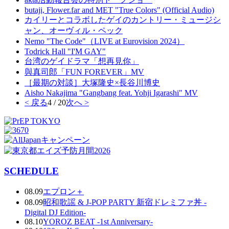
butaji, Flower.far and MET "True Colors" (Official Audio)
カイリーとコラボしたゲイのカントリー・ミュージシ
ャン、オーヴィル・ペック
Nemo "The Code"（LIVE at Eurovision 2024）
Todrick Hall "I'M GAY"
台湾のゲイドラマ「想再見你」
與真司郎「FUN FOREVER」MV
［最期の対談］大塚隆史×長谷川博史
Aisho Nakajima "Gangbang feat. Yohji Igarashi" MV
< 戻る
4 / 20
次へ >
SCHEDULE
08.09
エプロン＋
08.09
昭和歌謡 & J-POP PARTY 新宿ドレミファ丼 -
Digital DJ Edition-
08.10
YOROZ BEAT -1st Anniversary-