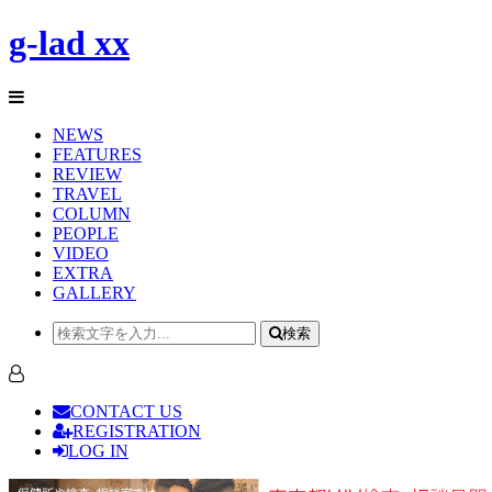
g-lad xx
NEWS
FEATURES
REVIEW
TRAVEL
COLUMN
PEOPLE
VIDEO
EXTRA
GALLERY
検索
CONTACT US
REGISTRATION
LOG IN