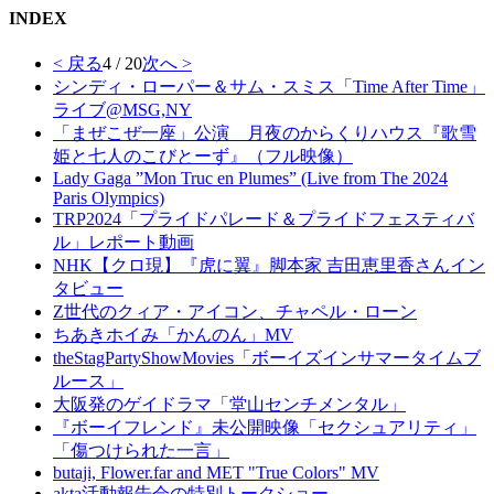
INDEX
< 戻る
4 / 20
次へ >
シンディ・ローパー＆サム・スミス「Time After Time」
ライブ@MSG,NY
「まぜこぜ一座」公演 月夜のからくりハウス『歌雪
姫と七人のこびとーず』（フル映像）
Lady Gaga ”Mon Truc en Plumes” (Live from The 2024
Paris Olympics)
TRP2024「プライドパレード＆プライドフェスティバ
ル」レポート動画
NHK【クロ現】『虎に翼』脚本家 吉田恵里香さんイン
タビュー
Z世代のクィア・アイコン、チャペル・ローン
ちあきホイみ「かんのん」MV
theStagPartyShowMovies「ボーイズインサマータイムブ
ルース」
大阪発のゲイドラマ「堂山センチメンタル」
『ボーイフレンド』未公開映像「セクシュアリティ」
「傷つけられた一言」
butaji, Flower.far and MET "True Colors" MV
akta活動報告会の特別トークショー