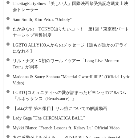
TheStagPartyShow『美しい人』国際映画祭受賞記念凱旋上映
会トレーラー
Sam Smith, Kim Petras "Unholy"
たかみなの TOKYO知りたいコト！ 第1回「東京都パート
ナーシップ宣誓制度」
LGBTQ ALLY100人からのメッセージ【誰もが誰かのアライ
になれる】
リル・ナズ・X初のワールドツアー「Long Live Montero
Tour」が開幕
Madonna & Saucy Santana "Material Gworrllllllll!" (Official Lyric
Video)
LGBTQコミュニティへの愛が詰まったビヨンセのアルバム
『ルネッサンス（Renaissance）』
【akta大学 第20限目】サル痘についての解説動画
Lady Gaga ”The CHROMATICA BALL”
Mykki Blanco "French Lessons ft. Kelsey Lu" Official Video
あの感動がよみがえる――RUSHCRUISE presents Special