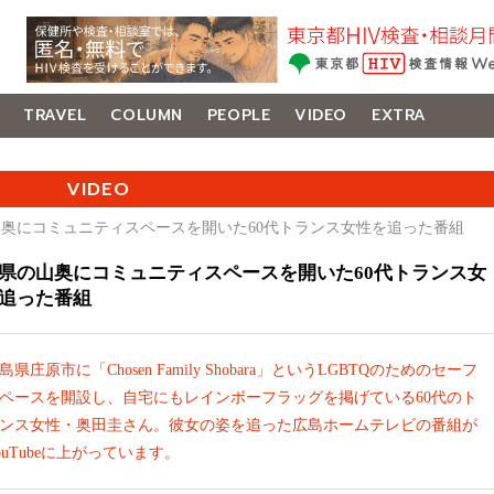
TRAVEL
COLUMN
PEOPLE
VIDEO
EXTRA
VIDEO
山奥にコミュニティスペースを開いた60代トランス女性を追った番組
県の山奥にコミュニティスペースを開いた60代トランス女
追った番組
島県庄原市に「Chosen Family Shobara」というLGBTQのためのセーフ
ペースを開設し、自宅にもレインボーフラッグを掲げている60代のト
ンス女性・奥田圭さん。彼女の姿を追った広島ホームテレビの番組が
ouTubeに上がっています。