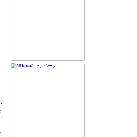
い
る
で
と