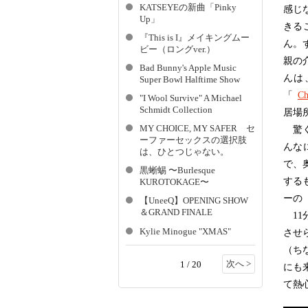
KATSEYEの新曲「Pinky
感じ
Up」
きる
『This is I』メイキングムー
ん。
ビー（ロングver.）
親の
Bad Bunny's Apple Music
んは
Super Bowl Halftime Show
「
Ch
"I Wool Survive" A Michael
Schmidt Collection
居場
MY CHOICE, MY SAFER セ
驚く
ーファーセックスの選択肢
んな
は、ひとつじゃない。
で、
黒蜥蜴 〜Burlesque
する
KUROTOKAGE〜
ーの
【UneeQ】OPENING SHOW
＆GRAND FINALE
11
Kylie Minogue "XMAS"
させ
（ち
次へ >
1 / 20
にも
て熱