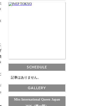
生
さ
。
さ
、
、
こ
げ
徴
ラ
SCHEDULE
に
記事はありません。
ド
GALLERY
っ
Miss International Queen Japan