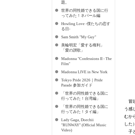
題。
世界の同性婚できる国に行
ってみた！ネパール編
Howling Love -僕たちの恋す
る日-
Sam Smith "My Guy"
美輪明宏「愛する権利」
「愛の讃歌」
Madonna "Confessions II - The
Film"
Madonna LIVE in New York
Tokyo Pride 2026｜Pride
Parade 参加ガイド
「世界の同性婚できる国に
行ってみた！台湾編」
冒頭
「世界の同性婚できる国に
う感
行ってみた！タイ編」
むか
Lady Gaga, Doechii
した
"RUNWAY" (Official Music
Video)
子ど