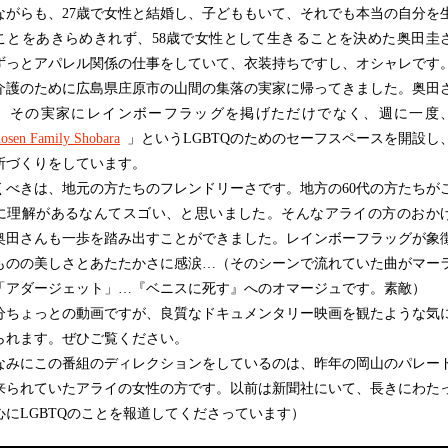
ながらも、27歳で女性と結婚し、子どももいて、それでも本当の自分を
ことをあきらめきれず、58歳で女性として生きることを決めた奥田圭
ずっとアパレル関係の仕事をしていて、衣装持ちですし、オシャレです
介護のために広島県庄原市の山間の集落の実家に帰ってきました。奥田
、その実家にレインボーフラッグを掲げただけでなく、週に一度
osen Family Shobara
」というLGBTQのためのセーフスペースを開設し
所づくりをしています。
べきは、地元の方たちのフレンドリーさです。地方の60代の方たちが
に理解があるなんてスゴい、と思いました。そんなアライの方のおか
奥田さんも一歩を踏み出すことができました。レインボーフラッグが象
ものの美しさとあたたかさに感涙…（そのシーンで流れていた曲がマー
「アダージェット」…『ベニスに死す』へのオマージュです。素敵）
分ちょっとの動画ですが、良質なドキュメンタリー映画を観たような気
られます。ぜひご覧ください。
なみにこの番組のディレクションをしているのは、昨年の岡山のパレー
来られていたアライの女性の方です。以前は新聞社にいて、長きにわた
心にLGBTQのことを報道してくださっています）