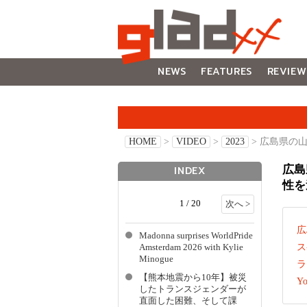
NEWS
FEATURES
REVIEW
GALLERY
HOME
>
VIDEO
>
2023
> 広島県の
広島
INDEX
性を
1 / 20
次へ >
広
Madonna surprises WorldPride
ス
Amsterdam 2026 with Kylie
Minogue
ラ
【熊本地震から10年】被災
Y
したトランスジェンダーが
直面した困難、そして課