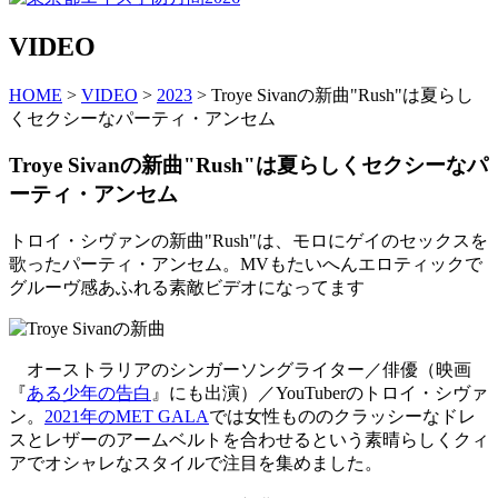
VIDEO
HOME
>
VIDEO
>
2023
> Troye Sivanの新曲"Rush"は夏らし
くセクシーなパーティ・アンセム
Troye Sivanの新曲"Rush"は夏らしくセクシーなパ
ーティ・アンセム
トロイ・シヴァンの新曲"Rush"は、モロにゲイのセックスを
歌ったパーティ・アンセム。MVもたいへんエロティックで
グルーヴ感あふれる素敵ビデオになってます
オーストラリアのシンガーソングライター／俳優（映画
『
ある少年の告白
』にも出演）／YouTuberのトロイ・シヴァ
ン。
2021年のMET GALA
では女性もののクラッシーなドレ
スとレザーのアームベルトを合わせるという素晴らしくクィ
アでオシャレなスタイルで注目を集めました。