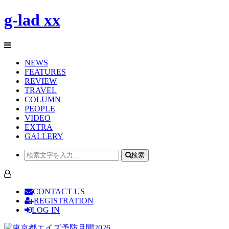
g-lad xx
NEWS
FEATURES
REVIEW
TRAVEL
COLUMN
PEOPLE
VIDEO
EXTRA
GALLERY
検索
CONTACT US
REGISTRATION
LOG IN