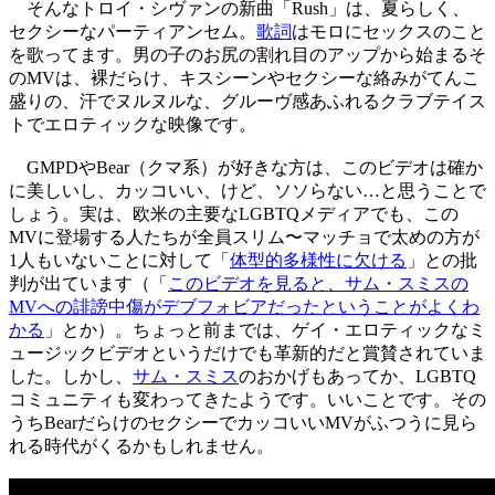
そんなトロイ・シヴァンの新曲「Rush」は、夏らしく、
セクシーなパーティアンセム。
歌詞
はモロにセックスのこと
を歌ってます。男の子のお尻の割れ目のアップから始まるそ
のMVは、裸だらけ、キスシーンやセクシーな絡みがてんこ
盛りの、汗でヌルヌルな、グルーヴ感あふれるクラブテイス
トでエロティックな映像です。
GMPDやBear（クマ系）が好きな方は、このビデオは確か
に美しいし、カッコいい、けど、ソソらない…と思うことで
しょう。実は、欧米の主要なLGBTQメディアでも、この
MVに登場する人たちが全員スリム〜マッチョで太めの方が
1人もいないことに対して「
体型的多様性に欠ける
」との批
判が出ています（「
このビデオを見ると、サム・スミスの
MVへの誹謗中傷がデブフォビアだったということがよくわ
かる
」とか）。ちょっと前までは、ゲイ・エロティックなミ
ュージックビデオというだけでも革新的だと賞賛されていま
した。しかし、
サム・スミス
のおかげもあってか、LGBTQ
コミュニティも変わってきたようです。いいことです。その
うちBearだらけのセクシーでカッコいいMVがふつうに見ら
れる時代がくるかもしれません。