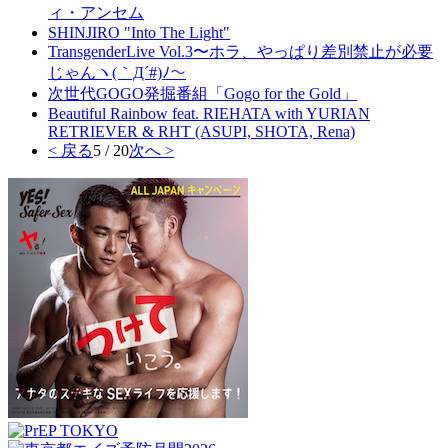
ィ・アンセム
SHINJIRO "Into The Light"
TransgenderLive Vol.3〜ホラ、やっぱり差別禁止が必要
じゃんヽ(｀Д´#)ﾉ〜
次世代GOGO発掘番組「Gogo for the Gold」
Beautiful Rainbow feat. RIEHATA with YURIAN
RETRIEVER & RHT (ASUPI, SHOTA, Rena)
< 戻る
5 / 20
次へ >