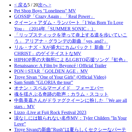
< 戻る
5 / 20
次へ >
Pet Shop Boys "Loneliness" MV
GOSSIP「Crazy Again」「Real Power」
クイーン＋アダム・ランバート「I Was Born To Love
You」（2014年「SUMMER SONIC」）
「リップスティックを塗って炎上する道を歩いていこ
う」 アリアナ・グランデの新曲「yes, and?」
リル・ナズ・Xが盛大にカムバック！ 新曲「J
CHRIST」のゲイテイストなMV
HIPHOP界の大御所によるLGBTQ応援ソング『虹色』
Renaissance: A Film by Beyoncé | Official Trailer
PON☆STAR「GOLDEN AGE」MV
Troye Sivan "One of Your Girls" (Official Video)
Sam Smith ”GLORIA the tour”
オナン・スペルマーメイド フォーエバー
魂を揺さぶる奇跡の歌声：カラム・スコット
中島美嘉さんがドラァグクイーンに扮した「We are all
stars」MV
Lizzo -Live at Fuji Rock Festival 2023
涙なしには観られない名作MV：Tyler Childers ”In Your
Love”
Troye Sivanの新曲"Rush"は夏らしくセクシーなパーテ