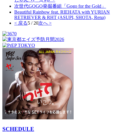
次世代GOGO発掘番組「Gogo for the Gold」
Beautiful Rainbow feat. RIEHATA with YURIAN
RETRIEVER & RHT (ASUPI, SHOTA, Rena)
< 戻る
5 / 20
次へ >
SCHEDULE