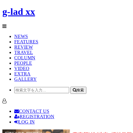
g-lad xx
NEWS
FEATURES
REVIEW
TRAVEL
COLUMN
PEOPLE
VIDEO
EXTRA
GALLERY
検索
CONTACT US
REGISTRATION
LOG IN