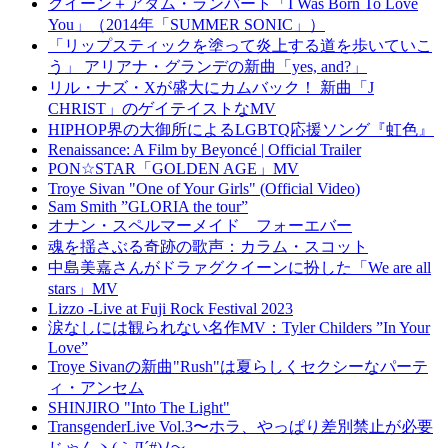
クイーン＋アダム・ランバート「I Was Born To Love
You」（2014年「SUMMER SONIC」）
「リップスティックを塗って炎上する道を歩いていこ
う」 アリアナ・グランデの新曲「yes, and?」
リル・ナズ・Xが盛大にカムバック！ 新曲「J
CHRIST」のゲイテイストなMV
HIPHOP界の大御所によるLGBTQ応援ソング『虹色』
Renaissance: A Film by Beyoncé | Official Trailer
PON☆STAR「GOLDEN AGE」MV
Troye Sivan "One of Your Girls" (Official Video)
Sam Smith ”GLORIA the tour”
オナン・スペルマーメイド フォーエバー
魂を揺さぶる奇跡の歌声：カラム・スコット
中島美嘉さんがドラァグクイーンに扮した「We are all
stars」MV
Lizzo -Live at Fuji Rock Festival 2023
涙なしには観られない名作MV：Tyler Childers ”In Your
Love”
Troye Sivanの新曲"Rush"は夏らしくセクシーなパーテ
ィ・アンセム
SHINJIRO "Into The Light"
TransgenderLive Vol.3〜ホラ、やっぱり差別禁止が必要
じゃんヽ(｀Д´#)ﾉ〜