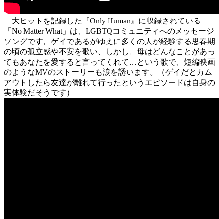
大ヒットを記録した『Only Human』に収録されている
「No Matter What」は、LGBTQコミュニティへのメッセージ
ソングです。ゲイであるがゆえに多くの人が経験する思春期
の頃の孤立感や不安を歌い、しかし、母はどんなことがあっ
てもあなたを愛すると言ってくれて…という歌で、短編映画
のようなMVのストーリーも涙を誘います。（ゲイだとカム
アウトしたら友達が離れて行ったというエピソードは自身の
実体験だそうです）