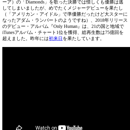
ーア）の「Diamonds」を歌った決勝では惜しくも優勝は逃
してしまいましたが、めでたくメジャーデビューを果たし
（「アメリカン・アイドル」で準優勝だったけど大スターに
なったアダム・ランバートのようですね）、2018年リリース
のデビュー・アルバム『Only Human』は、21の国と地域で
iTunesアルバム・チャート1位を獲得、総再生数は75億回を
超えました。昨年には
初来日
を果たしています。