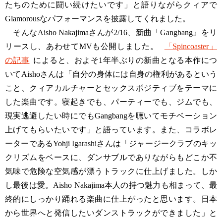
たちのために闘い続けたいです」と語りながらクィアで
Glamorousなパフォーマンスを披露してくれました。
そんなAisho Nakajimaさんが2/16、新曲「Gangbang』をリ
リースし、あわせてMVも公開しました。
「Spincoaster」
の記事
によると、およそ1年半ぶりの新曲となる本作につ
いてAishoさんは「自分の身体には自身の権利があるという
こと、クィアカルチャーとセックスポジティブをテーマに
した楽曲です。寝起きでも、パーティーでも、ジムでも、
現実逃避したい時にでもGangbangを聴いてモチベーション
上げてもらいたいです」と語っています。また、コラボレ
ーターであるYohji Igarashiさんは「ジャージークラブのキッ
クリズムをベースに、ダンサブルでありながらもどこか不
気味で危険な空気感が漂うトラックに仕上げました。しか
し最後は愛。Aisho Nakajima本人の持つ魅力も相まって、最
終的にしっかり踊れる楽曲に仕上がったと思います。日本
から世界へと発信したいダンストラックができました」と