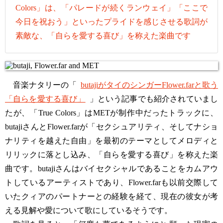
Colors」は、「パレードが続くランウェイ」「ここで
今日を祝おう」といったプライドを感じさせる歌詞が
素敵な、「自らを愛する喜び」を称えた楽曲です
音楽ナタリーの「
butajiがタイのシンガーFlower.farと歌う
「自らを愛する喜び」
」という記事でも紹介されていまし
たが、「True Colors」はMETが制作中だったトラックに、
butajiさんとFlower.farが「セクシュアリティ、そしてナショ
ナリティを越えた自由」を最初のテーマとしてメロディと
リリックに落とし込み、「自らを愛する喜び」を称えた楽
曲です。butajiさんはバイセクシャルであることをカムアウ
トしているアーティストであり、Flower.farも以前交際して
いたクィアのパートナーとの経験を経て、現在の彼女が考
える見解や愛について歌にしているそうです。