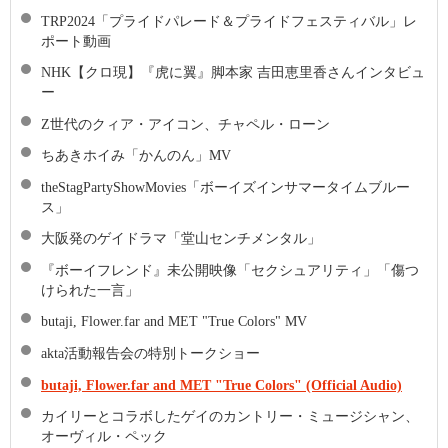
TRP2024「プライドパレード＆プライドフェスティバル」レ
ポート動画
NHK【クロ現】『虎に翼』脚本家 吉田恵里香さんインタビュ
ー
Z世代のクィア・アイコン、チャペル・ローン
ちあきホイみ「かんのん」MV
theStagPartyShowMovies「ボーイズインサマータイムブルー
ス」
大阪発のゲイドラマ「堂山センチメンタル」
『ボーイフレンド』未公開映像「セクシュアリティ」「傷つ
けられた一言」
butaji, Flower.far and MET "True Colors" MV
akta活動報告会の特別トークショー
butaji, Flower.far and MET "True Colors" (Official Audio)
カイリーとコラボしたゲイのカントリー・ミュージシャン、
オーヴィル・ペック