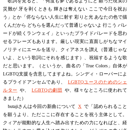
歌詞を見ると、「何度も夢であるようにと 願った現実の
災難が 牙を剥くときも 輝きは奪えない ここで今日を祝お
う」とか「侭ならない人生に射す 彩りと光 あなたの色で描
くんだから どちらを選んだって普通じゃないよ 行こう パレ
ードが続くランウェイ」といったプライドパレードを思わ
せるフレーズもあります。厳しい現実に直面しがちなマイ
ノリティにエールを送り、クィアネスを讃え（普通じゃな
いよ、という歌詞にそれを感じます）、祝福するような歌
だと思います。（というか、曲名の「True Colors」自体が
LGBTQ支援を含意してますよね。シンディ・ローパーによ
るプライドアンセムであり、
LGBTQユースのためのシェ
ルター
や、
LGBTQの劇団
や、様々なところに使われて
きました）
butajiさんは今回の新曲について
X
で「認められること
を願うより、ただここに存在することを祝う主体として。
クィアが能動的な人生へ踏み出すための力になればと、経