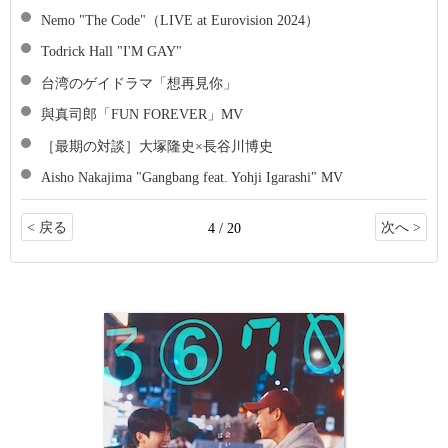
Nemo "The Code"（LIVE at Eurovision 2024）
Todrick Hall "I'M GAY"
台湾のゲイドラマ「想再見你」
與真司郎「FUN FOREVER」MV
［最期の対談］大塚隆史×長谷川博史
Aisho Nakajima "Gangbang feat. Yohji Igarashi" MV
< 戻る
次へ >
4 / 20