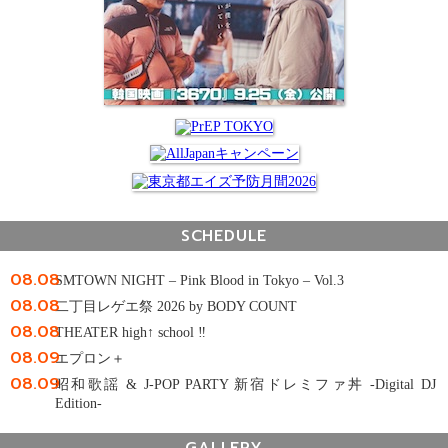
SCHEDULE
08.08
SMTOWN NIGHT – Pink Blood in Tokyo – Vol.3
08.08
二丁目レゲエ祭 2026 by BODY COUNT
08.08
THEATER high↑ school ‼
08.09
エプロン＋
08.09
昭和歌謡 & J-POP PARTY 新宿ドレミファ丼 -Digital DJ
Edition-
GALLERY