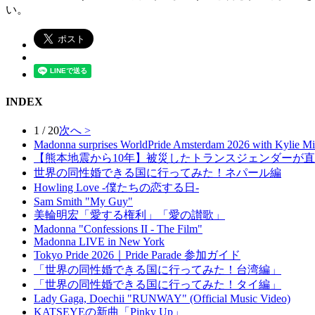
い。
INDEX
1 / 20
次へ >
Madonna surprises WorldPride Amsterdam 2026 with Kylie M
【熊本地震から10年】被災したトランスジェンダーが
世界の同性婚できる国に行ってみた！ネパール編
Howling Love -僕たちの恋する日-
Sam Smith "My Guy"
美輪明宏「愛する権利」「愛の讃歌」
Madonna "Confessions II - The Film"
Madonna LIVE in New York
Tokyo Pride 2026｜Pride Parade 参加ガイド
「世界の同性婚できる国に行ってみた！台湾編」
「世界の同性婚できる国に行ってみた！タイ編」
Lady Gaga, Doechii "RUNWAY" (Official Music Video)
KATSEYEの新曲「Pinky Up」