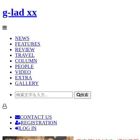
g-lad xx
NEWS
FEATURES
REVIEW
TRAVEL
COLUMN
PEOPLE
VIDEO
EXTRA
GALLERY
検索
CONTACT US
REGISTRATION
LOG IN