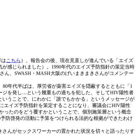
容は
こちら
）、報告会の後、現在見直しが進んでいる「エイズ
が感じられました）。1990年代のエイズ予防指針の策定当時
ん、SWASH・MASH大阪のげいまきまきさんがコメンテー
。80年代半ばは、厚労省が薬害エイズを隠蔽するとともに「1
ジを発し…という幾重もの過ちを犯した、そしてHIV陽性者
、ということで、にわかに「誰でもかかる」というメッセージが
にエイズ予防指針を策定することになり、審議会にHIV陽性
なかったのをどう覆すかということで、個別施策層という概念
の予防啓発の活動に予算をつけられる法的な根拠ができたわけ
きさんがセックスワーカーの置かれた状況を切々と語ったりす