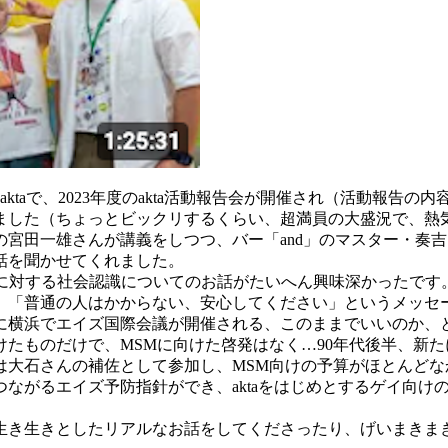
ktaで、2023年度のakta活動報告会が開催され（活動報告の内
した（ちょっとビックリするくらい、超満員の大盛況で、熱気
宮田一雄さんが講義をしつつ、バー「and」のマスター・奏吉さ
話を聞かせてくれました。
ズに対する社会認識についてのお話がたいへん興味深かったです
、「普通の人はかからない、安心してください」というメッセー
4年に横浜でエイズ国際会議が開催される、このままでいいのか
たものだけで、MSMに向けた啓発はなく…90年代後半、新た
は大石さんの補佐として参加し、MSM向けの予算がほとんど
ながるエイズ予防指針ができ、aktaをはじめとするゲイ向け
き生きとしたリアルなお話をしてくださったり、げいまきま