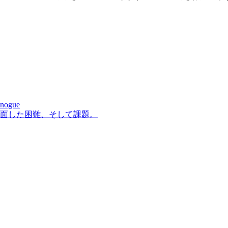
inogue
直面した困難、そして課題。