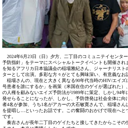
2024年6月23日（日）夕方、二丁目のコミュニテイセンターa
予防指針」をテーマにスペシャルトークイベントも開催されま
を知るアフリカ日本協議会の稲場雅紀さん、ジャーナリストの
ターとして出演。多彩な方々がとても興味深い、有意義なお
稲場さんの、現在と大きく異なる90年代当時のHIV/エイ
号患者を誰にするか」を画策（米国在住のゲイが選ばれた）
の人権を顧みないエイズ予防法が1989年に策定、しかし9
発せらることになったが、しかし、予防啓発は社会全体に向け
者4名が参加、うち1名がアカーの大石敏寛さんで、稲場さん
を提唱し…といったお話です。この奮闘のおかげで現在へとつ
です。
奏吉さんが長年二丁目のゲイたちと接してきたからこその生