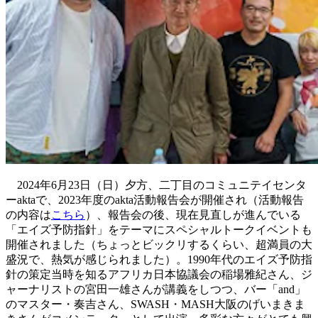
2024年6月23日（日）夕方、二丁目のコミュニテイセンタ
ーaktaで、2023年度のakta活動報告会が開催され（活動報告
の内容は
こちら
）、報告会の後、現在見直しが進んでいる
「エイズ予防指針」をテーマにスペシャルトークイベントも
開催されました（ちょっとビックリするくらい、超満員の大
盛況で、熱気が感じられました）。1990年代のエイズ予防指
針の策定当時を知るアフリカ日本協議会の稲場雅紀さん、ジ
ャーナリストの宮田一雄さんが講義をしつつ、バー「and」
のマスター・奏吉さん、SWASH・MASH大阪のげいまきま