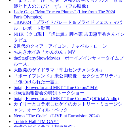
「まぜこぜ一座」公演 月夜のからくりハウス『歌雪
姫と七人のこびとーず』（フル映像）
Lady Gaga ”Mon Truc en Plumes” (Live from The 2024
Paris Olympics)
TRP2024「プライドパレード＆プライドフェスティバ
ル」レポート動画
NHK【クロ現】『虎に翼』脚本家 吉田恵里香さんイン
タビュー
Z世代のクィア・アイコン、チャペル・ローン
ちあきホイみ「かんのん」MV
theStagPartyShowMovies「ボーイズインサマータイムブ
ルース」
大阪発のゲイドラマ「堂山センチメンタル」
『ボーイフレンド』未公開映像「セクシュアリティ」
「傷つけられた一言」
butaji, Flower.far and MET "True Colors" MV
akta活動報告会の特別トークショー
butaji, Flower.far and MET "True Colors" (Official Audio)
カイリーとコラボしたゲイのカントリー・ミュージシ
ャン、オーヴィル・ペック
Nemo "The Code"（LIVE at Eurovision 2024）
Todrick Hall "I'M GAY"
台湾のゲイドラマ「想再見你」