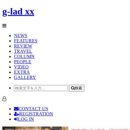
g-lad xx
NEWS
FEATURES
REVIEW
TRAVEL
COLUMN
PEOPLE
VIDEO
EXTRA
GALLERY
検索
CONTACT US
REGISTRATION
LOG IN