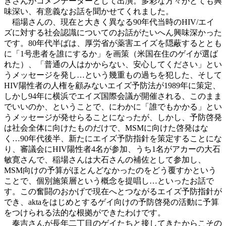
きさんがコメンテーターとして出演。多彩な方々がとても興
味深い、有意義なお話を聞かせてくれました。
稲場さんの、現在と大きく異なる90年代当時のHIV/エイ
ズに対する社会認識についてのお話がたいへん興味深かった
です。80年代半ばは、厚労省が薬害エイズを隠蔽するととも
に「1号患者を誰にするか」を画策（米国在住のゲイが選ば
れた）、「普通の人はかからない、安心してください」とい
うメッセージを発し…という幾重もの過ちを犯した、そして
HIV陽性者の人権を顧みないエイズ予防法が1989年に策定、
しかし94年に横浜でエイズ国際会議が開催される、このまま
でいいのか、ということで、にわかに「誰でもかかる」とい
うメッセージが発せらることになったが、しかし、予防啓発
は社会全体に向けたものだけで、MSMに向けた啓発はな
く…90年代後半、新たにエイズ予防指針を策定することにな
り、審議会にHIV陽性者4名が参加、うち1名がアカーの大石
敏寛さんで、稲場さんは大石さんの補佐として参加し、
MSM向けの予算がほとんどなかったのをどう覆すかという
ことで、個別施策層という概念を提唱し…といったお話で
す。この奮闘のおかげで現在へとつながるエイズ予防指針が
でき、aktaをはじめとするゲイ向けの予防啓発の活動に予算
をつけられる法的な根拠ができたわけです。
奏吉さんが長年二丁目のゲイたちと接してきたからこその