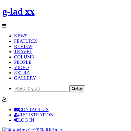
g-lad xx
NEWS
FEATURES
REVIEW
TRAVEL
COLUMN
PEOPLE
VIDEO
EXTRA
GALLERY
検索
CONTACT US
REGISTRATION
LOG IN