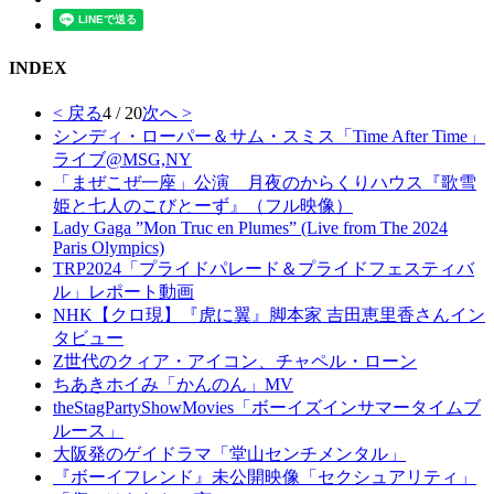
INDEX
< 戻る
4 / 20
次へ >
シンディ・ローパー＆サム・スミス「Time After Time」
ライブ@MSG,NY
「まぜこぜ一座」公演 月夜のからくりハウス『歌雪
姫と七人のこびとーず』（フル映像）
Lady Gaga ”Mon Truc en Plumes” (Live from The 2024
Paris Olympics)
TRP2024「プライドパレード＆プライドフェスティバ
ル」レポート動画
NHK【クロ現】『虎に翼』脚本家 吉田恵里香さんイン
タビュー
Z世代のクィア・アイコン、チャペル・ローン
ちあきホイみ「かんのん」MV
theStagPartyShowMovies「ボーイズインサマータイムブ
ルース」
大阪発のゲイドラマ「堂山センチメンタル」
『ボーイフレンド』未公開映像「セクシュアリティ」