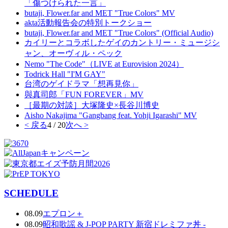
「傷つけられた一言」
butaji, Flower.far and MET "True Colors" MV
akta活動報告会の特別トークショー
butaji, Flower.far and MET "True Colors" (Official Audio)
カイリーとコラボしたゲイのカントリー・ミュージシ
ャン、オーヴィル・ペック
Nemo "The Code"（LIVE at Eurovision 2024）
Todrick Hall "I'M GAY"
台湾のゲイドラマ「想再見你」
與真司郎「FUN FOREVER」MV
［最期の対談］大塚隆史×長谷川博史
Aisho Nakajima "Gangbang feat. Yohji Igarashi" MV
< 戻る
4 / 20
次へ >
SCHEDULE
08.09
エプロン＋
08.09
昭和歌謡 & J-POP PARTY 新宿ドレミファ丼 -