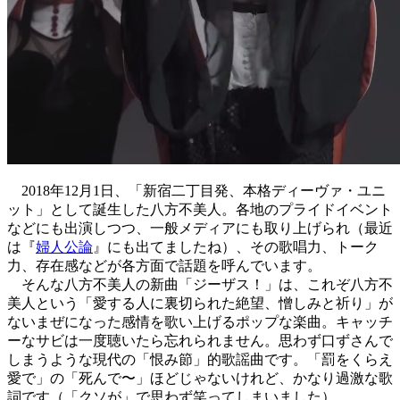
2018年12月1日、「新宿二丁目発、本格ディーヴァ・ユニ
ット」として誕生した八方不美人。各地のプライドイベント
などにも出演しつつ、一般メディアにも取り上げられ（最近
は『
婦人公論
』にも出てましたね）、その歌唱力、トーク
力、存在感などが各方面で話題を呼んでいます。
そんな八方不美人の新曲「ジーザス！」は、これぞ八方不
美人という「愛する人に裏切られた絶望、憎しみと祈り」が
ないまぜになった感情を歌い上げるポップな楽曲。キャッチ
ーなサビは一度聴いたら忘れられません。思わず口ずさんで
しまうような現代の「恨み節」的歌謡曲です。「罰をくらえ
愛で」の「死んで〜」ほどじゃないけれど、かなり過激な歌
詞です（「クソが」で思わず笑ってしまいました）