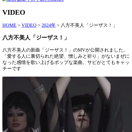
VIDEO
HOME
>
VIDEO
>
2024年
> 八方不美人「ジーザス！」
八方不美人「ジーザス！」
八方不美人の新曲「ジーザス！」のMVが公開されました。
「愛する人に裏切られた絶望、憎しみと祈り」がないまぜに
なった感情を歌い上げるポップな楽曲。サビがとてもキャッ
チーです