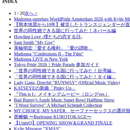
INDEX
1 / 20
次へ >
Madonna surprises WorldPride Amsterdam 2026 with Kylie M
【熊本地震から10年】被災したトランスジェンダーが
世界の同性婚できる国に行ってみた！ネパール編
Howling Love -僕たちの恋する日-
Sam Smith "My Guy"
美輪明宏「愛する権利」「愛の讃歌」
Madonna "Confessions II - The Film"
Madonna LIVE in New York
Tokyo Pride 2026｜Pride Parade 参加ガイド
「世界の同性婚できる国に行ってみた！台湾編」
「世界の同性婚できる国に行ってみた！タイ編」
Lady Gaga, Doechii "RUNWAY" (Official Music Video)
KATSEYEの新曲「Pinky Up」
『This is I』メイキングムービー（ロングver.）
Bad Bunny's Apple Music Super Bowl Halftime Show
"I Wool Survive" A Michael Schmidt Collection
MY CHOICE, MY SAFER セーファーセックスの
黒蜥蜴 〜Burlesque KUROTOKAGE〜
【UneeQ】OPENING SHOW＆GRAND FINALE
Kylie Minogue "XMAS"