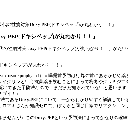
時代の性病対策Doxy-PEP(ドキシペップ)が丸わかり！！」
y-PEP(ドキシペップ)が丸わかり！！」
時代の性病対策Doxy-PEP(ドキシペップ)が丸わかり！！」がた
osure prophylaxi）＝曝露前予防は行為の前にあらかじめ薬を飲んでお
イクリンという抗菌薬を飲むことによって梅毒やクラミジアの感染
EPは最近出てきた予防法なので、まだまだ知られていないと思いま
スゴイ！）
法であるDoxy-PEPについて、一からわかりやすく解説してい
ヒロアキさんが知識ゼロで、ぼくらと同じ目線でリアクション
せんが）このDoxy-PEPという予防法によってかなりの確率で