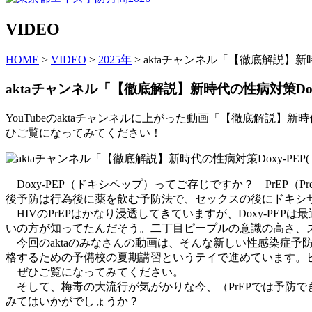
VIDEO
HOME
>
VIDEO
>
2025年
> aktaチャンネル「【徹底解説】新
aktaチャンネル「【徹底解説】新時代の性病対策Dox
YouTubeのaktaチャンネルに上がった動画「【徹底解説】新
ひご覧になってみてください！
Doxy-PEP（ドキシペップ）ってご存じですか？ PrEP（Pre-exp
後予防は行為後に薬を飲む予防法で、セックスの後にドキシサ
HIVのPrEPはかなり浸透してきていますが、Doxy-P
いの方が知ってたんだそう。二丁目ピープルの意識の高さ、
今回のaktaのみなさんの動画は、そんな新しい性感染症予防
格するための予備校の夏期講習というテイで進めています。
ぜひご覧になってみてください。
そして、梅毒の大流行が気がかりな今、（PrEPでは予防できま
みてはいかがでしょうか？