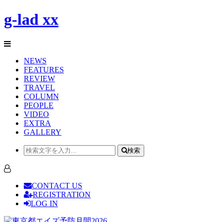
g-lad xx
NEWS
FEATURES
REVIEW
TRAVEL
COLUMN
PEOPLE
VIDEO
EXTRA
GALLERY
検索
CONTACT US
REGISTRATION
LOG IN