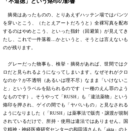
「不道徳」という烙印の影響
摘発はあったものの、とりあえずハッテン場ではパンツ
を穿いとこう、（たとえアートだろうと）全裸写真を配布
するのはやめとこう、といった指針（回避策）が見えてき
たし、これで一件落着…かというと、そうとは言えないも
のが残ります。
グレーだった物事も、検挙・摘発があれば、世間ではク
ロだと見られるようになってしまいます。なぜそれがクロ
なのか？が不透明（あるいは理不尽）なまま「いけないこ
と」というラベルを貼られるのです（一種のえん罪のよう
なものです）。そうやって「RUSH」も「違法薬物」という
烙印を押され、ゲイの間でも「ヤバいもの」と見なされる
ようになりました（「RUSH」は薬事法で販売・譲渡が規制
されているだけで、所持・使用は違法ではありません。国
立精神・神経医療研究センターの和田清さんも「akta」のト