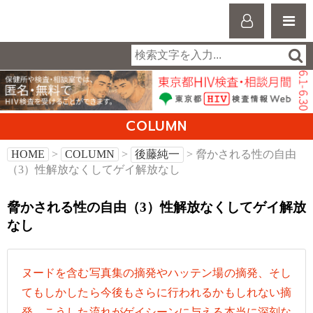
COLUMN
HOME
>
COLUMN
>
後藤純一
> 脅かされる性の自由
（3）性解放なくしてゲイ解放なし
脅かされる性の自由（3）性解放なくしてゲイ解放
なし
ヌードを含む写真集の摘発やハッテン場の摘発、そし
てもしかしたら今後もさらに行われるかもしれない摘
発…こうした流れがゲイシーンに与える本当に深刻な