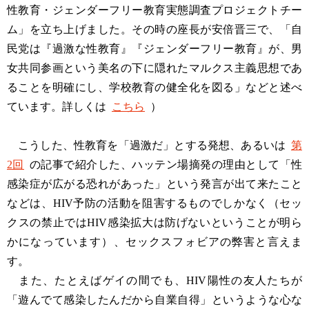
性教育・ジェンダーフリー教育実態調査プロジェクトチー
ム」を立ち上げました。その時の座長が安倍晋三で、「自
民党は『過激な性教育』『ジェンダーフリー教育』が、男
女共同参画という美名の下に隠れたマルクス主義思想であ
ることを明確にし、学校教育の健全化を図る」などと述べ
ています。詳しくは
こちら
）
こうした、性教育を「過激だ」とする発想、あるいは
第
2回
の記事で紹介した、ハッテン場摘発の理由として「性
感染症が広がる恐れがあった」という発言が出て来たこと
などは、HIV予防の活動を阻害するものでしかなく（セッ
クスの禁止ではHIV感染拡大は防げないということが明ら
かになっています）、セックスフォビアの弊害と言えま
す。
また、たとえばゲイの間でも、HIV陽性の友人たちが
「遊んでて感染したんだから自業自得」というような心な