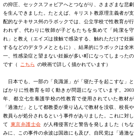
の抑圧、セックスフォビアへとつながり、さまざまな悲劇
を生んできました。たとえば、キリスト教原理主義者が支
配的なテキサス州のラボックでは、公立学校で性教育が行
われず、代わりに牧師が子どもたちを集めて「純潔を守
れ」と教え（エイズは接触で感染する、触れただけで妊娠
するなどのデタラメとともに）、結果的にラボックは全米
一、性感染症と望まない妊娠が多い町になってしまったの
です（
こちら
の映画で詳しく描かれています）
日本でも、一部の「良識派」が「寝た子を起こすな」と
ばかりに性教育を叩く動きが問題になっています。2003
年、都立七生養護学校の性教育で使用されていた教材が
「過激だ」として都教委が乗り込んで教材を没収、校長や
教員らが処分されるという事件がありました。これに対し
て
東京弁護士会
が人権侵害だと警告を発しました（ちな
みに、この事件の余波は国政にも及び、自民党は「過激な