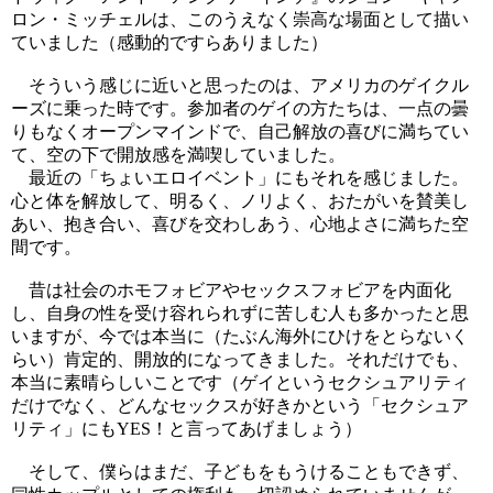
ロン・ミッチェルは、このうえなく崇高な場面として描い
ていました（感動的ですらありました）
そういう感じに近いと思ったのは、アメリカのゲイクル
ーズに乗った時です。参加者のゲイの方たちは、一点の曇
りもなくオープンマインドで、自己解放の喜びに満ちてい
て、空の下で開放感を満喫していました。
最近の「ちょいエロイベント」にもそれを感じました。
心と体を解放して、明るく、ノリよく、おたがいを賛美し
あい、抱き合い、喜びを交わしあう、心地よさに満ちた空
間です。
昔は社会のホモフォビアやセックスフォビアを内面化
し、自身の性を受け容れられずに苦しむ人も多かったと思
いますが、今では本当に（たぶん海外にひけをとらないく
らい）肯定的、開放的になってきました。それだけでも、
本当に素晴らしいことです（ゲイというセクシュアリティ
だけでなく、どんなセックスが好きかという「セクシュア
リティ」にもYES！と言ってあげましょう）
そして、僕らはまだ、子どもをもうけることもできず、