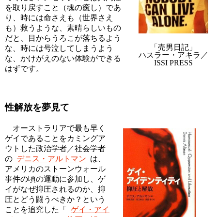
を取り戻すこと（魂の癒し）であ
り、時には命さえも（世界さえ
も）救うような、素晴らしいもの
だと、目からうろこが落ちるよう
「売男日記」
な、時には号泣してしまうよう
ハスラー・アキラ／
な、かけがえのない体験ができる
ISSI PRESS
はずです。
性解放を夢見て
オーストラリアで最も早く
ゲイであることをカミングア
ウトした政治学者／社会学者
の
デニス・アルトマン
は、
アメリカのストーンウォール
事件の頃の運動に参加し、ゲ
イがなぜ抑圧されるのか、抑
圧とどう闘うべきか？という
ことを追究した「
ゲイ・アイ