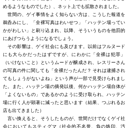
めるようなものでした）、ネット上でも拡散されました。
世間の、ゲイ事情をよく知らない方は、こうした報道を
鵜呑みにし、「全裸写真はわいせつ」「ハッテン場ってい
かがわしい」と刷り込まれ、以降、そういうものを他罰的
にあげつらうようになるでしょう。
その影響は、ゲイ社会にも及びます。以前はフルヌード
にも大らかだったはずですが、にわかに「全裸は犯罪」
（いけないこと）というムードが醸成され、レスリーさん
の写真の件に関しても「全裸だったんだ？ それは逮捕され
てもしょうがないよね」という声が一部で見受けられまし
た。また、ハッテン場の摘発以後、何かハッテン場自体が
「よくないもの」であるかのように受け取られ、ハッテン
場に行く人が顕著に減ったと思います（結果、つぶれるお
店も出てきました）
言い換えると、そうしたものが、世間だけでなくゲイ社
会においてもスティグマ（社会的不名誉、負の烙印、汚