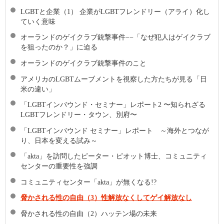
LGBTと企業（1） 企業がLGBTフレンドリー（アライ）化し
ていく意味
オーランドのゲイクラブ銃撃事件−−「なぜ犯人はゲイクラブ
を狙ったのか？」に迫る
オーランドのゲイクラブ銃撃事件のこと
アメリカのLGBTムーブメントを視察した方たちが見る「日
米の違い」
「LGBTインバウンド・セミナー」レポート2 〜知られざる
LGBTフレンドリー・タウン、別府〜
「LGBTインバウンド セミナー」レポート ～海外とつなが
り、日本を変える試み～
「akta」を訪問したピーター・ピオット博士、コミュニティ
センターの重要性を強調
コミュニティセンター「akta」が無くなる!?
脅かされる性の自由（3）性解放なくしてゲイ解放なし
脅かされる性の自由（2）ハッテン場の未来