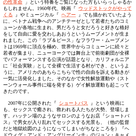
の性革命
」という特番をご覧になった方もいらっしゃるか
もしれません。1960年代、映画『
ウッドストックがやって
くる
』やミュージカル『
ヘアー
』でも描かれていたよう
に、ベトナム戦争へのアンチテーゼとして若者たちのコミ
ューンが各地に生まれ、男だろうと女だろうと好きな格好
をして自由に愛を交わしあおうというムーブメントが生ま
れました。この「ラブ＆ピース」なフラワー・ムーブメン
トは1969年に頂点を極め、世界中からコミューンに続々と
若者が集まり、ニューヨークでは舞台上で前衛劇団が全裸
でパフォーマンスする公演が話題となり、カリフォルニア
に「社会実験」として全裸で生活する村ができ、というよ
うに、アメリカのあちらこちらで性の自由を訴える動きが
一気に活発化しました。そのなかで女性解放運動や（スト
ーンウォール事件に端を発する）ゲイ解放運動も起こって
きたのです。
2007年に公開された『
ショートバス
』という映画に
も、セックスで癒され、救われる人たちが大勢、登場しま
す。ハッテン場のようなサロンのようなお店『ショートバ
ス』で男女が入り乱れてセックスする光景も、（他の監督
だと地獄絵図のようになってしまいがちなところを）『ヘ
ドウィグ・アンド・アングリーインチ』のジョン・キャメ