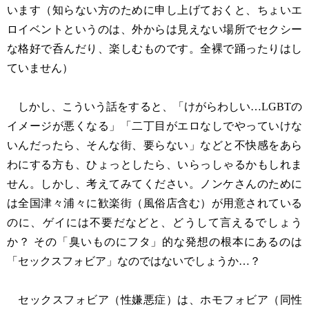
います（知らない方のために申し上げておくと、ちょいエ
ロイベントというのは、外からは見えない場所でセクシー
な格好で呑んだり、楽しむものです。全裸で踊ったりはし
ていません）
しかし、こういう話をすると、「けがらわしい…LGBTの
イメージが悪くなる」「二丁目がエロなしでやっていけな
いんだったら、そんな街、要らない」などと不快感をあら
わにする方も、ひょっとしたら、いらっしゃるかもしれま
せん。しかし、考えてみてください。ノンケさんのために
は全国津々浦々に歓楽街（風俗店含む）が用意されている
のに、ゲイには不要だなどと、どうして言えるでしょう
か？ その「臭いものにフタ」的な発想の根本にあるのは
「セックスフォビア」なのではないでしょうか…？
セックスフォビア（性嫌悪症）は、ホモフォビア（同性