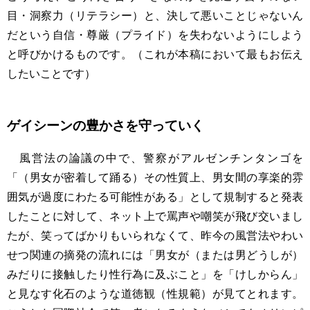
目・洞察力（リテラシー）と、決して悪いことじゃないん
だという自信・尊厳（プライド）を失わないようにしよう
と呼びかけるものです。（これが本稿において最もお伝え
したいことです）
ゲイシーンの豊かさを守っていく
風営法の論議の中で、警察がアルゼンチンタンゴを
「（男女が密着して踊る）その性質上、男女間の享楽的雰
囲気が過度にわたる可能性がある」として規制すると発表
したことに対して、ネット上で罵声や嘲笑が飛び交いまし
たが、笑ってばかりもいられなくて、昨今の風営法やわい
せつ関連の摘発の流れには「男女が（または男どうしが）
みだりに接触したり性行為に及ぶこと」を「けしからん」
と見なす化石のような道徳観（性規範）が見てとれます。