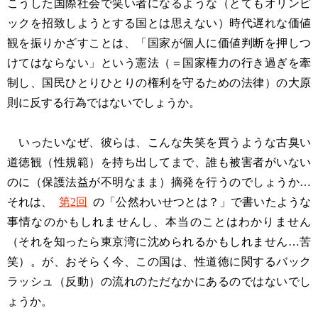
こうした国際社会で笑い者になるような（とてもオリンピ
ックを招致しようとする国とは思えない）時代遅れな価値
観を振りかざすことは、「国家が個人に価値判断を押しつ
けてはならない」という憲法（＝国家権力の行き過ぎを牽
制し、国民ひとりひとりの権利を守るための法律）の大原
則に反する行為ではないでしょうか。
いったいなぜ、彼らは、こんな失笑を買うような古臭い
道徳観（性規範）を持ち出してまで、誰も被害者がいない
のに（保護法益が不明なまま）摘発を行うのでしょうか…
それは、
第2回
の「公然わいせつとは？」で書いたような
事情なのかもしれませんし、本当のことはわかりません
（それを知ったら東京湾に沈められるかもしれません…苦
笑）。が、おそらく今、この国は、性道徳に関するバック
ラッシュ（反動）の流れのただなかにあるのではないでし
ょうか。