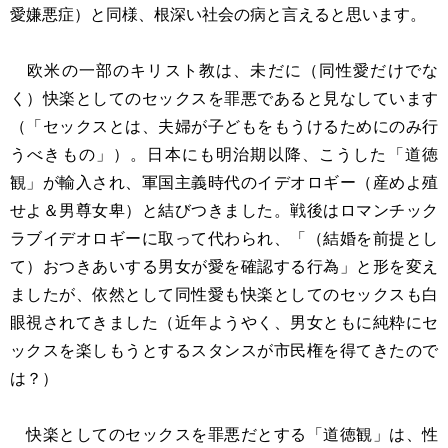
愛嫌悪症）と同様、根深い社会の病と言えると思います。
欧米の一部のキリスト教は、未だに（同性愛だけでな
く）快楽としてのセックスを罪悪であると見なしています
（「セックスとは、夫婦が子どもをもうけるためにのみ行
うべきもの」）。日本にも明治期以降、こうした「道徳
観」が輸入され、軍国主義時代のイデオロギー（産めよ殖
せよ＆男尊女卑）と結びつきました。戦後はロマンチック
ラブイデオロギーに取って代わられ、「（結婚を前提とし
て）おつきあいする男女が愛を確認する行為」と形を変え
ましたが、依然として同性愛も快楽としてのセックスも白
眼視されてきました（近年ようやく、男女ともに純粋にセ
ックスを楽しもうとするスタンスが市民権を得てきたので
は？）
快楽としてのセックスを罪悪だとする「道徳観」は、性