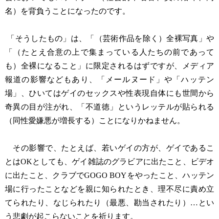
名）を背負うことになったのです。
「そうしたもの」は、「（芸術作品を除く）全裸写真」や
「（たとえ合意の上で集まっている人たちの前であって
も）全裸になること」に限定されるはずですが、メディア
報道の影響などもあり、「メールヌード」や「ハッテン
場」、ひいてはゲイのセックスや性表現自体にも世間から
奇異の目が注がれ、「不道徳」というレッテルが貼られる
（同性愛嫌悪が増長する）ことになりかねません。
その影響で、たとえば、若いゲイの方が、ゲイであるこ
とはOKとしても、ゲイ雑誌のグラビアに出たこと、ビデオ
に出たこと、クラブでGOGO BOYをやったこと、ハッテン
場に行ったことなどを親に知られたとき、理不尽に責め立
てられたり、なじられたり（最悪、勘当されたり）…とい
う悲劇が起こらないことを祈ります。