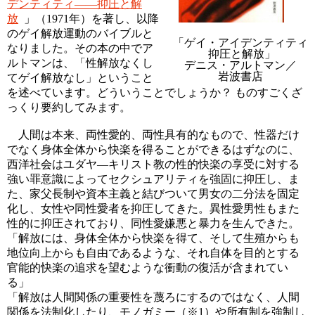
デンティティ――抑圧と解
放
」（1971年）を著し、以降
のゲイ解放運動のバイブルと
「ゲイ・アイデンティティ
なりました。その本の中でア
抑圧と解放」
ルトマンは、「性解放なくし
デニス・アルトマン／
岩波書店
てゲイ解放なし」ということ
を述べています。どういうことでしょうか？ ものすごくざ
っくり要約してみます。
人間は本来、両性愛的、両性具有的なもので、性器だけ
でなく身体全体から快楽を得ることができるはずなのに、
西洋社会はユダヤ—キリスト教の性的快楽の享受に対する
強い罪意識によってセクシュアリティを強固に抑圧し、ま
た、家父長制や資本主義と結びついて男女の二分法を固定
化し、女性や同性愛者を抑圧してきた。異性愛男性もまた
性的に抑圧されており、同性愛嫌悪と暴力を生んできた。
「解放には、身体全体から快楽を得て、そして生殖からも
地位向上からも自由であるような、それ自体を目的とする
官能的快楽の追求を望むような衝動の復活が含まれてい
る」
「解放は人間関係の重要性を蔑ろにするのではなく、人間
関係を法制化したり、モノガミー（※1）や所有制を強制し