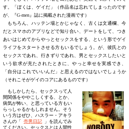
す。「ぼくは、ゲイだ」（作品名は忘れてしまったのです
が、『G-men』誌に掲載された漫画です）
もちろん、ハッテン場とかじゃなく、古くは文通欄、今
だとスマホのアプリなどで知り合い、デートをして、つき
あいはじめてからやっとセックスをする、という形でゲイ
ライフをスタートさせる方もいるでしょう。が、彼氏との
セックスであれ、行きずりであれ、男とセックスしたいと
いう欲求が充たされたときに、やっと幸せを実感でき、
「自分はこれでいいんだ」と思えるのではないでしょうか
（それこそがゲイのコアにあるものです）
もしかしたら、セックスって人
間関係をややこしくする、とか、
病気が怖い、と思っている方もい
らっしゃるかもしれません。そう
いう方はぜひ、ハスラー・アキラ
さんの「
売男日記
」を読んでみ
てください。セックスとは人間性