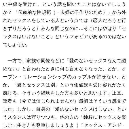
い中傷を受けた、という話を聞いたことはないでしょう
か？ 「伝統的な性規範（＝夫婦の子作りのため）」から外
れたセックスをしている人という点では（恋人だろうと行
きずりだろうと）みんな同じなのに…そこにはやはり「セ
ックスはいけないこと」というフォビアがあるのではない
でしょうか。
一方で、家族や同僚などに「愛のないセックスなんて認
めない」と言われたときに何も言えなくなった、とか、オ
ープン・リレーションシップのカップルが許せない、と
か、「愛とセックスは別」という価値観を受け容れがたく
感じる、そういう経験をした方も多いと思います。正直、
筆者も（今では信じられませんが）最初はそういう感覚で
した。しかし、自身の「愛のないセックスはしない」とい
うスタンスは守りつつも、他の方の「純粋にセックスを楽
しむ」生き方も尊重しましょうよ（『セックス・アンド・