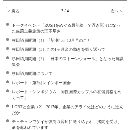
3 / 4
< 戻る
次へ >
トークイベント「RUSHをめぐる最前線」で浮き彫りになっ
た厳罰主義施策の理不尽さ
杉田議員問題（4）『新潮45』10月号のこと
杉田議員問題（3）この1ヶ月余の動きを振り返って
杉田議員問題（2）「日本のストーンウォール」となった抗議
集会
杉田議員問題について
レポート：第2回レインボー国会
レポート：シンポジウム「同性国際カップルの在留資格をめ
ぐって」
LGBTと企業（2） 2017年、企業のアライ化はどのように進ん
だか
チェチェンでゲイが強制収容所に送り込まれ、拷問を受け、
命を奪われています