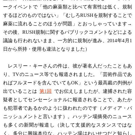
ークイベントで「他の麻薬類と比べて有害性は低く、規制
するほどのものではない」「むしろRUSHを規制することで
麻薬に流れることのほうが問題」とおっしゃっています→
その後、RUSH規制に関するパブリックコメントなどによる
議論も行われないまま、一方的に規制が進み、2014年4月1
日から所持・使用も違法となりました）
レスリー・キーさんの件は、彼が著名人だったこともあ
り、TVのニュース等でも報道されました。「芸術作品であ
ればフルヌードを含んでいてもOK」という最高裁の判例が
出ていることは
第1回
でお伝えしましたが、逮捕された容
疑者としてセンセーショナルに報道されることで、あたか
も犯罪者であるかのように扱われたのです（メディア・パ
ニッシュメントと言います）。ハッテン場摘発のニュース
も多くの新聞が報道し（決して支援的なスタンスではな
く、多分に興味本位な、ハッテン場はわいせつだと知らし