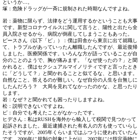
というか…。
塚：危険ドラッグが一斉に規制された時期なんですよね。
岩：薬物に限らず、法律をどう運用するかということも大事
です。新型コロナウイルスに関して言うと、陽性と出たら全
員入院させるから、病院が倒産してしまうこともあった。
ピースさん（以下「ピ」）：僕は田舎から東京に出て就職し
て、トラブルがあっていったん離職したんですが、最近復帰
しました。医療関係です。いろんな方が語っていることが自
分のことのようで、胸が痛みます。「なぜ使ったの？」と聞
かれると、僕はセクシュアルマイノリティですと言ったとき
に「どうして？」と聞かれることと似てるな、と思います。
自然なこと。答えるのが難しい。なぜ自分の人生を台無しに
したんだろう？ 大局を見れてなかったのかな、と思ったり
します。
岩：なぜ？と聞かれても困ったりしますよね。
松：説明できないですよね。
ピ：自分でも考えたことがなかったです。
ヒデさん：私はRUSHを海外から輸入して税関で見つかって
起訴されました。最近逮捕された有名人の方も使っていらし
たそうですが、2005年くらいまではふつうに使われていたん
です。2006年に規制の対象に上がり、2007年には指定薬物に