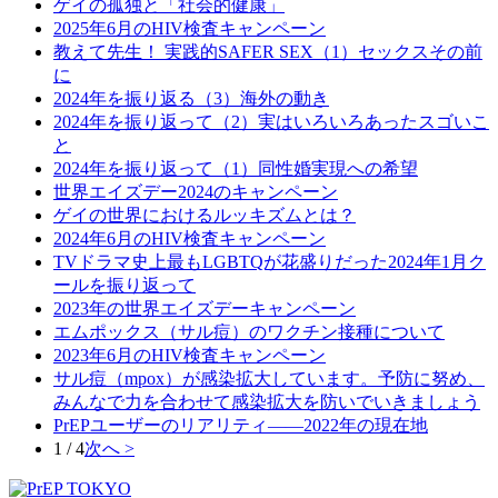
ゲイの孤独と「社会的健康」
2025年6月のHIV検査キャンペーン
教えて先生！ 実践的SAFER SEX（1）セックスその前
に
2024年を振り返る（3）海外の動き
2024年を振り返って（2）実はいろいろあったスゴいこ
と
2024年を振り返って（1）同性婚実現への希望
世界エイズデー2024のキャンペーン
ゲイの世界におけるルッキズムとは？
2024年6月のHIV検査キャンペーン
TVドラマ史上最もLGBTQが花盛りだった2024年1月ク
ールを振り返って
2023年の世界エイズデーキャンペーン
エムポックス（サル痘）のワクチン接種について
2023年6月のHIV検査キャンペーン
サル痘（mpox）が感染拡大しています。予防に努め、
みんなで力を合わせて感染拡大を防いでいきましょう
PrEPユーザーのリアリティ――2022年の現在地
1 / 4
次へ >