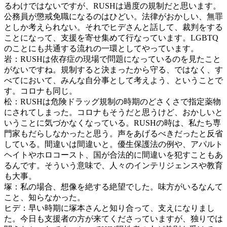
るわけではないですが、RUSHは過度の規制だと思います。
公務員が懲戒免職になるのはひどい。法律がおかしい、無罪
としか考えられない。それでヒデさんと話して、裁判をする
ことになって、支援を寄せ集めて行なっています。LGBTQ
のことにも共通する流れの一環としてやっています。
岩：RUSHは依存症の現場で問題になっているのを見たこと
がないですね。規制すると決まったから守る、ではなく、す
べてにおいて、みんな自分事として考えよう、ということで
す。コロナも同じ。
松：RUSHは危険ドラッグ規制の時期のどさくさで指定薬物
にされてしまった。コロナもそうだと思うけど、おかしいと
いうことに気づかなくなっている。RUSHの時は、私たち専
門家もだらしなかったと思う。声をあげるべきだったと反省
している。間違いは間違いと。優生保護法の例や、アパルト
ヘイトやホロコースト、国が合法的に間違いを犯すこともあ
るんです。そういう意味で、人々のインテリジェンスや教育
も大事。
塚：私の場合、想像を絶する絶望でした。味方がいるなんて
こと、知らなかった。
ヒデ：早い時期に塚本さんと知り合って、支えになりまし
た。今日も支援者の方が来てくださっていますが、独りでは