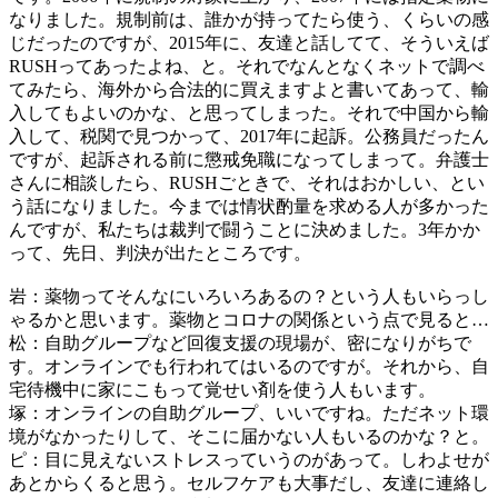
なりました。規制前は、誰かが持ってたら使う、くらいの感
じだったのですが、2015年に、友達と話してて、そういえば
RUSHってあったよね、と。それでなんとなくネットで調べ
てみたら、海外から合法的に買えますよと書いてあって、輸
入してもよいのかな、と思ってしまった。それで中国から輸
入して、税関で見つかって、2017年に起訴。公務員だったん
ですが、起訴される前に懲戒免職になってしまって。弁護士
さんに相談したら、RUSHごときで、それはおかしい、とい
う話になりました。今までは情状酌量を求める人が多かった
んですが、私たちは裁判で闘うことに決めました。3年かか
って、先日、判決が出たところです。
岩：薬物ってそんなにいろいろあるの？という人もいらっし
ゃるかと思います。薬物とコロナの関係という点で見ると…
松：自助グループなど回復支援の現場が、密になりがちで
す。オンラインでも行われてはいるのですが。それから、自
宅待機中に家にこもって覚せい剤を使う人もいます。
塚：オンラインの自助グループ、いいですね。ただネット環
境がなかったりして、そこに届かない人もいるのかな？と。
ピ：目に見えないストレスっていうのがあって。しわよせが
あとからくると思う。セルフケアも大事だし、友達に連絡し