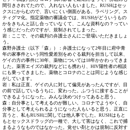
間引きされてたので、入れない人もいました。RUSHはセッ
クスにからむので、言いにくい側面がある。ラベリング。ス
ティグマ化。指定薬物の審議会では、RUSHがどういうもの
かをきちんと話し合っていなくて、こんな資料なの？ってい
う感じだったのですが、規制されてしまった。
岩：ここで、その裁判の弁護士さんにご登場いただきましょ
う。
森野弁護士（以下「森」）：弁護士になって2年目に府中青
年の家事件という同性愛差別をめぐる裁判を担当して以来、
ゲイの方の事件に30年、薬物については18年かかわってきま
した。薬害エイズの裁判などにも携わり、HIV陽性者の相談
にも乗ってきました。薬物とコロナのことは同じような感じ
がしています。
岩：私は正直、ゲイの人に対して偏見があったんですが、目
の前で話しているうちに、変わった。ふつうに接することが
できるようになった。みんな決めつけってあると思う。
森：自分事として考えるのが難しい。コロナでようやく、自
分事として考えられるようになった人もいると思う。正直に
言うと、私もRUSHに関しては他人事でした。RUSHはもと
もとセックスドラッグの一種で、大して害はなく、これで捕
まるようなものではなかった。覚せい剤とかは規制に反対す