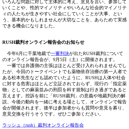
いろんな問題に対して主体的に考え、意見を言い、参加して
いくことや、性的マイノリティやいろんな社会的マイノリテ
ィの人たちが生きやすい社会にしていくことが大事、とい
う、基本的かもしれませんが大切なことを、あらためて実感
できる機会になりました。
RUSH裁判オンライン報告会のお知らせ
今年6月に千葉地裁で
一審判決
が出たRUSH裁判について
のオンライン報告会が、9月5日（土）に開催されます。
一審では弁護側の主張はほとんど受け入れられませんでし
たが、今回のトークイベントでも薬物依存治療の第一人者で
ある松本先生なども認めていたように、RUSHは人体や社会
に対する危害はほとんど立証されておらず、現行の「指定薬
物」としての麻薬並みの刑罰を科す規制は行き過ぎであると
言えます。控訴を前に「RUSH裁判」の意義や地裁判決の解
説、今後の動向を一緒に考える場として、オンラインで報告
会が開催されます。後半は参加者からも質問や意見を募り、
意見交換を行うそうです。ぜひご参加ください。
ラッシュ（rush）裁判オンライン報告会