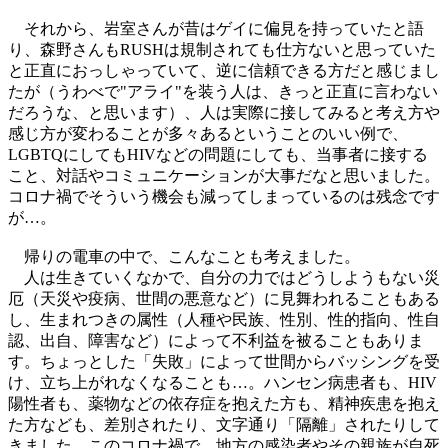
それから、岩室さんが昔はゲイに偏見を持っていたと語
り、森野さんもRUSHは規制されても仕方ないと思っていた
と正直におっしゃっていて、逆に信頼できる方だと感じまし
たが（うわべで"アライ"を装う人は、きっと正直に言わない
だろうな、と思います）、人は実際に接してみると考え方や
感じ方が変わることが多々あるということのいい例で、
LGBTQにしてもHIVなどの問題にしても、当事者に接する
こと、対話やコミュニケーションが大事だなと思いました。
コロナ禍でそういう機会も減ってしまっているのは残念です
が…。
帰りの電車の中で、こんなことも考えました。
人は生きていくなかで、自分の力ではどうしようもない災
厄（天災や疫病、世間の悪意など）に見舞われることもある
し、生まれつきの属性（人種や民族、性別、性的指向、性自
認、出自、障害など）によって不利益を被ることもありま
す。ちょっとした「失敗」によって世間からバッシングを受
け、立ち上がれなくなることも…。ハンセン病患者も、HIV
陽性者も、薬物などの依存症を抱えた方も、精神疾患を抱え
た方なども、差別されたり、文字通り「隔離」されたりして
きました。このコロナ禍で、地方の感染者やその親族が自死