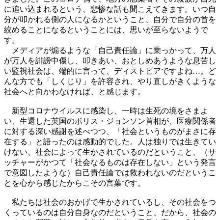
に追い込まれるという、悲惨な話も聞こえてきます。いつ自
分が叩かれる側の人になるかということ、自分で自分の首を
絞めることになるということには、思いが至らないようで
す。
メディアが煽るような「自己責任論」に乗っかって、万人
が万人を誹謗中傷し、叩きあい、おとしめあうような息苦し
い監視社会は、端的に言って、ディストピアですよね…。ど
んな方でも「しくじり」を許容され、やり直しがきくような
社会へと向かわなければ、と感じます。
新型コロナウイルスに感染し、一時は生死の境をさまよ
い、生還した英国のボリス・ジョンソン首相が、医療関係者
に対する深い感謝を述べつつ、「社会というものがまさに存
在する」と語ったのは感動的でした。人は独りでは生きてい
けない、社会によって生かされているのだということ、（サ
ッチャーがかつて「社会なるものは存在しない」という発言
で意図したような）自己責任論では救われないのだというこ
とを心から感じたからこその言葉です。
私たちは社会のおかげで生かされているし、その社会をつ
くっているのは自分自身なのだということ、だから、社会の