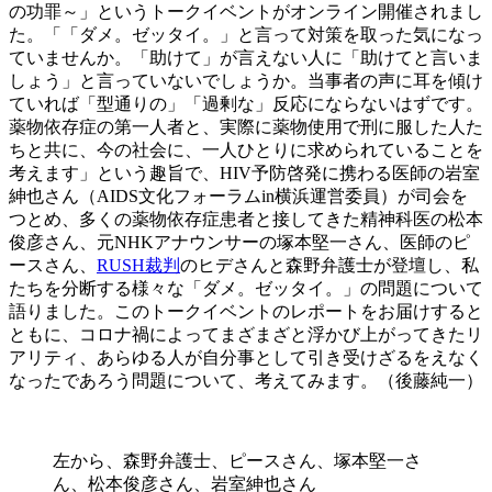
の功罪～」というトークイベントがオンライン開催されまし
た。「「ダメ。ゼッタイ。」と言って対策を取った気になっ
ていませんか。「助けて」が言えない人に「助けてと言いま
しょう」と言っていないでしょうか。当事者の声に耳を傾け
ていれば「型通りの」「過剰な」反応にならないはずです。
薬物依存症の第一人者と、実際に薬物使用で刑に服した人た
ちと共に、今の社会に、一人ひとりに求められていることを
考えます」という趣旨で、HIV予防啓発に携わる医師の岩室
紳也さん（AIDS文化フォーラムin横浜運営委員）が司会を
つとめ、多くの薬物依存症患者と接してきた精神科医の松本
俊彦さん、元NHKアナウンサーの塚本堅一さん、医師のピ
ースさん、
RUSH裁判
のヒデさんと森野弁護士が登壇し、私
たちを分断する様々な「ダメ。ゼッタイ。」の問題について
語りました。このトークイベントのレポートをお届けすると
ともに、コロナ禍によってまざまざと浮かび上がってきたリ
アリティ、あらゆる人が自分事として引き受けざるをえなく
なったであろう問題について、考えてみます。（後藤純一）
左から、森野弁護士、ピースさん、塚本堅一さ
ん、松本俊彦さん、岩室紳也さん