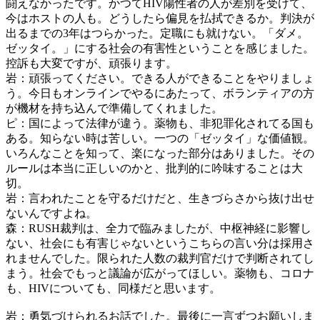
闘えなかったです。かつてHIV陽性者の人が差別を受けて、
今はホストの人も。どうしたら偏見を払拭できるか。判決が
出るまでの3年はつらかった。定職にも就けない。「ダメ。
ゼッタイ。」にする社会の有害性ということを感じました。
控訴も大変ですが、頑張ります。
岩：頑張ってください。できる人ができることをやりましょ
う。今日もオンラインでやるにあたって、ボランティアの方
が機材を持ち込んで準備してくれました。
ピ：国によって法律が違う。薬物も、非犯罪化されてる国も
ある。知らない時は苦しい。一つの「ゼッタイ」な価値観。
いろんなことを知って、楽になった部分はありました。その
ルールは本当に正しいのかと、批判的に吟味することは大
切。
岩：言われたことを守るだけだと、生きづらさから抜け出せ
ないんですよね。
森：RUSH裁判は、全力で臨みましたが、中枢神経に影響し
ない、社会にも有害じゃないというこちらの言い分は採用さ
れませんでした。限られた人数の裁判官だけで判断されてし
まう。社会でもっと議論が広がってほしい。薬物も、コロナ
も、HIVについても、同様だと思います。
岩：勇気づけられるお話でした。最後に一言ずつお願いしま