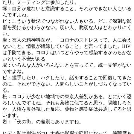
たり、ミーティングに参加したり。
塚：自分が危ないと意識すること。それができない人もいる
んですよね。
ピ：こういう状況でつながれない人もいる。どこで深刻な影
響を受けるかわらかない。弱い人、脆弱な人ほどわかりにく
い。
岩：友人の精神科医が、「コロナのストレスって、人に会え
ないこと、情報が錯綜していること」と言ってました。HIV
は予防できる。コロナはいつどうやって感染するかわらかな
いという不安がある。
塚：いろんな人がいろんなことを言ってて、統一見解がない
ですよね。
ピ：握手したり、ハグしたり、話をすることで回復してきた
のに、それができない。人間らしいことがしづらくなってい
る。
松：コロナが少ない地域での東京人差別がある。とにかく恐
ろしいんですよね。それも薬物に似てると思う。隔離しろと
か、人権を度外視した反応。薬物と感染症は共通してると思
います。
岩：「夜の街」の差別もありますね。
ヒデ：私は判決がコロナ禍の影響で延期になって。傍聴席も