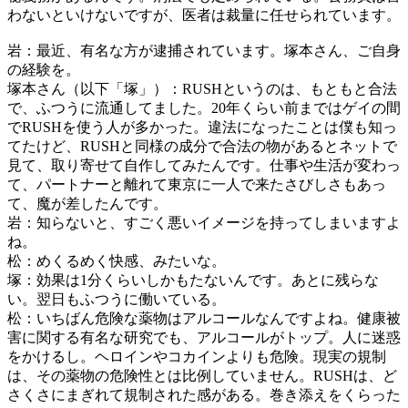
わないといけないですが、医者は裁量に任せられています。
岩：最近、有名な方が逮捕されています。塚本さん、ご自身
の経験を。
塚本さん（以下「塚」）：RUSHというのは、もともと合法
で、ふつうに流通してました。20年くらい前まではゲイの間
でRUSHを使う人が多かった。違法になったことは僕も知っ
てたけど、RUSHと同様の成分で合法の物があるとネットで
見て、取り寄せて自作してみたんです。仕事や生活が変わっ
て、パートナーと離れて東京に一人で来たさびしさもあっ
て、魔が差したんです。
岩：知らないと、すごく悪いイメージを持ってしまいますよ
ね。
松：めくるめく快感、みたいな。
塚：効果は1分くらいしかもたないんです。あとに残らな
い。翌日もふつうに働いている。
松：いちばん危険な薬物はアルコールなんですよね。健康被
害に関する有名な研究でも、アルコールがトップ。人に迷惑
をかけるし。ヘロインやコカインよりも危険。現実の規制
は、その薬物の危険性とは比例していません。RUSHは、ど
さくさにまぎれて規制された感がある。巻き添えをくらった