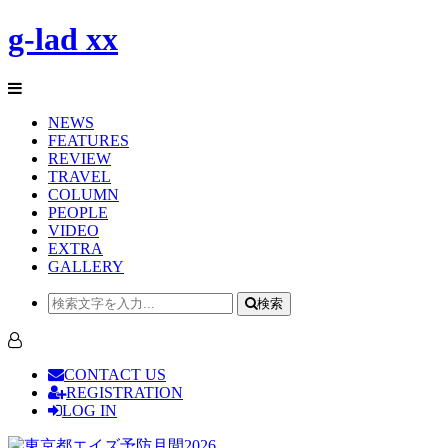
g-lad xx
NEWS
FEATURES
REVIEW
TRAVEL
COLUMN
PEOPLE
VIDEO
EXTRA
GALLERY
検索
CONTACT US
REGISTRATION
LOG IN