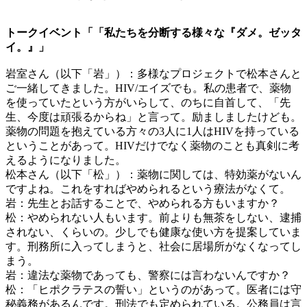
トークイベント「「私たちを分断する様々な『ダメ。ゼッタ
イ。』」
岩室さん（以下「岩」）：多様なプロジェクトで松本さんと
ご一緒してきました。HIV/エイズでも。私の患者で、薬物
を使っていたという方がいらして、のちに自首して、「先
生、今度は頑張るからね」と言って。励ましましたけども。
薬物の問題を抱えている方々の3人に1人はHIVを持っている
ということがあって。HIVだけでなく薬物のことも真剣に考
えるようになりました。
松本さん（以下「松」）：薬物に関しては、特効薬がないん
ですよね。これをすればやめられるという療法がなくて。
岩：先生とお話することで、やめられる方もいますか？
松：やめられない人もいます。前よりも無茶をしない、逮捕
されない、くらいの。少しでも健康な使い方を提案していま
す。刑務所に入ってしまうと、社会に居場所がなくなってし
まう。
岩：違法な薬物であっても、警察には言わないんですか？
松：「ヒポクラテスの誓い」というのがあって。医者には守
秘義務があるんです。刑法でも定められている。公務員は言