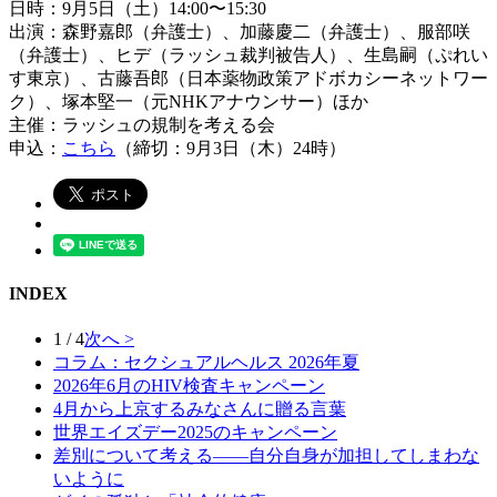
日時：9月5日（土）14:00〜15:30
出演：森野嘉郎（弁護士）、加藤慶二（弁護士）、服部咲
（弁護士）、ヒデ（ラッシュ裁判被告人）、生島嗣（ぷれい
す東京）、古藤吾郎（日本薬物政策アドボカシーネットワー
ク）、塚本堅一（元NHKアナウンサー）ほか
主催：ラッシュの規制を考える会
申込：
こちら
（締切：9月3日（木）24時）
INDEX
1 / 4
次へ >
コラム：セクシュアルヘルス 2026年夏
2026年6月のHIV検査キャンペーン
4月から上京するみなさんに贈る言葉
世界エイズデー2025のキャンペーン
差別について考える――自分自身が加担してしまわな
いように