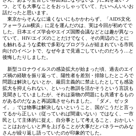
つ、とても大事なことをおっしゃっていて、たいへんいいお
話だったと思います。
東京からそんなに遠くないにもかかわらず、「AIDS文化
フォーラムin横浜」に足を運んだのは、実は今回が初めてで
した。日本エイズ学会やエイズ国際会議などとは趣が異なっ
ていて、HIV/エイズのことだけでなく、その周辺のことに
も触れるような柔軟で多彩なプログラムが組まれている市民
向けのイベントで、なぜ今まで見過ごしていたのだろう…と
後悔したりしました。
新型コロナウイルスの感染拡大が始まった頃、過去のエイ
ズ禍の経験を振り返って、陽性者を差別・排除したところで
問題は解決しないとか、厳罰主義的に禁止したとしても感染
拡大を抑えられない、といった教訓を活かそうという言説も
見聞きしていましたが、それは薬物の問題にも共通するもの
があるのだなぁと再認識させられました。「ダメ。ゼッタ
イ。」では物事は解決しないということ、国がこうだと言っ
てるから正しい（従っていれば間違いない）ではなく、一市
民として主体的に捉え、自分事として考えること、おかしい
ことはおかしいと声を上げることが大事だとパネラーのみな
さんが繰り返し語っていたのが印象的でした。