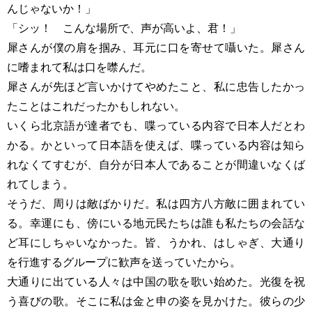
んじゃないか！」
「シッ！ こんな場所で、声が高いよ、君！」
犀さんが僕の肩を掴み、耳元に口を寄せて囁いた。犀さん
に嗜まれて私は口を噤んだ。
犀さんが先ほど言いかけてやめたこと、私に忠告したかっ
たことはこれだったかもしれない。
いくら北京語が達者でも、喋っている内容で日本人だとわ
かる。かといって日本語を使えば、喋っている内容は知ら
れなくてすむが、自分が日本人であることが間違いなくば
れてしまう。
そうだ、周りは敵ばかりだ。私は四方八方敵に囲まれてい
る。幸運にも、傍にいる地元民たちは誰も私たちの会話な
ど耳にしちゃいなかった。皆、うかれ、はしゃぎ、大通り
を行進するグループに歓声を送っていたから。
大通りに出ている人々は中国の歌を歌い始めた。光復を祝
う喜びの歌。そこに私は金と申の姿を見かけた。彼らの少