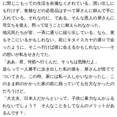
に閉じこもっての生活を余儀なくされている。買い出しに
も行けず、食糧などの必需品はすべて犀さんに頼んで手に
入れている。それなのに、である。そんな恩人の犀さんに
苛立ちを覚え、黙って従うことに耐えられなかった。
地元民たちが皆、一斉に通りに繰り出している。なら、黄
もそこにいるかもしれない。前にキタイスカヤの通りで会
ったように、そこへ行けば彼に会えるかもしれない――そ
の想いが私をせきたてた。
「ああ、君、何処へ行くんだ。そっちは危険だよ」
逆らって一人勝手に歩き出した私の後を、犀さんが慌てて
ついてきた。この時、家には私一人しかいなかったし、こ
のまま鉤のかかった家の前に残っていても仕方なかったの
だろうけど。
「大丈夫。日本人だからといって、子供に暴力なんかふる
わないでしょう？ そんなことをしてなんのメリットがあ
るんです？」