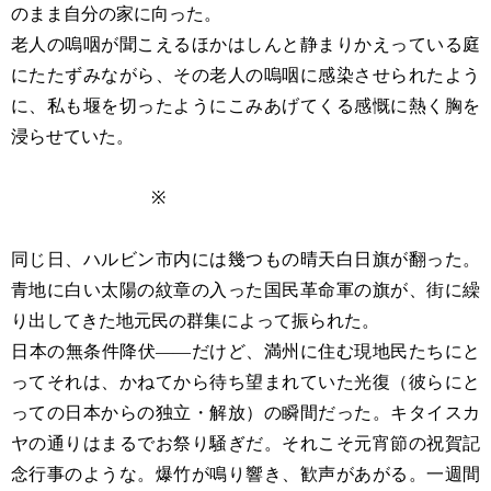
のまま自分の家に向った。
老人の嗚咽が聞こえるほかはしんと静まりかえっている庭
にたたずみながら、その老人の嗚咽に感染させられたよう
に、私も堰を切ったようにこみあげてくる感慨に熱く胸を
浸らせていた。
※
同じ日、ハルビン市内には幾つもの晴天白日旗が翻った。
青地に白い太陽の紋章の入った国民革命軍の旗が、街に繰
り出してきた地元民の群集によって振られた。
日本の無条件降伏――だけど、満州に住む現地民たちにと
ってそれは、かねてから待ち望まれていた光復（彼らにと
っての日本からの独立・解放）の瞬間だった。キタイスカ
ヤの通りはまるでお祭り騒ぎだ。それこそ元宵節の祝賀記
念行事のような。爆竹が鳴り響き、歓声があがる。一週間