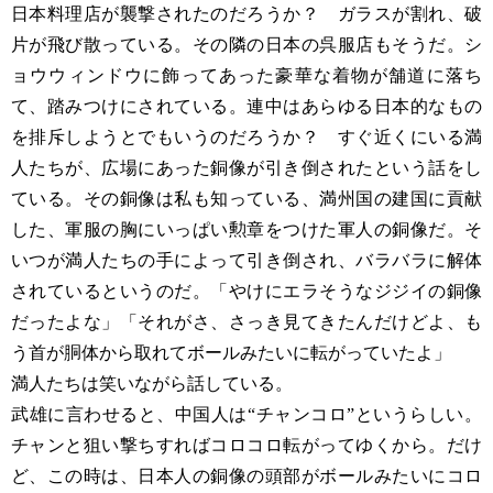
日本料理店が襲撃されたのだろうか？ ガラスが割れ、破
片が飛び散っている。その隣の日本の呉服店もそうだ。シ
ョウウィンドウに飾ってあった豪華な着物が舗道に落ち
て、踏みつけにされている。連中はあらゆる日本的なもの
を排斥しようとでもいうのだろうか？ すぐ近くにいる満
人たちが、広場にあった銅像が引き倒されたという話をし
ている。その銅像は私も知っている、満州国の建国に貢献
した、軍服の胸にいっぱい勲章をつけた軍人の銅像だ。そ
いつが満人たちの手によって引き倒され、バラバラに解体
されているというのだ。「やけにエラそうなジジイの銅像
だったよな」「それがさ、さっき見てきたんだけどよ、も
う首が胴体から取れてボールみたいに転がっていたよ」
満人たちは笑いながら話している。
武雄に言わせると、中国人は“チャンコロ”というらしい。
チャンと狙い撃ちすればコロコロ転がってゆくから。だけ
ど、この時は、日本人の銅像の頭部がボールみたいにコロ