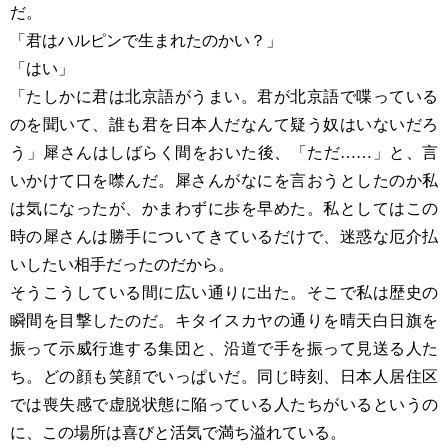
だ。
「君はハルピンで生まれたのかい？」
「はい」
「たしかに君は北京語がうまい。君が北京語で喋っている
のを聞いて、誰も君を日本人だなんて疑う奴はいないだろ
う」犀さんはしばらく間をおいた後、「ただ……」と、言
いかけて口を噤んだ。犀さんがなにを言おうとしたのか私
は気になったが、かまわずに歩を早めた。私としてはこの
時の犀さんは勝手についてきているだけで、迷惑な厄介払
いしたい相手だったのだから。
そうこうしている間に広い通りに出た。そこで私は歴史の
瞬間を目撃したのだ。キタイスカヤの通りを晴天白日旗を
振って示威行進する集団と、沿道で手を振って見送る人た
ち。どの顔も笑顔でいっぱいだ。同じ時刻、日本人居住区
では喪失感で虚脱状態に陥っている人たちがいるというの
に、この場所は喜びと活気で満ち溢れている。