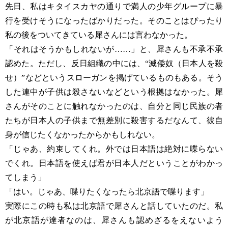
先日、私はキタイスカヤの通りで満人の少年グループに暴
行を受けそうになったばかりだった。そのことはぴったり
私の後をついてきている犀さんには言わなかった。
「それはそうかもしれないが……」と、犀さんも不承不承
認めた。ただし、反日組織の中には、“滅倭奴（日本人を殺
せ）”などというスローガンを掲げているものもある。そう
した連中が子供は殺さないなどという根拠はなかった。犀
さんがそのことに触れなかったのは、自分と同じ民族の者
たちが日本人の子供まで無差別に殺害するだなんて、彼自
身が信じたくなかったからかもしれない。
「じゃあ、約束してくれ。外では日本語は絶対に喋らない
でくれ。日本語を使えば君が日本人だということがわかっ
てしまう」
「はい。じゃあ、喋りたくなったら北京語で喋ります」
実際にこの時も私は北京語で犀さんと話していたのだ。私
が北京語が達者なのは、犀さんも認めざるをえないよう