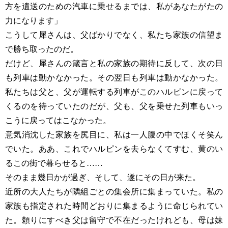
方を遺送のための汽車に乗せるまでは、私があなたがたの
力になります」
こうして犀さんは、父ばかりでなく、私たち家族の信望ま
で勝ち取ったのだ。
だけど、犀さんの箴言と私の家族の期待に反して、次の日
も列車は動かなかった。その翌日も列車は動かなかった。
私たちは父と、父が運転する列車がこのハルピンに戻って
くるのを待っていたのだが、父も、父を乗せた列車もいっ
こうに戻ってはこなかった。
意気消沈した家族を尻目に、私は一人腹の中でほくそ笑ん
でいた。ああ、これでハルピンを去らなくてすむ、黄のい
るこの街で暮らせると……
そのまま幾日かが過ぎ、そして、遂にその日が来た。
近所の大人たちが隣組ごとの集会所に集まっていた。私の
家族も指定された時間どおりに集まるように命じられてい
た。頼りにすべき父は留守で不在だったけれども、母は妹