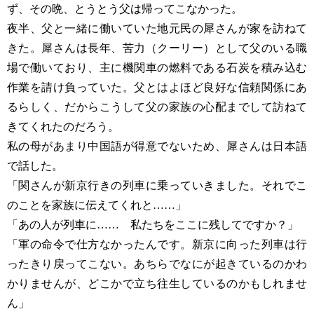
ず、その晩、とうとう父は帰ってこなかった。
夜半、父と一緒に働いていた地元民の犀さんが家を訪ねて
きた。犀さんは長年、苦力（クーリー）として父のいる職
場で働いており、主に機関車の燃料である石炭を積み込む
作業を請け負っていた。父とはよほど良好な信頼関係にあ
るらしく、だからこうして父の家族の心配までして訪ねて
きてくれたのだろう。
私の母があまり中国語が得意でないため、犀さんは日本語
で話した。
「関さんが新京行きの列車に乗っていきました。それでこ
のことを家族に伝えてくれと……」
「あの人が列車に…… 私たちをここに残してですか？」
「軍の命令で仕方なかったんです。新京に向った列車は行
ったきり戻ってこない。あちらでなにが起きているのかわ
かりませんが、どこかで立ち往生しているのかもしれませ
ん」