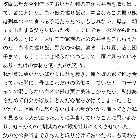
夕飯は母が今朝作っておいた荷物の中から弁当を取り出し
て、皆に分けた。白い飯の握り飯だ。本当ならこの握り飯
は列車の中で食べる予定だったのかもしれない。母は、朝
早く出勤する父を見送った後、すぐにでもこの家から離れ
られるようにと、大慌てで家族のための弁当をこしらえた
のだ。白米の握り飯、野菜の煮物、漬物、煎り豆、蒸し団
子まで。もうここには帰らないつもりで、家に残っている
ありったけの食材を使ったのだろう。
私が黄に会いたいばかりに外を歩き、彼と彼の家で抱き合
っていた間に、母はこれだけの労働をしていた！ コーリ
ャンの混じらない白米の飯は実に美味しかったが、私はあ
らためて自分が家族にとんだ心配をかけてしまったこと、
だからこそ滅多に怒らないはずの母が外から帰ってきた私
を見るなり人が違ったように興奮していたことに思いあた
り、せっかくのご馳走なのに喉を通りにくくさせていた。
父の分の弁当まできちんと取り分けておいたのにも関わら