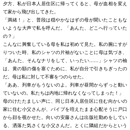
夕方、私が日本人居住区に帰ってくると、母が血相を変え
て家から飛び出してきた。
「満緒！」と、普段は穏やかなはずの母が聞いたこともな
いような大声で私を呼んだ。「あんた、どこへ行っていた
の？」
こんなに興奮している母を私は初めて見た。私の腕にすが
りついた時、私のシャツの片袖がないことに母は気づき、
「あんた、そんなナリをして、いったい……」シャツの袖
は、黄の額の傷を塞ぐために、私が自分で引きちぎったの
だ。母は私に対して不審をつのらせた。
「ああ、列車がもうないのよ。列車が昼間からずっと動い
ていないの。私たちは内地に帰れなくなってしまった！」
母のけたたましい声に、同じ日本人居住区に住む向かいの
家に住む小父さんが、パイプを咥えたまま心配そうに戸口
から顔を覗かせた。向いの安藤さんは出版社勤めをしてい
る、洒落た気さくな小父さんだ。とくに隣組だからという