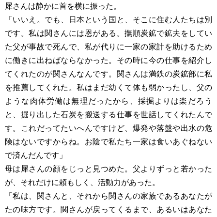
犀さんは静かに首を横に振った。
「いいえ。でも、日本という国と、そこに住む人たちは別
です。私は関さんには恩がある。撫順炭鉱で鉱夫をしてい
た父が事故で死んで、私が代りに一家の家計を助けるため
に働きに出ねばならなかった。その時に今の仕事を紹介し
てくれたのが関さんなんです。関さんは満鉄の炭鉱部に私
を推薦してくれた。私はまだ幼くて体も弱かったし、父の
ような肉体労働は無理だったから、採掘よりは楽だろう
と、掘り出した石炭を搬送する仕事を世話してくれたんで
す。これだってたいへんですけど、爆発や落盤や出水の危
険はないですからね。お陰で私たち一家は食いあぐねない
で済んだんです」
母は犀さんの顔をじっと見つめた。父よりずっと若かった
が、それだけに頼もしく、活動力があった。
「私は、関さんと、それから関さんの家族であるあなたが
たの味方です。関さんが戻ってくるまで、あるいはあなた