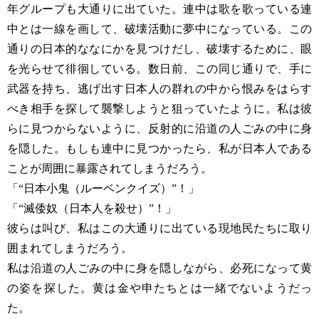
年グループも大通りに出ていた。連中は歌を歌っている連
中とは一線を画して、破壊活動に夢中になっている。この
通りの日本的ななにかを見つけだし、破壊するために、眼
を光らせて徘徊している。数日前、この同じ通りで、手に
武器を持ち、逃げ出す日本人の群れの中から恨みをはらす
べき相手を探して襲撃しようと狙っていたように。私は彼
らに見つからないように、反射的に沿道の人ごみの中に身
を隠した。もしも連中に見つかったら、私が日本人である
ことが周囲に暴露されてしまうだろう。
「“日本小鬼（ルーベンクイズ）”！」
「“滅倭奴（日本人を殺せ）”！」
彼らは叫び、私はこの大通りに出ている現地民たちに取り
囲まれてしまうだろう。
私は沿道の人ごみの中に身を隠しながら、必死になって黄
の姿を探した。黄は金や申たちとは一緒でないようだっ
た。