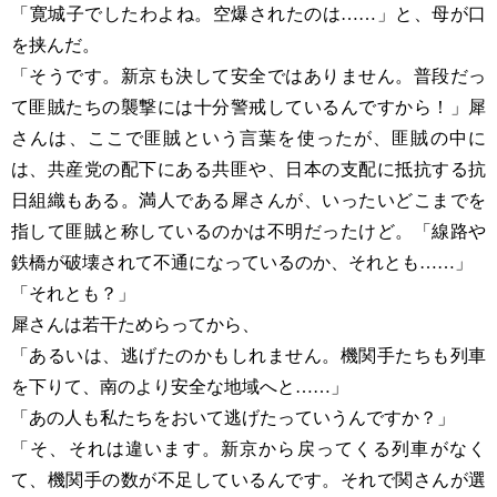
「寛城子でしたわよね。空爆されたのは……」と、母が口
を挟んだ。
「そうです。新京も決して安全ではありません。普段だっ
て匪賊たちの襲撃には十分警戒しているんですから！」犀
さんは、ここで匪賊という言葉を使ったが、匪賊の中に
は、共産党の配下にある共匪や、日本の支配に抵抗する抗
日組織もある。満人である犀さんが、いったいどこまでを
指して匪賊と称しているのかは不明だったけど。「線路や
鉄橋が破壊されて不通になっているのか、それとも……」
「それとも？」
犀さんは若干ためらってから、
「あるいは、逃げたのかもしれません。機関手たちも列車
を下りて、南のより安全な地域へと……」
「あの人も私たちをおいて逃げたっていうんですか？」
「そ、それは違います。新京から戻ってくる列車がなく
て、機関手の数が不足しているんです。それで関さんが選