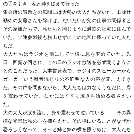
の手を引き、私と姉を従えて行った。
集会所の畳敷きの広間には大勢の大人たちがいた。出版社
勤めの安藤さんを除けば、だいたいが父の仕事の関係者と
その家族たちで、私たちと同じように満鉄の社宅に住んで
いた。ソ連参戦後も脱出せずにこの地区に残っていた人た
ちだ。
大人たちはラジオを前にして一様に息を潜めていた。先
日、回覧が回され、この日のラジオ放送を必ず聞くように
とのことだった。大本営発表で、ラジオのスピーカーから
ガーガーいう雑音混じりの不鮮明な人の声が聞こえてき
た。その声を聞きながら、大人たちは力なくうなだれ、肩
を震わせていた。なかにはすすり泣きを始める者さえい
た。
大の大人が涙を流し、身を震わせて泣いている…… その異
様な光景は私の心を捕らえた。その場にいることがなぜか
恐ろしくなって、そっと姉と妹の横を擦りぬけ、大人たち