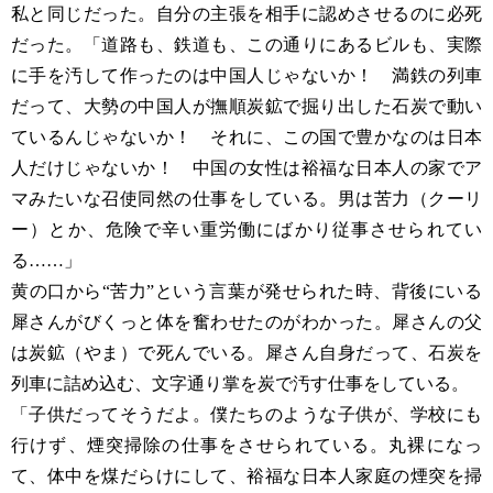
私と同じだった。自分の主張を相手に認めさせるのに必死
だった。「道路も、鉄道も、この通りにあるビルも、実際
に手を汚して作ったのは中国人じゃないか！ 満鉄の列車
だって、大勢の中国人が撫順炭鉱で掘り出した石炭で動い
ているんじゃないか！ それに、この国で豊かなのは日本
人だけじゃないか！ 中国の女性は裕福な日本人の家でア
マみたいな召使同然の仕事をしている。男は苦力（クーリ
ー）とか、危険で辛い重労働にばかり従事させられてい
る……」
黄の口から“苦力”という言葉が発せられた時、背後にいる
犀さんがびくっと体を奮わせたのがわかった。犀さんの父
は炭鉱（やま）で死んでいる。犀さん自身だって、石炭を
列車に詰め込む、文字通り掌を炭で汚す仕事をしている。
「子供だってそうだよ。僕たちのような子供が、学校にも
行けず、煙突掃除の仕事をさせられている。丸裸になっ
て、体中を煤だらけにして、裕福な日本人家庭の煙突を掃