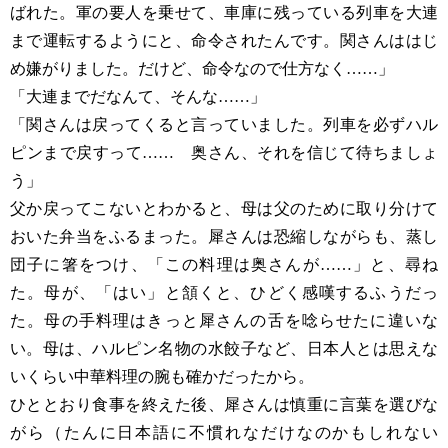
ばれた。軍の要人を乗せて、車庫に残っている列車を大連
まで運転するようにと、命令されたんです。関さんははじ
め嫌がりました。だけど、命令なので仕方なく……」
「大連までだなんて、そんな……」
「関さんは戻ってくると言っていました。列車を必ずハル
ピンまで戻すって…… 奥さん、それを信じて待ちましょ
う」
父か戻ってこないとわかると、母は父のために取り分けて
おいた弁当をふるまった。犀さんは恐縮しながらも、蒸し
団子に箸をつけ、「この料理は奥さんが……」と、尋ね
た。母が、「はい」と頷くと、ひどく感嘆するふうだっ
た。母の手料理はきっと犀さんの舌を唸らせたに違いな
い。母は、ハルピン名物の水餃子など、日本人とは思えな
いくらい中華料理の腕も確かだったから。
ひととおり食事を終えた後、犀さんは慎重に言葉を選びな
がら（たんに日本語に不慣れなだけなのかもしれない