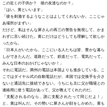
この近くの子供か？ 彼の友達なのか？」
「はい。黄といいます」
「彼を刺激するようなことはよしてくれないか。ここじゃ
あ場所がまずい」
だけど、私はそんな犀さんの再三の警告を無視して、かま
わずに言い続けた。黄にだけはどうしても理解して欲しか
ったから。
「日本人がいたから、ここにいる人たちは皆、豊かな暮ら
しができたんだ。道路だって、鉄道だって、電気だって、
みんな日本のおかげじゃないか！」
それに電話だ。満州の電話は本国よりも進歩している。こ
こではダイヤル式の自動電話だが、本国では交換手を介さ
ないと通話先に接続できない。うちにも主に父が職場との
連絡用に使う電話があって、父が教えてくれたのだ。
「支配されるのなら、誰に支配されたって同じだよ！」
と、黄は叫んだ。その勢いに犀さんが顔をしかめた。黄も