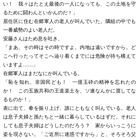
い！ 我々はたとえ最後の一人になっても、この土地を守
るために闘わんといかんのだ！」
居住区に住む在郷軍人の老人が叫んでいた。隣組の中でも
一番威勢のよい老人だ。
安藤さんはため息を吐き、
「まあ、その時はその時ですよ。内地は遠いですから。ど
こへ行ったってそこへ辿り着くまでには危険が待ち構えて
いますよ……」
在郷軍人はまだなにか叫んでいる。
「恥を知れ、非国民ども！ 一億玉砕の精神を忘れたの
か！ この五族共和の王道楽土を、ソ連なんかに渡してな
るものか！」
表に出て、拳を振り上げ、誰にともなく叫んでいる。老人
は息子夫婦と孫たちと一緒に暮らしているはずだ。それに
しても息子夫婦はどうしたのだろう？ 家からいっこうに
姿を現さない。「ご近所に迷惑ですから」と、そろそろ父