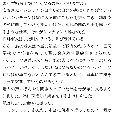
まわず怒鳴りつけたくなるのもわかりますよ」
安藤さんとシンチャンは向いの自分の家に引きあげていっ
た。シンチャンは家に入る前にこちらを振り向き、幼馴染
の私に向けて小さく笑いかけた。別れの際の相手を思いや
るような仕草。それがシンチャンの癖なのだ。
在郷軍人はまだ叫んでいる、叫び続けている……
ああ、あの老人は本当に最後まで戦うのだろうか？ 国民
学校では竹槍をもって藁に突き刺す訓練をさせられた
が…… ソ連兵が来たら、あの人は本当にそうするのだろ
うか？ いや、そうしなければならないのだろうか？ ソ
連兵は戦車でなだれ込んできているという。戦車に竹槍を
もって突進していくのだろうか？
老人の声にぼんやり聞き入っていた私を母が家に入るよう
に促した。私に荷造りの続きをするように命じた。
私はしぶしぶ命令に従った。
「ミッチャン、あんた、本当に何処へ行ってたの？ 気が