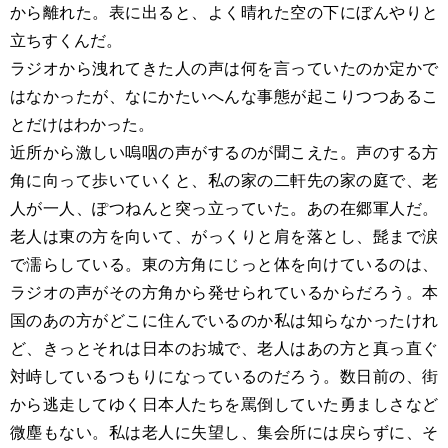
から離れた。表に出ると、よく晴れた空の下にぼんやりと
立ちすくんだ。
ラジオから洩れてきた人の声は何を言っていたのか定かで
はなかったが、なにかたいへんな事態が起こりつつあるこ
とだけはわかった。
近所から激しい嗚咽の声がするのが聞こえた。声のする方
角に向って歩いていくと、私の家の二軒先の家の庭で、老
人が一人、ぽつねんと突っ立っていた。あの在郷軍人だ。
老人は東の方を向いて、がっくりと肩を落とし、髭まで涙
で濡らしている。東の方角にじっと体を向けているのは、
ラジオの声がその方角から発せられているからだろう。本
国のあの方がどこに住んでいるのか私は知らなかったけれ
ど、きっとそれは日本のお城で、老人はあの方と真っ直ぐ
対峙しているつもりになっているのだろう。数日前の、街
から逃走してゆく日本人たちを罵倒していた勇ましさなど
微塵もない。私は老人に失望し、集会所には戻らずに、そ