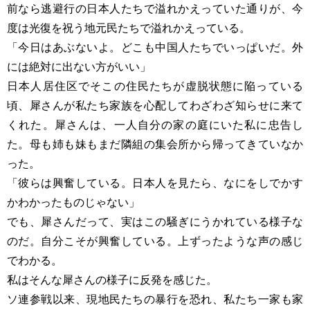
前なら逃避行の日本人たちで溢れかえっていた通りが、今
度は光復を祝う地元民たちで溢れかえっている。
「今日はあぶないよ。どこも中国人たちでいっぱいだ。外
には絶対に出ない方がいい」
日本人居住区でそこの住民たちが虚脱状態に陥っている
頃、犀さんが私たち家族を心配してわざわざ知らせに来て
くれた。犀さんは、一人自分の家の庭にいた私に忠告し
た。母も姉も妹もまだ隣組の集会所から帰ってきていなか
った。
「彼らは興奮している。日本人を見たら、なにをしでかす
かわかったものじゃない」
でも、犀さんだって、実はこの騒ぎにうかれている様子な
のだ。自分こそが興奮している。上ずったような声の感じ
でわかる。
私はそんな犀さんの様子に反発を感じた。
ソ連参戦以来、現地民たちの暴行を恐れ、私たち一家も家