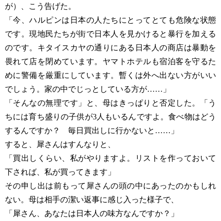
が）、こう告げた。
「今、ハルピンは日本の人たちにとってとても危険な状態
です。現地民たちが街で日本人を見かけると暴行を加える
のです。キタイスカヤの通りにある日本人の商店は暴動を
畏れて店を閉めています。ヤマトホテルも宿泊客を守るた
めに警備を厳重にしています。暫くは外へ出ない方がいい
でしょう。家の中でじっとしている方が……」
「そんなの無理です」と、母はきっぱりと否定した。「う
ちには育ち盛りの子供が3人もいるんですよ。食べ物はどう
するんですか？ 毎日買出しに行かないと……」
すると、犀さんはすんなりと、
「買出しくらい、私がやりますよ。リストを作っておいて
下されば、私が買ってきます」
その申し出は前もって犀さんの頭の中にあったのかもしれ
ない。母は相手の潔い返事に感じ入った様子で、
「犀さん、あなたは日本人の味方なんですか？」