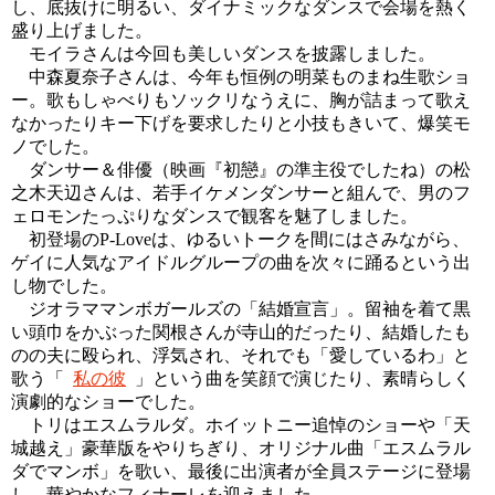
し、底抜けに明るい、ダイナミックなダンスで会場を熱く
盛り上げました。
モイラさんは今回も美しいダンスを披露しました。
中森夏奈子さんは、今年も恒例の明菜ものまね生歌ショ
ー。歌もしゃべりもソックリなうえに、胸が詰まって歌え
なかったりキー下げを要求したりと小技もきいて、爆笑モ
ノでした。
ダンサー＆俳優（映画『初戀』の準主役でしたね）の松
之木天辺さんは、若手イケメンダンサーと組んで、男のフ
ェロモンたっぷりなダンスで観客を魅了しました。
初登場のP-Loveは、ゆるいトークを間にはさみながら、
ゲイに人気なアイドルグループの曲を次々に踊るという出
し物でした。
ジオラママンボガールズの「結婚宣言」。留袖を着て黒
い頭巾をかぶった関根さんが寺山的だったり、結婚したも
のの夫に殴られ、浮気され、それでも「愛しているわ」と
歌う「
私の彼
」という曲を笑顔で演じたり、素晴らしく
演劇的なショーでした。
トリはエスムラルダ。ホイットニー追悼のショーや「天
城越え」豪華版をやりちぎり、オリジナル曲「エスムラル
ダでマンボ」を歌い、最後に出演者が全員ステージに登場
し、華やかなフィナーレを迎えました。