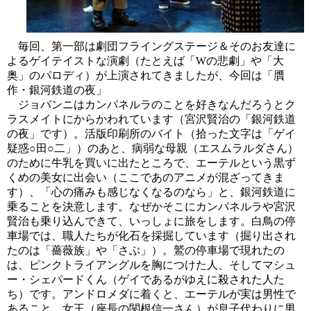
毎回、第一部は劇団フライングステージ＆そのお友達に
よるゲイテイストな演劇（たとえば「Wの悲劇」や「大
奥」のパロディ）が上演されてきましたが、今回は「贋
作・銀河鉄道の夜」
ジョバンニはカンパネルラのことを好きなんだろうとク
ラスメイトにからかわれています（宮沢賢治の「銀河鉄道
の夜」です）。活版印刷所のバイト（拾った文字は「ゲイ
疑惑○田○二」）のあと、病弱な母親（エスムラルダさん）
のために牛乳を買いに出たところで、エーテルという黒ず
くめの美女に出会い（ここであのアニメが混ざってきま
す）、「心の痛みも感じなくなるのなら」と、銀河鉄道に
乗ることを決意します。なぜかそこにカンパネルラや宮沢
賢治も乗り込んできて、いっしょに旅をします。白鳥の停
車場では、職人たちが化石を採掘しています（掘り出され
たのは「薔薇族」や「さぶ」）。鷲の停車場で現れたの
は、ピンクトライアングルを胸につけた人、そしてマシュ
ー・シェパードくん（ゲイであるがゆえに殺された人た
ち）です。アンドロメダに着くと、エーテルが実は男性で
あること、女王（座長の関根信一さん）が息子代わりに男