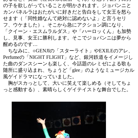
の子を欲しがっていることが明かされます。ジョバンニと
カンパネルラはおたがいに好きだと告白をして女王を怒ら
せます（「同性婚なんて絶対に認めないよ」と言うセリ
フ、ウケました）。そこから急にアクション調になり、
「クイーン・エスムラルダス」や「ハーロッくん」も加勢
し、見事、女王に勝利します。そこでジョバンニは夢から
醒めるのです…
ちなみに、○GENJIの「スターライト」やEXILEのアレ、
Perfumeの「NIGHT FLIGHT」など、銀河鉄道をイメージし
た曲のダンスシーンも楽しく、今話題のレミゼによる歌も
随所に盛り込まれ、ちょうど「glee」のようなミュージカル
風ゲイドラマになっていました。
胸がスカっとして、大いに笑えて楽しめる（そしてちょ
っと感動する）、素晴らしくゲイテイストな舞台でした。