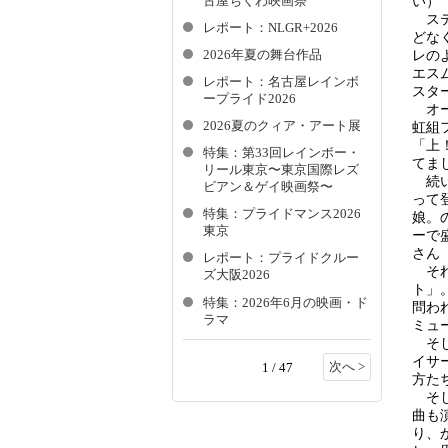
古屋ちくわ映画祭
い）
ステ
レポート：NLGR+2026
どな
レの
2026年夏の舞台作品
エス
レポート：名古屋レインボ
スタ
ープライド2026
オー
2026夏のクィア・アート展
虹組
「上
特集：第33回レインボー・
てま
リール東京〜東京国際レズ
続い
ビアン＆ゲイ映画祭〜
って
特集：プライドマンス2026
娘。の
東京
ーで
さん
レポート：プライドクルー
それ
ズ大阪2026
ト」
特集：2026年6月の映画・ド
問わ
ラマ
ミュ
そし
イサ
次へ >
1 / 47
方た
そし
曲も
り、