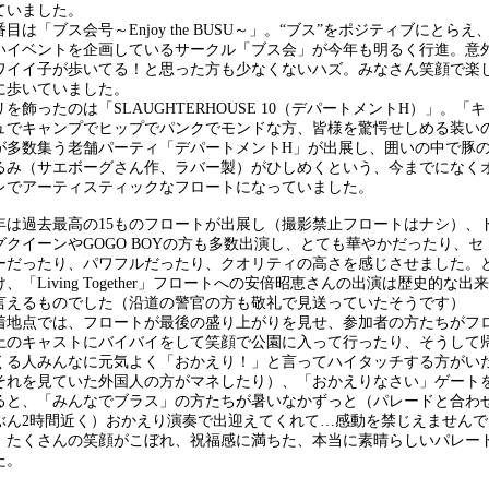
ていました。
目は「ブス会号～Enjoy the BUSU～」。“ブス”をポジティブにとらえ
いイベントを企画しているサークル「ブス会」が今年も明るく行進。意
ワイイ子が歩いてる！と思った方も少なくないハズ。みなさん笑顔で楽
に歩いていました。
を飾ったのは「SLAUGHTERHOUSE 10（デパートメントH）」。「キ
ュでキャンプでヒップでパンクでモンドな方、皆様を驚愕せしめる装い
が多数集う老舗パーティ「デパートメントH」が出展し、囲いの中で豚
るみ（サエボーグさん作、ラバー製）がひしめくという、今までになく
レでアーティスティックなフロートになっていました。
は過去最高の15ものフロートが出展し（撮影禁止フロートはナシ）、
グクイーンやGOGO BOYの方も多数出演し、とても華やかだったり、セ
ーだったり、パワフルだったり、クオリティの高さを感じさせました。
、「Living Together」フロートへの安倍昭恵さんの出演は歴史的な出来
言えるものでした（沿道の警官の方も敬礼で見送っていたそうです）
地点では、フロートが最後の盛り上がりを見せ、参加者の方たちがフ
上のキャストにバイバイをして笑顔で公園に入って行ったり、そうして
くる人みんなに元気よく「おかえり！」と言ってハイタッチする方がい
それを見ていた外国人の方がマネしたり）、「おかえりなさい」ゲート
ると、「みんなでブラス」の方たちが暑いなかずっと（パレードと合わ
ぶん2時間近く）おかえり演奏で出迎えてくれて…感動を禁じえませんで
。たくさんの笑顔がこぼれ、祝福感に満ちた、本当に素晴らしいパレー
た。