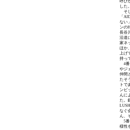
呼び
した
そして
「AI
ない
ンのH
長谷
沿道
家ネ
ほか
上げ
持っ
4番目
やジ
仲間
たそ
トで
ンビッ
んに
た。
LUS
なぐ
ん、
5番目
様性