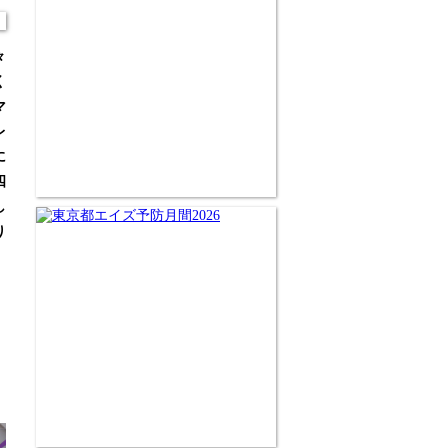
々
く
マ
レ
に
四
し
り