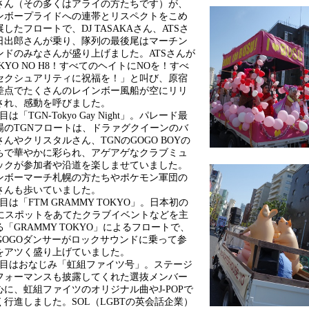
さん（その多くはアライの方たちです）が、
ンボープライドへの連帯とリスペクトをこめ
したフロートで、DJ TASAKAさん、ATSさ
日出郎さんが乗り、隊列の最後尾はマーチン
ンドのみなさんが盛り上げました。ATSさんが
KYO NO H8！すべてのヘイトにNOを！すべ
セクシュアリティに祝福を！」と叫び、原宿
差点でたくさんのレインボー風船が空にリリ
され、感動を呼びました。
は「TGN-Tokyo Gay Night」。パレード最
場のTGNフロートは、ドラァグクイーンのバ
んやクリスタルさん、TGNのGOGO BOYの
ちで華やかに彩られ、アゲアゲなクラブミュ
ックが参加者や沿道を楽しませていました。
ンボーマーチ札幌の方たちやポケモン軍団の
さんも歩いていました。
は「FTM GRAMMY TOKYO」。日本初の
Mにスポットをあてたクラブイベントなどを主
「GRAMMY TOKYO」によるフロートで、
やGOGOダンサーがロックサウンドに乗って参
をアツく盛り上げていました。
目はおなじみ「虹組ファイツ号」。ステージ
フォーマンスも披露してくれた選抜メンバー
心に、虹組ファイツのオリジナル曲やJ-POPで
く行進しました。SOL（LGBTの英会話企業）