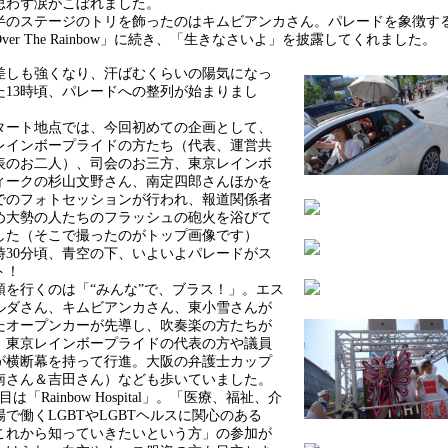
思わず涙がこぼれました。
のステージのトリを飾ったのはキムビアンカさん。パレードを象徴す
ver The Rainbow」に続き、「生きなさいよ」を披露してくれました。
しも強くなり、汗ばむくらいの陽気になっ
た13時頃、パレードへの整列が始まりまし
ート地点では、今回初めての企画として、
レインボープライドの方たち（代表、運営共
表のお二人）、司会のお三方、東京レインボ
ィークの杉山文野さん、南定四郎さんほかを
でのフォトセッションが行われ、報道関係者
め大勢の人たちのフラッシュの砲火を浴びて
した（そこで撮ったのがトップ画像です）
時30分頃、青空の下、いよいよパレードがス
ト！
を行くのは「“みんな”で、ブラス！」。エス
ルダさん、キムビアンカさん、東小雪さんが
たオープンカーが先導し、吹奏楽の方たちが
、東京レインボープライドの代表の方や議員
が横断幕を持って行進。大阪の弁護士カップ
南さん＆吉田さん）なども歩いていました。
は「Rainbow Hospital」。「医療、福祉、介
場で働くLGBTやLGBTヘルスに関心のある
これから知っていきたいという方」の参加が