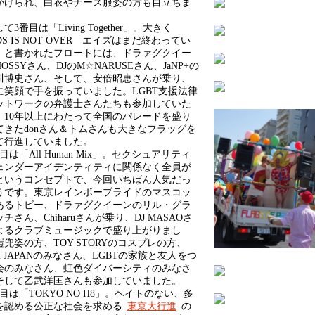
かけられ、白衣やナース服姿の方も目立ちま
。
3番目は「Living Together」。大きく
DS IS NOT OVER エイズはまだ終わってい
」と書かれたフロートには、ドラァグクイー
OSSYさん、DJのM☆NARUSEさん、JaNP+の
川博史さん、そして、安倍昭恵さんが乗り、
に笑顔で手を振っていました。LGBT支援法律
ットワークの弁護士さんたちも参加していた
、10年以上にわたって全国のパレードを盛り
てきたdonさん＆トムさんも大きなフラッグを
て行進していました。
は「All Human Mix」。セクシュアリティ
ェンダーアイデンティティに関係なく全員が
というコンセプトで、今回いちばん人気だっ
うです。東京レインボープライドのマスコッ
あるトビー、ドラァグクイーンのリル・グラ
チさん、Chiharuさんが乗り、DJ MASAOさ
よるクラブミュージックで盛り上がりまし
鎧兜姿の方、TOY STORYのコスプレの方、
H JAPANのみなさん、LGBTの家族と友人をつ
会のみなさん、虹色ダイバーシティのみなさ
そして乙武洋匡さんも参加していました。
は「TOKYO NO H8」。ヘイトのない、多
を認める公正な社会を求める
東京大行進
の