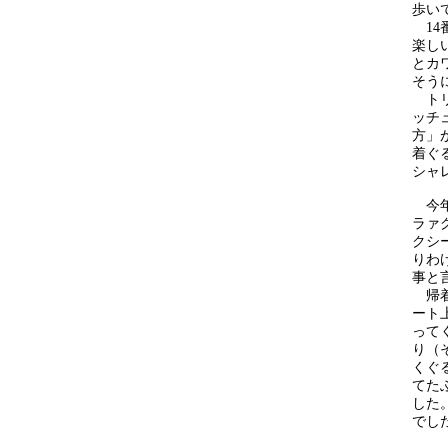
歩い
14番
楽し
とカ
そう
トリ
ッチ
方」
着ぐ
シャ
今年
ラァ
クシ
りわけ
事と
帰着
ート
って
り（
くぐ
てた
した
でし