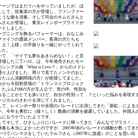
ージではまだリハをやっていましたが、ほ
くして、吹奏楽の方が登場し、ファンファー
ような曲を演奏。そして司会のキムビさんと
ムさんが登場し、東京レインボープライドが
ートしました。
プニングを飾るパフォーマーは、おなじみ
ファイツの選抜メンバー。客席の方たちも
！上！上様」の手振りを一緒にやってくれて
した。
て、「ゲイでも夢をあきらめない！」と言
登場した二丁ハロ。は、今年発売されたモー
シングル曲「What is Love？」からのメドレ
盛り上げました。周りで見てたノンケのおじ
（たぶん演劇関係の方）が絶賛してました。
から今回初登場の「トランス☆プロジェク
。たぶんFtMの方が主人公で、世の中、性別を
れることがとても多いけど、自分の性別って…？といった悩みを表現す
ージカルのさわりを演じてくれました。
て、レインボー祭りや全国のパレードに出演してきた「新虹」による
ー。今年も勇壮に（雄々しく）数曲の演舞を披露していました。外国人
ちにもウケていたようです。
てそして、ひさしぶりにパレードに帰ってきた「みんなでブラス！」
演奏も本当によかったのですが、2005年頃のパレードの感動が甦ってき
かつてバンマスをしていたラルフさん（2007年に急逝）のことを思い出