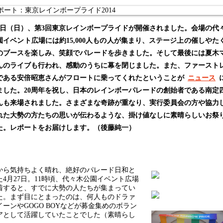
27日（日）、第3回東京レインボープライドが開催されました。会場の代
園イベント広場には約15,000人もの人が集まり、ステージ上の催しやた
のブースを楽しみ、笑顔でパレードを歩きました。そして最後には夏木
んのライブも行われ、感動のうちに幕を閉じました。また、ファースト
である安倍昭恵さんがフロートに乗ってくれたということが
ニュース
ました。20周年を祝し、日本のレインボーパレードの創始者である南定
んも来場されました。さまざまな奇跡が重なり、実行委員会の方や協力
れた大勢の方たちの思いが伝わるような、掛け値なしに素晴らしいお祭
た。レポートをお届けします。（後藤純一）
ら気持ちよく晴れ、絶好のパレード日和と
た4月27日。11時頃、代々木公園イベント広場
着すると、すでに大勢の人たちが集まってい
た。まず目にとまったのは、何人ものドラァ
イーンやGOGO BOYなどが募金集めのボラン
アとして活躍していたことでした（素晴らし