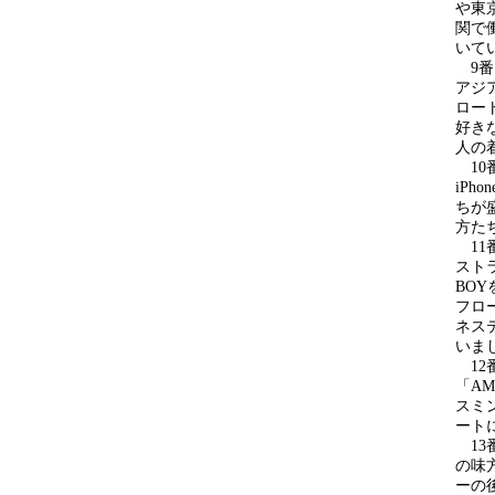
や東
関で
いて
9番目
アジア
ロー
好き
人の
10番
iPh
ちが
方た
11番
スト
BO
フロ
ネス
いま
12
「A
スミ
ート
13
の味
ーの