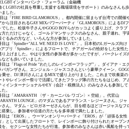
京LGBTインターバンク・フォーラム（金融機
働くLGBTの社員を尊重し支援する職場環境をサポート）のみなさんも
いました。
は「FIRE BIRD GLAMOROUS」。都内開催に留まらず台湾での開催
から注目されるGAY MIXパワーパーティ「GLAMOROUS」によるDJフ
トでした。松坂牛子さんやGOGO BOYらがカッコよく盛り上げ、クラブ
な方ただけじゃなく、ゴールドマンサックスのみなさん、親子連れ、宇
着ぐるみの方など、いろんな方が参加していました。
目は「Spindle+”ALL WE NEED IS LOVE”」。日本初のLガールズ向け
oneアプリ「Spindle+」によるフロートで、チアガールの恰好をした女性た
盛り上げました。やはり女性の参加者が多かったですが、バークレイズ
ちなども歩いていました。
目は「Flags of Pride “わたしのレインボーフラッグ”」。ダイアナ・エ
ラバガンザさん、エンジェル・ジャスコさんという豪華クイーン、GOG
Yを乗せ、DJ 津川さんによるMIXで盛り上がりました。これまで吹奏楽の
ートやレインボー祭りで活躍してきたフラッグ隊の方たちをはじめ、ア
ティインターナショナルやEY（会計・税務法人）のみなさんも参加して
した。
番目は「AMARANTH 〈ザ・カーニバル ワゴン〉× 空組」。代官山
MARANTH LOUNGE」のマダムであるアマランス・レジーヌさん、ジャ
ンさん、マダム・ピロガネーゼさんらが、目を瞠るほどゴージャスなフ
に搭乗し、参加者や沿道の方たちを多幸感で満たしました。
番目は「EROS」。ウーマンオンリーパーティ「EROS」が「頑張る女性
方」として出展したフロートで、レインボーに飾り付けられたオープン
後を、セクシーな女性たちが行進。参加者のみなさんは赤い風船を持っ