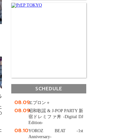
SCHEDULE
る
08.09
エプロン＋
エ
08.09
昭和歌謡 & J-POP PARTY 新
の
宿ドレミファ丼 -Digital DJ
Edition-
。
08.10
た
YOROZ BEAT -1st
Anniversary-