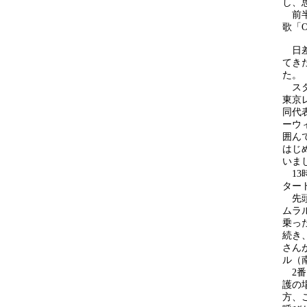
し、
前半
歌「O
日差
てき
た。
スタ
東京
同代
ーウ
囲ん
はじ
いま
13
ター
先頭
ムラ
乗っ
続き
さん
ル（
2番目
護の
方、