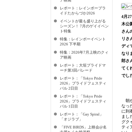
ア映画
レポート：レインボープラ
イドたからづか2026
4月
イベントが最も盛り上がる
木公
シーズン！ 7月のゲイイベン
さん
ト特集
リさ
特集：レインボーイベント
2026 下半期
ディ
特集：2026年7月上映のクィ
なり
ア映画
郎さ
レポート；大垣プライドマ
てく
ーチ第3回パレード
でし
レポート：「Tokyo Pride
2026」プライドフェスティ
バル 2日目
レポート：「Tokyo Pride
朝か
2026」プライドフェスティ
なっ
バル 1日目
に到
レポート：「Gay Spiral」
まし
「オジラブ」
グク
ティ
「FIVE BIRDS」上映会@名