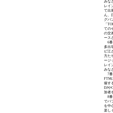
みな
レイ
て出展
ん、
グバ
「TO
ての
の交
ース
6番目
多出
ビ江さ
方た
ージ
レイ
みな
7番目
FT
催する
DJ
加者
8番
でパ
を中
楽し