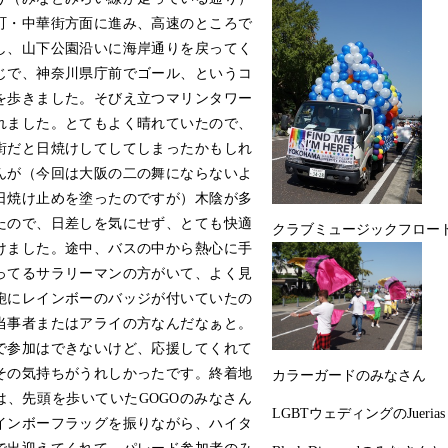
町・中華街方面に進み、高速のところで
し、山下公園沿いに海岸通りを戻ってく
じで、神奈川県庁前でゴール、というコ
を歩きました。そびえ立つマリンタワー
れました。とてもよく晴れていたので、
街だと日焼けしてしてしまったかもしれ
んが（今回は大阪の二の舞にならないよ
日焼け止めを塗ったのですが）木陰が多
たので、日差しを気にせず、とても快適
クラブミュージックフロー
けました。途中、バスの中から熱心に手
ってるサラリーマンの方がいて、よく見
鞄にレインボーのバッジが付いていたの
当事者またはアライの方なんだなぁと。
で参加はできないけど、応援してくれて
その気持ちがうれしかったです。終着地
カラーガードのみなさん
は、先頭を歩いていたGOGOのみなさん
LGBTウェディングのJuerias
インボーフラッグを振りながら、ハイタ