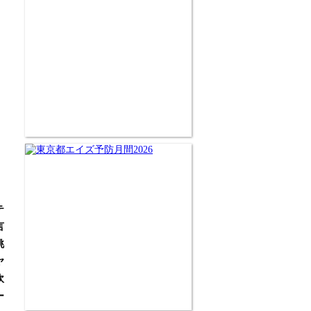
テ
言
眺
ヤ
吹
ー