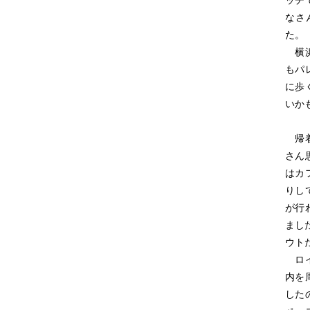
ッチ
なさ
た。
横浜
もパ
に歩
いか
帰着
さん
はカ
りし
が行
まし
ウト
ロイ
内を
した