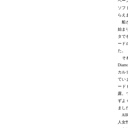
ペー
ソフ
らえ
船が
始ま
タで
ード
た。
それ
Dia
カル
てい
ード
露。
ずよ
まし
AI
人女