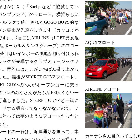
はAQUX（『Surf』などに協賛してい
パンブランド）のフロート。横浜らしい
ンルックで統一されたGOGO BOYS的な
メン集団が先頭を歩きます（カッコよか
す）。2番目はAIRLINE（LGBT男女混
AQUXフロート
人組ボーカル＆ダンスグループ）のフロー
3番目はレインボーの風船が飾り付けられ
ラックが先導するクラブミュージックフ
ト。音的にはここがいちばん盛り上がっ
た。最後がSECRET GUYZフロート。
RET GUYZの3人がオープンカーに乗っ
AIRLINEフロート
ファンのみなさんがたぶん100人くらい一
進しました。SECRET GUYZと一緒に
ードする機会ってなかなかないので、フ
にとっては夢のようなフロートだったと
ます。
ードの一行は、海岸通りを渡って、本
カオナシさん目立ってまし
り（みなとみらい線が走っている通り）