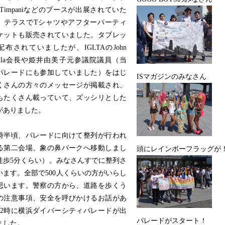
 Timpaniなどのブースが出展されていた
、テラスでTシャツやアフターパーティ
ケットも販売されていました。タブレッ
配布されていましたが、IGLTAのJohn
zella会長や姫井由美子元参議院議員（当
パレードにも参加していました）をはじ
ISマガジンのみなさん
くさんの方々のメッセージが掲載され、
もたくさん載っていて、ズッシリとした
がありました。
時半頃、パレードに向けて整列が行われ
る第二会場、象の鼻パークへ移動しまし
頭にレインボーフラッグが
徒歩5分くらい）。みなさんすでに整列さ
います。全部で500人くらいの方がいらし
思います。警察の方から、道路を歩くう
の注意事項、安全を呼びかけるお話があ
12時に横浜ダイバーシティパレードが出
パレードがスタート！
ました。