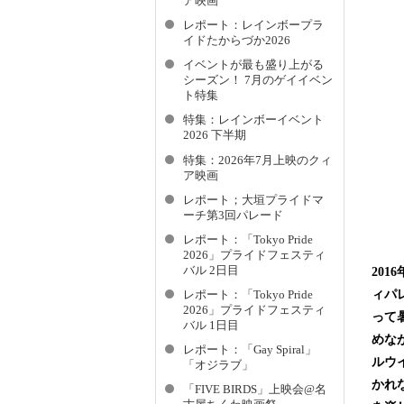
ア映画
レポート：レインボープラ
イドたからづか2026
イベントが最も盛り上がる
シーズン！ 7月のゲイイベン
ト特集
特集：レインボーイベント
2026 下半期
特集：2026年7月上映のクィ
ア映画
レポート；大垣プライドマ
ーチ第3回パレード
レポート：「Tokyo Pride
2026」プライドフェスティ
バル 2日目
20
ィパ
レポート：「Tokyo Pride
2026」プライドフェスティ
って
バル 1日目
めな
レポート：「Gay Spiral」
ルウ
「オジラブ」
かれ
「FIVE BIRDS」上映会@名