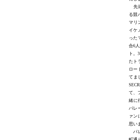
先頭
る競
マリ
イケ
ったで
合6
ト。
たト
ロー
てまし
SEC
て、
緒に行
パレ
ァン
思い
パレ
町通