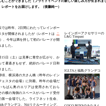
しむことができました（プライドイベントの新しい楽しみ方が生まれま
。レポートをお届けします。（後藤純一）
では昨年、2日間にわたってレインボー
レインボーアクセサリーの
スタが開催されましたが（レポートは
こ
L&G Timpani
）、今年は満を持して初のパレードが開
れました。
月15日（土）は見事に青空が広がり、か
って暑過ぎもせず、絶好のパレード日和
りました。
IGLTAと福島グランデコ
時頃、横浜港の大さん橋（昨年のレイン
フェスタの会場）に到着。昨年の会場だ
いちばん奥のエリアは使用されておら
その横の海側のスペースがパレード受付
の第一会場でした。ライフネット生命、
TA&グランデコ、Nijiリクルーティング、
GOGO BOYSのみなさん