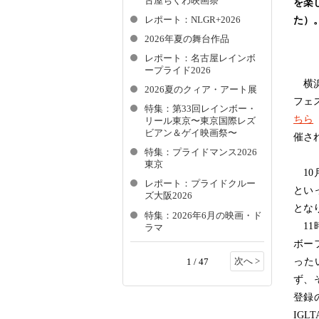
古屋ちくわ映画祭
を楽
た）
レポート：NLGR+2026
2026年夏の舞台作品
レポート：名古屋レインボ
ープライド2026
横浜
2026夏のクィア・アート展
フェ
特集：第33回レインボー・
ちら
リール東京〜東京国際レズ
ビアン＆ゲイ映画祭〜
催さ
特集：プライドマンス2026
東京
10
レポート：プライドクルー
とい
ズ大阪2026
とな
特集：2026年6月の映画・ド
11
ラマ
ボー
次へ >
った
1 / 47
ず、
登録
IGL