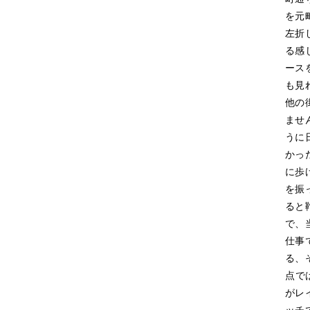
を元
左折
る感
ース
も見
他の
ませ
うに
かっ
に歩
を振
ると
で、
仕事
る、
点で
がレ