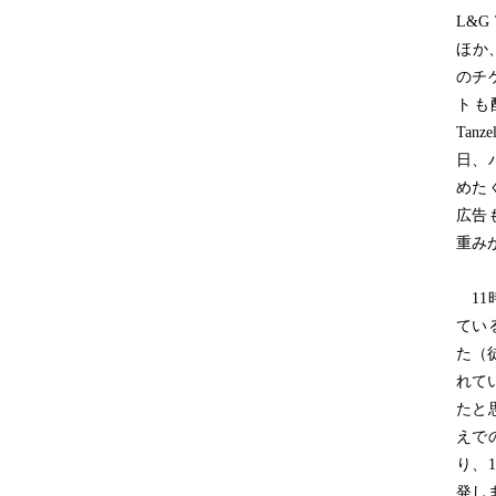
L&G
ほか
のチ
トも
Tan
日、
めた
広告
重み
11
てい
た（
れて
たと
えで
り、
発し