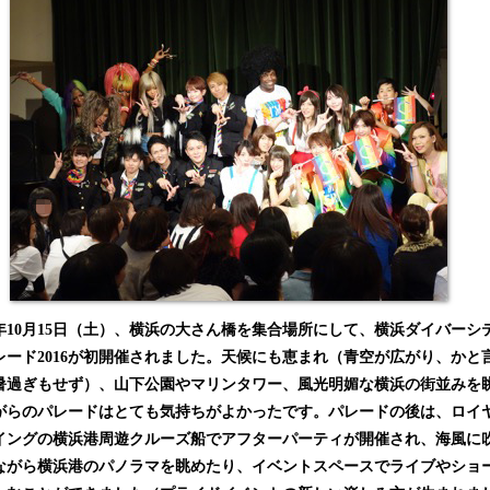
16年10月15日（土）、横浜の大さん橋を集合場所にして、横浜ダイバーシ
レード2016が初開催されました。天候にも恵まれ（青空が広がり、かと
暑過ぎもせず）、山下公園やマリンタワー、風光明媚な横浜の街並みを
がらのパレードはとても気持ちがよかったです。パレードの後は、ロイ
イングの横浜港周遊クルーズ船でアフターパーティが開催され、海風に
ながら横浜港のパノラマを眺めたり、イベントスペースでライブやショ