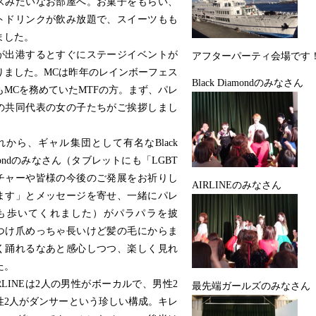
スみたいなお部屋へ。お菓子をもらい、
トドリンクが飲み放題で、スイーツもも
ました。
出港するとすぐにステージイベントが
アフターパーティ会場です
りました。MCは昨年のレインボーフェス
Black Diamondのみなさん
もMCを務めていたMTFの方。まず、パレ
の共同代表の女の子たちがご挨拶しまし
から、ギャル集団として有名なBlack
mondのみなさん（タブレットにも「LGBT
チャーや皆様の今後のご発展をお祈りし
AIRLINEのみなさん
ます」とメッセージを寄せ、一緒にパレ
も歩いてくれました）がパラパラを披
つけ爪めっちゃ長いけど髪の毛にからま
く踊れるなあと感心しつつ、楽しく見れ
た。
RLINEは2人の男性がボーカルで、男性2
最先端ガールズのみなさん
性2人がダンサーという珍しい構成。キレ