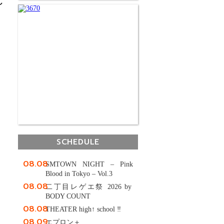
し
SCHEDULE
08.08
SMTOWN NIGHT – Pink
Blood in Tokyo – Vol.3
08.08
二丁目レゲエ祭 2026 by
BODY COUNT
08.08
THEATER high↑ school ‼
08.09
エプロン＋