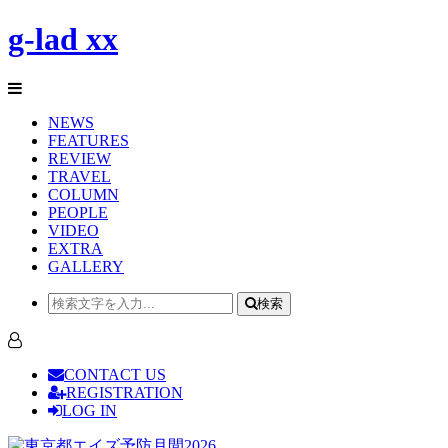
g-lad xx
NEWS
FEATURES
REVIEW
TRAVEL
COLUMN
PEOPLE
VIDEO
EXTRA
GALLERY
検索
CONTACT US
REGISTRATION
LOG IN