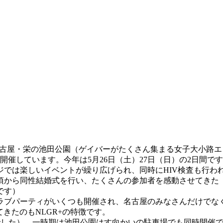
ion Plus）は毎年、名古屋・栄の池田公園（ゲイバーがたくさん集ま
になって開催しています。今年は5月26日（土）27日（日）の2日間で
では楽しいイベントが繰り広げられ、同時にHIV検査も行わ
年頃から同性結婚式を行い、たくさんの参加者を感動させてきた
です）
クラブパーティがいくつも開催され、名古屋のみなさんだけでな
きたのもNLGR+の特徴です。
名前でした）、一時期は池田公園はす向かいの駐車場でも同時開