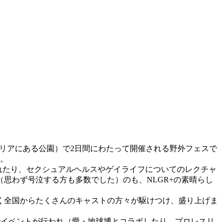
る女子大小路エリアにある公園）で2日間にわたって開催される野外フェスで
す。
れたり、セクシュアルヘルスやゲイライフについてのレクチャ
（思わず号泣する方も多数でした）のも、NLGR+の素晴らし
く全国からたくさんのキャストの方々が駆けつけ、盛り上げま
催でイベントが行われ（愛・地球博とコラボしたり。プロレスリ