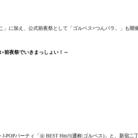
いこ」に加え、公式前夜祭として「ゴルベス×つんパラ。」も
GR+前夜祭でいきまっしょい！～
OPパーティ「㊎ BEST Hits!!(通称:ゴルベス)」と、新