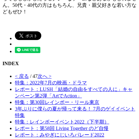
ん。50代・40代の方はもちろん、兄貴・親父好きな若い方な
どもぜひ！
INDEX
< 戻る
/ 47
次へ >
特集：2022年7月の映画・ドラマ
レポート：LUSH「結婚の自由をすべての人に」キャ
ンペーン第2弾「ArtでAction」
特集：第30回レインボー・リール東京
3年ぶりに僕らの夏が帰って来る！ 7月のゲイイベント
特集
特集：レインボーイベント2022（下半期）
レポート：第58回 Living Together のど自慢
レポート：みやぎにじいろパレード2022