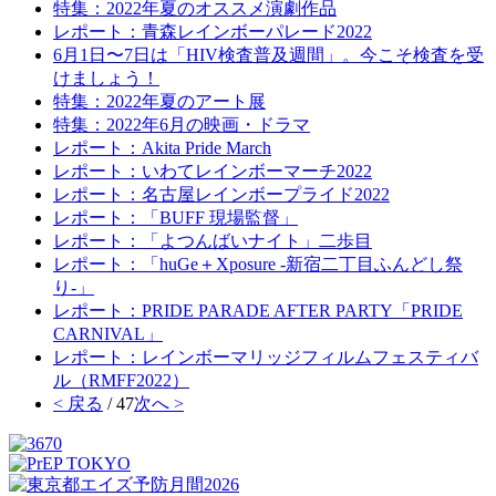
特集：2022年夏のオススメ演劇作品
レポート：青森レインボーパレード2022
6月1日〜7日は「HIV検査普及週間」。今こそ検査を受
けましょう！
特集：2022年夏のアート展
特集：2022年6月の映画・ドラマ
レポート：Akita Pride March
レポート：いわてレインボーマーチ2022
レポート：名古屋レインボープライド2022
レポート：「BUFF 現場監督」
レポート：「よつんばいナイト」二歩目
レポート：「huGe＋Xposure -新宿二丁目ふんどし祭
り-」
レポート：PRIDE PARADE AFTER PARTY「PRIDE
CARNIVAL」
レポート：レインボーマリッジフィルムフェスティバ
ル（RMFF2022）
< 戻る
/ 47
次へ >