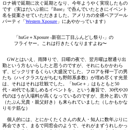
ロナ禍で延期に次ぐ延期となり、今年ようやく実現したもの
です（実はだいぶ前に『Base』で呑んでいたときにイベント
名を提案させていただきました。アメリカの全裸ベアプール
パーティ「
Western Xposure
」にあやかっています）
「huGe＋Xposure -新宿二丁目ふんどし祭り-」の
フライヤー。これは行きたくなりますよね〜
GWとはいえ、雨降りで、日曜の夜で、翌月曜は暦通り出
勤という方もいらしたと思うのですが、それにもかかわら
ず、ビックリするくらい大盛況でした。フロアを褌一丁の男
たち（ハイクラスながちむち野郎系多数）が埋め尽くす光景
は、それはそれは壮観でした。「huGe＋」はもともと50
代・40代でも楽しめるイベントを、という趣旨で、30代や20
代のほうが入場料が高くなっているのですが、意外と若い方
（たぶん兄貴・親父好き）も来られていました（しかもかな
りモテ筋な）
個人的には、とにかくたくさんの友人・知人に数年ぶりに
再会できて、まるで同窓会のようで、それがまずうれしかっ