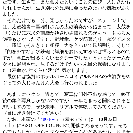
たです。生きて、また会えたということの歓び…大げさかも
しれませんが、生き別れの兄弟に会ったみたいな感激があり
ました。
それだけでも十分、楽しかったのですが、ステージ上で
は、太鼓雄會一轟魂打さんの太鼓演奏から始まって（太鼓を
叩くたびに六尺の前袋がゆさゆさ揺れるのがもう…もちろん
演奏もよかったです）、野球拳、ケツ筋箸割り、褌ツイスタ
ー、蹲踞（そんきょ）相撲、力を合わせて風船割り、そして
「的を外すな」水鉄砲（詳細をお伝えするのは憚られるので
すが、鼻血が出るくらいセクシーでした）といったゲームが
次々に展開され、見てるだけでたいへん目の保養になりまし
た（寿命が3年くらい延びた気がします）
最後には協賛のホテルパームロイヤルNAHAの宿泊券をめ
ぐっての大じゃんけん大会も行なわれました。
あまりにセクシー過ぎて、写真は門外不出な感じで、終了
後の集合写真しかないのですが、来年もきっと開催されると
思いますので、ぜひ来年、リアルで体験してみてください
（目に焼き付けてください）
なお、本家の「
huGe＋
」（着衣です）は、10月22日
（土）にAiSOTOPE LOUNGEで開催されるそうです。そち
らでももしかしたらセクシーなゲームなどあるかもしれませ