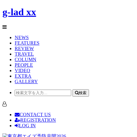
g-lad xx
NEWS
FEATURES
REVIEW
TRAVEL
COLUMN
PEOPLE
VIDEO
EXTRA
GALLERY
検索
CONTACT US
REGISTRATION
LOG IN