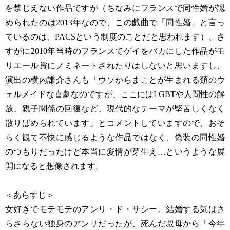
を禁じえない作品ですが（ちなみにフランスで同性婚が認
められたのは2013年なので、この戯曲で「同性婚」と言っ
ているのは、PACSという制度のことだと思われます）、さ
すがに2010年当時のフランスでゲイをバカにした作品がモ
リエール賞にノミネートされたりはしないと思いますし、
演出の横内謙介さんも「ウソからまことが生まれる類のウ
ェルメイドな喜劇なのですが、ここにはLGBTや人間性の解
放、親子関係の回復など、現代的なテーマが堅苦しくなく
散りばめられています」とコメントしていますので、おそ
らく観て不快に感じるような作品ではなく、偽装の同性婚
のつもりだったけど本当に愛情が芽生え…というような展
開になると想像されます。
＜あらすじ＞
女好きでモテモテのアンリ・ド・サシー。結婚する気はさ
らさらない独身のアンリだったが、死んだ叔母から「今年