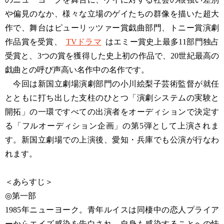
や偏見のなか、様々な立場のゲイたちの群像を描いた超大
作で、舞台はピューリッツァー賞戯曲部門、トニー賞演劇
作品賞を受賞、
TVドラマ
はエミー賞史上最多11部門独占
受賞と、3つの賞を獲得した史上初の作品で、20世紀最高の
戯曲との呼び声高い名作中の名作です。
今回は新国立劇場演劇部門の小川絵梨子芸術監督が就任
とともに打ち出した支柱のひとつ「演劇システムの実験と
開拓」の一環ですべての出演者をオーディションで決定す
る「フルオーディション企画」の第5弾として上演されま
す。新国立劇場での上演後、愛知・兵庫でも公演が行なわ
れます。
＜あらすじ＞
◎第一部
1985年ニューヨーク。青年ルイスは同棲中の恋人プライア
ーからエイズ感染を告白され、自身も感染することへの怯