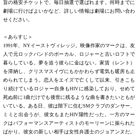
旨の格安チケットで、毎日抽選で選ばれます。何時までに
劇場に行けばよいかなど、詳しい情報は劇場にお問い合わ
せください。
＜あらすじ＞
1991年、NYイーストヴィレッジ。映像作家のマークは、友
人で元ロックバンドのボーカル、ロジャーと古いロフトで
暮らしている。夢を追う彼らに金はない。家賃（レント）
を滞納し、クリスマスイヴにもかかわらず電気も暖房も止
められてしまう。恋人をエイズで亡くして以来、引きこも
り続けているロジャー自身もHIVに感染しており、せめて
死ぬ前に1曲だけでも後世に残るような曲を書きたいともが
いている。ある日、彼は階下に住むSMクラブのダンサー、
ミミと出会うが、彼女もまたHIV陽性だった。一方のマー
クはパフォーマンスアーティストのモーリーンに振られた
ばかり。彼女の新しい相手は女性弁護士のジョアンヌだ。