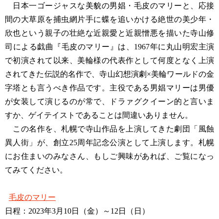
日本一ゴージャスな美貌の男娼・毛皮のマリーと、応接
間の大草原を捕虫網片手に蝶を追いかける絶世の美少年・
欣也という親子の壮絶な近親愛と近親憎悪を描いた寺山修
司による戯曲『毛皮のマリー』は、1967年に丸山明宏主演
で初演されて以来、美輪様の代表作として何度となく上演
されてきた伝説的名作で、寺山幻想演劇×美輪ワールドの金
字塔とも言うべき作品です。主役である男娼マリーは男優
が女装して演じるのが常で、ドラァグクイーン的と言いま
すか、ゲイテイストであることは間違いありません。
この名作を、札幌で寺山作品を上演してきた劇団「風蝕
異人街」が、創立25周年記念公演として上演します。札幌
にお住まいのみなさん、もしご興味があれば、ご覧になっ
てみてください。
毛皮のマリー
日程：2023年3月10日（金）～12日（日）