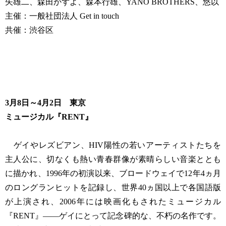
矢雄二、森田かずよ、森本行雄、YANO BROTHERS、悠以
主催：一般社団法人 Get in touch
共催：渋谷区
3月8日～4月2日 東京
ミュージカル『RENT』
ゲイやレズビアン、HIV陽性の若いアーティストたちを
主人公に、切なくも熱い青春群像が素晴らしい音楽ととも
に描かれ、1996年の初演以来、ブロードウェイで12年4ヵ月
のロングランヒットを記録し、世界40ヵ国以上で各国語版
が上演され、2006年には映画化もされたミュージカル
『RENT』――ゲイにとって記念碑的な、不朽の名作です。