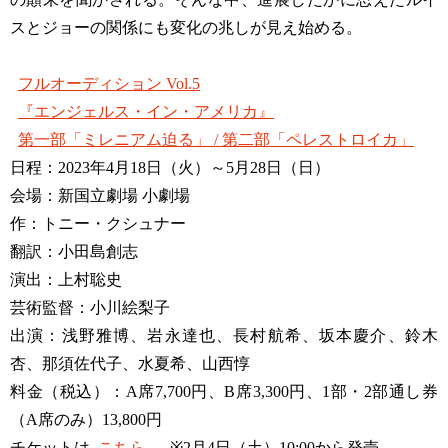
スとジョーの関係にも変化の兆しが見え始める。
フルオーディション Vol.5
『エンジェルス・イン・アメリカ』
第一部「ミレニアム迫る」 / 第二部「ペレストロイカ」
日程：2023年4月18日（火）～5月28日（日）
会場：新国立劇場 小劇場
作：トニー・クシュナー
翻訳：小田島創志
演出：上村聡史
芸術監督：小川絵梨子
出演：浅野雅博、岩永達也、長村航希、坂本慶介、鈴木
杏、那須佐代子、水夏希、山西惇
料金（税込）：A席7,700円、B席3,300円、1部・2部通し券
（A席のみ）13,800円
チケットは
こちら
※2月4日（土）10:00から発売