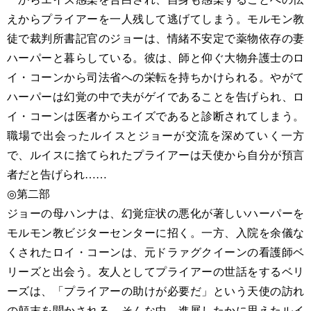
えからプライアーを一人残して逃げてしまう。モルモン教
徒で裁判所書記官のジョーは、情緒不安定で薬物依存の妻
ハーパーと暮らしている。彼は、師と仰ぐ大物弁護士のロ
イ・コーンから司法省への栄転を持ちかけられる。やがて
ハーパーは幻覚の中で夫がゲイであることを告げられ、ロ
イ・コーンは医者からエイズであると診断されてしまう。
職場で出会ったルイスとジョーが交流を深めていく一方
で、ルイスに捨てられたプライアーは天使から自分が預言
者だと告げられ……
◎第二部
ジョーの母ハンナは、幻覚症状の悪化が著しいハーパーを
モルモン教ビジターセンターに招く。一方、入院を余儀な
くされたロイ・コーンは、元ドラァグクイーンの看護師ベ
リーズと出会う。友人としてプライアーの世話をするベリ
ーズは、「プライアーの助けが必要だ」という天使の訪れ
の顛末を聞かされる。そんな中、進展したかに思えたルイ