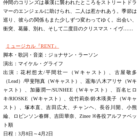
仲間のコリンズは暴漢に襲われたところをストリートドラ
マーのエンジェルに助けられ、二人は惹かれあう。季節は
巡り、彼らの関係もまた少しずつ変わってゆく。出会い、
衝突、葛藤、別れ、そして二度目のクリスマス・イヴ……
ミュージカル『RENT』
脚本・歌詞・音楽：ジョナサン・ラーソン
演出：マイケル・グライフ
出演：花村想太/平間壮一（Wキャスト）、古屋敬多
（Lead）/甲斐翔真（Wキャスト）、遥海/八木アリサ（Wキ
ャスト）、加藤潤一/SUNHEE（Wキャスト）、百名ヒロ
キ/RIOSKE（Wキャスト）、佐竹莉奈/鈴木瑛美子（Wキャ
スト）、塚本直、吉田広大、チャンヘ、長谷川開、小熊
綸、ロビンソン春輝、吉田華奈、Zinee ※各役アルファベッ
ト順
日程：3月8日～4月2日