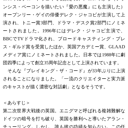
ンシス・ベーコンを描いたい『愛の悪魔』にも主演した）
オープンリー・ゲイの俳優デレク・ジャコビが主演して上
演され、トニー賞3部門、ドラマ・デスク賞2部門にノミネ
ートされました。1996年にはデレク・ジャコビ主演で、
BBCでTVドラマ化され、ブロードキャスティング・プレ
ス・ギルド賞を受賞したほか、英国アカデミー賞、GLAAD
メディア賞にノミネートされました。日本では1988年に劇
団四季によって創立35周年記念として上演されています。
そんな『ブレイキング・ザ・コード』が33年ぶりに上演
されることになりました。「一流のクリエイターと実力派
のキャストが描く濃密な対話劇」となるそうです。
＜あらすじ＞
第二次世界大戦後の英国。エニグマと呼ばれる複雑難解な
ドイツの暗号を打ち破り、英国を勝利へと導いたアラン・
チューリング。しかし、誰も彼の功績を知らない。この任