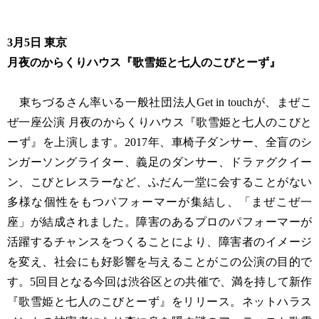
3月5日 東京
月夜のからくりハウス『歌雪姫と七人のこびとーず』
東ちづるさん率いる一般社団法人Get in touchが、まぜこ
ぜ一座公演 月夜のからくりハウス『歌雪姫と七人のこびと
ーず』を上演します。2017年、車椅子ダンサー、全盲のシ
ンガーソングライター、義足のダンサー、ドラァグクイー
ン、こびとレスラーなど、ふだん一堂に会することがない
多様な個性をもつパフォーマーが集結し、「まぜこぜ一
座」が結成されました。障害のあるプロのパフォーマーが
活躍するチャンスをつくることにより、障害者のイメージ
を変え、社会にも好影響を与えることがこの公演の目的で
す。5回目となる今回は渋谷区との共催で、満を持して新作
『歌雪姫と七人のこびとーず』をリリース。ネットハラス