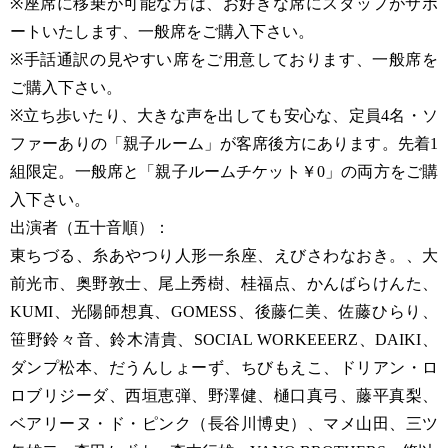
※座席に移乗が可能な方は、お好きな席にスタッフがサポ
ートいたします、一般席をご購入下さい。
※手話通訳の見やすい席をご用意しております、一般席を
ご購入下さい。
※立ち歩いたり、大きな声を出しても安心な、定員4名・ソ
ファーありの「親子ルーム」が客席後方にあります。先着1
組限定。一般席と「親子ルームチケット￥0」の両方をご購
入下さい。
出演者（五十音順）：
東ちづる、糸あやつり人形一糸座、えびさわなおき。、大
前光市、奥野敦士、尾上秀樹、桂福点、かんばらけんた、
KUMI、光陽師想真、GOMESS、後藤仁美、佐藤ひらり、
笹野鈴々音、鈴木清貴、SOCIAL WORKEEERZ、DAIKI、
ダンプ松本、だうんしょーず、ちびもえこ、ドリアン・ロ
ロブリジーダ、西垣恵弾、野澤健、樋口真弓、藤平真梨、
ベアリーヌ・ド・ピンク（長谷川博史）、マメ山田、三ツ