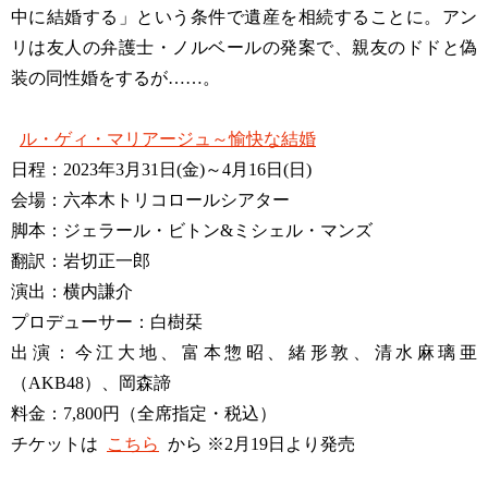
中に結婚する」という条件で遺産を相続することに。アン
リは友人の弁護士・ノルベールの発案で、親友のドドと偽
装の同性婚をするが……。
ル・ゲィ・マリアージュ～愉快な結婚
日程：2023年3月31日(金)～4月16日(日)
会場：六本木トリコロールシアター
脚本：ジェラール・ビトン&ミシェル・マンズ
翻訳：岩切正一郎
演出：横内謙介
プロデューサー：白樹栞
出演：今江大地、富本惣昭、緒形敦、清水麻璃亜
（AKB48）、岡森諦
料金：7,800円（全席指定・税込）
チケットは
こちら
から ※2月19日より発売