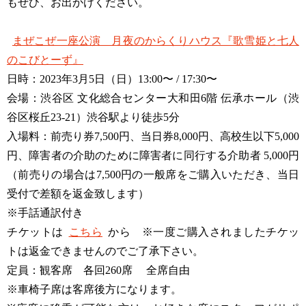
もぜひ、お出かけください。
まぜこぜ一座公演 月夜のからくりハウス『歌雪姫と七人
のこびとーず』
日時：2023年3月5日（日）13:00〜 / 17:30〜
会場：渋谷区 文化総合センター大和田6階 伝承ホール（渋
谷区桜丘23-21）渋谷駅より徒歩5分
入場料：前売り券7,500円、当日券8,000円、高校生以下5,000
円、障害者の介助のために障害者に同行する介助者 5,000円
（前売りの場合は7,500円の一般席をご購入いただき、当日
受付で差額を返金致します）
※手話通訳付き
チケットは
こちら
から ※一度ご購入されましたチケッ
トは返金できませんのでご了承下さい。
定員：観客席 各回260席 全席自由
※車椅子席は客席後方になります。