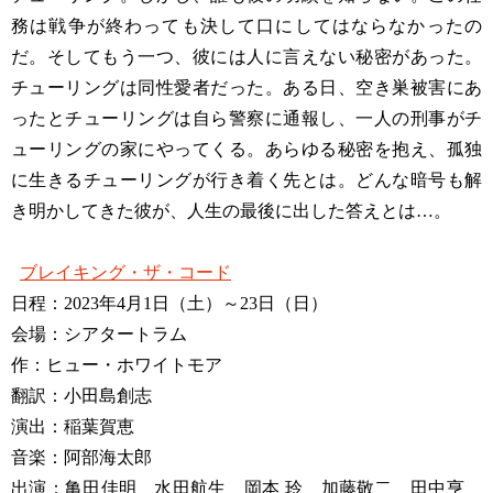
務は戦争が終わっても決して口にしてはならなかったの
だ。そしてもう一つ、彼には人に言えない秘密があった。
チューリングは同性愛者だった。ある日、空き巣被害にあ
ったとチューリングは自ら警察に通報し、一人の刑事がチ
ューリングの家にやってくる。あらゆる秘密を抱え、孤独
に生きるチューリングが行き着く先とは。どんな暗号も解
き明かしてきた彼が、人生の最後に出した答えとは…。
ブレイキング・ザ・コード
日程：2023年4月1日（土）～23日（日）
会場：シアタートラム
作：ヒュー・ホワイトモア
翻訳：小田島創志
演出：稲葉賀恵
音楽：阿部海太郎
出演：亀田佳明 水田航生 岡本 玲 加藤敬二 田中亨