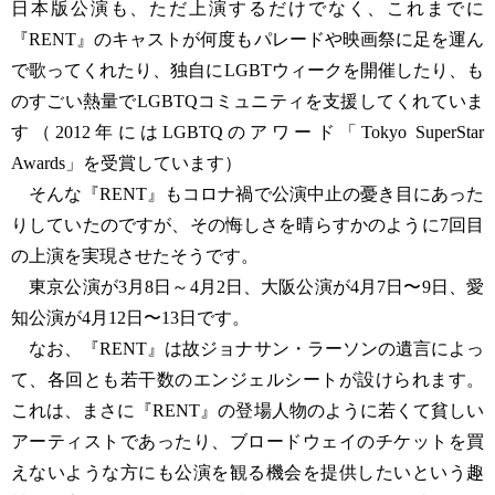
日本版公演も、ただ上演するだけでなく、これまでに
『RENT』のキャストが何度もパレードや映画祭に足を運ん
で歌ってくれたり、独自にLGBTウィークを開催したり、も
のすごい熱量でLGBTQコミュニティを支援してくれていま
す（2012年にはLGBTQのアワード「Tokyo SuperStar
Awards」を受賞しています）
そんな『RENT』もコロナ禍で公演中止の憂き目にあった
りしていたのですが、その悔しさを晴らすかのように7回目
の上演を実現させたそうです。
東京公演が3月8日～4月2日、大阪公演が4月7日〜9日、愛
知公演が4月12日〜13日です。
なお、『RENT』は故ジョナサン・ラーソンの遺言によっ
て、各回とも若干数のエンジェルシートが設けられます。
これは、まさに『RENT』の登場人物のように若くて貧しい
アーティストであったり、ブロードウェイのチケットを買
えないような方にも公演を観る機会を提供したいという趣