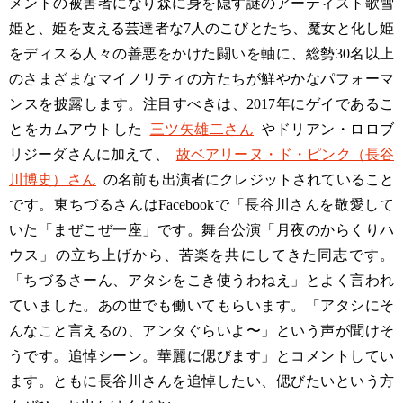
メントの被害者になり森に身を隠す謎のアーティスト歌雪
姫と、姫を支える芸達者な7人のこびとたち、魔女と化し姫
をディスる人々の善悪をかけた闘いを軸に、総勢30名以上
のさまざまなマイノリティの方たちが鮮やかなパフォーマ
ンスを披露します。注目すべきは、2017年にゲイであるこ
とをカムアウトした
三ツ矢雄二さん
やドリアン・ロロブ
リジーダさんに加えて、
故ベアリーヌ・ド・ピンク（長谷
川博史）さん
の名前も出演者にクレジットされていること
です。東ちづるさんはFacebookで「長谷川さんを敬愛して
いた「まぜこぜ一座」です。舞台公演「月夜のからくりハ
ウス」の立ち上げから、苦楽を共にしてきた同志です。
「ちづるさーん、アタシをこき使うわねえ」とよく言われ
ていました。あの世でも働いてもらいます。「アタシにそ
んなこと言えるの、アンタぐらいよ〜」という声が聞けそ
うです。追悼シーン。華麗に偲びます」とコメントしてい
ます。ともに長谷川さんを追悼したい、偲びたいという方