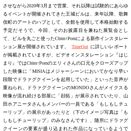
させながら2020年3月まで営業、それ以降は試験的にあらゆ
るイベントが開催されてきた王城ビルは、来年以降、歌舞
伎町のアートのハブとして、全館を使用して本格始動する
予定だそうで、今回、そのお披露目を兼ねた展覧会とし
て、ビルを丸ごと使ったChim↑Pomによる新作インスタレー
ション展が開催されています。
TimeOut
に詳しいレポート
が掲載されていますが、ビデオインスタレーション『はじ
まり』ではChim↑Pomのエリィさんの口元をクローズアップ
した映像に「MISIAはメジャーシーンにおいてかなり早い
段階でドラァグクイーンを起用していた」といった音声が
重ねられ、ドラァグクイーンのMONDOさんがメイクスる
映像が流れ続ける部屋に「顔拓」が展示されていたり、山
田ホアニータさんもメンバーの一員である「もしもしチュ
ーリップ」の展示があったりと（下のイメージ写真は「も
しもしチューリップ」のみなさんです）、随所にドラァグ
クイーンの要素が盛り込まれた作品になっているようで