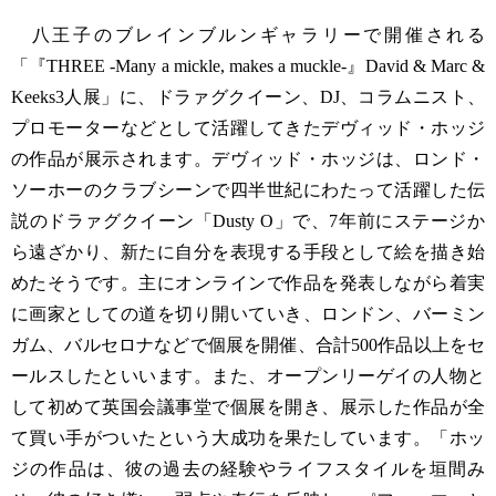
八王子のブレインブルンギャラリーで開催される
「『THREE -Many a mickle, makes a muckle-』David & Marc &
Keeks3人展」に、ドラァグクイーン、DJ、コラムニスト、
プロモーターなどとして活躍してきたデヴィッド・ホッジ
の作品が展示されます。デヴィッド・ホッジは、ロンド・
ソーホーのクラブシーンで四半世紀にわたって活躍した伝
説のドラァグクイーン「Dusty O」で、7年前にステージか
ら遠ざかり、新たに自分を表現する手段として絵を描き始
めたそうです。主にオンラインで作品を発表しながら着実
に画家としての道を切り開いていき、ロンドン、バーミン
ガム、バルセロナなどで個展を開催、合計500作品以上をセ
ールスしたといいます。また、オープンリーゲイの人物と
して初めて英国会議事堂で個展を開き、展示した作品が全
て買い手がついたという大成功を果たしています。「ホッ
ジの作品は、彼の過去の経験やライフスタイルを垣間み