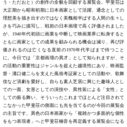
う・ただおと）の創作の全貌を回顧する展覧会。甲斐荘は
大正期から昭和初期に日本画家として活躍、通念としての
理想美を描き出すのではなく美醜相半ばする人間の生々し
さを巧みに描写し、戦前の日本画壇で高く評価されました
が、1940年代初頭に画業を中断して映画業界に転身すると
ともに画家としての成果を顧みられる機会は減り、再び評
価されるのは亡くなる直前の1970年代半ばまで待つこと
に。今日では「京都画壇の異才」として知られますが、そ
の活動の重要性はジャンルを超えた越境性にあり、映画監
督・溝口健二らを支えた風俗考証家としての活動や、歌舞
伎など演劇を愛好し、自らも素人芝居に興じた趣味人とし
ての一面、女形としての演技や、異性装による「女性」と
しての振る舞い、そういったこれまでほとんど注目されて
こなかった甲斐荘の側面にも光を当てるのが今回の展覧会
の主旨です。異色の日本画家から「複雑かつ多面的な個性
をもつ表現者」へと甲斐荘楠音を再定義する展覧会になる