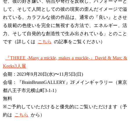
せ、彼の好き嫌い、弱点や奇行を反映し、パフォーマーと
して、そして人間としての彼の現実の歪んだイメージで溢
れている。カラフルな彼の作品は、通常の『良い』とさせ
る規範の色使いを完全に無視する方法で、エネルギー、活
力、そして自発的な創造性で生み出されている」とのこと
です（詳しくは
こちら
の記事をご覧ください）
『THREE -Many a mickle, makes a muckle-』David & Marc &
Keeks3人展
会期：2023年9月20日(水)〜11月5日(日)
会場：『BrainBrunnGALLERY』2Fメインギャラリー（東京
都八王子市元横山町3-1-1）
無料
※ご予約していただけると優先的にご覧いただけます（予
約は
こちら
から）